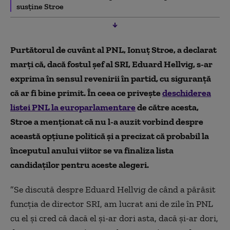
susține Stroe
Purtătorul de cuvânt al PNL, Ionuţ Stroe, a declarat
marţi că, dacă fostul şef al SRI, Eduard Hellvig, s-ar
exprima în sensul revenirii în partid, cu siguranţă
că ar fi bine primit. În ceea ce privește
deschiderea
listei PNL la europarlamentare
de către acesta,
Stroe a menţionat că nu l-a auzit vorbind despre
această opţiune politică şi a precizat că probabil la
începutul anului viitor se va finaliza lista
candidaţilor pentru aceste alegeri.
”Se discută despre Eduard Hellvig de când a părăsit
funcţia de director SRI, am lucrat ani de zile în PNL
cu el şi cred că dacă el şi-ar dori asta, dacă şi-ar dori,