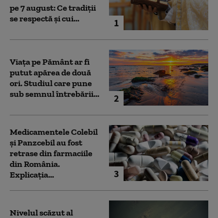
pe 7 august: Ce tradiții
se respectă și cui...
1
Viața pe Pământ ar fi
putut apărea de două
ori. Studiul care pune
sub semnul întrebării...
2
Medicamentele Colebil
și Panzcebil au fost
retrase din farmaciile
din România.
3
Explicația...
Nivelul scăzut al