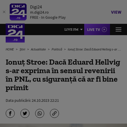
Digi24
VIEW
m.digi24.ro
FREE - In Google Play
LIVE TV
LIVE FM
HOME
Știri
Actualitate
Politică
Ionuț Stroe: Dacă Eduard Hellvig s-ar exprima în sensul revenirii în PNL, cu siguranţă că ar fi bine primit
Ionuț Stroe: Dacă Eduard Hellvig
s-ar exprima în sensul revenirii
în PNL, cu siguranţă că ar fi bine
primit
Data publicării:
24.10.2023 22:21