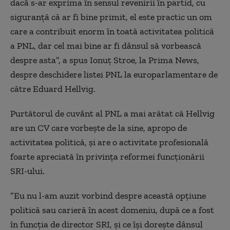
dacă s-ar exprima în sensul revenirii în partid, cu
siguranţă că ar fi bine primit, el este practic un om
care a contribuit enorm în toată activitatea politică
a PNL, dar cel mai bine ar fi dânsul să vorbească
despre asta”, a spus Ionuţ Stroe, la Prima News,
despre deschidere listei PNL la europarlamentare de
către Eduard Hellvig.
Purtătorul de cuvânt al PNL a mai arătat că Hellvig
are un CV care vorbeşte de la sine, apropo de
activitatea politică, şi are o activitate profesională
foarte apreciată în privința reformei funcţionării
SRI-ului.
”Eu nu l-am auzit vorbind despre această opţiune
politică sau carieră în acest domeniu, după ce a fost
în funcţia de director SRI, şi ce îşi doreşte dânsul