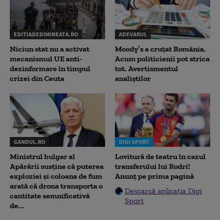
EDITIADEDIMINEATA.RO
ADEVARUL
Niciun stat nu a activat
Moody’s a cruțat România.
mecanismul UE anti-
Acum politicienii pot strica
dezinformare în timpul
tot. Avertismentul
crizei din Ceuta
analiștilor
GANDUL.RO
DIGI SPORT
Ministrul bulgar al
Lovitură de teatru în cazul
Apărării susține că puterea
transferului lui Rodri!
exploziei și coloana de fum
Anunț pe prima pagină
arată că drona transporta o
Descarcă aplicația Digi
cantitate semnificativă
Sport
de...