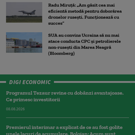
Radu Miruță: „Am găsit cea mai
eficientă metodă pentru doborârea
dronelor rusești. Funcționează cu
succes”
SUA au convins Ucraina să nu mai
atace conducta CPC şi petrolierele
non-ruseşti din Marea Neagră
(Bloomberg)
DIGI ECONOMIC
Programul Tezaur revine cu dobânzi avantajoase.
Ce primesc investitorii
08.08.2026
Premierul interimar a explicat de ce au fost golite
unele lacuri de acumulare. Bolojan: Acum sunt