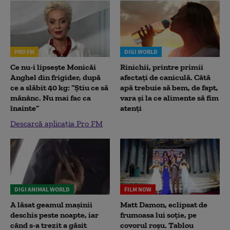
PRO FM
DIGI WORLD
Ce nu-i lipsește Monicăi
Rinichii, printre primii
Anghel din frigider, după
afectați de caniculă. Câtă
ce a slăbit 40 kg: “Știu ce să
apă trebuie să bem, de fapt,
mănânc. Nu mai fac ca
vara și la ce alimente să fim
înainte”
atenți
Descarcă aplicația Pro FM
DIGI ANIMAL WORLD
FILM NOW
A lăsat geamul mașinii
Matt Damon, eclipsat de
deschis peste noapte, iar
frumoasa lui soție, pe
când s-a trezit a găsit
covorul roșu. Tablou