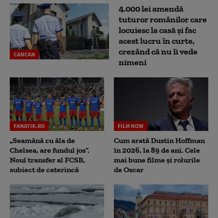
4.000 lei amendă
tuturor românilor care
locuiesc la casă și fac
acest lucru în curte,
crezând că nu îi vede
CANCAN
nimeni
FANATIK.RO
FILM NOW
„Seamănă cu ăla de
Cum arată Dustin Hoffman
Chelsea, are fundul jos”.
în 2026, la 89 de ani. Cele
Noul transfer al FCSB,
mai bune filme și rolurile
subiect de caterincă
de Oscar