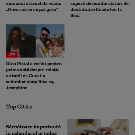
animalul atârnat de volan:
superb de familie alături de
„Noroc că se mișcă greu”
două dintre fiicele lor, la
Seul
UTV
Gina Pistol a vorbit pentru
prima dată despre relația
cu tatăl ei. Cum i-a
schimbat viața fiica sa,
Josephine
Top Citite
Sărbătoare importantă
în calendarul ortodox