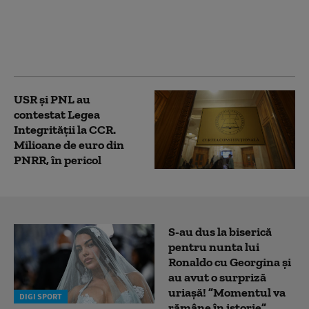
a-l proteja pe Dominic
Fritz, după contestarea
Legii Integrității la
CCR
USR și PNL au
contestat Legea
Integrității la CCR.
Milioane de euro din
PNRR, în pericol
S-au dus la biserică
pentru nunta lui
Ronaldo cu Georgina și
au avut o surpriză
uriașă! ”Momentul va
DIGI SPORT
rămâne în istorie”