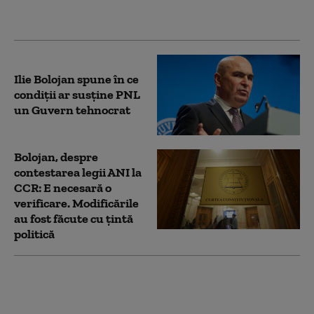
europarlamentare.
Propunerea AEP
Ilie Bolojan spune în ce
condiții ar susține PNL
un Guvern tehnocrat
Bolojan, despre
contestarea legii ANI la
CCR: E necesară o
verificare. Modificările
au fost făcute cu țintă
politică
PSD acuză PNL şi USR
că au blocat 771
milioane euro pentru