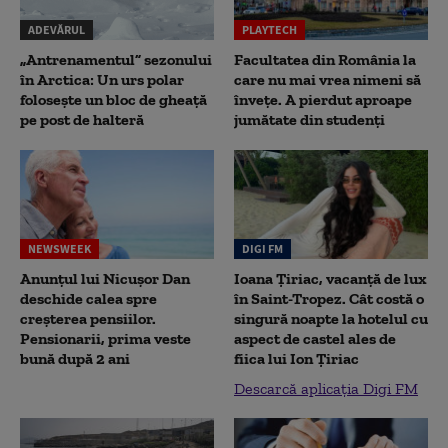
ADEVĂRUL
PLAYTECH
„Antrenamentul” sezonului
Facultatea din România la
în Arctica: Un urs polar
care nu mai vrea nimeni să
folosește un bloc de gheață
înveţe. A pierdut aproape
pe post de halteră
jumătate din studenţi
NEWSWEEK
DIGI FM
Anunțul lui Nicușor Dan
Ioana Țiriac, vacanță de lux
deschide calea spre
în Saint-Tropez. Cât costă o
creșterea pensiilor.
singură noapte la hotelul cu
Pensionarii, prima veste
aspect de castel ales de
bună după 2 ani
fiica lui Ion Țiriac
Descarcă aplicația Digi FM