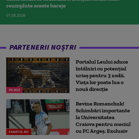
reumplute aceste baraje
07.08.2026
PARTENERII NOȘTRI
Portalul Leului aduce
întâlniri cu potențial
uriaș pentru 3 zodii.
Viața lor poate lua o
nouă direcție
PE ROZ
Revine Romanchuk!
Schimbări importante
la Universitatea
Craiova pentru meciul
cu FC Argeş. Exclusiv
FANATIK.RO