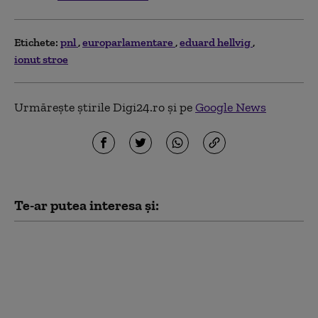
Etichete:
pnl
europarlamentare
eduard hellvig
ionut stroe
Urmărește știrile Digi24.ro și pe
Google News
Te-ar putea interesa și:
Cetățenii UE, rezidenți
în România, se pot
înscrie mai ușor pe
listele suplimentare de
vot pentru