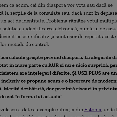
m ca acum, cei din diaspora vor vota sau dacă se
ă la secțiile de la consulate sau, dacă sunt în deplasa
un act de identitate. Problema rămâne votul multipl
s soluția cu identificarea eletronică, numărul de cazu
devenit nesemnificativ și sunt ușor de reperat aceste 
ilor metode de control.
ce calcule greșite privind diaspora. La alegerile d
otat în mare parte cu AUR și nu e nicio surpriză, pe
isistem are înțelegeri diferite. Și USR PLUS are u
, inclusiv ce propune acum e o încercare de modern
. Merită dezbătută, dar prezintă riscuri în privinț
de vot în forma lui actuală
".
rvulescu a dat ca exemplu situația din
Estonia
, unde