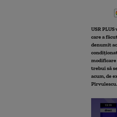
USR PLUS 
care a făcu
denumit act
condiționat
modificare 
trebui să s
acum, de ex
Pîrvulescu