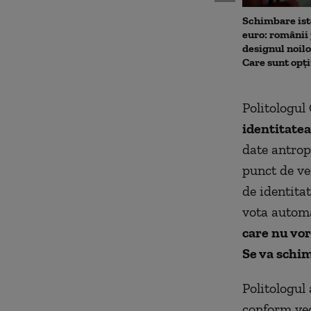
Schimbare ist
euro: românii 
designul noil
Care sunt opți
Politologul
identitatea
date antrop
punct de ve
de identita
vota automa
care nu vor
Se va schim
Politologul 
conform vec