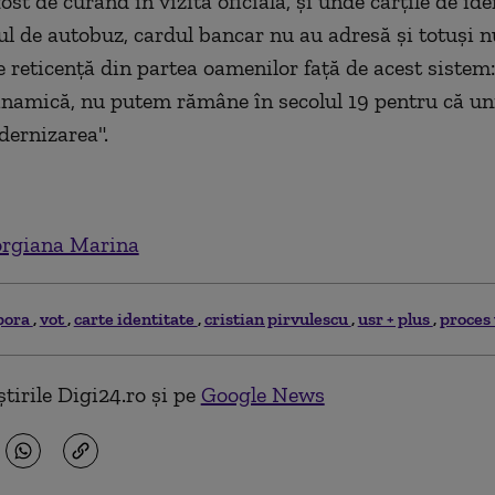
ost de curând în vizită oficială, și unde cărțile de ide
 de autobuz, cardul bancar nu au adresă și totuși n
de reticență din partea oamenilor față de acest sistem
inamică, nu putem rămâne în secolul 19 pentru că un
ernizarea".
rgiana Marina
pora
vot
carte identitate
cristian pirvulescu
usr + plus
proces 
tirile Digi24.ro și pe
Google News