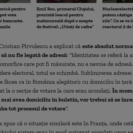
orică pentru
Emil Boc, primarul Clujului,
Nuclearelectri
pot vota
prezintă leacul pentru
putem câștiga 
or bancnote.
mahmureală după o noapte
zile”. Ce se va
unile
de festival: „Uitați de cafea”
reactorul 2 de
 Cristian Pîrvulescu a explicat că
este absolut norma
 să nu fie legată de adresă
: "Identitatea se referă la
omorfice care pot fi măsurate, nu e nevoie de adresă.
dere electoral, totul se schimbă. Sublinirerea adresei
te făcea ca în România alegătorii cu domiciliu în țară
t la o secție de votare la care erau arondați.
În mome
 mai avea domiciliu în buletin, vor trebui să se înre
ba tot procesul de votare
".
a spus că o situație similară este în Franța, unde cet
hiului sistem erau în mod automat arondați unor sec