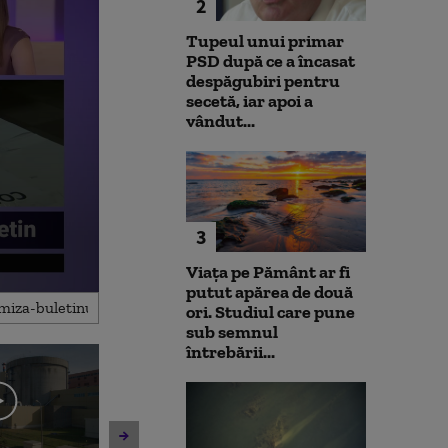
2
Tupeul unui primar
PSD după ce a încasat
despăgubiri pentru
secetă, iar apoi a
vândut...
3
Viața pe Pământ ar fi
putut apărea de două
ori. Studiul care pune
sub semnul
întrebării...