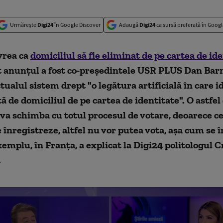
Urmărește
Digi24
în Google Discover
Adaugă
Digi24
ca sursă preferată în Googl
vrea ca
domiciliul să fie eliminat de pe cartea de id
t anunțul a fost co-președintele USR PLUS Dan Barn
ualul sistem drept "o legătura artificială în care i
ă de domiciliul de pe cartea de identitate". O astfel
va schimba cu totul procesul de votare, deoarece ce
e înregistreze, altfel nu vor putea vota, așa cum se
emplu, în Franța, a explicat la Digi24 politologul C
.