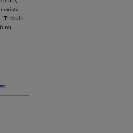
ntitate,
u există
: "Trebuie
ii nu
vot