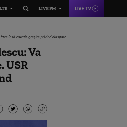
LIVE TV
LTE
LIVE FM
face însă calcule greșite privind diaspora
lescu: Va
e. USR
ind