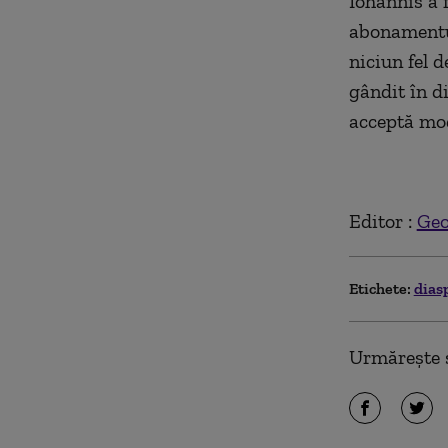
Iohannis a f
abonamentul
niciun fel 
gândit în d
acceptă mod
Editor :
Geo
Etichete:
dias
Urmărește ș