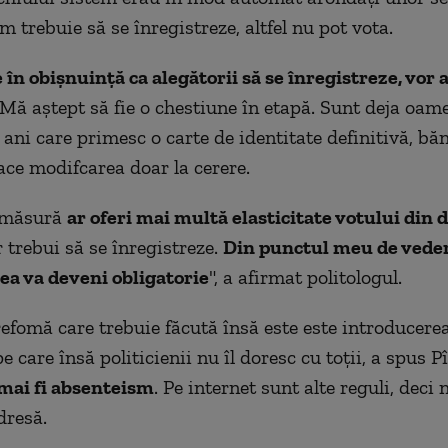
 trebuie să se înregistreze, altfel nu pot vota.
e în obișnuință ca alegătorii să se înregistreze, vor 
 Mă aștept să fie o chestiune în etapă. Sunt deja oam
ani care primesc o carte de identitate definitivă, băn
face modifcarea doar la cerere.
e măsură
ar oferi mai multă elasticitate votului din 
r trebui să se înregistreze.
Din punctul meu de veder
ea va deveni obligatorie
", a afirmat politologul.
refomă care trebuie făcută însă este este introducere
pe care însă politicienii nu îl doresc cu toții, a spus P
mai fi absenteism
. Pe internet sunt alte reguli, deci 
dresă.