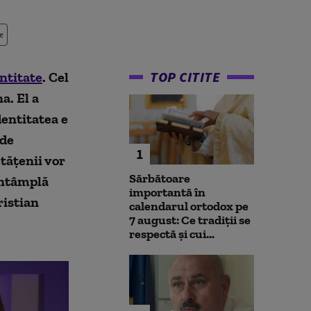
e
TOP CITITE
entitate
. Cel
a. El a
dentitatea e
 de
1
tățenii vor
Sărbătoare
 întâmplă
importantă în
ristian
calendarul ortodox pe
7 august: Ce tradiții se
respectă și cui...