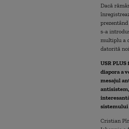
Dacă rămâne
înregistreaz
prezentând 
s-a introdu
multiplu a 
datorită no
USR PLUS fa
diapora a v
mesajul ant
antisistem
interesantă
sistemului 
Cristian Pî