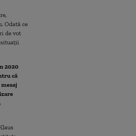
re,
u. Odată ce
ri de vot
situații
in 2020
ntru că
n mesaj
izare
a
 Klaus