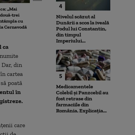
4
ca: „Mai
Cristian Păun, despre
Antrenament c
două-trei
scăderea consumului:
pușcașii marin
Nivelul scăzut al
 întâmpla cu
„Poporul plătește nota de
testat vehicule
Dunării a scos la iveală
 la Cernavodă
plată, fie prin taxare, fie prin
amfibiu AAV-7 
Podul lui Constantin,
inflație”
militarii SUA
din timpul
Imperiului...
l ca
 anumite
 Dar, din
 în cartea
5
 să poată
Medicamentele
ntul în
Colebil și Panzcebil au
fost retrase din
gistreze.
farmaciile din
România. Explicația...
ățenii care
ții de