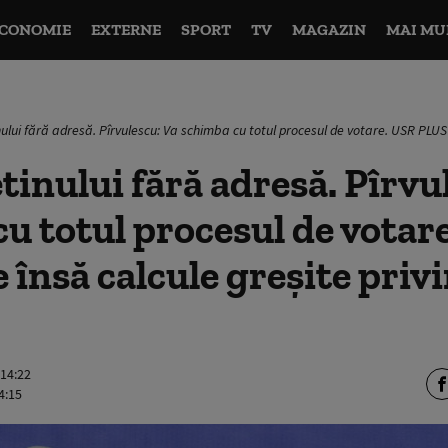
CONOMIE
EXTERNE
SPORT
TV
MAGAZIN
MAI MU
ului fără adresă. Pîrvulescu: Va schimba cu totul procesul de votare. USR PLUS 
tinului fără adresă. Pîrvu
u totul procesul de votar
 însă calcule greșite priv
 14:22
4:15