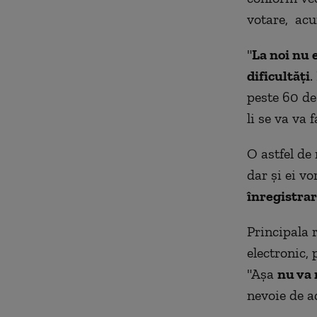
votare, acum
"
La noi nu 
dificultăți
.
peste 60 de 
li se va va 
O astfel d
dar și ei vo
înregistrar
Principala 
electronic, 
"Așa
nu va 
nevoie de a