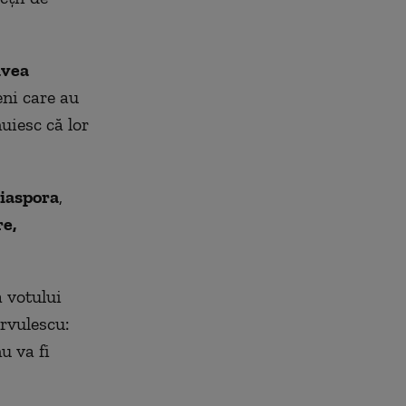
avea
eni care au
uiesc că lor
diaspora
,
e,
a votului
îrvulescu:
nu va fi