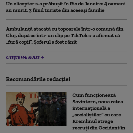
Un elicopter s-a prăbușit în Rio de Janeiro: 4 oameni
au murit, 3 fiind turiste din aceeaşi familie
Ambulanţă atacată cu topoarele într-o comună din
Cluj, după ce într-un clip pe TikTok s-a afirmat că
„fură copii”. Șoferul a fost rănit
CITEȘTE MAI MULTE
Recomandările redacţiei
Cum funcționează
Sovintern, noua rețea
internațională a
„socialiștilor” cu care
Kremlinul atrage
recruți din Occident în