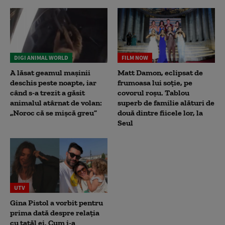
DIGI ANIMAL WORLD
FILM NOW
A lăsat geamul mașinii
Matt Damon, eclipsat de
deschis peste noapte, iar
frumoasa lui soție, pe
când s-a trezit a găsit
covorul roșu. Tablou
animalul atârnat de volan:
superb de familie alături de
„Noroc că se mișcă greu”
două dintre fiicele lor, la
Seul
UTV
Gina Pistol a vorbit pentru
prima dată despre relația
cu tatăl ei. Cum i-a