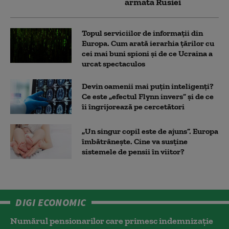
armata Rusiei
Topul serviciilor de informații din
Europa. Cum arată ierarhia țărilor cu
cei mai buni spioni și de ce Ucraina a
urcat spectaculos
Devin oamenii mai puțin inteligenți?
Ce este „efectul Flynn invers” și de ce
îi îngrijorează pe cercetători
„Un singur copil este de ajuns”. Europa
îmbătrânește. Cine va susține
sistemele de pensii în viitor?
DIGI ECONOMIC
Numărul pensionarilor care primesc indemnizaţie