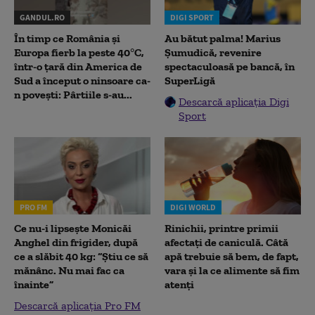
GANDUL.RO
DIGI SPORT
În timp ce România și
Au bătut palma! Marius
Europa fierb la peste 40°C,
Șumudică, revenire
într-o țară din America de
spectaculoasă pe bancă, în
Sud a început o ninsoare ca-
SuperLigă
n povești: Pârtiile s-au...
Descarcă aplicația Digi
Sport
PRO FM
DIGI WORLD
Ce nu-i lipsește Monicăi
Rinichii, printre primii
Anghel din frigider, după
afectați de caniculă. Câtă
ce a slăbit 40 kg: “Știu ce să
apă trebuie să bem, de fapt,
mănânc. Nu mai fac ca
vara și la ce alimente să fim
înainte”
atenți
Descarcă aplicația Pro FM