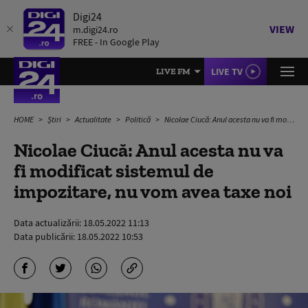
Digi24
VIEW
m.digi24.ro
FREE - In Google Play
LIVE TV
LIVE FM
HOME
Știri
Actualitate
Politică
Nicolae Ciucă: Anul acesta nu va fi modificat sistemul de impozitare, nu vom avea taxe noi
Nicolae Ciucă: Anul acesta nu va
fi modificat sistemul de
impozitare, nu vom avea taxe noi
Data actualizării:
18.05.2022 11:13
Data publicării:
18.05.2022 10:53