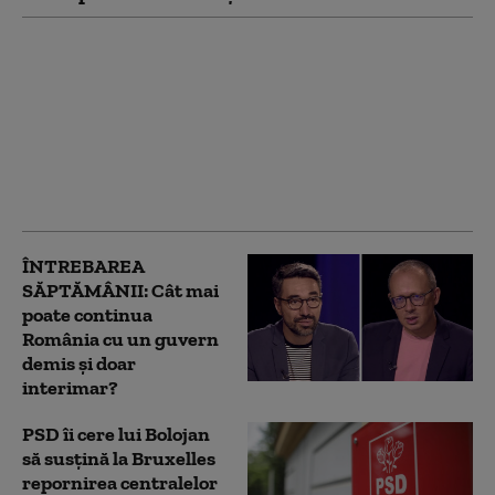
Fabricile de
medicamente cer
Guvernului să nu le fie
tăiat curentul.
România are deja
probleme în
aprovizionare
ÎNTREBAREA
SĂPTĂMÂNII: Cât mai
poate continua
România cu un guvern
demis și doar
interimar?
PSD îi cere lui Bolojan
să susțină la Bruxelles
repornirea centralelor