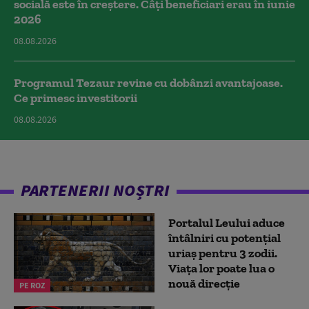
socială este în creștere. Câți beneficiari erau în iunie
2026
08.08.2026
Programul Tezaur revine cu dobânzi avantajoase.
Ce primesc investitorii
08.08.2026
PARTENERII NOȘTRI
Portalul Leului aduce
întâlniri cu potențial
uriaș pentru 3 zodii.
Viața lor poate lua o
nouă direcție
PE ROZ