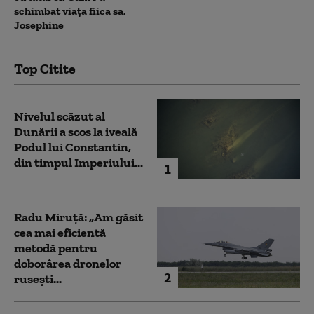
schimbat viața fiica sa,
Josephine
Top Citite
Nivelul scăzut al
Dunării a scos la iveală
Podul lui Constantin,
din timpul Imperiului...
1
Radu Miruță: „Am găsit
cea mai eficientă
metodă pentru
doborârea dronelor
2
rusești...