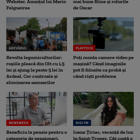
Webster. Anunțul lui Mario
mai bune filme și rolurile
Felgueiras
de Oscar
ADEVĂRUL
PLAYTECH
Revolta legumicultorilor:
Poți monta camere video pe
roșiile pleacă din Olt cu 1,5
mașină? Când imaginile
lei și ajung la peste 5 lei în
pot fi folosite ca probă și
Ardeal. Cer controale și
când riști probleme
eliminarea samsarilor
NEWSWEEK
DIGI FM
Beneficiu la pensie pentru o
Ioana Țiriac, vacanță de lux
categorie de pensionari.
în Saint-Tropez. Cât costă o