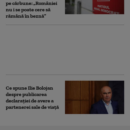
pe cărbune: „României
nu i se poate cere să
rămână în beznă”
Bolojan, mesaj înainte
de evaluarea Moody's:
„Alegerile din 2028 se
apropie. Crește riscul
recăderii în populism și
risipă”
Ce spune Ilie Bolojan
despre publicarea
declarației de avere a
partenerei sale de viață