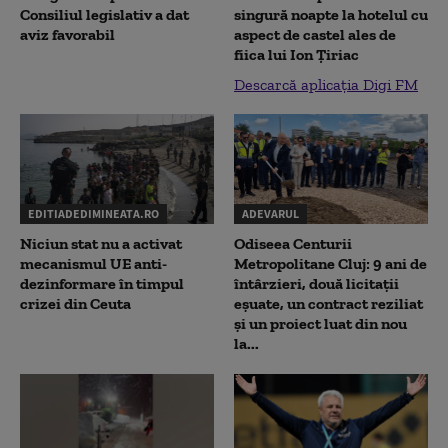
Consiliul legislativ a dat
singură noapte la hotelul cu
aviz favorabil
aspect de castel ales de
fiica lui Ion Țiriac
Descarcă aplicația Digi FM
EDITIADEDIMINEATA.RO
ADEVARUL
Niciun stat nu a activat
Odiseea Centurii
mecanismul UE anti-
Metropolitane Cluj: 9 ani de
dezinformare în timpul
întârzieri, două licitații
crizei din Ceuta
eșuate, un contract reziliat
și un proiect luat din nou
la...