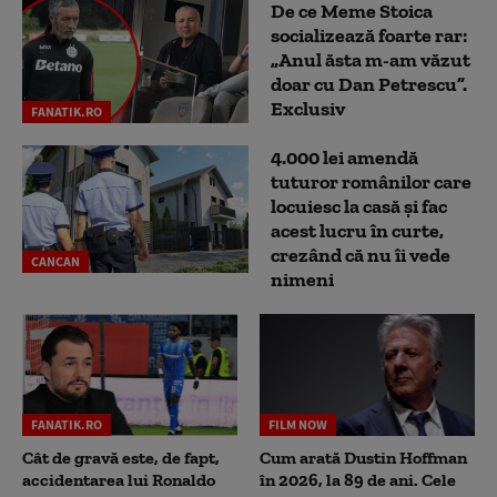
De ce Meme Stoica
socializează foarte rar:
„Anul ăsta m-am văzut
doar cu Dan Petrescu”.
Exclusiv
FANATIK.RO
4.000 lei amendă
tuturor românilor care
locuiesc la casă și fac
acest lucru în curte,
crezând că nu îi vede
CANCAN
nimeni
FANATIK.RO
FILM NOW
Cât de gravă este, de fapt,
Cum arată Dustin Hoffman
accidentarea lui Ronaldo
în 2026, la 89 de ani. Cele