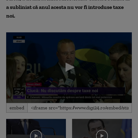
a subliniat că anul acesta nu vor fi introduse taxe
noi.
0
embed
seconds
of
6
minutes,
55
seconds