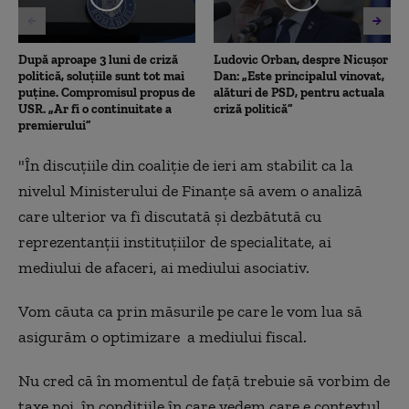
După aproape 3 luni de criză
Ludovic Orban, despre Nicușor
politică, soluțiile sunt tot mai
Dan: „Este principalul vinovat,
puține. Compromisul propus de
alături de PSD, pentru actuala
USR. „Ar fi o continuitate a
criză politică”
premierului”
"În discuțiile din coaliție de ieri am stabilit ca la
nivelul Ministerului de Finanțe să avem o analiză
care ulterior va fi discutată și dezbătută cu
reprezentanții instituțiilor de specialitate, ai
mediului de afaceri, ai mediului asociativ.
Vom căuta ca prin măsurile pe care le vom lua să
asigurăm o optimizare a mediului fiscal.
Nu cred că în momentul de față trebuie să vorbim de
taxe noi, în condițiile în care vedem care e contextul