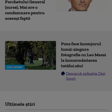
Parchetului General
(surse). Mai are o
condamnare pentru
aceeași faptă
Poza face înconjurul
lumii: singura
fotografie cu Leo Messi
la înmormântarea
tatălui său!
DIGI SPORT
Descarcă aplicația Digi
Sport
Ultimele știri