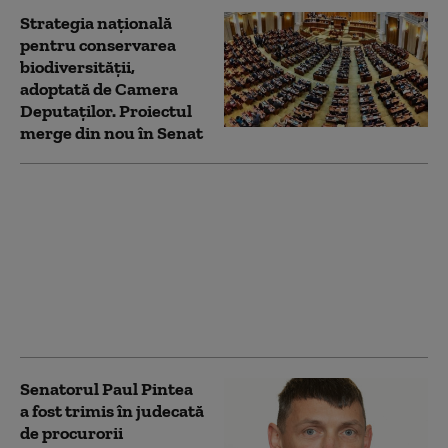
Strategia naţională
pentru conservarea
biodiversităţii,
adoptată de Camera
Deputaților. Proiectul
merge din nou în Senat
Abrudean, apel către
senatori: De votul pe
legea integrității și
strategia pentru
biodiversitate depind
3,48 miliarde de euro
din PNRR
Senatorul Paul Pintea
a fost trimis în judecată
de procurorii