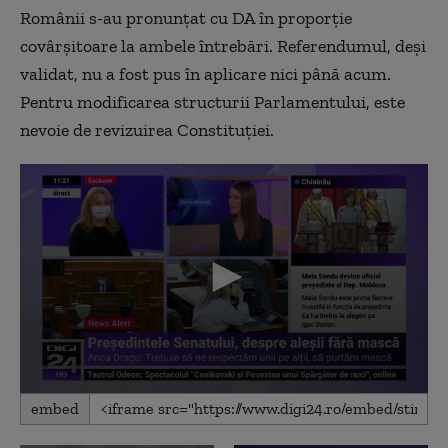
Românii s-au pronunțat cu DA în proporție
covârșitoare la ambele întrebări. Referendumul, deși
validat, nu a fost pus în aplicare nici până acum.
Pentru modificarea structurii Parlamentului, este
nevoie de revizuirea Constituției.
0
embed
seconds
of
44