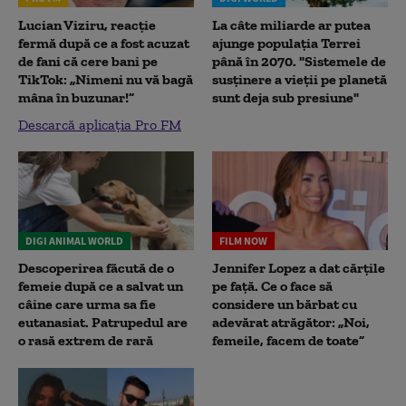
Lucian Viziru, reacție
La câte miliarde ar putea
fermă după ce a fost acuzat
ajunge populația Terrei
de fani că cere bani pe
până în 2070. "Sistemele de
TikTok: „Nimeni nu vă bagă
susținere a vieții pe planetă
mâna în buzunar!”
sunt deja sub presiune"
Descarcă aplicația Pro FM
DIGI ANIMAL WORLD
FILM NOW
Descoperirea făcută de o
Jennifer Lopez a dat cărțile
femeie după ce a salvat un
pe față. Ce o face să
câine care urma sa fie
considere un bărbat cu
eutanasiat. Patrupedul are
adevărat atrăgător: „Noi,
o rasă extrem de rară
femeile, facem de toate”