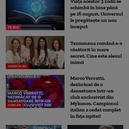
Viața acestor 3 zodii se
schimbă în bine până
pe 16 august. Universul
le pregătește un nou
început
PE ROZ
Tenismena română s-a
căsătorit în mare
secret. Cine este alesul
inimii
FANATIK.RO
Marco Verratti,
dezbrăcat de o
dansatoare într-un
club exclusivist din
Mykonos. Campionul
CANCAN
italian a cedat complet
în fața ispitei!