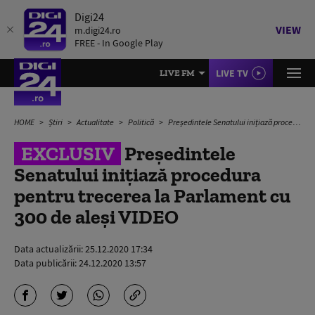
Digi24
VIEW
m.digi24.ro
FREE - In Google Play
LIVE TV
LIVE FM
HOME
Știri
Actualitate
Politică
Președintele Senatului inițiază procedura pentru trecerea la Parlament cu 300 de aleși VIDEO
EXCLUSIV
Președintele
Senatului inițiază procedura
pentru trecerea la Parlament cu
300 de aleși VIDEO
Data actualizării:
25.12.2020 17:34
Data publicării:
24.12.2020 13:57