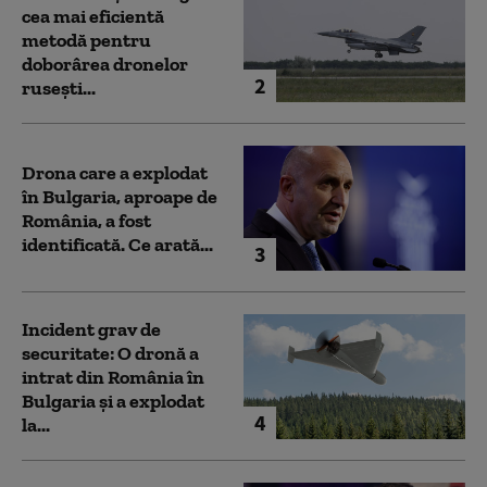
cea mai eficientă
metodă pentru
doborârea dronelor
2
rusești...
Drona care a explodat
în Bulgaria, aproape de
România, a fost
identificată. Ce arată...
3
Incident grav de
securitate: O dronă a
intrat din România în
Bulgaria şi a explodat
4
la...