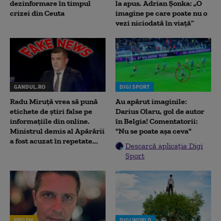
dezinformare în timpul
la apus. Adrian Șonka: „O
crizei din Ceuta
imagine pe care poate nu o
vezi niciodată în viață”
GANDUL.RO
DIGI SPORT
Radu Miruţă vrea să pună
Au apărut imaginile:
etichete de știri false pe
Darius Olaru, gol de autor
informațiile din online.
în Belgia! Comentatorii:
Ministrul demis al Apărării
"Nu se poate așa ceva"
a fost acuzat în repetate...
Descarcă aplicația Digi
Sport
PRO FM
DIGI WORLD