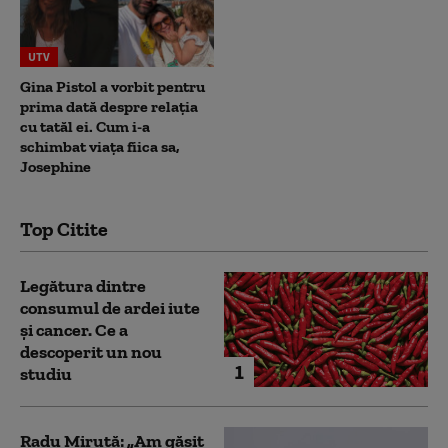
UTV
Gina Pistol a vorbit pentru
prima dată despre relația
cu tatăl ei. Cum i-a
schimbat viața fiica sa,
Josephine
Top Citite
Legătura dintre
consumul de ardei iute
și cancer. Ce a
descoperit un nou
1
studiu
Radu Miruță: „Am găsit