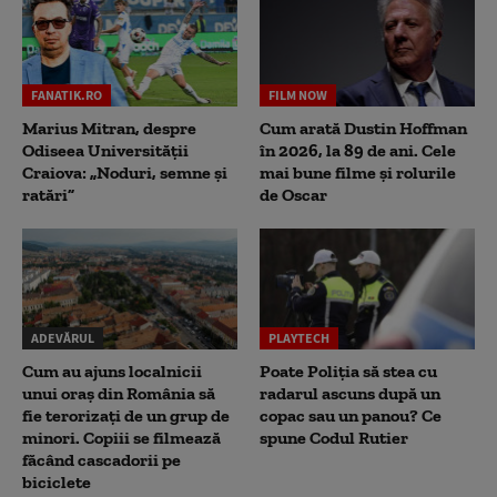
FANATIK.RO
FILM NOW
Marius Mitran, despre
Cum arată Dustin Hoffman
Odiseea Universității
în 2026, la 89 de ani. Cele
Craiova: „Noduri, semne și
mai bune filme și rolurile
ratări”
de Oscar
ADEVĂRUL
PLAYTECH
Cum au ajuns localnicii
Poate Poliția să stea cu
unui oraș din România să
radarul ascuns după un
fie terorizați de un grup de
copac sau un panou? Ce
minori. Copiii se filmează
spune Codul Rutier
făcând cascadorii pe
biciclete