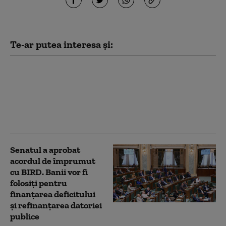
Te-ar putea interesa și:
Todd Blanche, fostul
avocat al lui Trump,
confirmat procuror
general al SUA. Vot la
limită în Senat
Senatul a aprobat
acordul de împrumut
cu BIRD. Banii vor fi
folosiți pentru
finanțarea deficitului
și refinanțarea datoriei
publice