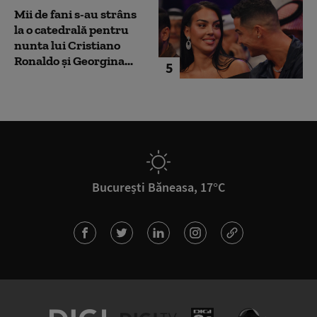
Mii de fani s-au strâns
la o catedrală pentru
nunta lui Cristiano
Ronaldo şi Georgina...
5
București Băneasa, 17°C