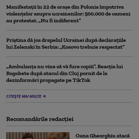
Manifestații în 22 de orașe din Polonia împotriva
violențelor asupra ucrainenilor: 500.000 de oameni
au protestat. „Nu fi indiferent”
Priștina dă jos drapelul Ucrainei după declarațiile
lui Zelenski în Serbia: „Kosovo trebuie respectat”
„Ambulanța nu vine să vă fure copiii”. Reacția lui
Rogobete după atacul din Cluj pornit de la
dezinformări propagate pe TikTok
CITEȘTE MAI MULTE
Recomandările redacţiei
Oana Gheorghiu atacă