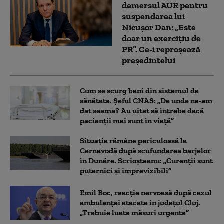
demersul AUR pentru
suspendarea lui
Nicușor Dan: „Este
doar un exercițiu de
PR”. Ce-i reproșează
președintelui
Cum se scurg bani din sistemul de
sănătate. Șeful CNAS: „De unde ne-am
dat seama? Au uitat să întrebe dacă
pacienții mai sunt în viață”
Situația rămâne periculoasă la
Cernavodă după scufundarea barjelor
în Dunăre. Scrioșteanu: „Curenții sunt
puternici și imprevizibili”
Emil Boc, reacție nervoasă după cazul
ambulanței atacate în județul Cluj.
„Trebuie luate măsuri urgente”