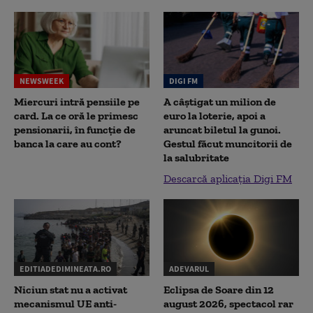
NEWSWEEK
DIGI FM
Miercuri intră pensiile pe
A câștigat un milion de
card. La ce oră le primesc
euro la loterie, apoi a
pensionarii, în funcție de
aruncat biletul la gunoi.
banca la care au cont?
Gestul făcut muncitorii de
la salubritate
Descarcă aplicația Digi FM
EDITIADEDIMINEATA.RO
ADEVARUL
Niciun stat nu a activat
Eclipsa de Soare din 12
mecanismul UE anti-
august 2026, spectacol rar