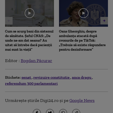
seconds
Cum se scurg bani din sistemul
Oana Gheorghiu, despre
de sănătate. Șeful CNAS: „De
ambulanța atacată după
unde ne-am dat seama? Au
zvonurile de pe TikTok:
uitat să întrebe dacă pacienții
„Trebuie să existe răspundere
mai sunt în viață”
pentru dezinformare”
Editor :
Bogdan Păcurar
Etichete:
senat
revizuire constitutie
anca dragu
referendum 300 parlamentari
Urmărește știrile Digi24.ro și pe
Google News