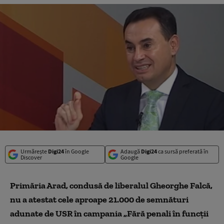
Urmărește
Digi24
în Google
Adaugă
Digi24
ca sursă preferată în
Discover
Google
Primăria Arad, condusă de liberalul Gheorghe Falcă,
nu a atestat cele aproape 21.000 de semnături
adunate de USR în campania „Fără penali în funcţii