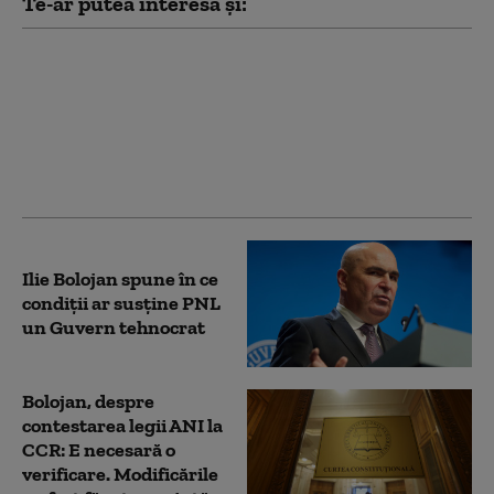
Te-ar putea interesa și:
Dan Motreanu, reacție
după menținerea
ratingului de țară: „Nu
putem reveni la iluzia
că există bani fără
limită”
Ilie Bolojan spune în ce
condiții ar susține PNL
un Guvern tehnocrat
Bolojan, despre
contestarea legii ANI la
CCR: E necesară o
verificare. Modificările