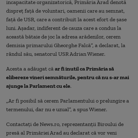
incapacitate organizatorică, Primăria Arad denotă
dispreţ faţă de voluntari, oamenii care au semnat,
faţă de USR, care a contribuit la acest efort de şase
luni. Aşadar, indiferent de cauza care a condus la
această bătaie de joc la adresa arădenilor, cerem
demisia primarului Gheorghe Falcă”, a declarat, la
rândul său, senatorul USR Adrian Wiener.
Acesta a adăugat că
ar fi inutil ca Primăria să
elibereze vineri semnăturile, pentru că nu s-ar mai
ajunge la Parlament cu ele
.
„Ar fi posibil să cerem Parlamentului o prelungire a
termenului, dar nu e uzual”, a spus Wiener.
Contactaţi de News.ro, reprezentanţii Biroului de
presă al Primăriei Arad au declarat că vor veni