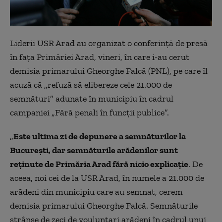
Liderii USR Arad au organizat o conferinţă de presă
în faţa Primăriei Arad, vineri, în care i-au cerut
demisia primarului Gheorghe Falcă (PNL), pe care îl
acuză că „refuză să elibereze cele 21.000 de
semnături” adunate în municipiu în cadrul
campaniei „Fără penali în funcţii publice”.
„
Este ultima zi de depunere a semnăturilor la
Bucureşti, dar semnăturile arădenilor sunt
reţinute de Primăria Arad fără nicio explicaţie
. De
aceea, noi cei de la USR Arad, în numele a 21.000 de
arădeni din municipiu care au semnat, cerem
demisia primarului Gheorghe Falcă. Semnăturile
strânse de zeci de vouluntari arădeni în cadrul unui