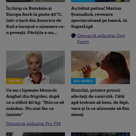
În timp ce România și
Au bătut palma! Marius
Europa fierb la peste 40°C,
Șumudică, revenire
într-o țară din America de
spectaculoasă pe bancă, în
Sud a început o ninsoare ca-
SuperLigă
n povești: Pârtiile s-au...
Descarcă aplicația Digi
Sport
PRO FM
DIGI WORLD
Ce nu-i lipsește Monicăi
Rinichii, printre primii
Anghel din frigider, după
afectați de caniculă. Câtă
ce a slăbit 40 kg: “Știu ce să
apă trebuie să bem, de fapt,
mănânc. Nu mai fac ca
vara și la ce alimente să fim
înainte”
atenți
Descarcă aplicația Pro FM