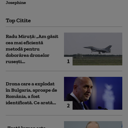
Josephine
Top Citite
Radu Miruță: „Am găsit
cea mai eficientă
metodă pentru
doborârea dronelor
1
rusești...
Drona care a explodat
în Bulgaria, aproape de
România, a fost
identificată. Ce arată...
2
„Toată lumea este