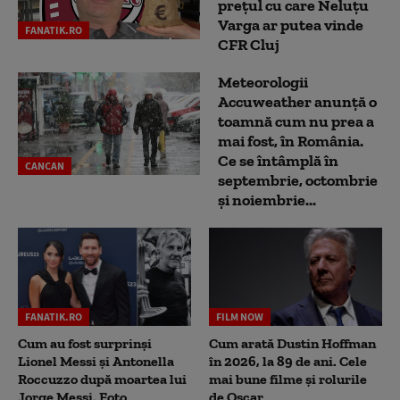
prețul cu care Neluțu
Varga ar putea vinde
FANATIK.RO
CFR Cluj
Meteorologii
Accuweather anunță o
toamnă cum nu prea a
mai fost, în România.
Ce se întâmplă în
CANCAN
septembrie, octombrie
și noiembrie...
FANATIK.RO
FILM NOW
Cum au fost surprinși
Cum arată Dustin Hoffman
Lionel Messi și Antonella
în 2026, la 89 de ani. Cele
Roccuzzo după moartea lui
mai bune filme și rolurile
Jorge Messi. Foto
de Oscar