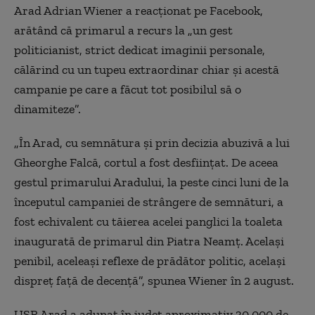
Arad Adrian Wiener a reacţionat pe Facebook,
arătând că primarul a recurs la „un gest
politicianist, strict dedicat imaginii personale,
călărind cu un tupeu extraordinar chiar şi acestă
campanie pe care a făcut tot posibilul să o
dinamiteze”.
„În Arad, cu semnătura şi prin decizia abuzivă a lui
Gheorghe Falcă, cortul a fost desfiinţat. De aceea
gestul primarului Aradului, la peste cinci luni de la
începutul campaniei de strângere de semnături, a
fost echivalent cu tăierea acelei panglici la toaleta
inaugurată de primarul din Piatra Neamţ. Acelaşi
penibil, aceleaşi reflexe de prădător politic, acelaşi
dispreţ faţă de decenţă”, spunea Wiener în 2 august.
USR Arad a adunat în judeţ aproximativ 30.000 de