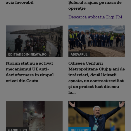
aviz favorabil
Șoferul a ajuns pe masa de
operație
Descarcă aplicația Digi FM
EDITIADEDIMINEATA.RO
ADEVARUL
Niciun stat nu a activat
Odiseea Centurii
mecanismul UE anti-
Metropolitane Cluj: 9 ani de
dezinformare în timpul
întârzieri, două licitații
crizei din Ceuta
eșuate, un contract reziliat
și un proiect luat din nou
la...
GANDUL.RO
DIGI SPORT