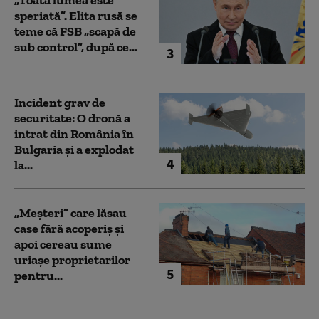
speriată”. Elita rusă se
teme că FSB „scapă de
sub control”, după ce...
3
Incident grav de
securitate: O dronă a
intrat din România în
Bulgaria şi a explodat
4
la...
„Meșteri” care lăsau
case fără acoperiș și
apoi cereau sume
uriașe proprietarilor
5
pentru...