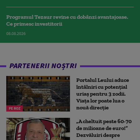
Programul Tezaur revine cu dobânzi avantajoase.
Ce primesc investitorii
08.08.2026
PARTENERII NOȘTRI
Portalul Leului aduce
întâlniri cu potențial
uriaș pentru 3 zodii.
Viața lor poate lua o
nouă direcție
PE ROZ
„A cheltuit peste 60-70
de milioane de euro!”
Dezvăluiri despre