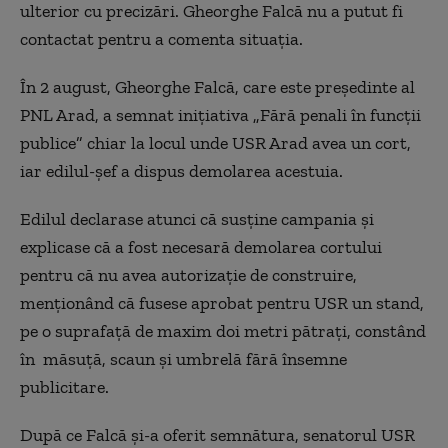
ulterior cu precizări. Gheorghe Falcă nu a putut fi
contactat pentru a comenta situaţia.
În 2 august, Gheorghe Falcă, care este preşedinte al
PNL Arad, a semnat iniţiativa „Fără penali în funcţii
publice” chiar la locul unde USR Arad avea un cort,
iar edilul-şef a dispus demolarea acestuia.
Edilul declarase atunci că susţine campania şi
explicase că a fost necesară demolarea cortului
pentru că nu avea autorizaţie de construire,
menţionând că fusese aprobat pentru USR un stand,
pe o suprafaţă de maxim doi metri pătraţi, constând
în măsuţă, scaun şi umbrelă fără însemne
publicitare.
După ce Falcă şi-a oferit semnătura, senatorul USR