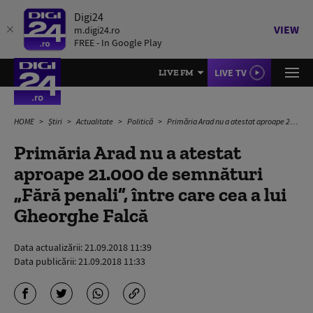
Digi24
VIEW
m.digi24.ro
FREE - In Google Play
LIVE TV
LIVE FM
HOME
Știri
Actualitate
Politică
Primăria Arad nu a atestat aproape 21.000 de semnături „Fără penali”, între care cea a lui Gheorghe Falcă
Primăria Arad nu a atestat
aproape 21.000 de semnături
„Fără penali”, între care cea a lui
Gheorghe Falcă
Data actualizării:
21.09.2018 11:39
Data publicării:
21.09.2018 11:33