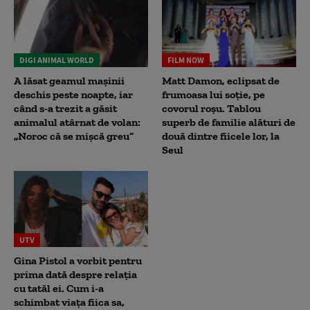
DIGI ANIMAL WORLD
FILM NOW
A lăsat geamul mașinii
Matt Damon, eclipsat de
deschis peste noapte, iar
frumoasa lui soție, pe
când s-a trezit a găsit
covorul roșu. Tablou
animalul atârnat de volan:
superb de familie alături de
„Noroc că se mișcă greu”
două dintre fiicele lor, la
Seul
UTV
Gina Pistol a vorbit pentru
prima dată despre relația
cu tatăl ei. Cum i-a
schimbat viața fiica sa,