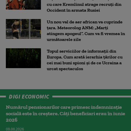
cu care Kremlinul atrage recruți din
Occident în armata Rusiei
Un nou val de aer african va cuprinde
țara. Meteorolog ANM: „Marți
atingem apogeul”. Cum va fi vremea în
următoarele zile
Topul serviciilor de informații din
Europa. Cum arată ierarhia țărilor cu
cei mai buni spioni și de ce Ucraina a
urcat spectaculos
DIGI ECONOMIC
Numărul pensionarilor care primesc indemnizaţie
socială este în creștere. Câți beneficiari erau în iunie
2026
08.08.2026