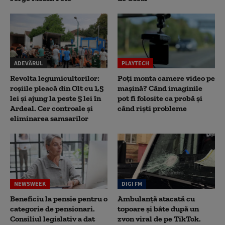
ADEVĂRUL
PLAYTECH
Revolta legumicultorilor:
Poți monta camere video pe
roșiile pleacă din Olt cu 1,5
mașină? Când imaginile
lei și ajung la peste 5 lei în
pot fi folosite ca probă și
Ardeal. Cer controale și
când riști probleme
eliminarea samsarilor
NEWSWEEK
DIGI FM
Beneficiu la pensie pentru o
Ambulanță atacată cu
categorie de pensionari.
topoare și bâte după un
Consiliul legislativ a dat
zvon viral de pe TikTok.