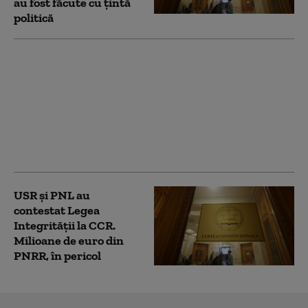
au fost făcute cu țintă
politică
PSD acuză PNL şi USR
că au blocat 771
milioane euro pentru
a-l proteja pe Dominic
Fritz, după contestarea
Legii Integrității la
CCR
USR și PNL au
contestat Legea
Integrității la CCR.
Milioane de euro din
PNRR, în pericol