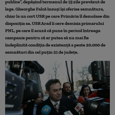
publice”, depăşind termenul de 15 zile prevăzut de
lege. Gheorghe Falcă însuşi îşi oferise semnătura,
chiar la un cort USR pe care Primăria îl demolase din
dispoziţia sa. USR Arad îi cere demisia primarului
PNL, pe care îl acuză că pune în pericol întreaga
campanie pentru că ar putea să nu mai fie
îndeplinită condiţia de existenţă a peste 20.000 de
semnături din cel puţin 21 de judeţe.