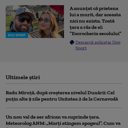
A anunțat că prietena
lui a murit, dar aceasta
nici nu exista. Toată
țara a râs de el:
”Escrocheria secolului”
DIGI SPORT
Descarcă aplicația Digi
Sport
Ultimele știri
Radu Miruță, după creșterea nivelul Dunării: Cel
puțin alte 9 zile pentru Unitatea 2 de la Cernavodă
Un nou val de aer african va cuprinde țara.
Meteorolog ANM: „Marți atingem apogeul”. Cum va