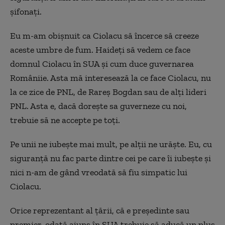
șifonați.
Eu m-am obișnuit ca Ciolacu să încerce să creeze
aceste umbre de fum. Haideți să vedem ce face
domnul Ciolacu în SUA și cum duce guvernarea
Româniie. Asta mă interesează la ce face Ciolacu, nu
la ce zice de PNL, de Rareș Bogdan sau de alți lideri
PNL. Asta e, dacă dorește sa guverneze cu noi,
trebuie să ne accepte pe toți.
Pe unii ne iubește mai mult, pe alții ne urăște. Eu, cu
siguranță nu fac parte dintre cei pe care îi iubește și
nici n-am de gând vreodată să fiu simpatic lui
Ciolacu.
Orice reprezentant al țării, că e președinte sau
premier, odată ajuns în SUA trebuie să aducă un plus