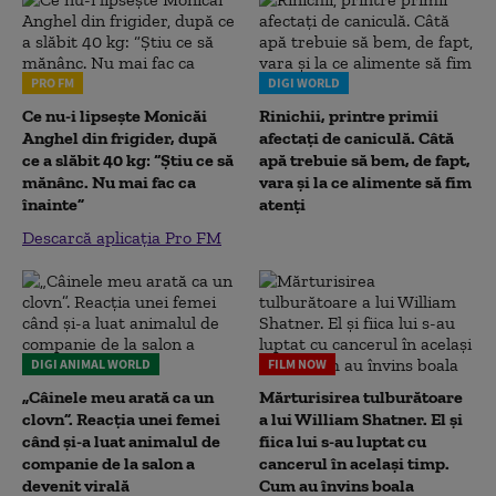
PRO FM
DIGI WORLD
Ce nu-i lipsește Monicăi
Rinichii, printre primii
Anghel din frigider, după
afectați de caniculă. Câtă
ce a slăbit 40 kg: “Știu ce să
apă trebuie să bem, de fapt,
mănânc. Nu mai fac ca
vara și la ce alimente să fim
înainte”
atenți
Descarcă aplicația Pro FM
DIGI ANIMAL WORLD
FILM NOW
„Câinele meu arată ca un
Mărturisirea tulburătoare
clovn”. Reacția unei femei
a lui William Shatner. El și
când și-a luat animalul de
fiica lui s-au luptat cu
companie de la salon a
cancerul în același timp.
devenit virală
Cum au învins boala