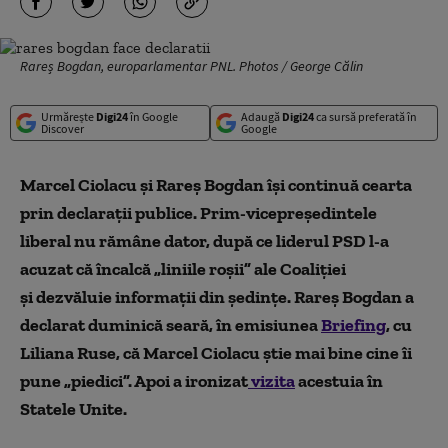
Rareș Bogdan, europarlamentar PNL. Photos / George Călin
Urmărește
Digi24
în Google
Adaugă
Digi24
ca sursă preferată în
Discover
Google
Marcel Ciolacu și Rareș Bogdan își continuă cearta
prin declarații publice. Prim-vicepreședintele
liberal nu rămâne dator, după ce liderul PSD l-a
acuzat că încalcă „liniile roșii” ale Coaliției
și dezvăluie informații din ședințe. Rareș Bogdan a
declarat duminică seară, în emisiunea
Briefing
, cu
Liliana Ruse, că Marcel Ciolacu știe mai bine cine îi
pune „piedici”. Apoi a ironizat
vizita
acestuia în
Statele Unite.