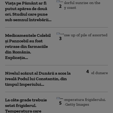
Viața pe Pământ ar fi
2
putut apărea de două
ori. Studiul care pune
sub semnul întrebării...
Medicamentele Colebil
3
și Panzcebil au fost
retrase din farmaciile
din România.
Explicația...
4
Nivelul scăzut al Dunării a scos la
iveală Podul lui Constantin, din
timpul Imperiului...
La câte grade trebuie
5
setat frigiderul.
Temperatura care