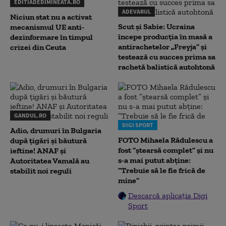
EDITIADEDIMINEATA.RO
ADEVARUL
Niciun stat nu a activat
Scut și Sabie: Ucraina
mecanismul UE anti-
începe producția în masă a
dezinformare în timpul
antirachetelor „Freyja” și
crizei din Ceuta
testează cu succes prima sa
rachetă balistică autohtonă
GANDUL.RO
DIGI SPORT
Adio, drumuri în Bulgaria
FOTO Mihaela Rădulescu a
după țigări și băutură
fost ”ștearsă complet” și nu
ieftine! ANAF și
s-a mai putut abține:
Autoritatea Vamală au
”Trebuie să le fie frică de
stabilit noi reguli
mine”
Descarcă aplicația Digi
Sport