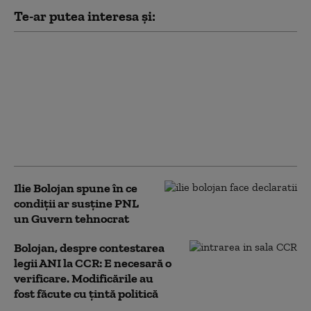
Te-ar putea interesa și:
Noi măsuri ale
administrației Trump
împotriva
universităților:
Investigații privind
admiterea și protestele
pro-palestiniene
Ilie Bolojan spune în ce
condiții ar susține PNL
un Guvern tehnocrat
Bolojan, despre contestarea
legii ANI la CCR: E necesară o
verificare. Modificările au
fost făcute cu țintă politică