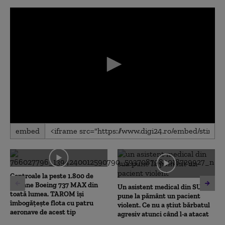
0
embed
seconds
of
0
seconds
Controale la peste 1.800 de
avioane Boeing 737 MAX din
Un asistent medical din SUA
toată lumea. TAROM își
pune la pământ un pacient
îmbogățește flota cu patru
violent. Ce nu a știut bărbatul
aeronave de acest tip
agresiv atunci când l-a atacat