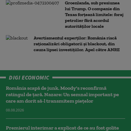
Groenlanda, sub presiunea
lui Trump. O companie din
Texas forțează limitele: foraj
petrolier fără acordul
autorităților locale
Avertismentul experților: România riscă
raționalizări obligatorii și blackout, din
cauza lipsei investițiilor. Apel către ANRE
DIGI ECONOMIC
România scapă de junk. Moody's reconfirmă
ratingul de țară. Nazare: Un semnal important pe
care am dorit să-l transmitem piețelor
08.08.2026
Premierul interimar a explicat de ce au fost golite