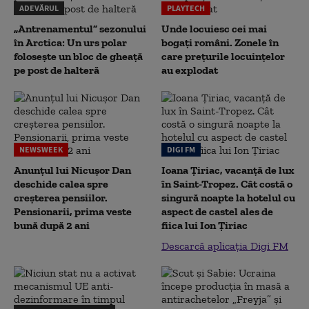
ADEVĂRUL
PLAYTECH
„Antrenamentul” sezonului
Unde locuiesc cei mai
în Arctica: Un urs polar
bogați români. Zonele în
folosește un bloc de gheață
care prețurile locuințelor
pe post de halteră
au explodat
NEWSWEEK
DIGI FM
Anunțul lui Nicușor Dan
Ioana Țiriac, vacanță de lux
deschide calea spre
în Saint-Tropez. Cât costă o
creșterea pensiilor.
singură noapte la hotelul cu
Pensionarii, prima veste
aspect de castel ales de
bună după 2 ani
fiica lui Ion Țiriac
Descarcă aplicația Digi FM