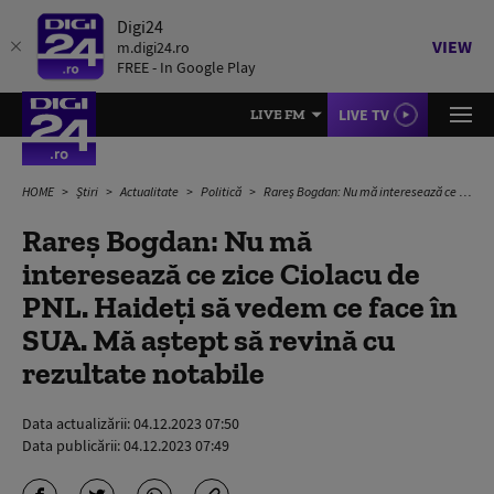
Digi24
VIEW
m.digi24.ro
FREE - In Google Play
LIVE TV
LIVE FM
HOME
Știri
Actualitate
Politică
Rareș Bogdan: Nu mă interesează ce zice Ciolacu de PNL. Haideți să vedem ce face în SUA. Mă aștept să revină cu rezultate notabile
Rareș Bogdan: Nu mă
interesează ce zice Ciolacu de
PNL. Haideți să vedem ce face în
SUA. Mă aștept să revină cu
rezultate notabile
Data actualizării:
04.12.2023 07:50
Data publicării:
04.12.2023 07:49