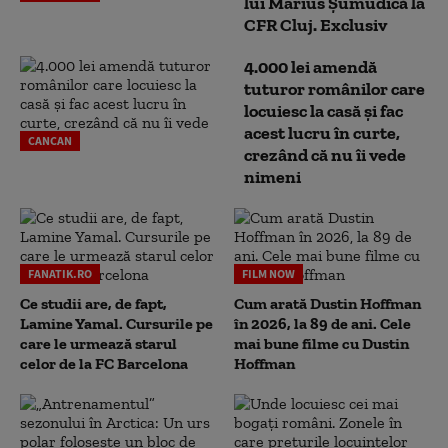
lui Marius Șumudică la
CFR Cluj. Exclusiv
4.000 lei amendă
tuturor românilor care
locuiesc la casă și fac
acest lucru în curte,
CANCAN
crezând că nu îi vede
nimeni
FANATIK.RO
FILM NOW
Ce studii are, de fapt,
Cum arată Dustin Hoffman
Lamine Yamal. Cursurile pe
în 2026, la 89 de ani. Cele
care le urmează starul
mai bune filme cu Dustin
celor de la FC Barcelona
Hoffman