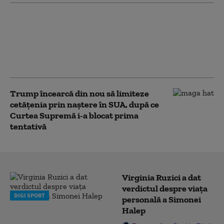
Serviciile secrete
americane avertizează
că Putin ar putea ataca
o țară NATO încă din
această toamnă (WSJ)
Trump încearcă din nou să limiteze
cetățenia prin naștere în SUA, după ce
Curtea Supremă i-a blocat prima
tentativă
Virginia Ruzici a dat
verdictul despre viața
DIGI SPORT
personală a Simonei
Halep