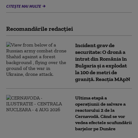
CITEȘTE MAI MULTE
Recomandările redacţiei
Incident grav de
securitate: O dronă a
intrat din România în
Bulgaria şi a explodat
la 100 de metri de
graniţă. Reacția MApN
Ultima etapă a
operațiunii de salvare a
reactorului 2 de la
Cernavodă. Când se vor
vedea efectele scufundării
barjelor pe Dunăre