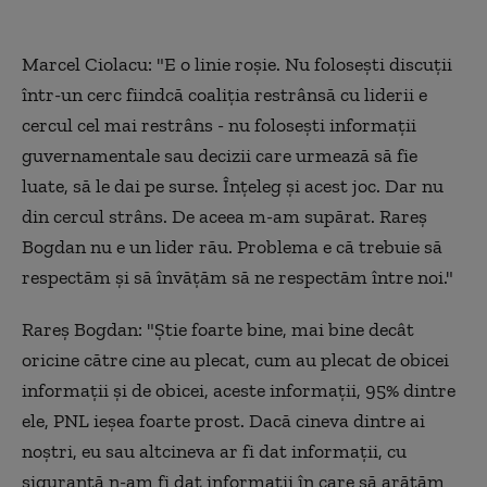
Marcel Ciolacu: "E o linie roșie. Nu folosești discuții
într-un cerc fiindcă coaliția restrânsă cu liderii e
cercul cel mai restrâns - nu folosești informații
guvernamentale sau decizii care urmează să fie
luate, să le dai pe surse. Înțeleg și acest joc. Dar nu
din cercul strâns. De aceea m-am supărat. Rareș
Bogdan nu e un lider rău. Problema e că trebuie să
respectăm și să învățăm să ne respectăm între noi."
Rareș Bogdan: "Știe foarte bine, mai bine decât
oricine către cine au plecat, cum au plecat de obicei
informații și de obicei, aceste informații, 95% dintre
ele, PNL ieșea foarte prost. Dacă cineva dintre ai
noștri, eu sau altcineva ar fi dat informații, cu
siguranță n-am fi dat informații în care să arătăm