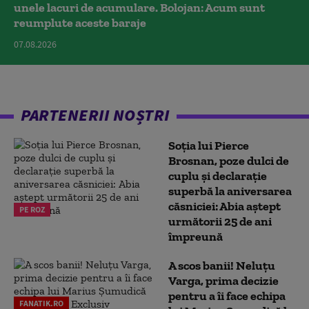
unele lacuri de acumulare. Bolojan: Acum sunt
reumplute aceste baraje
07.08.2026
PARTENERII NOȘTRI
Soția lui Pierce
Brosnan, poze dulci de
cuplu și declarație
superbă la aniversarea
căsniciei: Abia aștept
PE ROZ
următorii 25 de ani
împreună
A scos banii! Neluțu
Varga, prima decizie
pentru a îi face echipa
FANATIK.RO