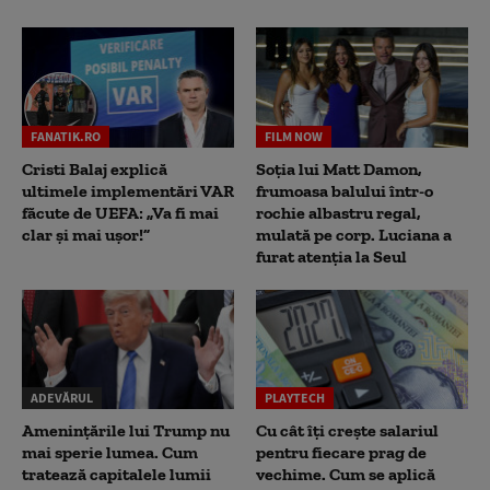
FANATIK.RO
FILM NOW
Cristi Balaj explică
Soția lui Matt Damon,
ultimele implementări VAR
frumoasa balului într-o
făcute de UEFA: „Va fi mai
rochie albastru regal,
clar și mai ușor!”
mulată pe corp. Luciana a
furat atenția la Seul
ADEVĂRUL
PLAYTECH
Amenințările lui Trump nu
Cu cât îți crește salariul
mai sperie lumea. Cum
pentru fiecare prag de
tratează capitalele lumii
vechime. Cum se aplică