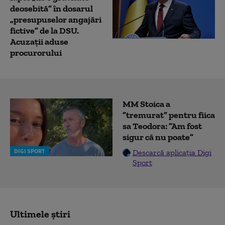
deosebită” în dosarul
„presupuselor angajări
fictive” de la DSU.
Acuzații aduse
procurorului
MM Stoica a
”tremurat” pentru fiica
sa Teodora: ”Am fost
sigur că nu poate”
DIGI SPORT
Descarcă aplicația Digi
Sport
Ultimele știri