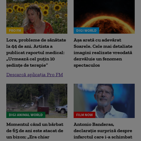
PRO FM
DIGI WORLD
Lora, probleme de sănătate
Așa arată cu adevărat
la 44 de ani. Artista a
Soarele. Cele mai detaliate
publicat raportul medical:
imagini realizate vreodată
„Urmează cel puțin 10
dezvăluie un fenomen
ședințe de terapie”
spectaculos
Descarcă aplicația Pro FM
DIGI ANIMAL WORLD
FILM NOW
Momentul când un bărbat
Antonio Banderas,
de 65 de ani este atacat de
declarație surpriză despre
un bizon: „Era chiar
infarctul care i-a schimbat