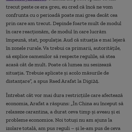
trecut peste ce era greu, eu cred că încă ne vom
confrunta cu o perioadă poate mai grea decât cea
prin care am trecut. Depinde foarte mult de modul
în care reacționăm, de modul în care lucrăm
împeună, stat, populație. Aud că situația e mai lejeră
în zonele rurale. Va trebui ca primarii, autoritățile,
să explice oamenilor să respecte regulile, să stea
acasă cât de mult. Poate că lumea nu sesizează
situația. Trebuie aplicate și acolo măsurile de
distanțare”, a spus Raed Arafat la Digi24.
Întrebat cât vor mai dura restricțiile care afectează
economia, Arafat a răspuns: „În China au început să
relaxeze carantina, a durat ceva timp și aveau și ei
probleme economice. Noi totuşi nu am ajuns la
izolare totală, am pus reguli – și le-am pus de ceva