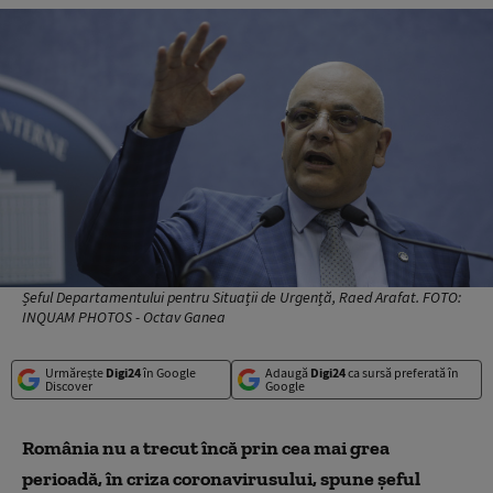
Șeful Departamentului pentru Situații de Urgență, Raed Arafat. FOTO:
INQUAM PHOTOS - Octav Ganea
Urmărește
Digi24
în Google
Adaugă
Digi24
ca sursă preferată în
Discover
Google
România nu a trecut încă prin cea mai grea
perioadă, în criza coronavirusului, spune șeful