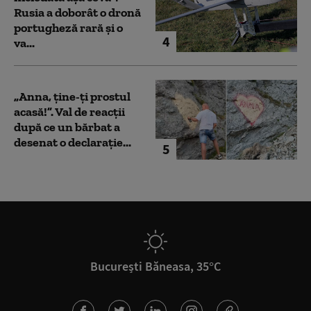
Rusia a doborât o dronă
portugheză rară și o
4
va...
„Anna, ţine-ţi prostul
acasă!”. Val de reacții
după ce un bărbat a
desenat o declarație...
5
București Băneasa, 35°C