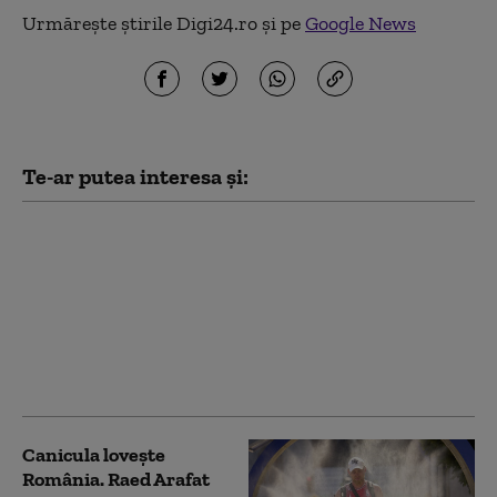
Urmărește știrile Digi24.ro și pe
Google News
Te-ar putea interesa și:
Misiune în premieră
anunțată de Raed
Arafat: un elicopter
Black Hawk a evacuat
un rănit de pe o navă
aflată în largul Mării
Negre
Canicula lovește
România. Raed Arafat