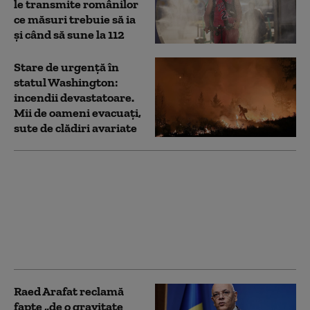
le transmite românilor
ce măsuri trebuie să ia
și când să sune la 112
Stare de urgență în
statul Washington:
incendii devastatoare.
Mii de oameni evacuați,
sute de clădiri avariate
Scandal între Raed
Arafat și Alexandru
Rafila. Șeful DSU: „Nu
există profesioniști mai
buni și profesioniști
mai puțin buni”
Raed Arafat reclamă
fapte „de o gravitate