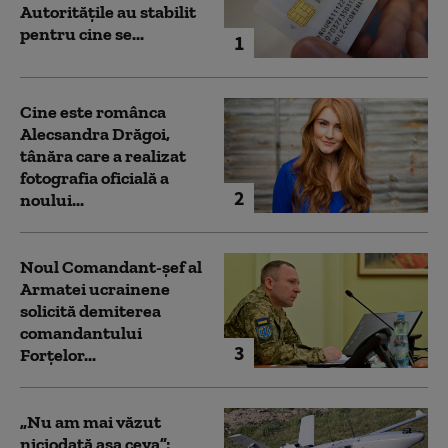
Autoritățile au stabilit
pentru cine se...
1
Cine este românca
Alecsandra Drăgoi,
tânăra care a realizat
fotografia oficială a
2
noului...
Noul Comandant-șef al
Armatei ucrainene
solicită demiterea
comandantului
3
Forțelor...
„Nu am mai văzut
niciodată așa ceva”: