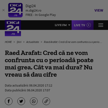
Digi24
VIEW
m.digi24.ro
FREE - In Google Play
LIVE TV
LIVE FM
HOME
Știri
Actualitate
Raed Arafat: Cred că ne vom confrunta cu o perioadă poate mai grea. Cât va mai dura? Nu vreau să dau cifre
Raed Arafat: Cred că ne vom
confrunta cu o perioadă poate
mai grea. Cât va mai dura? Nu
vreau să dau cifre
Data actualizării:
06.04.2020 17:12
Data publicării:
06.04.2020 17:07