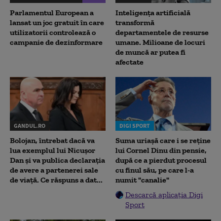
Parlamentul European a
Inteligența artificială
lansat un joc gratuit în care
transformă
utilizatorii controlează o
departamentele de resurse
campanie de dezinformare
umane. Milioane de locuri
de muncă ar putea fi
afectate
GANDUL.RO
DIGI SPORT
Bolojan, întrebat dacă va
Suma uriașă care i se reține
lua exemplul lui Nicușor
lui Cornel Dinu din pensie,
Dan și va publica declarația
după ce a pierdut procesul
de avere a partenerei sale
cu finul său, pe care l-a
de viață. Ce răspuns a dat...
numit "canalie"
Descarcă aplicația Digi
Sport