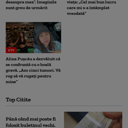
deasupra mea”. Imaginile
viața: „Cel mai bun lucru
sunt greu de urmărit
care mi s-a întâmplat
vreodată”
UTV
Alina Pușcău a dezvăluit că
se confruntă cu o boală
gravă. „Am cinci tumori. Vă
rog să vă rugați pentru
mine”
Top Citite
Până când mai poate fi
folosit buletinul vechi.