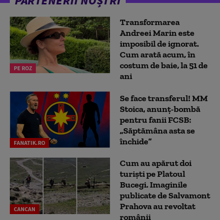
PARTENERII NOȘTRI
Transformarea
Andreei Marin este
imposibil de ignorat.
Cum arată acum, în
costum de baie, la 51 de
PE ROZ
ani
Se face transferul! MM
Stoica, anunț-bombă
pentru fanii FCSB:
„Săptămâna asta se
închide”
FANATIK.RO
Cum au apărut doi
turiști pe Platoul
Bucegi. Imaginile
publicate de Salvamont
Prahova au revoltat
CANCAN
românii