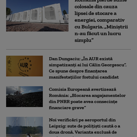
colosale din cauza
lipsei de stocare a
energiei, comparativ
cu Bulgaria. „Miniștrii
n-au făcut un lucru
simplu”
Dan Dungaciu: „În AUR există
simpatizanți ai lui Călin Georgescu”.
Ce spune despre finanțarea
manifestațiilor fostului candidat
Comisia Europeană avertizează
România: „Blocarea angajamentelor
din PNRR poate avea consecințe
financiare grave”
Noi verificări pe aeroportul din
Leipzig: sute de polițiști caută o a
doua dronă. Varianta exclusă de