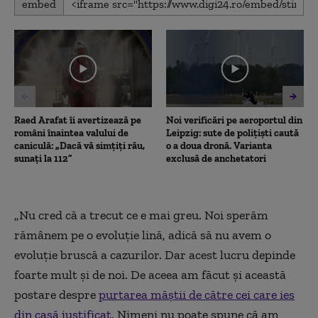
embed
seconds
of
10
minutes,
36
seconds
Raed Arafat îi avertizează pe
Noi verificări pe aeroportul din
români înaintea valului de
Leipzig: sute de polițiști caută
caniculă: „Dacă vă simțiți rău,
o a doua dronă. Varianta
sunați la 112”
exclusă de anchetatori
„Nu cred că a trecut ce e mai greu. Noi sperăm
rămânem pe o evoluție lină, adică să nu avem o
evoluţie bruscă a cazurilor. Dar acest lucru depinde
foarte mult și de noi. De aceea am făcut și această
postare despre
purtarea măștii de către cei care ies
din casă justificat
. Nimeni nu poate spune că am