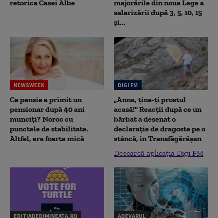
retorica Casei Albe
majorările din noua Lege a
salarizării după 3, 5, 10, 15
și...
NEWSWEEK
DIGI FM
Ce pensie a primit un
„Anna, ţine-ţi prostul
pensionar după 40 ani
acasă!" Reacţii după ce un
munciți? Noroc cu
bărbat a desenat o
punctele de stabilitate.
declaraţie de dragoste pe o
Altfel, era foarte mică
stâncă, în Transfăgărăşan
Descarcă aplicația Digi FM
EDITIADEDIMINEATA.RO
ADEVARUL