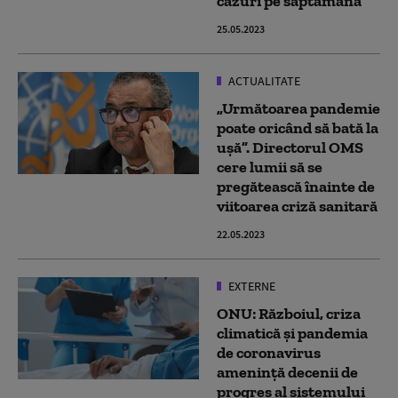
cazuri pe săptămână
25.05.2023
ACTUALITATE
„Următoarea pandemie
poate oricând să bată la
ușă”. Directorul OMS
cere lumii să se
pregătească înainte de
viitoarea criză sanitară
22.05.2023
EXTERNE
ONU: Războiul, criza
climatică şi pandemia
de coronavirus
ameninţă decenii de
progres al sistemului