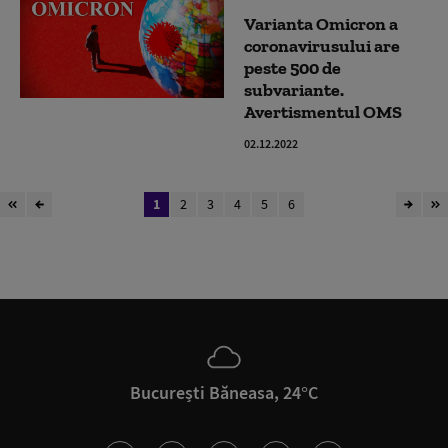
Varianta Omicron a
coronavirusului are
peste 500 de
subvariante.
Avertismentul OMS
02.12.2022
1
2
3
4
5
6
București Băneasa, 24°C