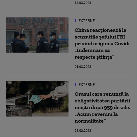
14.03.2023
EXTERNE
China reacționează la
acuzațiile șefului FBI
privind originea Covid:
„Îndemnăm să
respecte știința”
01.03.2023
EXTERNE
Orașul care renunță la
obligativitatea purtării
măștii după 959 de zile.
„Acum revenim la
normalitate”
28.02.2023