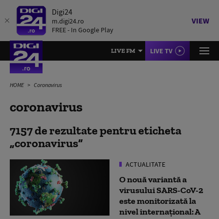
Digi24
VIEW
m.digi24.ro
FREE - In Google Play
LIVE TV
LIVE FM
HOME
Coronavirus
coronavirus
7157 de rezultate pentru eticheta
coronavirus
ACTUALITATE
O nouă variantă a
virusului SARS-CoV-2
este monitorizată la
nivel internaţional: A