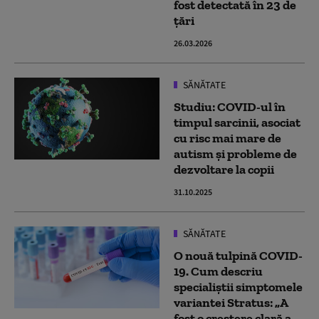
fost detectată în 23 de
ţări
26.03.2026
SĂNĂTATE
Studiu: COVID-ul în
timpul sarcinii, asociat
cu risc mai mare de
autism și probleme de
dezvoltare la copii
31.10.2025
SĂNĂTATE
O nouă tulpină COVID-
19. Cum descriu
specialiștii simptomele
variantei Stratus: „A
fost o creștere clară a