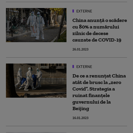
EXTERNE
China anunță o scădere
cu 80% a numărului
zilnic de decese
cauzate de COVID-19
26.01.2023
EXTERNE
De ce a renunțat China
atât de brusc la „zero
Covid”. Strategia a
ruinat finanțele
guvernului de la
Beijing
16.01.2023