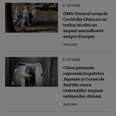
EXTERNE
OMS: Focarul uriaș de
Covid din China nu ar
trebui să aibă un
impact semnificativ
asupra Europei
10.01.2023
EXTERNE
China pornește
represalii împotriva
Japoniei și Coreei de
Sud din cauza
restricțiilor impuse
cetățenilor chinezi
10.01.2023