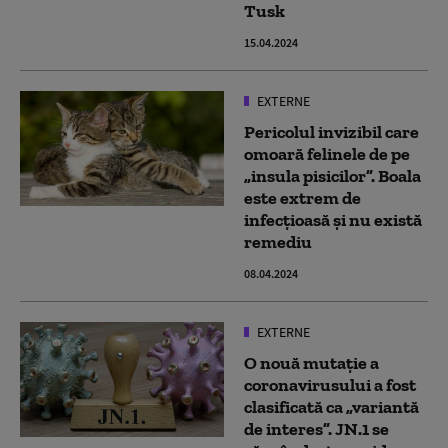
Tusk
15.04.2024
EXTERNE
Pericolul invizibil care
omoară felinele de pe
„insula pisicilor”. Boala
este extrem de
infecțioasă și nu există
remediu
08.04.2024
EXTERNE
O nouă mutație a
coronavirusului a fost
clasificată ca „variantă
de interes”. JN.1 se