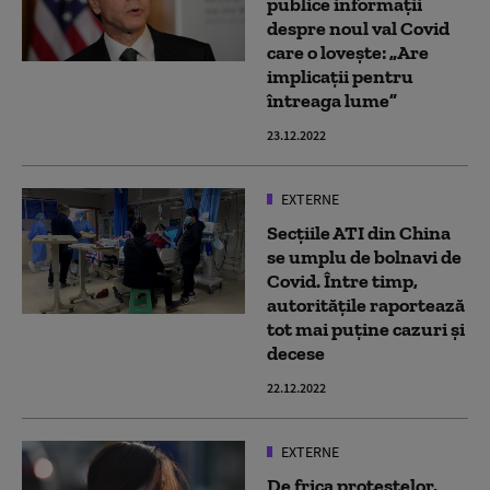
publice informații
despre noul val Covid
care o lovește: „Are
implicații pentru
întreaga lume”
23.12.2022
EXTERNE
Secțiile ATI din China
se umplu de bolnavi de
Covid. Între timp,
autoritățile raportează
tot mai puține cazuri și
decese
22.12.2022
EXTERNE
De frica protestelor,