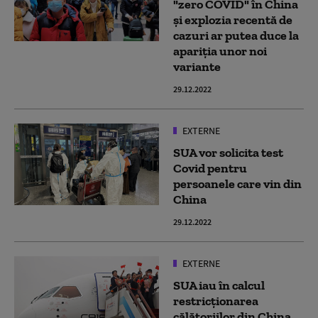
"zero COVID" în China
și explozia recentă de
cazuri ar putea duce la
apariția unor noi
variante
29.12.2022
EXTERNE
SUA vor solicita test
Covid pentru
persoanele care vin din
China
29.12.2022
EXTERNE
SUA iau în calcul
restricționarea
călătoriilor din China,