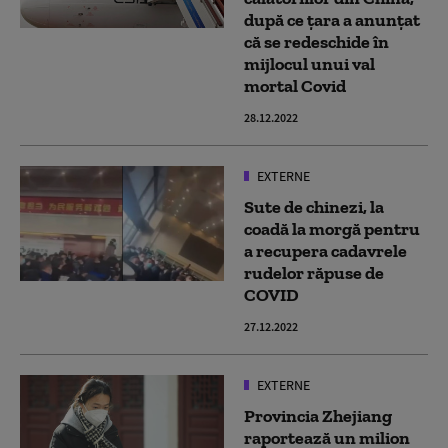
după ce țara a anunțat
că se redeschide în
mijlocul unui val
mortal Covid
28.12.2022
EXTERNE
Sute de chinezi, la
coadă la morgă pentru
a recupera cadavrele
rudelor răpuse de
COVID
27.12.2022
EXTERNE
Provincia Zhejiang
raportează un milion