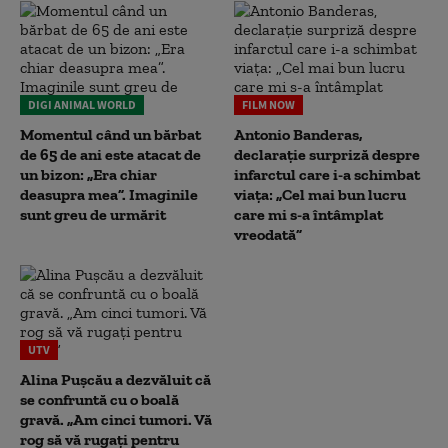
DIGI ANIMAL WORLD
FILM NOW
Momentul când un bărbat
Antonio Banderas,
de 65 de ani este atacat de
declarație surpriză despre
un bizon: „Era chiar
infarctul care i-a schimbat
deasupra mea”. Imaginile
viața: „Cel mai bun lucru
sunt greu de urmărit
care mi s-a întâmplat
vreodată”
UTV
Alina Pușcău a dezvăluit că
se confruntă cu o boală
gravă. „Am cinci tumori. Vă
rog să vă rugați pentru