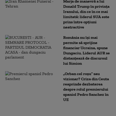
Marja de manevră a lui
Donald Trump în privința
Iranului, din ce în ce mai
limitată: liderul SUA este
prins între opțiuni
neatractive
România nu își mai
permite să sprijine
financiar Ucraina, spune
Dungaciu. Liderul AUR se
distanțează de discursul
lui Simion
„Orban cel roșu” sau
vizionar? Criza din Ceuta
reaprinde dezbaterea
despre rolul premierului
spaniol Pedro Sanchez în
UE