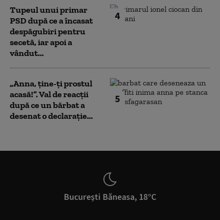
Tupeul unui primar
4
PSD după ce a încasat
despăgubiri pentru
secetă, iar apoi a
vândut...
„Anna, ţine-ţi prostul
acasă!”. Val de reacții
5
după ce un bărbat a
desenat o declarație...
București Băneasa, 18°C