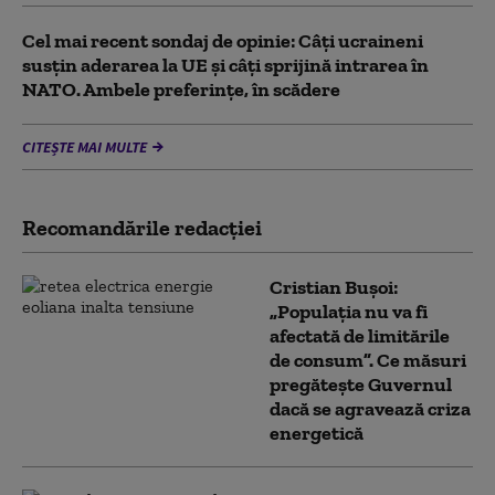
Cel mai recent sondaj de opinie: Câți ucraineni
susțin aderarea la UE și câți sprijină intrarea în
NATO. Ambele preferințe, în scădere
CITEȘTE MAI MULTE
Recomandările redacţiei
Cristian Bușoi:
„Populația nu va fi
afectată de limitările
de consum”. Ce măsuri
pregătește Guvernul
dacă se agravează criza
energetică