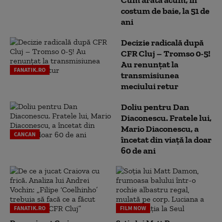
Cum arată acum, în
costum de baie, la 51 de
ani
Decizie radicală după
CFR Cluj – Tromso 0-5!
Au renunțat la
FANATIK.RO
transmisiunea
meciului retur
Doliu pentru Dan
Diaconescu. Fratele lui,
Mario Diaconescu, a
CANCAN
încetat din viață la doar
60 de ani
FANATIK.RO
FILM NOW