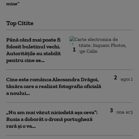
mine”
Top Citite
Până când mai poate fi
folosit buletinul vechi.
1
Autoritățile au stabilit
pentru cine se...
2
Cine este românca Alecsandra Drăgoi,
tânăra care a realizat fotografia oficială
a noului...
3
„Nu am mai văzut niciodată așa ceva”:
Rusia a doborât o dronă portugheză
rară și o va...