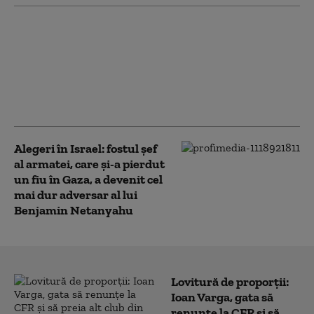
Bombardamentele
continuă în Gaza, în
ciuda planului de pace
al lui Trump.
Palestinienii: „Războiul
a reînceput”
Alegeri în Israel: fostul șef
al armatei, care și-a pierdut
un fiu în Gaza, a devenit cel
mai dur adversar al lui
Benjamin Netanyahu
Lovitură de proporții:
Ioan Varga, gata să
renunțe la CFR și să