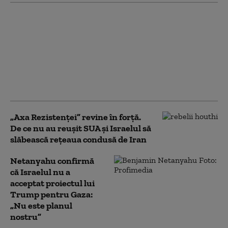
„Consiliul pentru Pace”
al lui Trump a elaborat
un plan pentru Fâșia
Gaza, dar
bombardamentele
israeliene s-au
intensificat
„Axa Rezistenței” revine în forță.
De ce nu au reușit SUA și Israelul să
slăbească rețeaua condusă de Iran
Netanyahu confirmă
că Israelul nu a
acceptat proiectul lui
Trump pentru Gaza:
„Nu este planul
nostru”