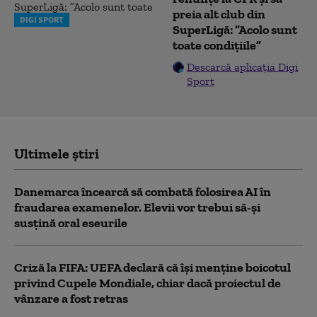
preia alt club din
DIGI SPORT
SuperLigă: ”Acolo sunt
toate condițiile”
Descarcă aplicația Digi
Sport
Ultimele știri
Danemarca încearcă să combată folosirea AI în
fraudarea examenelor. Elevii vor trebui să-şi
susţină oral eseurile
Criză la FIFA: UEFA declară că îşi menţine boicotul
privind Cupele Mondiale, chiar dacă proiectul de
vânzare a fost retras