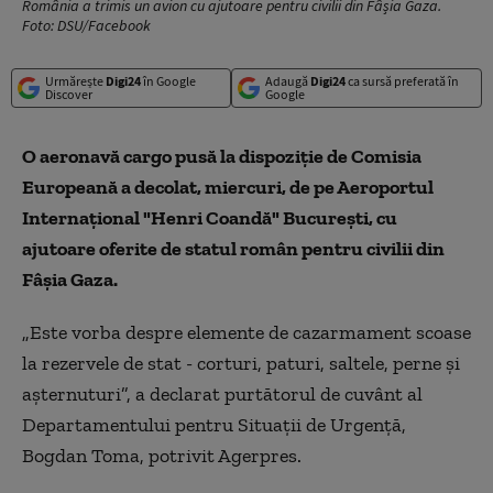
România a trimis un avion cu ajutoare pentru civilii din Fâșia Gaza.
Foto: DSU/Facebook
Urmărește
Digi24
în Google
Adaugă
Digi24
ca sursă preferată în
Discover
Google
O aeronavă cargo pusă la dispoziţie de Comisia
Europeană a decolat, miercuri, de pe Aeroportul
Internaţional "Henri Coandă" Bucureşti, cu
ajutoare oferite de statul român pentru civilii din
Fâşia Gaza.
„Este vorba despre elemente de cazarmament scoase
la rezervele de stat - corturi, paturi, saltele, perne şi
aşternuturi”, a declarat purtătorul de cuvânt al
Departamentului pentru Situaţii de Urgenţă,
Bogdan Toma, potrivit Agerpres.