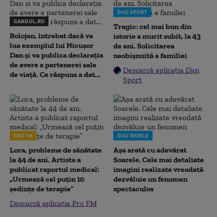
DIGI SPORT
GANDUL.RO
Tragic: cel mai bun din
Bolojan, întrebat dacă va
istorie a murit subit, la 43
lua exemplul lui Nicușor
de ani. Solicitarea
Dan și va publica declarația
neobișnuită a familiei
de avere a partenerei sale
Descarcă aplicația Digi
de viață. Ce răspuns a dat...
Sport
PRO FM
DIGI WORLD
Lora, probleme de sănătate
Așa arată cu adevărat
la 44 de ani. Artista a
Soarele. Cele mai detaliate
publicat raportul medical:
imagini realizate vreodată
„Urmează cel puțin 10
dezvăluie un fenomen
ședințe de terapie”
spectaculos
Descarcă aplicația Pro FM