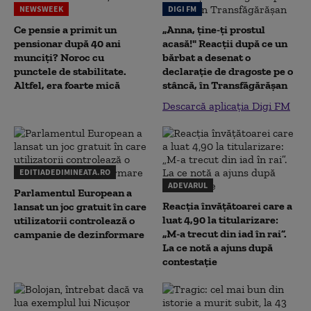
NEWSWEEK
DIGI FM
Ce pensie a primit un
„Anna, ţine-ţi prostul
pensionar după 40 ani
acasă!" Reacţii după ce un
munciți? Noroc cu
bărbat a desenat o
punctele de stabilitate.
declaraţie de dragoste pe o
Altfel, era foarte mică
stâncă, în Transfăgărăşan
Descarcă aplicația Digi FM
EDITIADEDIMINEATA.RO
ADEVARUL
Parlamentul European a
Reacția învățătoarei care a
lansat un joc gratuit în care
luat 4,90 la titularizare:
utilizatorii controlează o
„M-a trecut din iad în rai”.
campanie de dezinformare
La ce notă a ajuns după
contestație