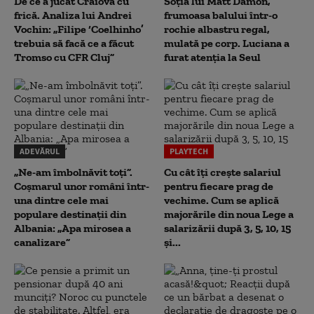
De ce a jucat Craiova cu
Soția lui Matt Damon,
frică. Analiza lui Andrei
frumoasa balului într-o
Vochin: „Filipe ‘Coelhinho’
rochie albastru regal,
trebuia să facă ce a făcut
mulată pe corp. Luciana a
Tromso cu CFR Cluj”
furat atenția la Seul
ADEVĂRUL
PLAYTECH
„Ne-am îmbolnăvit toți”.
Cu cât îți crește salariul
Coșmarul unor români într-
pentru fiecare prag de
una dintre cele mai
vechime. Cum se aplică
populare destinații din
majorările din noua Lege a
Albania: „Apa mirosea a
salarizării după 3, 5, 10, 15
canalizare”
și...