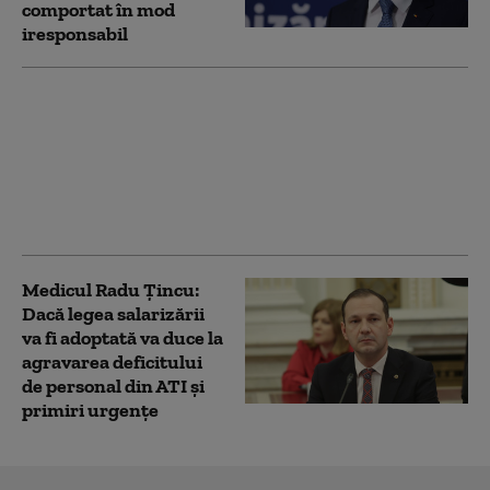
comportat în mod
iresponsabil
BMW anunță
restructurări masive:
8.000 de locuri de
muncă eliminate la
nivel global, Germania
- cea mai afectată
Medicul Radu Țincu:
Dacă legea salarizării
va fi adoptată va duce la
agravarea deficitului
de personal din ATI și
primiri urgențe