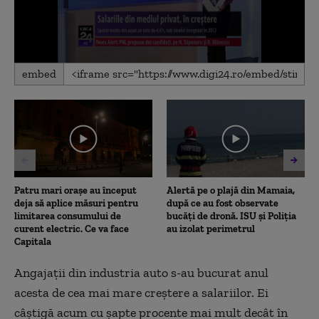
0
embed
seconds
of
1
minute,
0
Patru mari orașe au început
Alertă pe o plajă din Mamaia,
deja să aplice măsuri pentru
după ce au fost observate
limitarea consumului de
bucăți de dronă. ISU și Poliția
curent electric. Ce va face
au izolat perimetrul
Capitala
Angajaţii din industria auto s-au bucurat anul
acesta de cea mai mare creştere a salariilor. Ei
câştigă acum cu şapte procente mai mult decât în