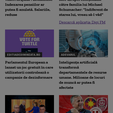
Indexarea pensiilor ar
către familia lui Michael
putea fi anulată. Salariile,
Schumacher: "Indiferent de
reduse
starea lui, vreau să-l văd"
Descarcă aplicația Digi FM
EDITIADEDIMINEATA.RO
ADEVARUL
Parlamentul European a
Inteligența artificială
lansat un joc gratuit în care
transformă
utilizatorii controlează o
departamentele de resurse
campanie de dezinformare
umane. Milioane de locuri
de muncă ar putea fi
afectate