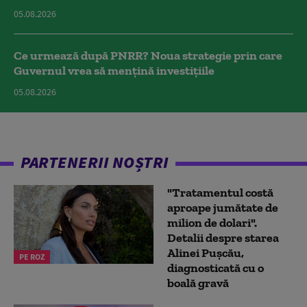
05.08.2026
Ce urmează după PNRR? Noua strategie prin care
Guvernul vrea să mențină investițiile
05.08.2026
PARTENERII NOȘTRI
"Tratamentul costă
aproape jumătate de
milion de dolari".
Detalii despre starea
Alinei Pușcău,
PE ROZ
diagnosticată cu o
boală gravă