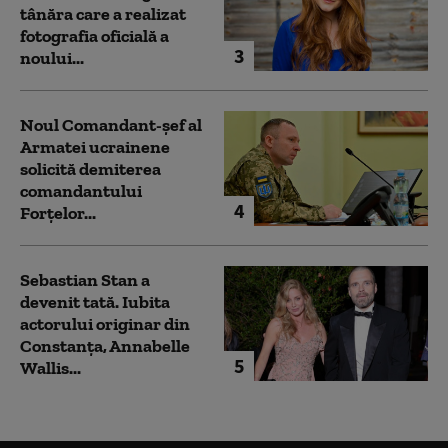
tânăra care a realizat
fotografia oficială a
3
noului...
Noul Comandant-șef al
Armatei ucrainene
solicită demiterea
comandantului
4
Forțelor...
Sebastian Stan a
devenit tată. Iubita
actorului originar din
Constanța, Annabelle
5
Wallis...