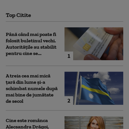
Top Citite
Până când mai poate fi
folosit buletinul vechi.
Autoritățile au stabilit
pentru cine se...
1
A treia cea mai mică
țară din lume și-a
schimbat numele după
mai bine de jumătate
2
de secol
Cine este românca
Alecsandra Drăgoi,