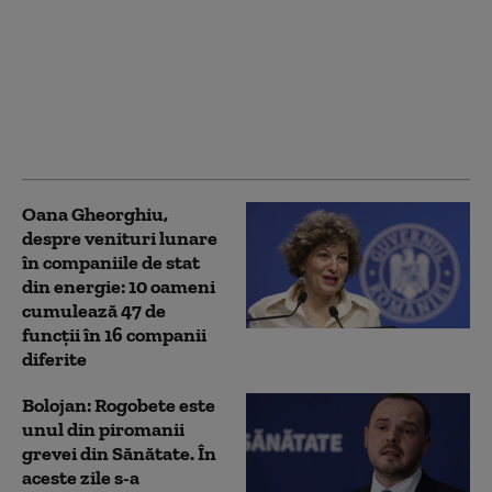
Noua lege a salarizării:
Ce au negociat
sindicatele din
Sănătate. Este „pragul
minim de la care
proiectul poate deveni
acceptabil”
Oana Gheorghiu,
despre venituri lunare
în companiile de stat
din energie: 10 oameni
cumulează 47 de
funcţii în 16 companii
diferite
Bolojan: Rogobete este
unul din piromanii
grevei din Sănătate. În
aceste zile s-a