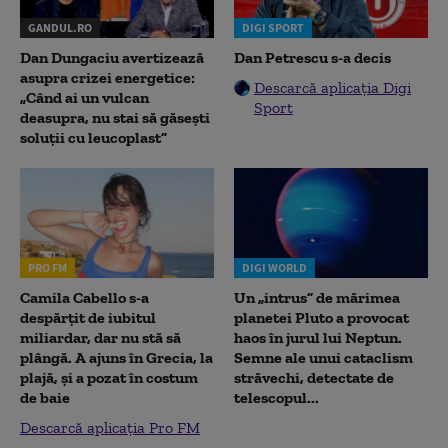
GANDUL.RO
DIGI SPORT
Dan Dungaciu avertizează
Dan Petrescu s-a decis
asupra crizei energetice:
Descarcă aplicația Digi
„Când ai un vulcan
Sport
deasupra, nu stai să găsești
soluții cu leucoplast”
PRO FM
DIGI WORLD
Camila Cabello s-a
Un „intrus” de mărimea
despărțit de iubitul
planetei Pluto a provocat
miliardar, dar nu stă să
haos în jurul lui Neptun.
plângă. A ajuns în Grecia, la
Semne ale unui cataclism
plajă, și a pozat în costum
străvechi, detectate de
de baie
telescopul...
Descarcă aplicația Pro FM