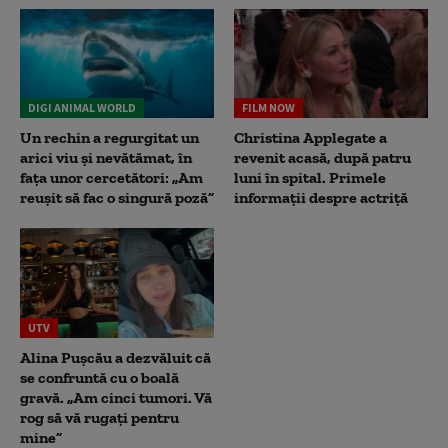
DIGI ANIMAL WORLD
FILM NOW
Un rechin a regurgitat un
Christina Applegate a
arici viu și nevătămat, în
revenit acasă, după patru
fața unor cercetători: „Am
luni în spital. Primele
reușit să fac o singură poză”
informații despre actriță
UTV
Alina Pușcău a dezvăluit că
se confruntă cu o boală
gravă. „Am cinci tumori. Vă
rog să vă rugați pentru
mine”