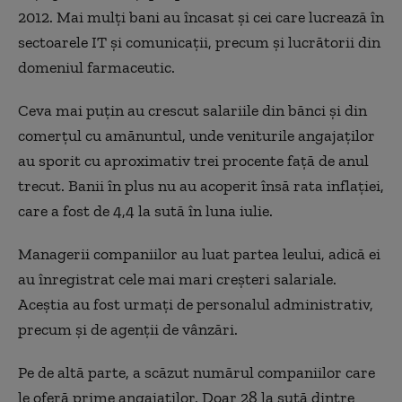
2012. Mai mulţi bani au încasat şi cei care lucrează în
sectoarele IT şi comunicaţii, precum şi lucrătorii din
domeniul farmaceutic.
Ceva mai puţin au crescut salariile din bănci şi din
comerţul cu amănuntul, unde veniturile angajaţilor
au sporit cu aproximativ trei procente faţă de anul
trecut. Banii în plus nu au acoperit însă rata inflaţiei,
care a fost de 4,4 la sută în luna iulie.
Managerii companiilor au luat partea leului, adică ei
au înregistrat cele mai mari creşteri salariale.
Aceştia au fost urmaţi de personalul administrativ,
precum şi de agenţii de vânzări.
Pe de altă parte, a scăzut numărul companiilor care
le oferă prime angajaţilor. Doar 28 la sută dintre