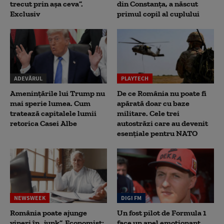
trecut prin așa ceva”.
din Constanța, a născut
Exclusiv
primul copil al cuplului
ADEVĂRUL
PLAYTECH
Amenințările lui Trump nu
De ce România nu poate fi
mai sperie lumea. Cum
apărată doar cu baze
tratează capitalele lumii
militare. Cele trei
retorica Casei Albe
autostrăzi care au devenit
esențiale pentru NATO
NEWSWEEK
DIGI FM
România poate ajunge
Un fost pilot de Formula 1
vineri în „junk”. Economist:
face un apel emoționant