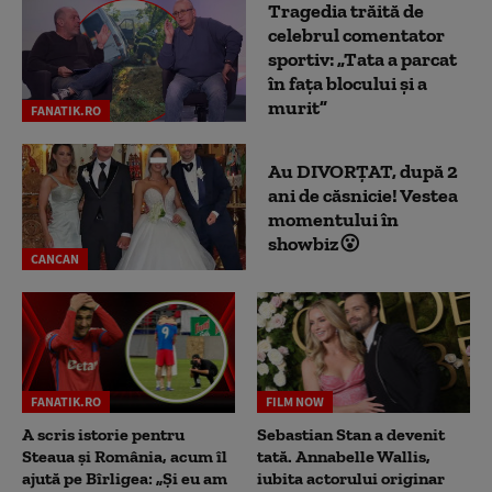
Tragedia trăită de
celebrul comentator
sportiv: „Tata a parcat
în fața blocului și a
murit”
FANATIK.RO
Au DIVORȚAT, după 2
ani de căsnicie! Vestea
momentului în
showbiz😮
CANCAN
FANATIK.RO
FILM NOW
A scris istorie pentru
Sebastian Stan a devenit
Steaua și România, acum îl
tată. Annabelle Wallis,
ajută pe Bîrligea: „Și eu am
iubita actorului originar