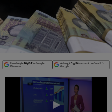
Urmărește
Digi24
în Google
Adaugă
Digi24
ca sursă preferată în
Discover
Google