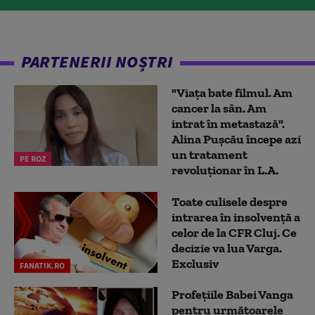
PARTENERII NOȘTRI
"Viața bate filmul. Am
cancer la sân. Am
intrat în metastază".
Alina Pușcău începe azi
un tratament
PE ROZ
revoluționar în L.A.
Toate culisele despre
intrarea în insolvență a
celor de la CFR Cluj. Ce
decizie va lua Varga.
Exclusiv
FANATIK.RO
Profețiile Babei Vanga
pentru următoarele