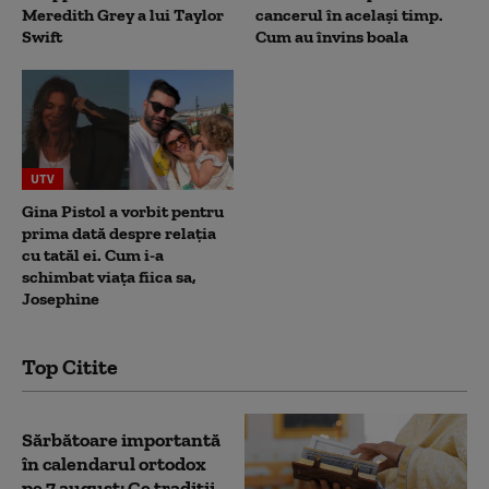
Meredith Grey a lui Taylor
cancerul în același timp.
Swift
Cum au învins boala
UTV
Gina Pistol a vorbit pentru
prima dată despre relația
cu tatăl ei. Cum i-a
schimbat viața fiica sa,
Josephine
Top Citite
Sărbătoare importantă
în calendarul ortodox
pe 7 august: Ce tradiții