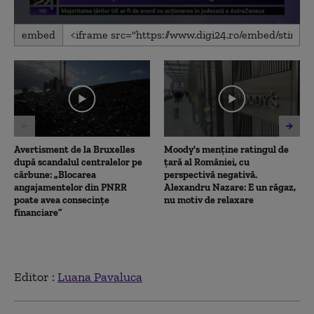
0
embed
seconds
of
3
minutes,
44
seconds
Avertisment de la Bruxelles
Moody's menține ratingul de
după scandalul centralelor pe
țară al României, cu
cărbune: „Blocarea
perspectivă negativă.
angajamentelor din PNRR
Alexandru Nazare: E un răgaz,
poate avea consecințe
nu motiv de relaxare
financiare”
Editor :
Luana Pavaluca