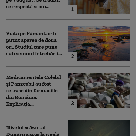
se respectă și cui...
1
Viața pe Pământ ar fi
putut apărea de două
ori. Studiul care pune
sub semnul întrebării...
2
Medicamentele Colebil
și Panzcebil au fost
retrase din farmaciile
din România.
3
Explicația...
Nivelul scăzut al
Dunării a scos la iveală