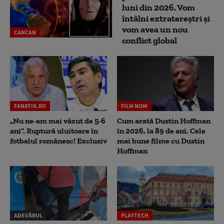
luni din 2026. Vom
întâlni extratereștri și
vom avea un nou
CANCAN
conflict global
FANATIK.RO
FILM NOW
„Nu ne-am mai văzut de 5-6
Cum arată Dustin Hoffman
ani”. Ruptură uluitoare în
în 2026, la 89 de ani. Cele
fotbalul românesc! Exclusiv
mai bune filme cu Dustin
Hoffman
ADEVĂRUL
PLAYTECH