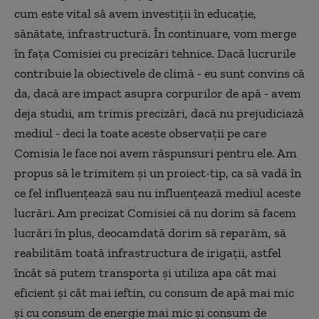
cum este vital să avem investiții în educație,
sănătate, infrastructură. În continuare, vom merge
în fața Comisiei cu precizări tehnice. Dacă lucrurile
contribuie la obiectivele de climă - eu sunt convins că
da, dacă are impact asupra corpurilor de apă - avem
deja studii, am trimis precizări, dacă nu prejudiciază
mediul - deci la toate aceste observații pe care
Comisia le face noi avem răspunsuri pentru ele. Am
propus să le trimitem și un proiect-tip, ca să vadă în
ce fel influențează sau nu influențează mediul aceste
lucrări. Am precizat Comisiei că nu dorim să facem
lucrări în plus, deocamdată dorim să reparăm, să
reabilităm toată infrastructura de irigații, astfel
încât să putem transporta și utiliza apa cât mai
eficient și cât mai ieftin, cu consum de apă mai mic
și cu consum de energie mai mic și consum de