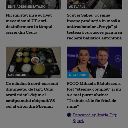
EDITIADEDIMINEATA.RO
ADEVARUL
Niciun stat nu a activat
Scut și Sabie: Ucraina
mecanismul UE anti-
începe producția în masă a
dezinformare în timpul
antirachetelor „Freyja” și
crizei din Ceuta
testează cu succes prima sa
rachetă balistică autohtonă
GANDUL.RO
DIGI SPORT
Ce mănâncă nord-coreenii
FOTO Mihaela Rădulescu a
dimineața, de fapt. Cum
fost ”ștearsă complet” și nu
arată micul-dejun al
s-a mai putut abține:
cetățeanului obișnuit VS
”Trebuie să le fie frică de
cel al elitei din Phenian
mine”
Descarcă aplicația Digi
Sport