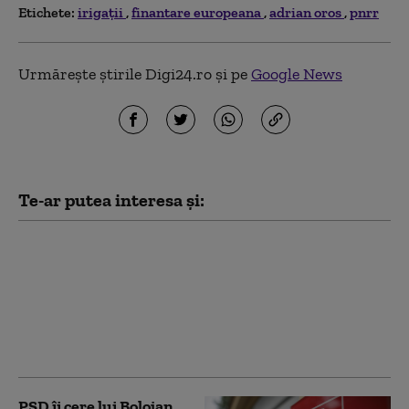
Etichete:
irigaţii
finantare europeana
adrian oros
pnrr
Urmărește știrile Digi24.ro și pe
Google News
Te-ar putea interesa și:
Buletinele electronice
vor putea fi eliberate
gratuit până la finalul
lunii august. Guvernul
va utiliza fondurile
rămase din PNRR
PSD îi cere lui Bolojan