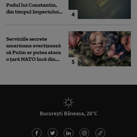
Podul lui Constantin,
din timpul Imperiului...
4
Serviciile secrete
americane avertizează
că Putin ar putea ataca
o țară NATO încă din...
5
București Băneasa, 28°C