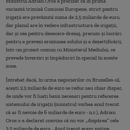
Ministrul Adrian Oros a precizat că în prima
variantă trimisă Comisiei Europene, strict pentru
irigații era prevăzută suma de 2,5 miliarde de euro,
dar planul are în vedere infrastructura de irigații,
dar și cea pentru desecare-drenaj, precum și lucrări
pentru a preveni eroziunea solului și a deșertificării,
într-un proiect comun cu Ministerul Mediului, ce
prevede înverziri și împăduriri în special în aceste
zone.
Întrebat dacă, în urma negocierilor cu Bruxelles-ul,
acești 2,5 miliarde de euro se reduc sau chiar dispar,
de unde vor fi luați banii necesari pentru refacerea
sistemului de irigații (ministrul vorbea anul trecut
că ar fi nevoie de 6 miliarde de euro - n.r.), Adrian
Oros s-a declarat convins că nu vor „dispărea” cele
2,5 miliarde de euro. „Anul trecut eram puține