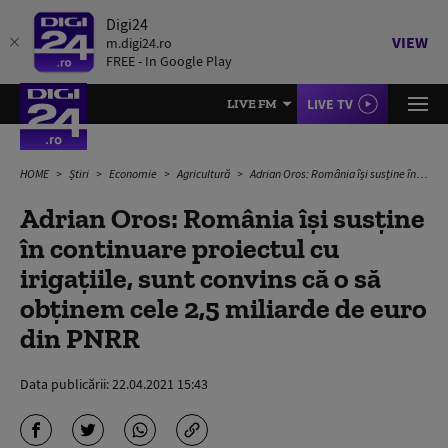
Digi24
VIEW
m.digi24.ro
FREE - In Google Play
LIVE TV
LIVE FM
HOME
Știri
Economie
Agricultură
Adrian Oros: România își susține în continuare proiectul cu irigațiile, sunt convins că o să obținem cele 2,5 miliarde de euro din PNRR
Adrian Oros: România își susține
în continuare proiectul cu
irigațiile, sunt convins că o să
obținem cele 2,5 miliarde de euro
din PNRR
Data publicării:
22.04.2021 15:43