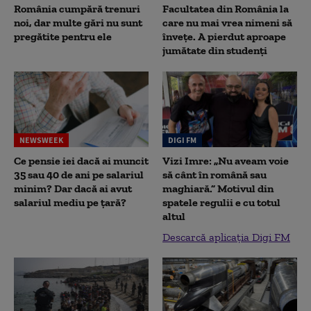
România cumpără trenuri
Facultatea din România la
noi, dar multe gări nu sunt
care nu mai vrea nimeni să
pregătite pentru ele
înveţe. A pierdut aproape
jumătate din studenţi
NEWSWEEK
DIGI FM
Ce pensie iei dacă ai muncit
Vizi Imre: „Nu aveam voie
35 sau 40 de ani pe salariul
să cânt în română sau
minim? Dar dacă ai avut
maghiară.” Motivul din
salariul mediu pe țară?
spatele regulii e cu totul
altul
Descarcă aplicația Digi FM