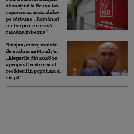
să susțină la Bruxelles
repornirea centralelor
pe cărbune: „României
nu i se poate cere să
rămână în beznă”
Bolojan, mesaj înainte
de evaluarea Moody's:
„Alegerile din 2028 se
apropie. Crește riscul
recăderii în populism și
risipă”
România pierde sume
colosale din cauza
lipsei de stocare a
energiei, comparativ
cu Bulgaria. „Miniștrii
n-au făcut un lucru