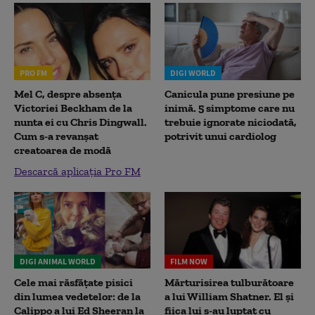
PRO FM
DIGI WORLD
Mel C, despre absența
Canicula pune presiune pe
Victoriei Beckham de la
inimă. 5 simptome care nu
nunta ei cu Chris Dingwall.
trebuie ignorate niciodată,
Cum s-a revanșat
potrivit unui cardiolog
creatoarea de modă
Descarcă aplicația Pro FM
DIGI ANIMAL WORLD
FILM NOW
Cele mai răsfățate pisici
Mărturisirea tulburătoare
din lumea vedetelor: de la
a lui William Shatner. El și
Calippo a lui Ed Sheeran la
fiica lui s-au luptat cu