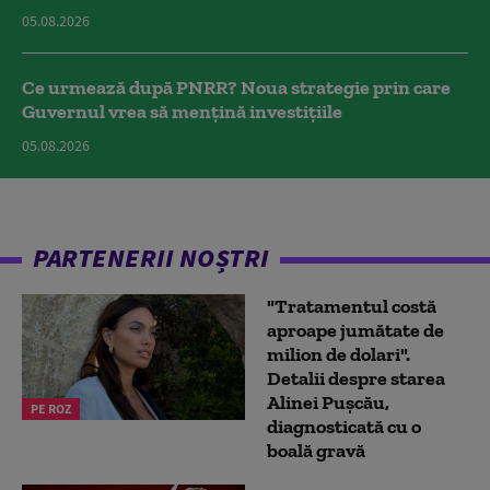
05.08.2026
Ce urmează după PNRR? Noua strategie prin care
Guvernul vrea să mențină investițiile
05.08.2026
PARTENERII NOȘTRI
"Tratamentul costă
aproape jumătate de
milion de dolari".
Detalii despre starea
Alinei Pușcău,
PE ROZ
diagnosticată cu o
boală gravă