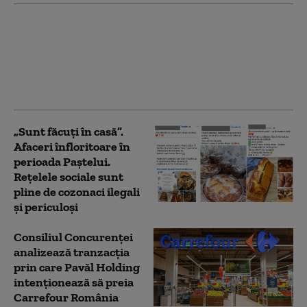
Arahide crude și
prăjite, retrase de la
vânzare dintr-un mare
lanț de magazine: care
e motivul
„Sunt făcuți în casă”.
Afaceri înfloritoare în
perioada Paștelui.
Rețelele sociale sunt
pline de cozonaci ilegali
și periculoși
Consiliul Concurenței
analizează tranzacția
prin care Pavăl Holding
intenționează să preia
Carrefour România