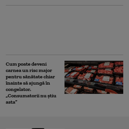
Carrefour anunţă
vânzarea filialei din
România către Pavăl
Holding: tranzacție de
peste 800 mil. de euro.
Poziția fraților Pavăl
Cum poate deveni
carnea un risc major
pentru sănătate chiar
înainte să ajungă în
congelator.
„Consumatorii nu știu
asta”