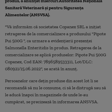
produs, a anunţat miercuri Autoritatea Naţională
Sanitară Veterinară şi pentru Siguranţa
Alimentelor (ANSVSA).
"Vă informăm că societatea Copanex SRL a iniţiat
retragerea de la comercializare a produsului "Pipote
Pui 500G ", ca urmare a evidenţierii prezenţei
Salmonella Enteritidis în produs. Retragerea de la
comercializare se aplică produselor: Pipote Pui 500G
Copanex, Cod EAN: 7896589533311, Lot/DLC:
080921/15.06.2022", se arată în anunţ.
Persoanelor care deţin produse din acest lot li se
recomandă să nu le consume, ci să le distrugă sau să
le aducă înapoi în magazinele de unde le-au
cumpărat, se precizează în informarea ANSVSA.