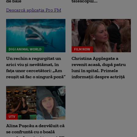
de baie
telescopul...
Descarcă aplicația Pro FM
DIGI ANIMAL WORLD
FILM NOW
Un rechin a regurgitat un
Christina Applegate a
arici viu și nevătămat, în
revenit acasă, după patru
fața unor cercetători: „Am
luni în spital. Primele
reușit să fac o singură poză”
informații despre actriță
UTV
Alina Pușcău a dezvăluit că
se confruntă cu o boală