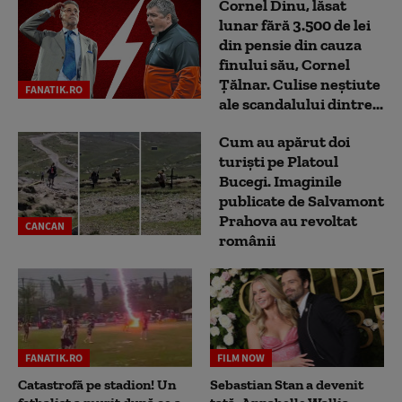
Cornel Dinu, lăsat
lunar fără 3.500 de lei
din pensie din cauza
finului său, Cornel
Țălnar. Culise neștiute
FANATIK.RO
ale scandalului dintre...
Cum au apărut doi
turiști pe Platoul
Bucegi. Imaginile
publicate de Salvamont
Prahova au revoltat
CANCAN
românii
FANATIK.RO
FILM NOW
Catastrofă pe stadion! Un
Sebastian Stan a devenit