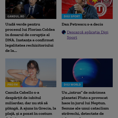
GANDUL.RO
DIGI SPORT
Undă verde pentru
Dan Petrescu s-a decis
procesul lui Florian Coldea
Descarcă aplicația Digi
în dosarul de corupție al
Sport
DNA. Instanța a confirmat
legalitatea rechizitoriului
de la...
PRO FM
DIGI WORLD
Camila Cabello s-a
Un „intrus” de mărimea
despărțit de iubitul
planetei Pluto a provocat
miliardar, dar nu stă să
haos în jurul lui Neptun.
plângă. A ajuns în Grecia, la
Semne ale unui cataclism
plajă, și a pozat în costum
străvechi, detectate de