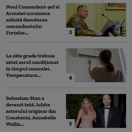
Noul Comandant-șef al
Armatei ucrainene
solicită demiterea
comandantului
3
Forțelor...
La câte grade trebuie
setat aerul condiționat
în timpul caniculei.
Temperatura...
4
Sebastian Stan a
devenit tată. Iubita
actorului originar din
Constanța, Annabelle
5
Wallis...