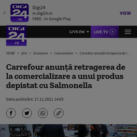
Digi24
VIEW
m.digi24.ro
FREE - In Google Play
LIVE TV
LIVE FM
HOME
Știri
Economie
Consumatori
Carrefour anunță retragerea de la comercializare a unui produs depistat cu Salmonella
Carrefour anunță retragerea de
la comercializare a unui produs
depistat cu Salmonella
Data publicării:
17.11.2021 14:05