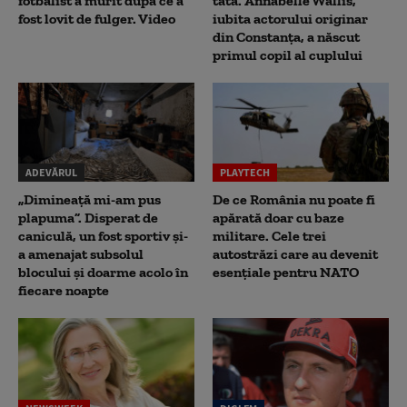
fotbalist a murit după ce a
tată. Annabelle Wallis,
fost lovit de fulger. Video
iubita actorului originar
din Constanța, a născut
primul copil al cuplului
ADEVĂRUL
PLAYTECH
„Dimineață mi-am pus
De ce România nu poate fi
plapuma”. Disperat de
apărată doar cu baze
caniculă, un fost sportiv și-
militare. Cele trei
a amenajat subsolul
autostrăzi care au devenit
blocului și doarme acolo în
esențiale pentru NATO
fiecare noapte