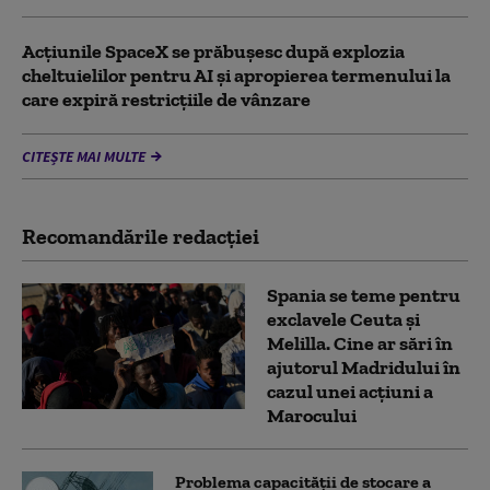
Acţiunile SpaceX se prăbuşesc după explozia
cheltuielilor pentru AI şi apropierea termenului la
care expiră restricţiile de vânzare
CITEȘTE MAI MULTE
Recomandările redacţiei
Spania se teme pentru
exclavele Ceuta și
Melilla. Cine ar sări în
ajutorul Madridului în
cazul unei acțiuni a
Marocului
Problema capacității de stocare a