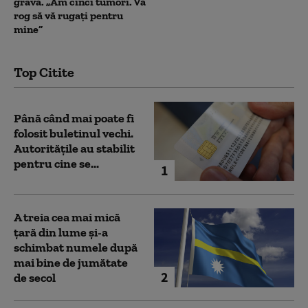
gravă. „Am cinci tumori. Vă
rog să vă rugați pentru
mine”
Top Citite
Până când mai poate fi
folosit buletinul vechi.
Autoritățile au stabilit
pentru cine se...
1
A treia cea mai mică
țară din lume și-a
schimbat numele după
mai bine de jumătate
2
de secol