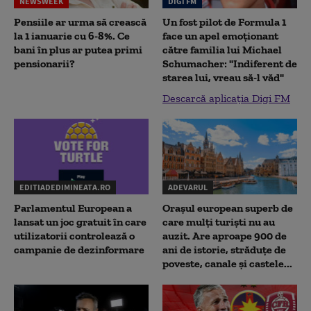
NEWSWEEK
DIGI FM
Pensiile ar urma să crească
Un fost pilot de Formula 1
la 1 ianuarie cu 6-8%. Ce
face un apel emoționant
bani în plus ar putea primi
către familia lui Michael
pensionarii?
Schumacher: "Indiferent de
starea lui, vreau să-l văd"
Descarcă aplicația Digi FM
EDITIADEDIMINEATA.RO
ADEVARUL
Parlamentul European a
Orașul european superb de
lansat un joc gratuit în care
care mulți turiști nu au
utilizatorii controlează o
auzit. Are aproape 900 de
campanie de dezinformare
ani de istorie, străduțe de
poveste, canale și castele...