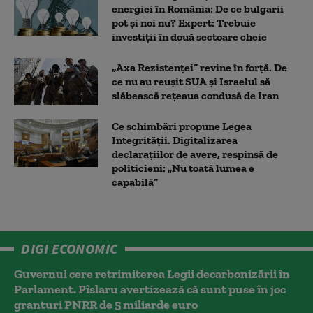
energiei în România: De ce bulgarii
pot și noi nu? Expert: Trebuie
investiții în două sectoare cheie
„Axa Rezistenței” revine în forță. De
ce nu au reușit SUA și Israelul să
slăbească rețeaua condusă de Iran
Ce schimbări propune Legea
Integrității. Digitalizarea
declarațiilor de avere, respinsă de
politicieni: „Nu toată lumea e
capabilă”
DIGI ECONOMIC
Guvernul cere retrimiterea Legii decarbonizării în
Parlament. Pîslaru avertizează că sunt puse în joc
granturi PNRR de 5 miliarde euro