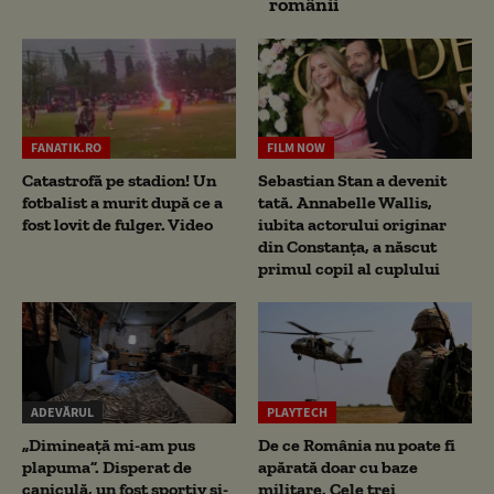
românii
FANATIK.RO
FILM NOW
Catastrofă pe stadion! Un
Sebastian Stan a devenit
fotbalist a murit după ce a
tată. Annabelle Wallis,
fost lovit de fulger. Video
iubita actorului originar
din Constanța, a născut
primul copil al cuplului
ADEVĂRUL
PLAYTECH
„Dimineață mi-am pus
De ce România nu poate fi
plapuma”. Disperat de
apărată doar cu baze
caniculă, un fost sportiv și-
militare. Cele trei