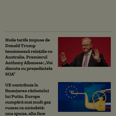
sfideze sancțiunile UE
și își extinde „flota
fantomă” pentru GNL:
„Tacticile sunt, în mare
măsură, aceleași”
Noile tarife impuse de
Donald Trump
tensionează relațiile cu
Australia. Premierul
Anthony Albanese: „Voi
discuta cu președintele
SUA”
UE contribuie la
finanțarea războiului
lui Putin. Europa
cumpără mai mult gaz
rusesc ca niciodată:
una spune, alta face