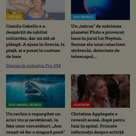
PRO FM
DIGI WORLD
Camila Cabello s-a
Un „intrus” de mărimea
despărțit de iubitul
planetei Pluto a provocat
miliardar, dar nu stă să
haos în jurul lui Neptun.
plângă. A ajuns în Grecia, la
Semne ale unui cataclism
plajă, și a pozat în costum
străvechi, detectate de
de baie
telescopul...
Descarcă aplicația Pro FM
DIGI ANIMAL WORLD
FILM NOW
Un rechin a regurgitat un
Christina Applegate a
arici viu și nevătămat, în
revenit acasă, după patru
fața unor cercetători: „Am
luni în spital. Primele
reușit să fac o singură poză”
informații despre actriță