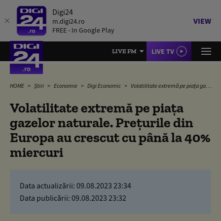
Digi24
VIEW
m.digi24.ro
FREE - In Google Play
LIVE TV
LIVE FM
HOME
Știri
Economie
Digi Economic
Volatilitate extremă pe piața gazelor naturale. Prețurile din Europa au crescut cu până la 40% miercuri
Volatilitate extremă pe piața
gazelor naturale. Prețurile din
Europa au crescut cu până la 40%
miercuri
Data actualizării:
09.08.2023 23:34
Data publicării:
09.08.2023 23:32