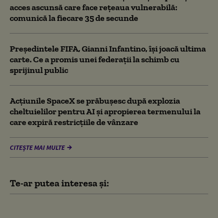
acces ascunsă care face rețeaua vulnerabilă:
comunică la fiecare 35 de secunde
Președintele FIFA, Gianni Infantino, îşi joacă ultima
carte. Ce a promis unei federații la schimb cu
sprijinul public
Acţiunile SpaceX se prăbuşesc după explozia
cheltuielilor pentru AI şi apropierea termenului la
care expiră restricţiile de vânzare
CITEȘTE MAI MULTE
Te-ar putea interesa și:
Rusia se pregătește să