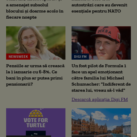
a amenajat subsolul
autostrăzi care au devenit
blocului și doarme acolo în
esențiale pentru NATO
fiecare noapte
NEWSWEEK
DIGI FM
Pensiile ar urma să crească
Un fost pilot de Formula 1
la 1 ianuarie cu 6-8%. Ce
face un apel emoționant
bani în plus ar putea primi
către familia lui Michael
pensionarii?
Schumacher: "Indiferent de
starea lui, vreau să-l văd"
Descarcă aplicația Digi FM