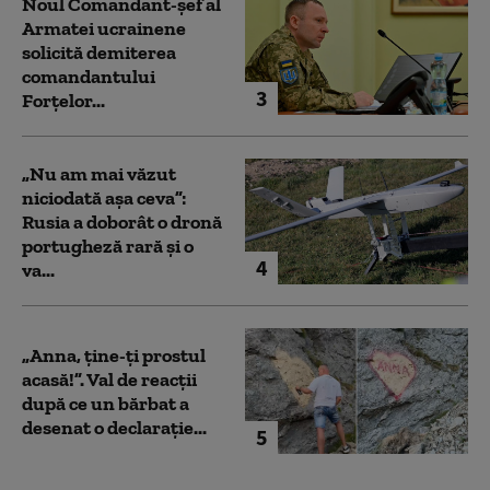
Noul Comandant-șef al
Armatei ucrainene
solicită demiterea
comandantului
3
Forțelor...
„Nu am mai văzut
niciodată așa ceva”:
Rusia a doborât o dronă
portugheză rară și o
4
va...
„Anna, ţine-ţi prostul
acasă!”. Val de reacții
după ce un bărbat a
desenat o declarație...
5