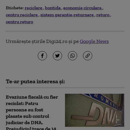
Etichete:
reciclare
bontida
economie circulara
centru reciclare
sistem garanție-returnare
returo
centru returo
Urmărește știrile Digi24.ro și pe
Google News
Te-ar putea interesa și:
Evaziune fiscală cu fier
reciclat: Patru
persoane au fost
plasate sub control
judiciar de DNA.
Prejudiciul trece de 14