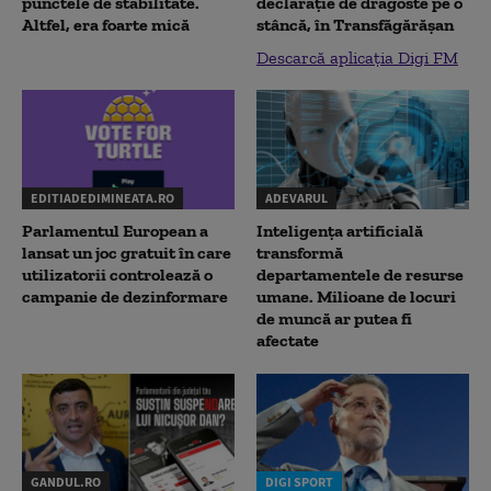
punctele de stabilitate.
declaraţie de dragoste pe o
Altfel, era foarte mică
stâncă, în Transfăgărăşan
Descarcă aplicația Digi FM
EDITIADEDIMINEATA.RO
ADEVARUL
Parlamentul European a
Inteligența artificială
lansat un joc gratuit în care
transformă
utilizatorii controlează o
departamentele de resurse
campanie de dezinformare
umane. Milioane de locuri
de muncă ar putea fi
afectate
GANDUL.RO
DIGI SPORT