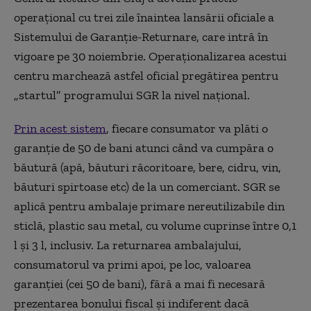
operațional cu trei zile înaintea lansării oficiale a
Sistemului de Garanție-Returnare, care intră în
vigoare pe 30 noiembrie. Operaționalizarea acestui
centru marchează astfel oficial pregătirea pentru
„startul” programului SGR la nivel național.
Prin acest sistem
, fiecare consumator va plăti o
garanție de 50 de bani atunci când va cumpăra o
băutură (apă, băuturi răcoritoare, bere, cidru, vin,
băuturi spirtoase etc) de la un comerciant. SGR se
aplică pentru ambalaje primare nereutilizabile din
sticlă, plastic sau metal, cu volume cuprinse între 0,1
l şi 3 l, inclusiv. La returnarea ambalajului,
consumatorul va primi apoi, pe loc, valoarea
garanției (cei 50 de bani), fără a mai fi necesară
prezentarea bonului fiscal și indiferent dacă