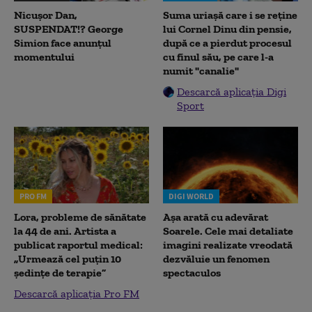
Nicușor Dan,
Suma uriașă care i se reține
SUSPENDAT!? George
lui Cornel Dinu din pensie,
Simion face anunțul
după ce a pierdut procesul
momentului
cu finul său, pe care l-a
numit "canalie"
Descarcă aplicația Digi
Sport
PRO FM
DIGI WORLD
Lora, probleme de sănătate
Așa arată cu adevărat
la 44 de ani. Artista a
Soarele. Cele mai detaliate
publicat raportul medical:
imagini realizate vreodată
„Urmează cel puțin 10
dezvăluie un fenomen
ședințe de terapie”
spectaculos
Descarcă aplicația Pro FM