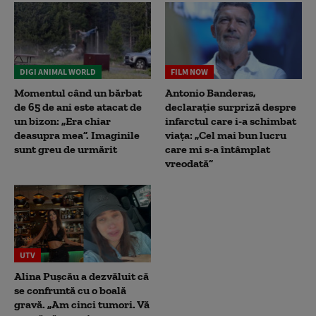
DIGI ANIMAL WORLD
FILM NOW
Momentul când un bărbat
Antonio Banderas,
de 65 de ani este atacat de
declarație surpriză despre
un bizon: „Era chiar
infarctul care i-a schimbat
deasupra mea”. Imaginile
viața: „Cel mai bun lucru
sunt greu de urmărit
care mi s-a întâmplat
vreodată”
UTV
Alina Pușcău a dezvăluit că
se confruntă cu o boală
gravă. „Am cinci tumori. Vă