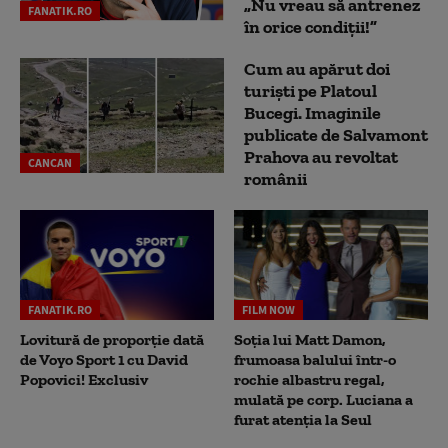
„Nu vreau să antrenez
FANATIK.RO
în orice condiții!”
Cum au apărut doi
turiști pe Platoul
Bucegi. Imaginile
publicate de Salvamont
Prahova au revoltat
CANCAN
românii
FANATIK.RO
FILM NOW
Lovitură de proporție dată
Soția lui Matt Damon,
de Voyo Sport 1 cu David
frumoasa balului într-o
Popovici! Exclusiv
rochie albastru regal,
mulată pe corp. Luciana a
furat atenția la Seul