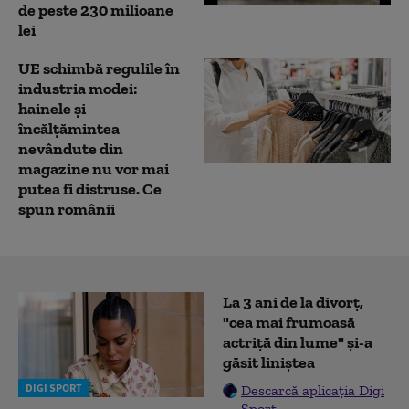
de peste 230 milioane
lei
UE schimbă regulile în
industria modei:
hainele și
încălțămintea
nevândute din
magazine nu vor mai
putea fi distruse. Ce
spun românii
La 3 ani de la divorț,
"cea mai frumoasă
actriță din lume" și-a
găsit liniștea
DIGI SPORT
Descarcă aplicația Digi
Sport