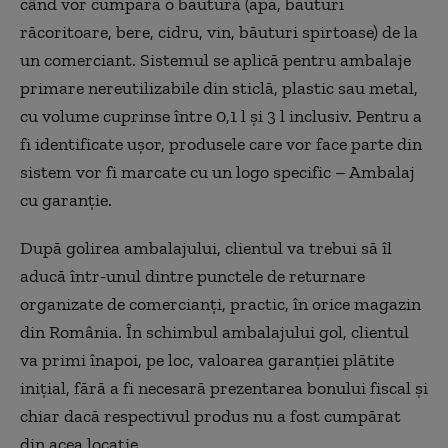
când vor cumpăra o băutură (apă, băuturi
răcoritoare, bere, cidru, vin, băuturi spirtoase) de la
un comerciant. Sistemul se aplică pentru ambalaje
primare nereutilizabile din sticlă, plastic sau metal,
cu volume cuprinse între 0,1 l şi 3 l inclusiv. Pentru a
fi identificate ușor, produsele care vor face parte din
sistem vor fi marcate cu un logo specific – Ambalaj
cu garanție.
După golirea ambalajului, clientul va trebui să îl
aducă într-unul dintre punctele de returnare
organizate de comercianți, practic, în orice magazin
din România. În schimbul ambalajului gol, clientul
va primi înapoi, pe loc, valoarea garanției plătite
inițial, fără a fi necesară prezentarea bonului fiscal și
chiar dacă respectivul produs nu a fost cumpărat
din acea locație.