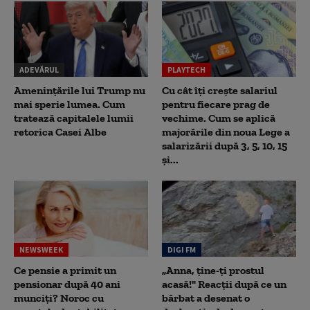
ADEVĂRUL
PLAYTECH
Amenințările lui Trump nu
Cu cât îți crește salariul
mai sperie lumea. Cum
pentru fiecare prag de
tratează capitalele lumii
vechime. Cum se aplică
retorica Casei Albe
majorările din noua Lege a
salarizării după 3, 5, 10, 15
și...
NEWSWEEK
DIGI FM
Ce pensie a primit un
„Anna, ţine-ţi prostul
pensionar după 40 ani
acasă!" Reacţii după ce un
munciți? Noroc cu
bărbat a desenat o