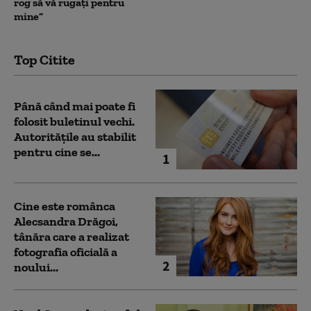
rog să vă rugați pentru
mine”
Top Citite
Până când mai poate fi
folosit buletinul vechi.
Autoritățile au stabilit
pentru cine se...
1
Cine este românca
Alecsandra Drăgoi,
tânăra care a realizat
fotografia oficială a
2
noului...