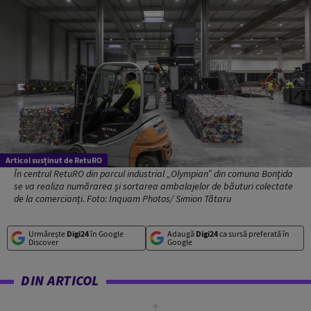
Articol susținut de RetuRO
În centrul RetuRO din parcul industrial „Olympian” din comuna Bonțida
se va realiza numărarea și sortarea ambalajelor de băuturi colectate
de la comercianți. Foto: Inquam Photos/ Simion Tătaru
Urmărește
Digi24
în Google
Adaugă
Digi24
ca sursă preferată în
Discover
Google
DIN ARTICOL