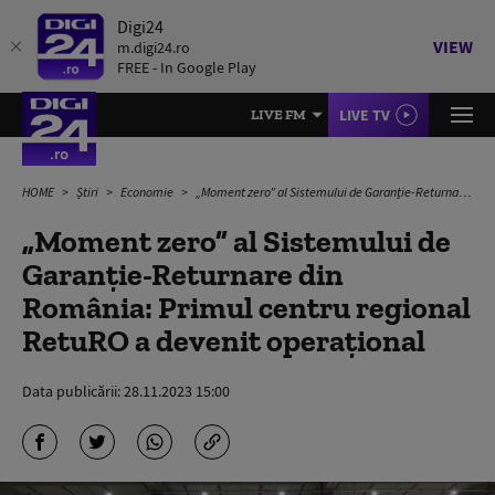
Digi24
VIEW
m.digi24.ro
FREE - In Google Play
LIVE TV
LIVE FM
HOME
Știri
Economie
„Moment zero” al Sistemului de Garanție-Returnare din România: Primul centru regional RetuRO a devenit operațional
„Moment zero” al Sistemului de
Garanție-Returnare din
România: Primul centru regional
RetuRO a devenit operațional
Data publicării:
28.11.2023 15:00