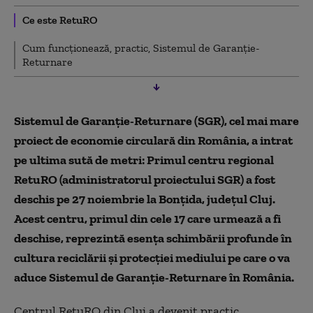
Ce este RetuRO
Cum funcționează, practic, Sistemul de Garanție-
Returnare
Sistemul de Garanție-Returnare (SGR), cel mai mare
proiect de economie circulară din România, a intrat
pe ultima sută de metri: Primul centru regional
RetuRO (administratorul proiectului SGR) a fost
deschis pe 27 noiembrie la Bonțida, județul Cluj.
Acest centru, primul din cele 17 care urmează a fi
deschise, reprezintă esența schimbării profunde în
cultura reciclării și protecției mediului pe care o va
aduce Sistemul de Garanție-Returnare în România.
Centrul RetuRO din Cluj a devenit practic