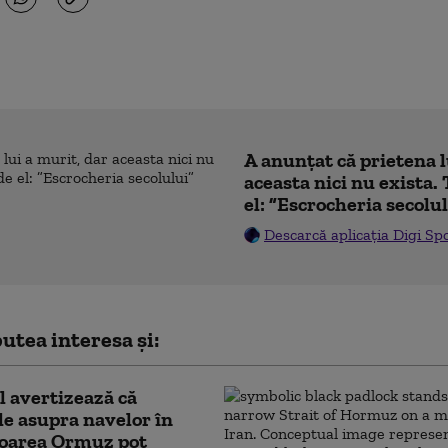
A anunțat că prietena l
aceasta nici nu exista. 
el: ”Escrocheria secolu
Descarcă aplicația Digi Sp
utea interesa și:
 avertizează că
le asupra navelor în
oarea Ormuz pot