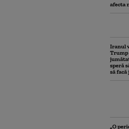
afecta 
Iranul 
debloc
Iranul 
Trump p
jumăta
speră s
să facă 
Marja d
Trump î
în ce m
prins î
„O peri