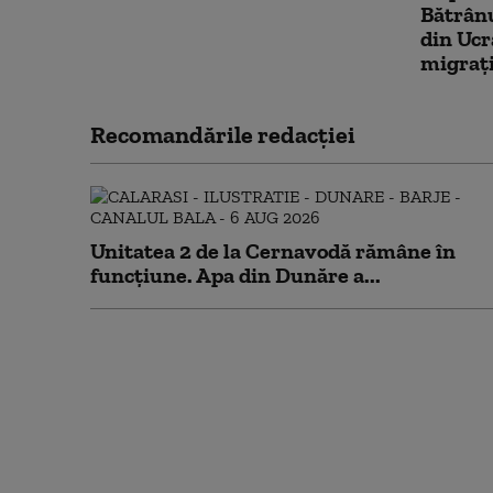
Bătrânu
din Ucra
migraț
Recomandările redacţiei
Unitatea 2 de la Cernavodă rămâne în
funcțiune. Apa din Dunăre a...