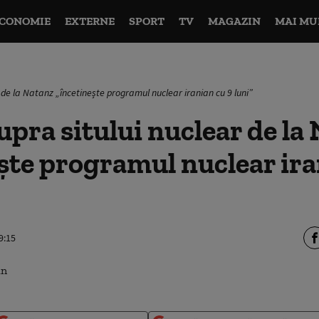
CONOMIE
EXTERNE
SPORT
TV
MAGAZIN
MAI MU
 de la Natanz „încetinește programul nuclear iranian cu 9 luni”
upra sitului nuclear de la
ște programul nuclear ira
9:15