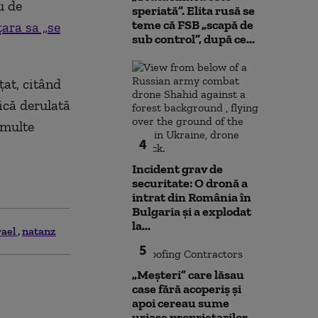
u de
speriată”. Elita rusă se
teme că FSB „scapă de
țara sa „se
sub control”, după ce...
țat, citând
tică derulată
 multe
4
Incident grav de
securitate: O dronă a
intrat din România în
Bulgaria şi a explodat
la...
rael
natanz
5
„Meșteri” care lăsau
case fără acoperiș și
apoi cereau sume
uriașe proprietarilor