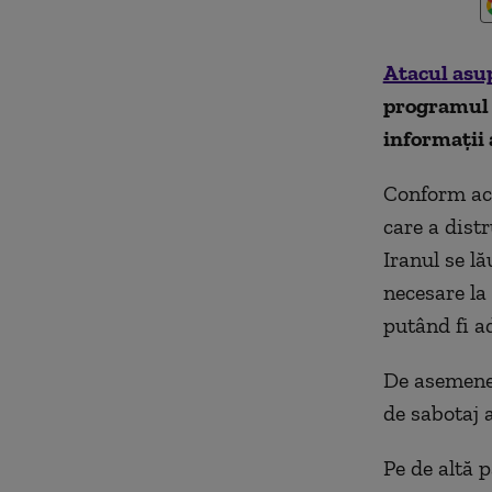
Atacul asup
programul 
informații
Conform ace
care a dist
Iranul se l
necesare la 
putând fi a
De asemenea
de sabotaj a
Pe de altă p