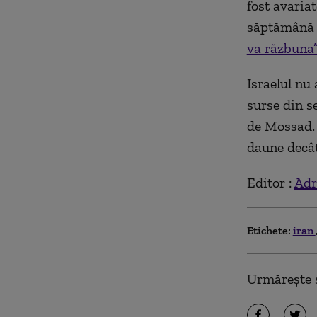
fost avaria
săptămână 
va răzbuna”
Israelul nu
surse din se
de Mossad. 
daune decât 
Editor :
Adr
Etichete:
iran
Urmărește ș