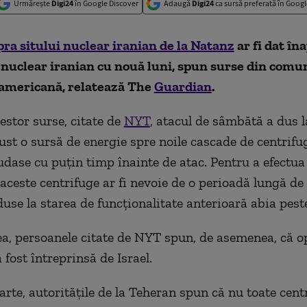
Urmărește
Digi24
în Google Discover
Adaugă
Digi24
ca sursă preferată în Googl
ra sitului nuclear iranian de la Natanz
ar fi dat
îna
nuclear iranian cu nouă luni, spun surse din comu
 americană, relatează The
Guardian
.
stor surse, citate de
NYT
, atacul de sâmbătă a dus l
rust o sursă de energie spre noile cascade de centrifu
ăudase cu puțin timp înainte de atac. Pentru a efectua 
aceste centrifuge ar fi nevoie de o perioadă lungă de 
duse la starea de funcționalitate anterioară abia pest
, persoanele citate de NYT spun, de asemenea, că o
 fost întreprinsă de Israel.
arte, autoritățile de la Teheran spun că nu toate cent