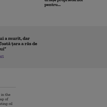
pentru...
ui a murit, dar
Toată țara a râs de
lui”
ort