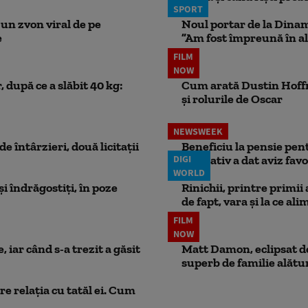
SPORT
un zvon viral de pe
Noul portar de la Dinam
e
”Am fost împreună în al
FILM
NOW
 după ce a slăbit 40 kg:
Cum arată Dustin Hoffma
și rolurile de Oscar
NEWSWEEK
e întârzieri, două licitații
Beneficiu la pensie pent
DIGI
legislativ a dat aviz fav
WORLD
i îndrăgostiți, în poze
Rinichii, printre primii
de fapt, vara și la ce ali
FILM
NOW
 iar când s-a trezit a găsit
Matt Damon, eclipsat de
superb de familie alătur
e relația cu tatăl ei. Cum