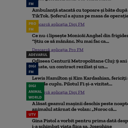
FM
Ambulanță atacată cu topoare și bâte după 
TikTok. Șoferul a ajuns pe masa de operați
PRO
Descarcă aplicația Digi FM
FM
Ce nu-i lipsește Monicăi Anghel din frigider,
“Știu ce să mănânc. Nu mai fac ca...
Descarcă aplicația Pro FM
ADEVARUL
Odiseea Centurii Metropolitane Cluj: 9 ani d
DIGI
eșuate, un contract reziliat și un...
FM
Lewis Hamilton și Kim Kardashian, fericiți ș
rare de cuplu. Pilotul F1 și-a vizitat...
DIGI
ANIMAL
Descarcă aplicația Digi FM
WORLD
A lăsat geamul mașinii deschis peste noapte,
animalul atârnat de volan: „Noroc că...
UTV
Gina Pistol a vorbit pentru prima dată despr
i-a schimbat viața fiica sa, Josephine