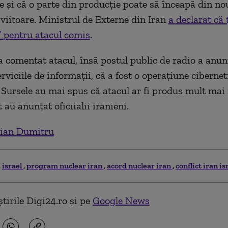
te și că o parte din producție poate să înceapă din no
viitoare.
Ministrul de Externe din Iran
a declarat că 
 pentru atacul comis
.
 a comentat atacul, însă postul public de radio a anun
rviciile de informații, că a fost o operațiune ciberne
Sursele au mai spus că atacul ar fi produs mult mai
au anunțat oficiialii iranieni.
ian Dumitru
israel
program nuclear iran
acord nuclear iran
conflict iran is
tirile Digi24.ro și pe
Google News