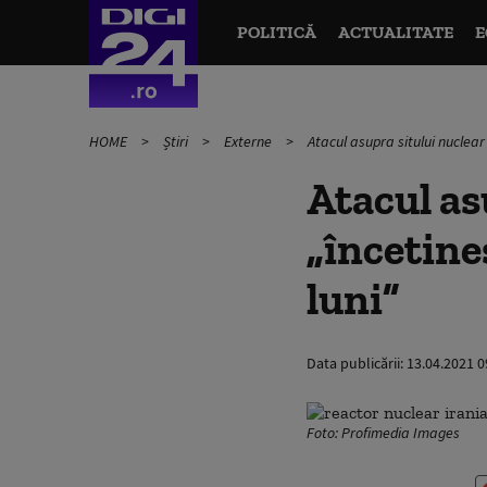
POLITICĂ
ACTUALITATE
E
HOME
Știri
Externe
Atacul asupra sitului nuclear
Atacul as
„încetine
luni”
Data publicării:
13.04.2021 0
Foto: Profimedia Images