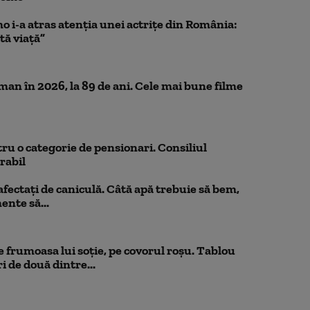
o i-a atras atenția unei actrițe din România:
tă viață”
n în 2026, la 89 de ani. Cele mai bune filme
ru o categorie de pensionari. Consiliul
orabil
 afectați de caniculă. Câtă apă trebuie să bem,
mente să...
 frumoasa lui soție, pe covorul roșu. Tablou
i de două dintre...