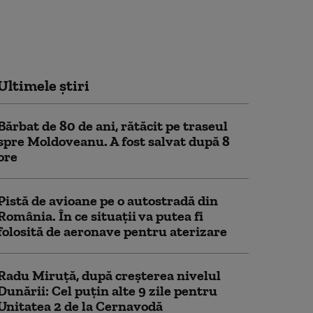
Ultimele știri
Bărbat de 80 de ani, rătăcit pe traseul
spre Moldoveanu. A fost salvat după 8
ore
Pistă de avioane pe o autostradă din
România. În ce situații va putea fi
folosită de aeronave pentru aterizare
Radu Miruță, după creșterea nivelul
Dunării: Cel puțin alte 9 zile pentru
Unitatea 2 de la Cernavodă