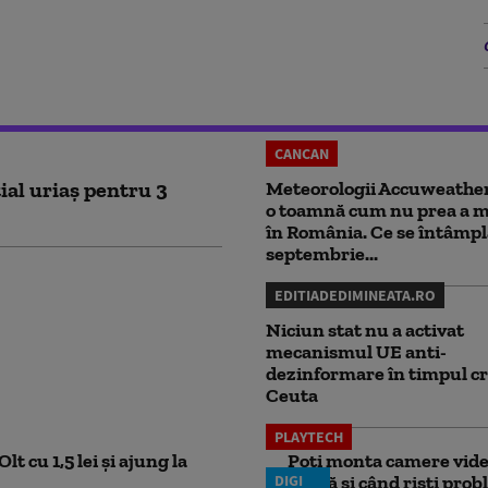
CANCAN
ial uriaș pentru 3
Meteorologii Accuweathe
o toamnă cum nu prea a ma
în România. Ce se întâmpl
septembrie...
EDITIADEDIMINEATA.RO
Niciun stat nu a activat
mecanismul UE anti-
dezinformare în timpul cr
Ceuta
PLAYTECH
lt cu 1,5 lei și ajung la
Poți monta camere video
DIGI
probă și când riști pro