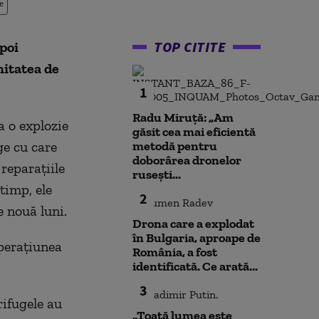
e
TOP CITITE
poi
nitatea de
1
Radu Miruță: „Am
a o explozie
găsit cea mai eficientă
ge cu care
metodă pentru
doborârea dronelor
reparațiile
rusești...
timp, ele
2
e nouă luni.
Drona care a explodat
în Bulgaria, aproape de
perațiunea
România, a fost
identificată. Ce arată...
3
rifugele au
„Toată lumea este