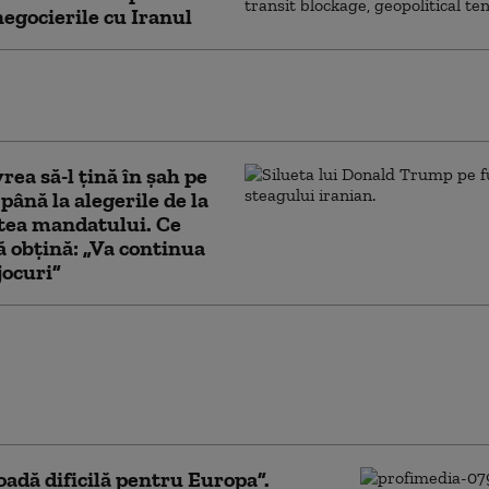
negocierile cu Iranul
pune o condiție Statelor Unite pentru
area Strâmtorii Ormuz
vrea să-l țină în șah pe
ână la alegerile de la
tea mandatului. Ce
ă obțină: „Va continua
jocuri”
e manevră a lui Donald
n privința Iranului, din ce
ai limitată: liderul SUA este
ntre opțiuni neatractive
oadă dificilă pentru Europa”.