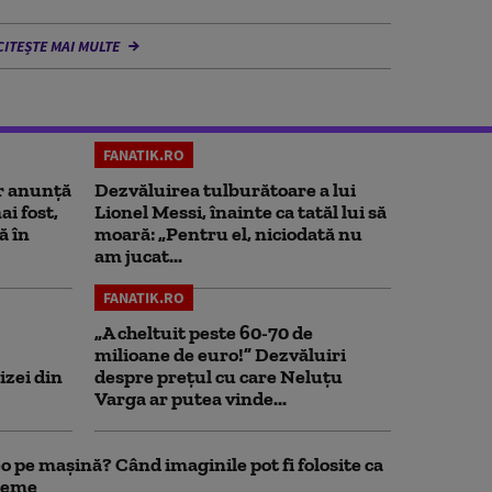
CITEȘTE MAI MULTE
FANATIK.RO
r anunță
Dezvăluirea tulburătoare a lui
i fost,
Lionel Messi, înainte ca tatăl lui să
ă în
moară: „Pentru el, niciodată nu
am jucat...
FANATIK.RO
„A cheltuit peste 60-70 de
milioane de euro!” Dezvăluiri
izei din
despre prețul cu care Neluțu
Varga ar putea vinde...
 pe mașină? Când imaginile pot fi folosite ca
bleme