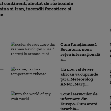
l continent, afectat de războaiele
ina și Iran, incendii forestiere și
ie
Cum funcționează
Sovintern, noua
rețea internațională
a...
Un nou val de aer
african va cuprinde
țara. Meteorolog
ANM: „Marți...
Topul serviciilor de
informații din
Europa. Cum arată
ierarhia...