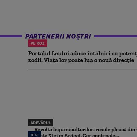
PARTENERII NOȘTRI
PE ROZ
Portalul Leului aduce întâlniri cu potenț
zodii. Viața lor poate lua o nouă direcție
ADEVĂRUL
Revolta legumicultorilor: roșiile pleacă din O
DIGI
peste 5 lei în Ardeal. Cer controale...