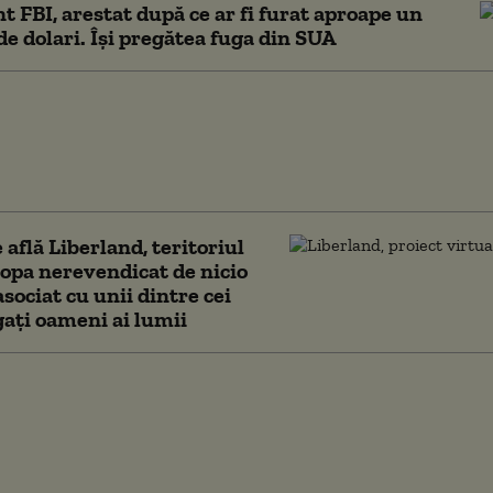
t FBI, arestat după ce ar fi furat aproape un
de dolari. Își pregătea fuga din SUA
e cu criptomonede și
eriile romantice au
 pierderi uriașe în
cific, avertizează ONU
 află Liberland, teritoriul
opa nerevendicat de nicio
asociat cu unii dintre cei
ați oameni ai lumii
herie cu ATM-uri
 și falși reprezentanți
i tineri, reținuți după
nșelat o femeie cu
 287.000 de lei