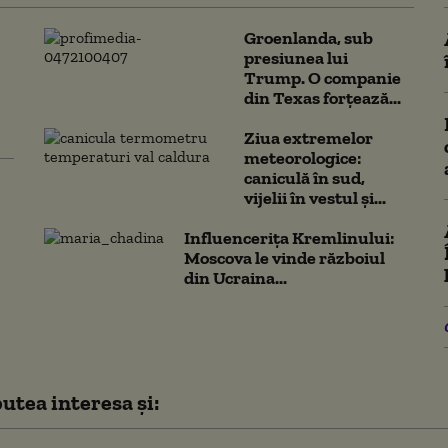
Groenlanda, sub
presiunea lui
Trump. O companie
din Texas forțează...
Ziua extremelor
meteorologice:
caniculă în sud,
vijelii în vestul și...
Influencerița Kremlinului:
Moscova le vinde războiul
din Ucraina...
utea interesa și: