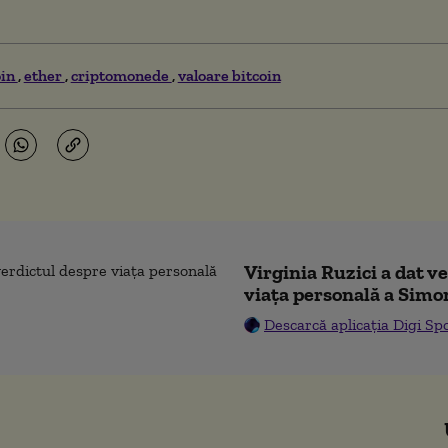
oin
ether
criptomonede
valoare bitcoin
Virginia Ruzici a dat v
viața personală a Simo
Descarcă aplicația Digi Sp