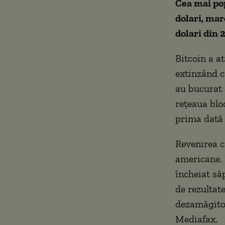
Cea mai pop
dolari, mar
dolari din 
Bitcoin a a
extinzând c
au bucurat 
reţeaua blo
prima dată 
Revenirea c
americane. 
încheiat să
de rezultate
dezamăgitoa
Mediafax.