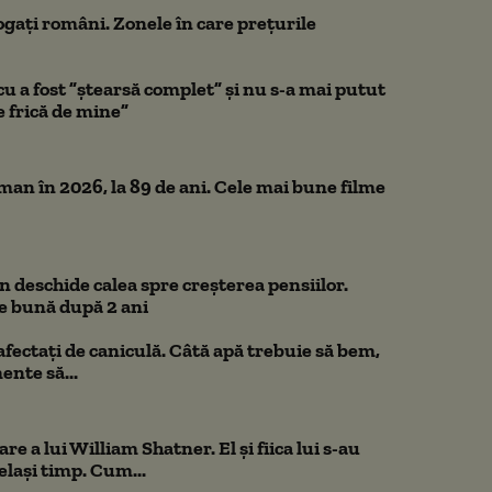
ogați români. Zonele în care prețurile
a fost ”ștearsă complet” și nu s-a mai putut
e frică de mine”
n în 2026, la 89 de ani. Cele mai bune filme
 deschide calea spre creșterea pensiilor.
e bună după 2 ani
 afectați de caniculă. Câtă apă trebuie să bem,
mente să...
e a lui William Shatner. El și fiica lui s-au
elași timp. Cum...