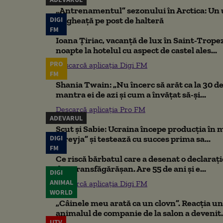
„Antrenamentul” sezonului în Arctica: Un u
DIGI
de gheață pe post de halteră
FM
Ioana Țiriac, vacanță de lux în Saint-Tropez
noapte la hotelul cu aspect de castel ales...
PRO
Descarcă aplicația Digi FM
FM
Shania Twain: „Nu încerc să arăt ca la 30 de
mantra ei de azi și cum a învățat să-și...
Descarcă aplicația Pro FM
ADEVARUL
Scut și Sabie: Ucraina începe producția în 
DIGI
„Freyja” și testează cu succes prima sa...
FM
Ce riscă bărbatul care a desenat o declaraț
din Transfăgărășan. Are 55 de ani și e...
DIGI
ANIMAL
Descarcă aplicația Digi FM
WORLD
„Câinele meu arată ca un clovn”. Reacția un
animalul de companie de la salon a devenit.
UTV