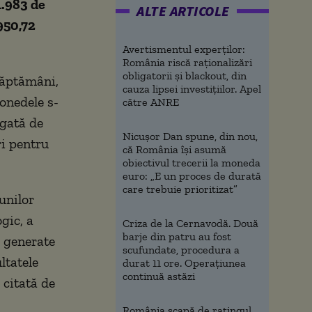
1.983 de
ALTE ARTICOLE
950,72
Avertismentul experților:
România riscă raționalizări
obligatorii și blackout, din
săptămâni,
cauza lipsei investițiilor. Apel
onedele s-
către ANRE
egată de
Nicușor Dan spune, din nou,
ri pentru
că România își asumă
obiectivul trecerii la moneda
euro: „E un proces de durată
care trebuie prioritizat”
unilor
gic, a
Criza de la Cernavodă. Două
barje din patru au fost
e generate
scufundate, procedura a
ltatele
durat 11 ore. Operațiunea
continuă astăzi
 citată de
România scapă de ratingul