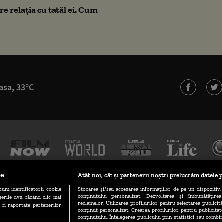
e relația cu tatăl ei. Cum
asa, 33°C
le
Atât noi, cât și partenerii noștri prelucrăm datele p
cum identificatorii cookie
Stocarea și/sau accesarea informațiilor de pe un dispozitiv. 
conținutului personalizat. Dezvoltarea și îmbunătățire
erile dvs. făcând clic mai
TERMENI ȘI CONDIȚII
POLITICA DE CONFIDENȚIALITATE
reclamelor. Utilizarea profilurilor pentru selectarea publicită
 fi raportate partenerilor
conținut personalizat. Crearea profilurilor pentru publicita
conținutului. Înțelegerea publicului prin statistici sau combin