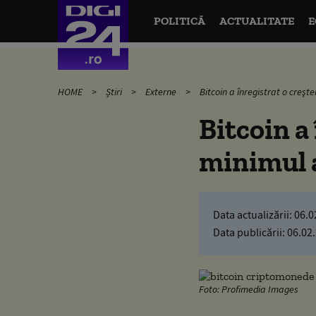
POLITICĂ
ACTUALITATE
E
HOME
Știri
Externe
Bitcoin a înregistrat o creşt
Bitcoin a
minimul 
Data actualizării:
06.0
Data publicării:
06.02
Foto: Profimedia Images