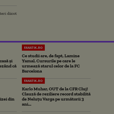
FANATIK.RO
Ce studii are, de fapt, Lamine
casă și
Yamal. Cursurile pe care le
rezând că
urmează starul celor de la FC
Barcelona
FANATIK.RO
Karlo Muhar, OUT de la CFR Cluj!
Clauză de reziliere record stabilită
izei din
de Neluțu Varga pe următorii 3
ani...