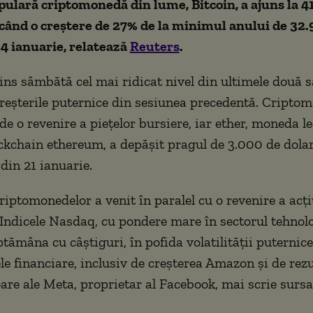
ulară criptomonedă din lume, Bitcoin, a ajuns la 4
când o creştere de 27% de la minimul anului de 32.
24 ianuarie, relatează
Reuters
.
tins sâmbătă cel mai ridicat nivel din ultimele două 
reşterile puternice din sesiunea precedentă. Criptom
de o revenire a pieţelor bursiere, iar ether, moneda l
ckchain ethereum, a depăşit pragul de 3.000 de dola
din 21 ianuarie.
riptomonedelor a venit în paralel cu o revenire a acţi
Indicele Nasdaq, cu pondere mare în sectorul tehnolo
ptămâna cu câştiguri, în pofida volatilităţii puternic
le financiare, inclusiv de creşterea Amazon şi de rezu
re ale Meta, proprietar al Facebook, mai scrie sursa