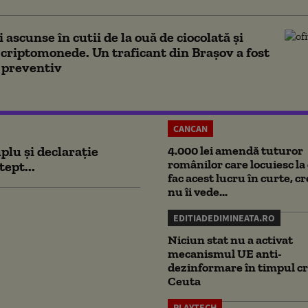
 ascunse în cutii de la ouă de ciocolată și
n criptomonede. Un traficant din Brașov a fost
 preventiv
CANCAN
plu și declarație
4.000 lei amendă tuturor
românilor care locuiesc la 
tept...
fac acest lucru în curte, c
nu îi vede...
EDITIADEDIMINEATA.RO
Niciun stat nu a activat
mecanismul UE anti-
dezinformare în timpul cr
Ceuta
PLAYTECH