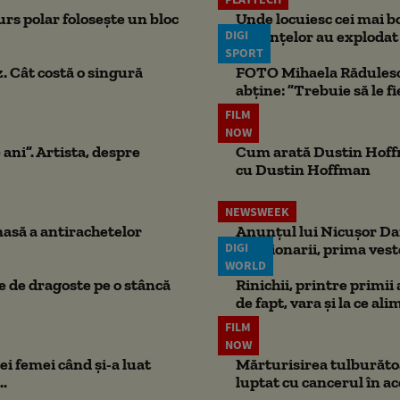
rs polar folosește un bloc
Unde locuiesc cei mai b
DIGI
locuințelor au explodat
SPORT
. Cât costă o singură
FOTO Mihaela Rădulescu 
abține: ”Trebuie să le fi
FILM
NOW
 ani”. Artista, despre
Cum arată Dustin Hoffma
cu Dustin Hoffman
NEWSWEEK
masă a antirachetelor
Anunțul lui Nicușor Dan
DIGI
Pensionarii, prima vest
WORLD
ie de dragoste pe o stâncă
Rinichii, printre primii
de fapt, vara și la ce ali
FILM
NOW
ei femei când și-a luat
Mărturisirea tulburătoar
..
luptat cu cancerul în ac