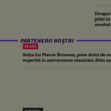
Droguri
plăți î
arestat
PARTENERII NOȘTRI
PE ROZ
Soția lui Pierce Brosnan, poze dulci de cu
superbă la aniversarea căsniciei: Abia aș
ADEVĂRUL