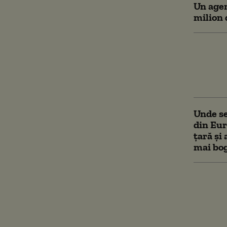
Un agen
milion 
Fraudel
escroch
generat
Asia-Pa
Unde se
din Eur
țară și 
mai bog
Escroc
Bitcoin
ASF. Do
ce au î
aproape