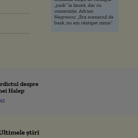
„junk” la limită, dar cu
consecinţe. Adrian
Negrescu: „Era scenariul de
bază, nu am câștigat nimic”
erdictul despre
nei Halep
ort
Ultimele știri