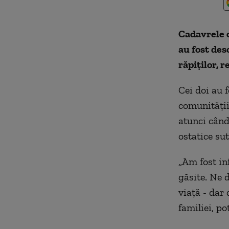
Cadavrele o
au fost des
răpiților, 
Cei doi au 
comunității
atunci când
ostatice su
„Am fost in
găsite. Ne d
viață - dar
familiei, po