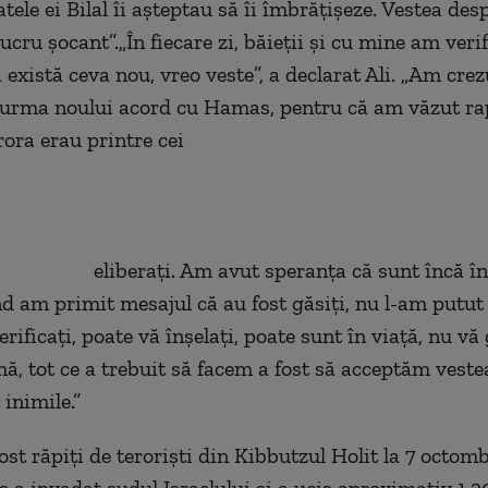
atele ei Bilal îi așteptau să îi îmbrățișeze. Vestea de
lucru șocant”.„În fiecare zi, băieții și cu mine am veri
xistă ceva nou, vreo veste”, a declarat Ali. „Am crezu
n urma noului acord cu Hamas, pentru că am văzut ra
orm cărora erau printr
i. Am avut speranța că sunt încă în vi
nd am primit mesajul că au fost găsiți, nu l-am putut 
rificați, poate vă înșelați, poate sunt în viață, nu vă g
mă, tot ce a trebuit să facem a fost să acceptăm veste
 inimile.”
ost răpiți de teroriști din Kibbutzul Holit la 7 octom