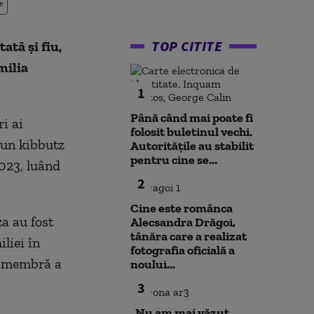
e
TOP CITITE
ată și fiu,
milia
1
Până când mai poate fi
i ai
folosit buletinul vechi.
-un kibbutz
Autoritățile au stabilit
pentru cine se...
2023, luând
2
Cine este românca
za au fost
Alecsandra Drăgoi,
tânăra care a realizat
liei în
fotografia oficială a
i, membră a
noului...
3
„Nu am mai văzut