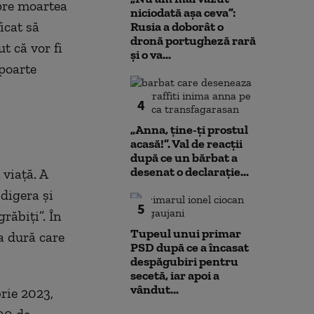
spre moartea
niciodată așa ceva”:
ficat să
Rusia a doborât o
dronă portugheză rară
t că vor fi
și o va...
poarte
e cei
4
„Anna, ţine-ţi prostul
acasă!”. Val de reacții
după ce un bărbat a
desenat o declarație...
ață. A
digera și
5
răbiți”. În
Tupeul unui primar
a dură care
PSD după ce a încasat
despăgubiri pentru
secetă, iar apoi a
vândut...
brie 2023,