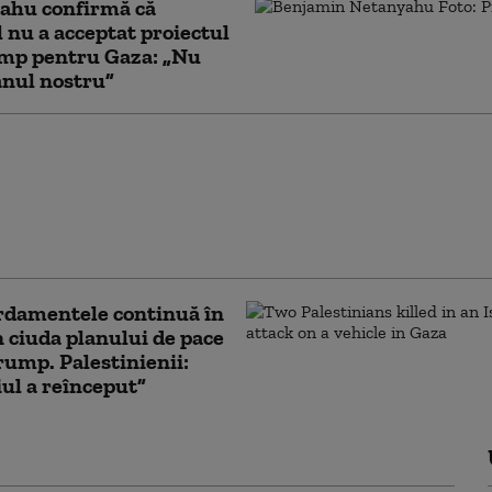
ahu confirmă că
l nu a acceptat proiectul
ump pentru Gaza: „Nu
anul nostru”
 important lăcaş de
sulman din Ierusalim,
at să fie preluat de
 Iordania se teme de „un
 religios”
damentele continuă în
n ciuda planului de pace
Trump. Palestinienii:
ul a reînceput”