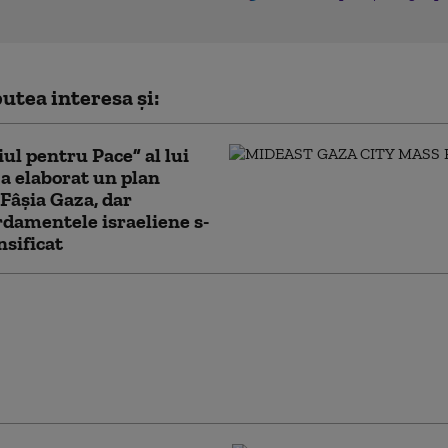
utea interesa și:
iul pentru Pace” al lui
 elaborat un plan
Fâșia Gaza, dar
damentele israeliene s-
nsificat
l reia
damentele în sudul
ui, în timp ce la Roma
ciază încetarea
ților