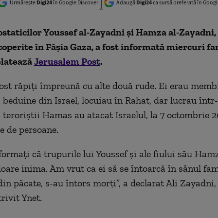
Urmărește
Digi24
în Google Discover
Adaugă
Digi24
ca sursă preferată în Googl
staticilor Youssef al-Zayadni și Hamza al-Zayadni, t
coperite în Fâșia Gaza, a fost informată miercuri fa
relatează
Jerusalem Post
.
fost răpiți împreună cu alte două rude. Ei erau membr
 beduine din Israel, locuiau în Rahat, dar lucrau într
 teroriștii Hamas au atacat Israelul, la 7 octombrie 
te de persoane.
formați că trupurile lui Youssef și ale fiului său Ham
oare inima. Am vrut ca ei să se întoarcă în sânul fami
 din păcate, s-au întors morți”, a declarat Ali Zayadn
trivit Ynet.