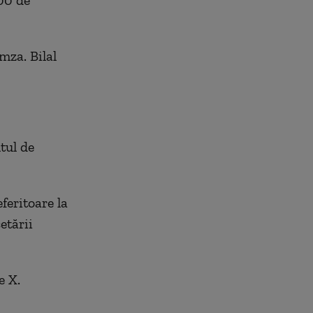
00 de
amza. Bilal
tul de
feritoare la
etării
e X.