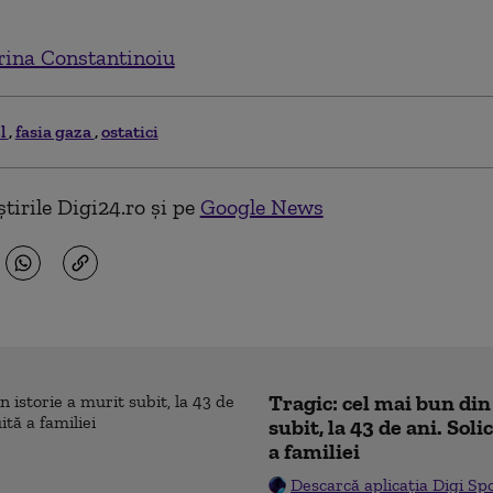
ina Constantinoiu
el
fasia gaza
ostatici
tirile Digi24.ro și pe
Google News
Tragic: cel mai bun din
subit, la 43 de ani. Sol
a familiei
Descarcă aplicația Digi Sp