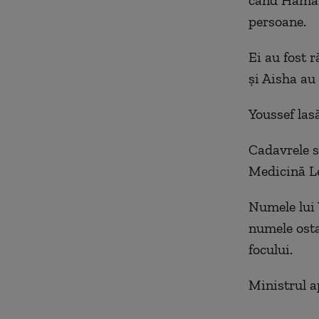
când Hamas 
persoane.
Ei au fost r
și Aisha au
Youssef las
Cadavrele s
Medicină L
Numele lui Y
numele ostat
focului.
Ministrul a