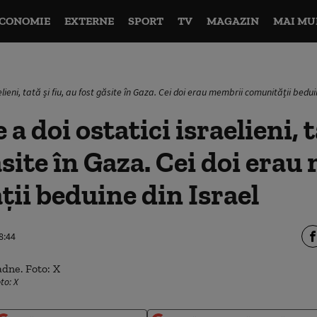
CONOMIE
EXTERNE
SPORT
TV
MAGAZIN
MAI MU
lieni, tată și fiu, au fost găsite în Gaza. Cei doi erau membrii comunității bedui
a doi ostatici israelieni, ta
ăsite în Gaza. Cei doi era
ii beduine din Israel
8:44
to: X