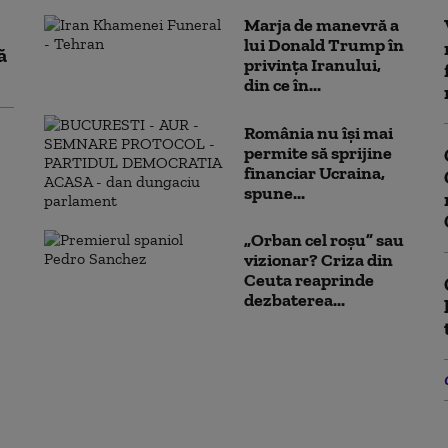
Marja de manevră a
lui Donald Trump în
ă
privința Iranului,
din ce în...
România nu își mai
permite să sprijine
financiar Ucraina,
spune...
„Orban cel roșu” sau
vizionar? Criza din
Ceuta reaprinde
dezbaterea...