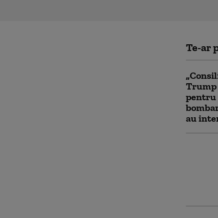
Te-ar p
„Consil
Trump a
pentru 
bombar
au inte
Israelu
bombar
Libanul
se nego
ostilită