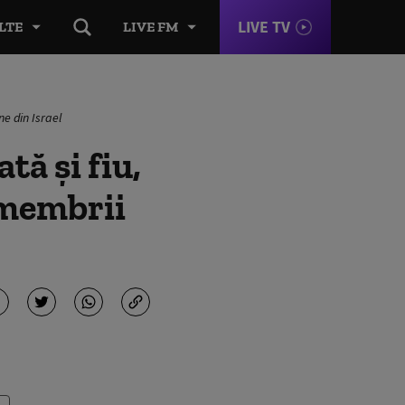
LIVE TV
LTE
LIVE FM
ne din Israel
tă și fiu,
u membrii