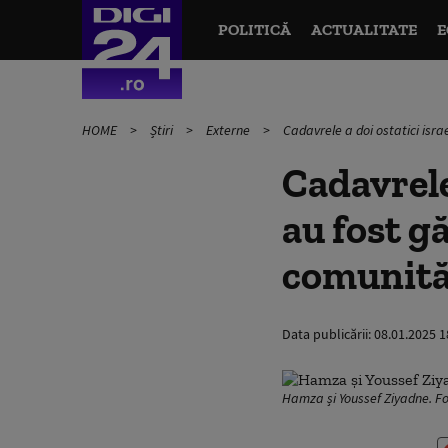
POLITICĂ
ACTUALITATE
E
HOME
Știri
Externe
Cadavrele a doi ostatici israe
Cadavrele 
au fost g
comunităț
Data publicării:
08.01.2025 1
Hamza și Youssef Ziyadne. Fo