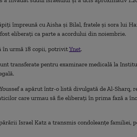
a invadat sudul Israelului și a ucis aproximativ 1.2
ăpiți împreună cu Aisha și Bilal, fratele și sora lui H
 fost eliberați ca parte a acordului din noiembrie.
ă în urmă 18 copii, potrivit
Ynet
.
unt transferate pentru examinare medicală la Institu
egală.
oussef a apărut într-o listă divulgată de Al-Sharq, re
icilor care urmau să fie eliberați în prima fază a înc
părării Israel Katz a transmis condoleanțe familiei, p