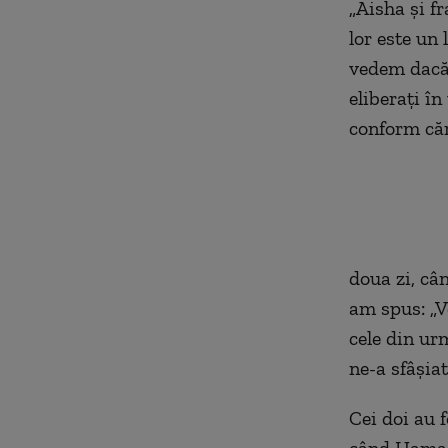
„Aisha și fr
lor este un 
vedem dacă e
eliberați î
conf
eliberaț
doua zi, câ
am spus: „Ve
cele din ur
ne-a sfâșiat
Cei doi au f