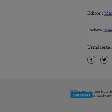
Editor :
Mar
Etichete:
isra
Urmărește ș
DIGI SPORT