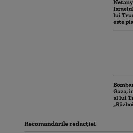
Netany
Israelu
lui Tr
este pl
Cel mai
cult mu
ameninț
Israel.
conflict
Bombar
Gaza, î
al lui 
„Război
Recomandările redacţiei