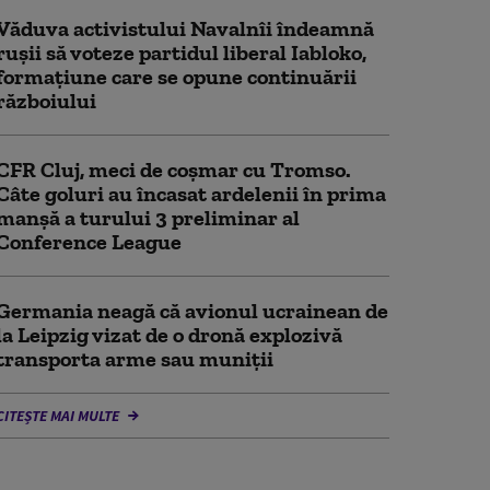
Văduva activistului Navalnîi îndeamnă
ruşii să voteze partidul liberal Iabloko,
formațiune care se opune continuării
războiului
CFR Cluj, meci de coșmar cu Tromso.
Câte goluri au încasat ardelenii în prima
manşă a turului 3 preliminar al
Conference League
Germania neagă că avionul ucrainean de
la Leipzig vizat de o dronă explozivă
transporta arme sau muniţii
CITEȘTE MAI MULTE