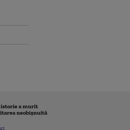
 istorie a murit
icitarea neobișnuită
ort