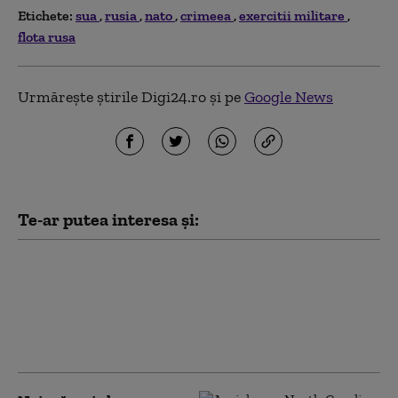
Etichete:
sua
rusia
nato
crimeea
exercitii militare
flota rusa
Urmărește știrile Digi24.ro și pe
Google News
Te-ar putea interesa și:
Antrenament cu miză pentru
securitate: pușcașii marini
români au testat vehiculele de
asalt amfibiu AAV-7 alături de
militarii SUA