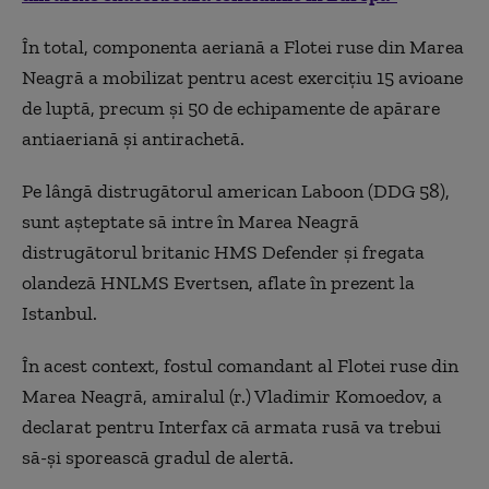
În total, componenta aeriană a Flotei ruse din Marea
Neagră a mobilizat pentru acest exerciţiu 15 avioane
de luptă, precum şi 50 de echipamente de apărare
antiaeriană şi antirachetă.
Pe lângă distrugătorul american Laboon (DDG 58),
sunt aşteptate să intre în Marea Neagră
distrugătorul britanic HMS Defender şi fregata
olandeză HNLMS Evertsen, aflate în prezent la
Istanbul.
În acest context, fostul comandant al Flotei ruse din
Marea Neagră, amiralul (r.) Vladimir Komoedov, a
declarat pentru Interfax că armata rusă va trebui
să-şi sporească gradul de alertă.