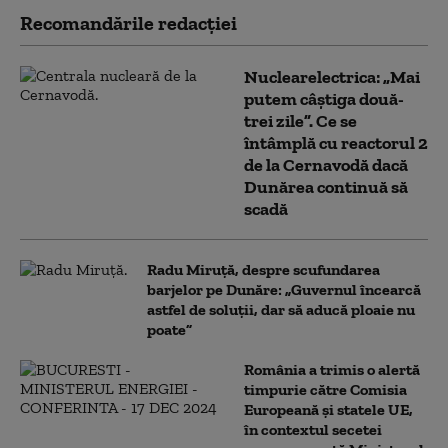
Recomandările redacţiei
Nuclearelectrica: „Mai
putem câștiga două-
trei zile”. Ce se
întâmplă cu reactorul 2
de la Cernavodă dacă
Dunărea continuă să
scadă
Radu Miruță, despre scufundarea
barjelor pe Dunăre: „Guvernul încearcă
astfel de soluții, dar să aducă ploaie nu
poate”
România a trimis o alertă
timpurie către Comisia
Europeană și statele UE,
în contextul secetei