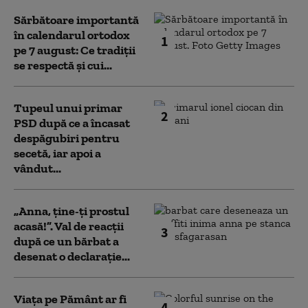
Sărbătoare importantă
în calendarul ortodox
1
pe 7 august: Ce tradiții
se respectă și cui...
Tupeul unui primar
2
PSD după ce a încasat
despăgubiri pentru
secetă, iar apoi a
vândut...
„Anna, ţine-ţi prostul
acasă!”. Val de reacții
3
după ce un bărbat a
desenat o declarație...
Viața pe Pământ ar fi
4