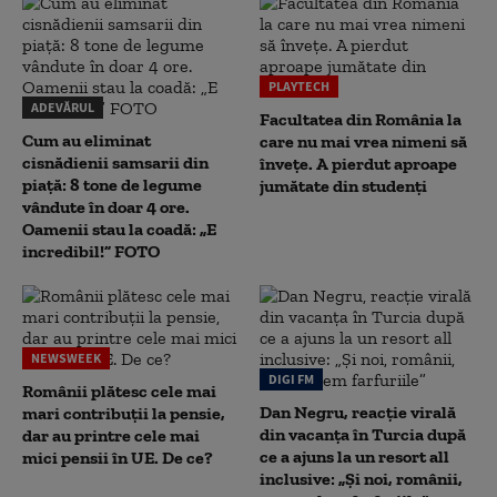
PLAYTECH
ADEVĂRUL
Facultatea din România la
Cum au eliminat
care nu mai vrea nimeni să
cisnădienii samsarii din
înveţe. A pierdut aproape
piață: 8 tone de legume
jumătate din studenţi
vândute în doar 4 ore.
Oamenii stau la coadă: „E
incredibil!” FOTO
NEWSWEEK
DIGI FM
Românii plătesc cele mai
Dan Negru, reacție virală
mari contribuții la pensie,
din vacanța în Turcia după
dar au printre cele mai
ce a ajuns la un resort all
mici pensii în UE. De ce?
inclusive: „Și noi, românii,