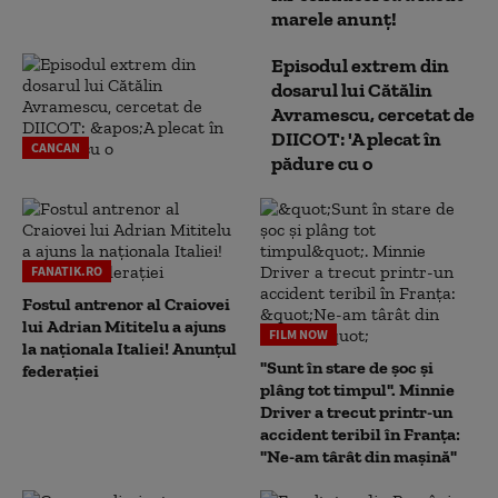
marele anunț!
Episodul extrem din
dosarul lui Cătălin
Avramescu, cercetat de
DIICOT: 'A plecat în
CANCAN
pădure cu o
FANATIK.RO
Fostul antrenor al Craiovei
lui Adrian Mititelu a ajuns
FILM NOW
la naționala Italiei! Anunțul
"Sunt în stare de șoc și
federației
plâng tot timpul". Minnie
Driver a trecut printr-un
accident teribil în Franța:
"Ne-am târât din mașină"