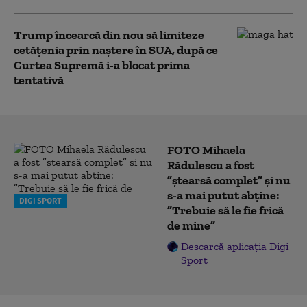
Trump încearcă din nou să limiteze
cetățenia prin naștere în SUA, după ce
Curtea Supremă i-a blocat prima
tentativă
FOTO Mihaela
Rădulescu a fost
”ștearsă complet” și nu
s-a mai putut abține:
DIGI SPORT
”Trebuie să le fie frică
de mine”
Descarcă aplicația Digi
Sport