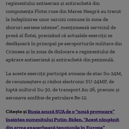
regimentului antiaerian şi antirachetă din
componenţa Flotei ruse din Marea Neagră au trecut
la îndeplinirea unor sarcini comune în zona de
zboruri aeriene intense”, menţionează serviciul de
presă al flotei, precizând că actualele exerciţii se
desfăşoară în principal pe aeroporturile militare din
Crimeea şi în zona de dislocare a regimentului de
apărare antiaeriană şi antirachetă din peninsulă.
La aceste exerciţii participă avioane de atac Su-24M,
de recunoaştere şi război electronic SU-24MP, de
luptă miltirol Su-30, de transport An-26, precum şi
aeronava amfibie de patrulare Be-12.
Citește și
Rusia acuză SUA de o “nouă provocare”
înaintea summitului Putin-Biden. “Acest zăngănit
din arme exacerbează tensiunile în Europa”