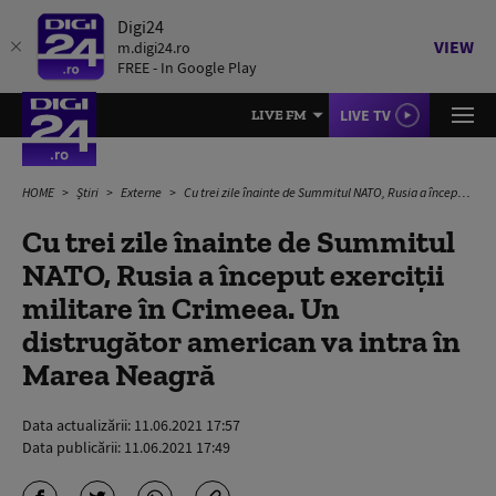
Digi24
VIEW
m.digi24.ro
FREE - In Google Play
LIVE TV
LIVE FM
HOME
Știri
Externe
Cu trei zile înainte de Summitul NATO, Rusia a început exerciții militare în Crimeea. Un distrugător american va intra în Marea Neagră
Cu trei zile înainte de Summitul
NATO, Rusia a început exerciții
militare în Crimeea. Un
distrugător american va intra în
Marea Neagră
Data actualizării:
11.06.2021 17:57
Data publicării:
11.06.2021 17:49