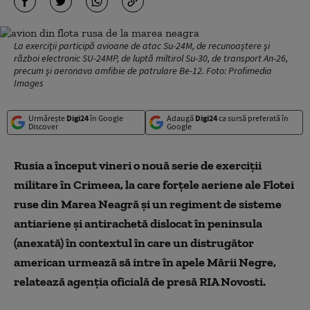
La exerciţii participă avioane de atac Su-24M, de recunoaştere şi
război electronic SU-24MP, de luptă miltirol Su-30, de transport An-26,
precum şi aeronava amfibie de patrulare Be-12. Foto: Profimedia
Images
Urmărește
Digi24
în Google
Adaugă
Digi24
ca sursă preferată în
Discover
Google
Rusia a început vineri o nouă serie de exerciţii
militare în Crimeea, la care forţele aeriene ale Flotei
ruse din Marea Neagră şi un regiment de sisteme
antiariene şi antirachetă dislocat în peninsula
(anexată) în contextul în care un distrugător
american urmează să intre în apele Mării Negre,
relatează agenţia oficială de presă RIA Novosti.