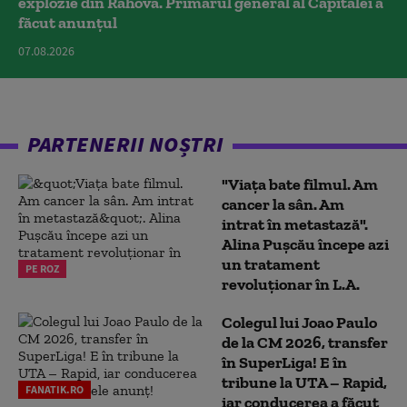
explozie din Rahova. Primarul general al Capitalei a
făcut anunțul
07.08.2026
PARTENERII NOȘTRI
"Viața bate filmul. Am
cancer la sân. Am
intrat în metastază".
Alina Pușcău începe azi
un tratament
PE ROZ
revoluționar în L.A.
Colegul lui Joao Paulo
de la CM 2026, transfer
în SuperLiga! E în
tribune la UTA – Rapid,
FANATIK.RO
iar conducerea a făcut