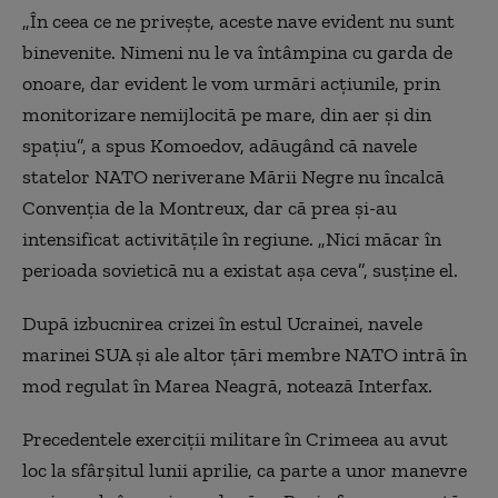
„În ceea ce ne priveşte, aceste nave evident nu sunt
binevenite. Nimeni nu le va întâmpina cu garda de
onoare, dar evident le vom urmări acţiunile, prin
monitorizare nemijlocită pe mare, din aer şi din
spaţiu”, a spus Komoedov, adăugând că navele
statelor NATO neriverane Mării Negre nu încalcă
Convenţia de la Montreux, dar că prea şi-au
intensificat activităţile în regiune. „Nici măcar în
perioada sovietică nu a existat aşa ceva”, susţine el.
După izbucnirea crizei în estul Ucrainei, navele
marinei SUA şi ale altor ţări membre NATO intră în
mod regulat în Marea Neagră, notează Interfax.
Precedentele exerciţii militare în Crimeea au avut
loc la sfârşitul lunii aprilie, ca parte a unor manevre