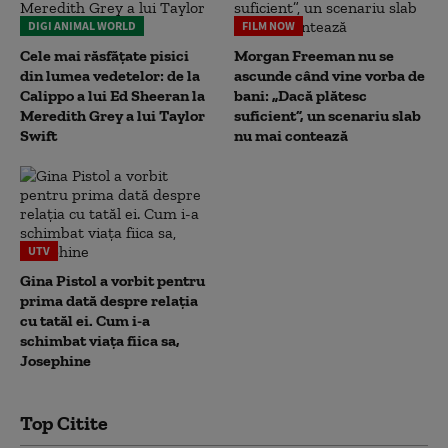
DIGI ANIMAL WORLD
FILM NOW
Cele mai răsfățate pisici
Morgan Freeman nu se
din lumea vedetelor: de la
ascunde când vine vorba de
Calippo a lui Ed Sheeran la
bani: „Dacă plătesc
Meredith Grey a lui Taylor
suficient”, un scenariu slab
Swift
nu mai contează
UTV
Gina Pistol a vorbit pentru
prima dată despre relația
cu tatăl ei. Cum i-a
schimbat viața fiica sa,
Josephine
Top Citite