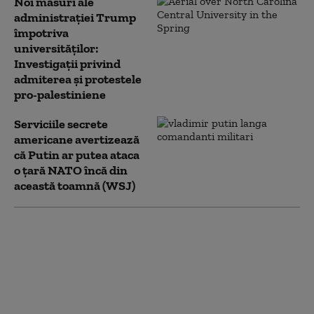
Noi măsuri ale
administrației Trump
împotriva
universităților:
Investigații privind
admiterea și protestele
pro-palestiniene
Serviciile secrete
americane avertizează
că Putin ar putea ataca
o țară NATO încă din
această toamnă (WSJ)
Ucrainenii atacă din
nou cu drone
„Amazonul rusesc”.
Incendiu la un centru
logistic Wildberries din
Ekaterinburg