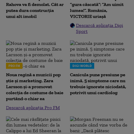
Rahova va fi demolat. Cât ar
”gura căscată”: ”Am uimit
putea dura construcția
lumea!”. România,
unui alt imobil
VICTORIE uriașă
Descarcă aplicația Digi
Sport
PRO FM
DIGI WORLD
Noua regină a muzicii pop
Canicula pune presiune pe
știe și marketing. Zara
inimă. 5 simptome care nu
Larsson și-a promovat
trebuie ignorate niciodată,
colecția de costume de baie
potrivit unui cardiolog
purtând-o chiar ea
Descarcă aplicația Pro FM