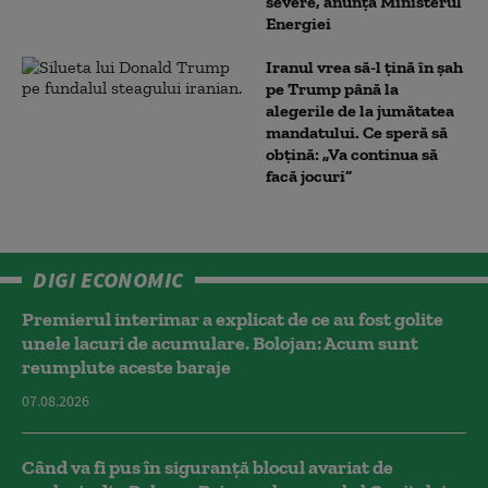
severe, anunță Ministerul
Energiei
Iranul vrea să-l țină în șah
pe Trump până la
alegerile de la jumătatea
mandatului. Ce speră să
obțină: „Va continua să
facă jocuri”
DIGI ECONOMIC
Premierul interimar a explicat de ce au fost golite
unele lacuri de acumulare. Bolojan: Acum sunt
reumplute aceste baraje
07.08.2026
Când va fi pus în siguranță blocul avariat de