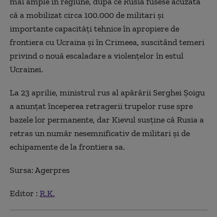
mai ample în regiune, după ce Rusia fusese acuzată
că a mobilizat circa 100.000 de militari şi
importante capacităţi tehnice în apropiere de
frontiera cu Ucraina şi în Crimeea, suscitând temeri
privind o nouă escaladare a violenţelor în estul
Ucrainei.
La 23 aprilie, ministrul rus al apărării Serghei Şoigu
a anunţat începerea retragerii trupelor ruse spre
bazele lor permanente, dar Kievul susţine că Rusia a
retras un număr nesemnificativ de militari şi de
echipamente de la frontiera sa.
Sursa: Agerpres
Editor :
R.K.