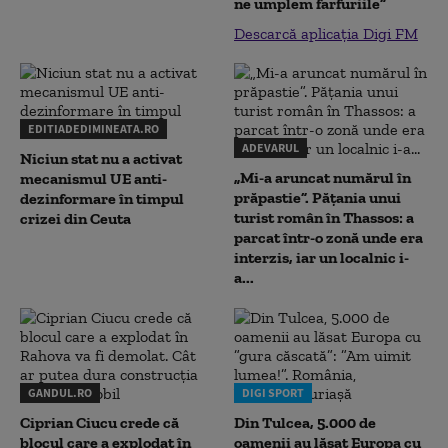
ne umplem farfuriile”
Descarcă aplicația Digi FM
EDITIADEDIMINEATA.RO
ADEVARUL
Niciun stat nu a activat
„Mi-a aruncat numărul în
mecanismul UE anti-
prăpastie”. Pățania unui
dezinformare în timpul
turist român în Thassos: a
crizei din Ceuta
parcat într-o zonă unde era
interzis, iar un localnic i-
a...
GANDUL.RO
DIGI SPORT
Ciprian Ciucu crede că
Din Tulcea, 5.000 de
blocul care a explodat în
oamenii au lăsat Europa cu