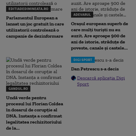
EDITIADEDIMINEATA.RO
ADEVARUL
Parlamentul European a
Orașul european superb de
lansat un joc gratuit în care
care mulți turiști nu au
utilizatorii controlează o
auzit. Are aproape 900 de
campanie de dezinformare
ani de istorie, străduțe de
poveste, canale și castele...
DIGI SPORT
Dan Petrescu s-a decis
Descarcă aplicația Digi
Sport
GANDUL.RO
Undă verde pentru
procesul lui Florian Coldea
în dosarul de corupție al
DNA. Instanța a confirmat
legalitatea rechizitoriului
de la...