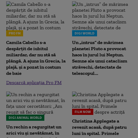
PRO FM
DIGI WORLD
Camila Cabello s-a
Un „intrus” de mărimea
despărțit de iubitul
planetei Pluto a provocat
miliardar, dar nu stă să
haos în jurul lui Neptun.
plângă. A ajuns în Grecia, la
Semne ale unui cataclism
plajă, și a pozat în costum
străvechi, detectate de
de baie
telescopul...
Descarcă aplicația Pro FM
FILM NOW
DIGI ANIMAL WORLD
Christina Applegate a
Un rechin a regurgitat un
revenit acasă, după patru
arici viu și nevătămat, în
luni în spital. Primele