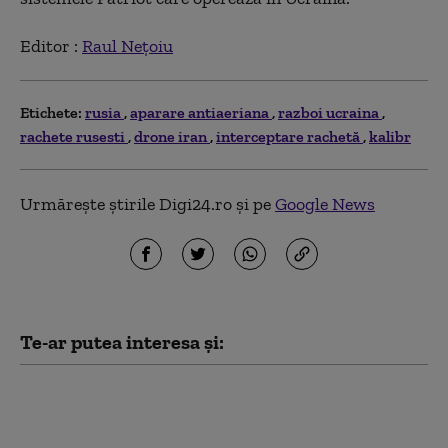
Editor :
Raul Nețoiu
Etichete:
rusia
aparare antiaeriana
razboi ucraina
rachete rusesti
drone iran
interceptare rachetă
kalibr
Urmărește știrile Digi24.ro și pe
Google News
Te-ar putea interesa și:
Un cunoscut criminal
în serie din Rusia cere
să fie trimis pe frontul