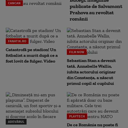
Bucegi. Imaginile
CANCAN
publicate de Salvamont
Prahova au revoltat
românii
FANATIK.RO
Catastrofă pe stadion! Un
FILM NOW
fotbalist a murit după ce a
Sebastian Stan a devenit
fost lovit de fulger. Video
tată. Annabelle Wallis,
iubita actorului originar
din Constanța, a născut
primul copil al cuplului
PLAYTECH
ADEVĂRUL
De ce România nu poate fi