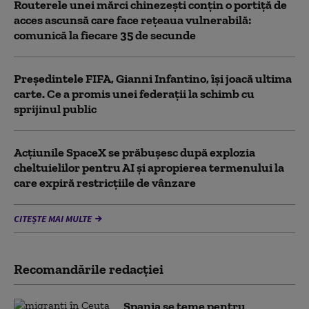
Routerele unei mărci chinezești conțin o portiță de
acces ascunsă care face rețeaua vulnerabilă:
comunică la fiecare 35 de secunde
Președintele FIFA, Gianni Infantino, îşi joacă ultima
carte. Ce a promis unei federații la schimb cu
sprijinul public
Acţiunile SpaceX se prăbuşesc după explozia
cheltuielilor pentru AI şi apropierea termenului la
care expiră restricţiile de vânzare
CITEȘTE MAI MULTE
Recomandările redacţiei
Spania se teme pentru