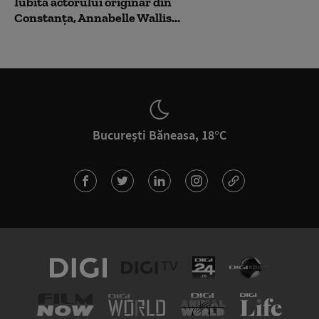
Iubita actorului originar din
Constanța, Annabelle Wallis...
București Băneasa, 18°C