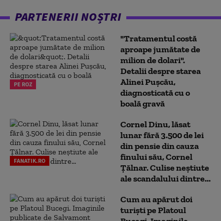
PARTENERII NOȘTRI
"Tratamentul costă
aproape jumătate de
milion de dolari".
Detalii despre starea
Alinei Pușcău,
PE ROZ
diagnosticată cu o
boală gravă
Cornel Dinu, lăsat
lunar fără 3.500 de lei
din pensie din cauza
finului său, Cornel
FANATIK.RO
Țălnar. Culise neștiute
ale scandalului dintre...
Cum au apărut doi
turiști pe Platoul