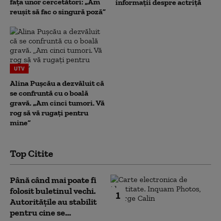
fața unor cercetători: „Am
informații despre actriță
reușit să fac o singură poză”
UTV
Alina Pușcău a dezvăluit că
se confruntă cu o boală
gravă. „Am cinci tumori. Vă
rog să vă rugați pentru
mine”
Top Citite
Până când mai poate fi
folosit buletinul vechi.
1
Autoritățile au stabilit
pentru cine se...