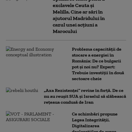
exclavele Ceuta și
Melilla. Cine ar sări în
ajutorul Madridului în
cazul unei acțiuni a
Marocului
Problema capacității de
stocare a energiei în
România: De ce bulgarii
pot și noi nu? Expert:
Trebuie investiții în două
sectoare cheie
„Axa Rezistenței” revine în forță. De ce
nu au reușit SUA și Israelul să slăbească
rețeaua condusă de Iran
Ce schimbări propune
Legea Integrității.
Digitalizarea
declarațiilor de avere,