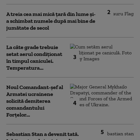
2
A treia cea mai mică țară din lume și-
a schimbat numele după mai bine de
jumătate de secol
La câte grade trebuie
setat aerul condiționat
3
în timpul caniculei.
Temperatura...
Noul Comandant-șef al
Armatei ucrainene
solicită demiterea
4
comandantului
Forțelor...
5
Sebastian Stan a devenit tată.