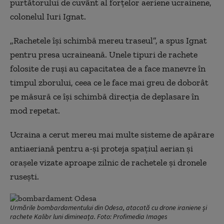
purtătorului de cuvânt al forțelor aeriene ucrainene,
colonelul Iuri Ignat.
„Rachetele își schimbă mereu traseul”, a spus Ignat
pentru presa ucraineană. Unele tipuri de rachete
folosite de ruși au capacitatea de a face manevre în
timpul zborului, ceea ce le face mai greu de doborât
pe măsură ce își schimbă direcția de deplasare în
mod repetat.
Ucraina a cerut mereu mai multe sisteme de apărare
antiaeriană pentru a-și proteja spațiul aerian și
orașele vizate aproape zilnic de rachetele și dronele
rusești.
Urmările bombardamentului din Odesa, atacată cu drone iraniene și
rachete Kalibr luni dimineața. Foto: Profimedia Images