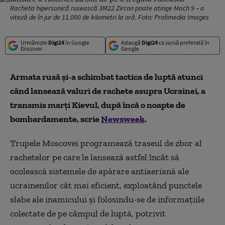
Racheta hipersonică rusească 3M22 Zircon poate atinge Mach 9 – o
viteză de în jur de 11.000 de kilometri la oră. Foto: Profimedia Images
Urmărește
Digi24
în Google
Adaugă
Digi24
ca sursă preferată în
Discover
Google
Armata rusă și-a schimbat tactica de luptă atunci
când lansează valuri de rachete asupra Ucrainei, a
transmis marți Kievul, după încă o noapte de
bombardamente, scrie
Newsweek
.
Trupele Moscovei programează traseul de zbor al
rachetelor pe care le lansează astfel încât să
ocolească sistemele de apărare antiaeriană ale
ucrainenilor cât mai eficient, exploatând punctele
slabe ale inamicului și folosindu-se de informațiile
colectate de pe câmpul de luptă, potrivit