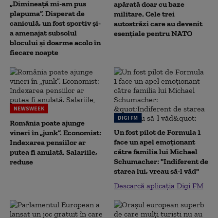
„Dimineață mi-am pus
apărată doar cu baze
plapuma”. Disperat de
militare. Cele trei
caniculă, un fost sportiv și-
autostrăzi care au devenit
a amenajat subsolul
esențiale pentru NATO
blocului și doarme acolo în
fiecare noapte
NEWSWEEK
DIGI FM
România poate ajunge
Un fost pilot de Formula 1
vineri în „junk”. Economist:
face un apel emoționant
Indexarea pensiilor ar
către familia lui Michael
putea fi anulată. Salariile,
Schumacher: "Indiferent de
reduse
starea lui, vreau să-l văd"
Descarcă aplicația Digi FM