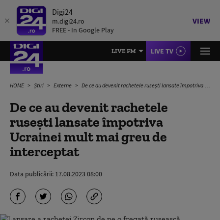
Digi24
VIEW
m.digi24.ro
FREE - In Google Play
LIVE TV
LIVE FM
HOME
Știri
Externe
De ce au devenit rachetele rusești lansate împotriva Ucrainei mult mai greu de interceptat
De ce au devenit rachetele
rusești lansate împotriva
Ucrainei mult mai greu de
interceptat
Data publicării:
17.08.2023 08:00