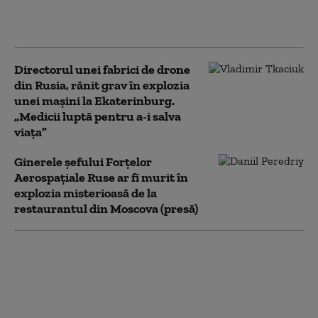
din Ucraina. Cine este
„Pescarul din Altai”
Directorul unei fabrici de drone
din Rusia, rănit grav în explozia
unei maşini la Ekaterinburg.
„Medicii luptă pentru a-i salva
viaţa”
Ginerele șefului Forțelor
Aerospațiale Ruse ar fi murit în
explozia misterioasă de la
restaurantul din Moscova (presă)
UE folosește 1,4 miliarde de
euro din active rusești
imobilizate pentru sprijinirea
Ucrainei