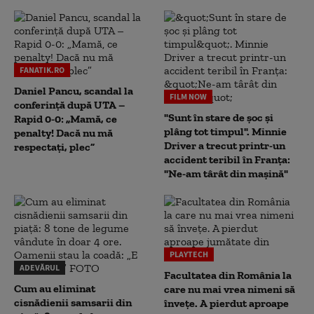
FANATIK.RO
Daniel Pancu, scandal la
FILM NOW
conferință după UTA –
"Sunt în stare de șoc și
Rapid 0-0: „Mamă, ce
plâng tot timpul". Minnie
penalty! Dacă nu mă
Driver a trecut printr-un
respectați, plec”
accident teribil în Franța:
"Ne-am târât din mașină"
PLAYTECH
ADEVĂRUL
Facultatea din România la
Cum au eliminat
care nu mai vrea nimeni să
cisnădienii samsarii din
înveţe. A pierdut aproape