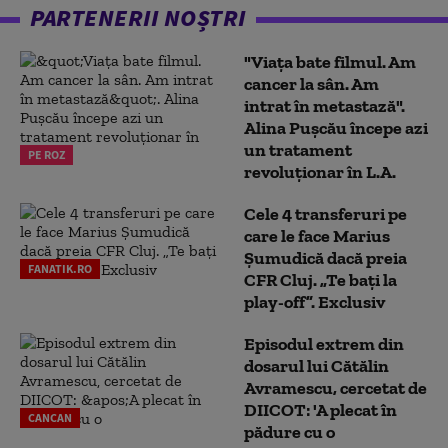
PARTENERII NOȘTRI
"Viața bate filmul. Am
cancer la sân. Am
intrat în metastază".
Alina Pușcău începe azi
un tratament
PE ROZ
revoluționar în L.A.
Cele 4 transferuri pe
care le face Marius
Șumudică dacă preia
FANATIK.RO
CFR Cluj. „Te bați la
play-off”. Exclusiv
Episodul extrem din
dosarul lui Cătălin
Avramescu, cercetat de
DIICOT: 'A plecat în
CANCAN
pădure cu o