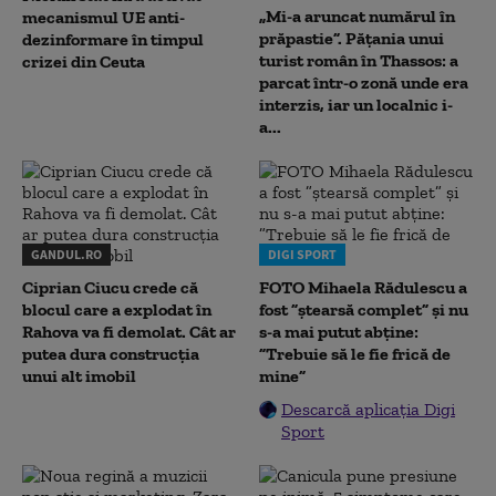
„Mi-a aruncat numărul în
mecanismul UE anti-
prăpastie”. Pățania unui
dezinformare în timpul
turist român în Thassos: a
crizei din Ceuta
parcat într-o zonă unde era
interzis, iar un localnic i-
a...
GANDUL.RO
DIGI SPORT
Ciprian Ciucu crede că
FOTO Mihaela Rădulescu a
blocul care a explodat în
fost ”ștearsă complet” și nu
Rahova va fi demolat. Cât ar
s-a mai putut abține:
putea dura construcția
”Trebuie să le fie frică de
unui alt imobil
mine”
Descarcă aplicația Digi
Sport