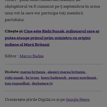
câştigătorul va fi cunoscut pe 5 septembrie în urma
unui vot la care vor participa toţi membrii
partidului.
Citește și:
Cine este Rishi Sunak, milionarul care ar
putea ajunge primul prim-ministru cu origini
indiene al Marii Britanii
Editor :
Marco Badea
Etichete:
marea britanie
alegeri marea britanie
rishi sunak
liz truss
kemi badenoch
penny mordaunt
tom tugendhat
dezbatere tv
Urmărește știrile Digi24.ro și pe
Google News