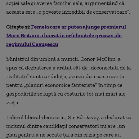
soției sale și averea familiei sale, argumentând că
aceasta este „o poveste incredibil de conservatoare”.
Citește și:
Femeia care ar putea ajunge premierul
Marii Britanii a lucrat în orfelinatele groazei ale
regimului Ceaușescu
Ministrul din umbră a muncii, Conor McGinn, a
spus că dezbaterea a arătat cât de „deconectați de la
realitate” sunt candidații, acuzându-i că se ceartă
pentru „planuri economice fanteziste” în timp ce
gospodăriile se luptă cu costurile tot mai mari ale
vieții.
Liderul liberal-democrat, Sir Ed Davey, a declarat că
niciunul dintre candidații conservatori nu are „un
plan pentru a ne scoate țara din criza pe care au