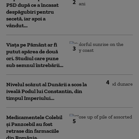
2
PSD după ce a încasat
despăgubiri pentru
secetă, iar apoi a
vândut...
Viața pe Pământ ar fi
3
putut apărea de două
ori. Studiul care pune
sub semnul întrebării...
4
Nivelul scăzut al Dunării a scos la
iveală Podul lui Constantin, din
timpul Imperiului...
Medicamentele Colebil
5
și Panzcebil au fost
retrase din farmaciile
din România.