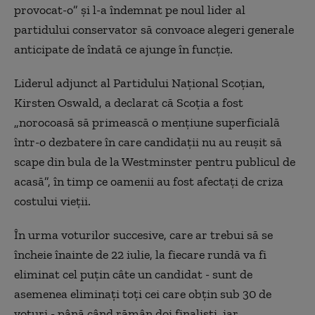
provocat-o” și l-a îndemnat pe noul lider al
partidului conservator să convoace alegeri generale
anticipate de îndată ce ajunge în funcție.
Liderul adjunct al ​​
Partidului Național Scoțian
,
Kirsten Oswald, a declarat că Scoția a fost
„norocoasă să primească o mențiune superficială
într-o dezbatere în care candidații nu au reușit să
scape din bula de la Westminster pentru publicul de
acasă”, în timp ce oamenii au fost afectați de criza
costului vieții.
În urma voturilor succesive, care ar trebui să se
încheie înainte de 22 iulie, la fiecare rundă va fi
eliminat cel puţin câte un candidat - sunt de
asemenea eliminaţi toţi cei care obţin sub 30 de
voturi - până când rămân doi finalişti, iar