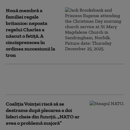
Nouă membră a
familiei regale
britanice: nepoata
regelui Charles a
născut o fetiță. A
cincisprezecea în
ordinea succesiunii la
tron
Peste 150 de migranţi au fost salvați de
pe un vas care a luat foc în Canalul
Mânecii
Coaliția Voinței riscă să se
destrame după plecarea a doi
lideri cheie din funcții. „NATO ar
avea o problemă majoră”