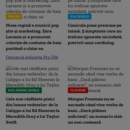
PRO FM
DIGI WORLD
Noua regină a muzicii pop
Canicula pune presiune pe
știe și marketing. Zara
inimă. 5 simptome care nu
Larsson și-a promovat
trebuie ignorate niciodată,
colecția de costume de baie
potrivit unui cardiolog
purtând-o chiar ea
Descarcă aplicația Pro FM
DIGI ANIMAL WORLD
FILM NOW
Cele mai răsfățate pisici
Morgan Freeman nu se
din lumea vedetelor: de la
ascunde când vine vorba de
Calippo a lui Ed Sheeran la
bani: „Dacă plătesc
Meredith Grey a lui Taylor
suficient”, un scenariu slab
Swift
nu mai contează