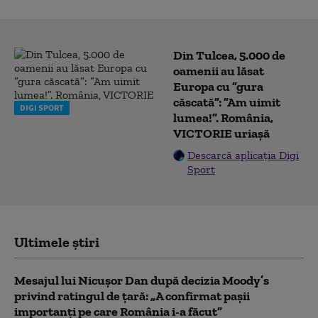
Din Tulcea, 5.000 de
oamenii au lăsat
Europa cu ”gura
căscată”: ”Am uimit
DIGI SPORT
lumea!”. România,
VICTORIE uriașă
Descarcă aplicația Digi
Sport
Ultimele știri
Mesajul lui Nicușor Dan după decizia Moody’s
privind ratingul de țară: „A confirmat pașii
importanți pe care România i-a făcut”