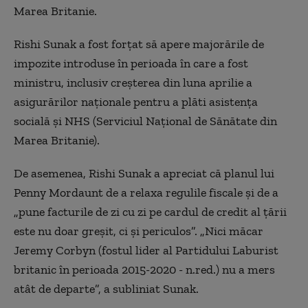
Marea Britanie.
Rishi
Sunak a fost forțat să apere majorările de
impozite introduse în perioada în care a fost
ministru, inclusiv creșterea din luna aprilie a
asigurărilor naționale pentru a plăti asistența
socială și NHS (
Serviciul Naţional de Sănătate din
Marea Britanie)
.
De asemenea, Rishi Sunak a apreciat că planul lui
Penny Mordaunt de a relaxa regulile fiscale şi de a
„
pune facturile de zi cu zi pe cardul de credit al ţării
este nu doar greşit, ci şi periculos
”
.
„
Nici măcar
Jeremy Corbyn (fostul lider al Partidului Laburist
britanic în perioada 2015-2020 - n.red.) nu a mers
atât de departe
”
, a subliniat Sunak.