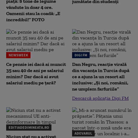
piață: 8 tone de legume
jumătate din studenţi
vândute în doar 4 ore.
Oamenii stau la coadă: „E
incredibil!” FOTO
NEWSWEEK
DIGI FM
Ce pensie iei dacă ai muncit
Dan Negru, reacție virală
35 sau 40 de ani pe salariul
din vacanța în Turcia după
minim? Dar dacă ai avut
ce a ajuns la un resort all
salariul mediu pe țară?
inclusive: „Și noi, românii,
ne umplem farfuriile”
Descarcă aplicația Digi FM
EDITIADEDIMINEATA.RO
ADEVARUL
Niciun stat nu a activat