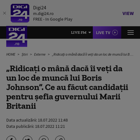
Digi24
VIEW
m.digi24.ro
FREE - In Google Play
LIVE TV
LIVE FM
HOME
Știri
Externe
„Ridicați o mână dacă îi veți da un loc de muncă lui Boris Johnson”. Ce au făcut candidații pentru șefia guvernului Marii Britanii
„Ridicați o mână dacă îi veți da
un loc de muncă lui Boris
Johnson”. Ce au făcut candidații
pentru șefia guvernului Marii
Britanii
Data actualizării:
18.07.2022 11:48
Data publicării:
18.07.2022 11:21