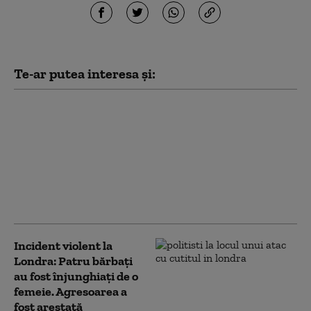
Te-ar putea interesa și:
Ministrul de externe
britanic a refuzat să
răspundă la
Washington dacă îl mai
consideră pe Trump
„idiot, rasist şi
misogin”
Incident violent la
Londra: Patru bărbaţi
au fost înjunghiaţi de o
femeie. Agresoarea a
fost arestată