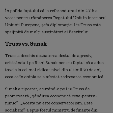
În pofida faptului că la referendumul din 2016 a
votat pentru rămânerea Regatului Unit în interiorul
Uniunii Europene, şefa diplomaţiei Liz Truss este
sprijinită de mulţi susţinători ai Brexitului.
Truss vs. Sunak
Truss a deschis dezbaterea destul de agresiv,
criticându-l pe Rishi Sunak pentru faptul că a adus
taxele la cel mai ridicat nivel din ultimii 70 de ani,
ceea ce în opinia sa a afectat redresarea economică.
Sunak a ripostat, acuzând-o pe Liz Truss de
promovează
„
gândirea economică ceva-pentru-
nimic
”
.
„
Acesta nu este conservatorism. Este
socialism
”
, a spus fostul ministru de finanțe din