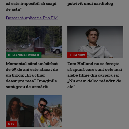
că este imposibil să scapi
potrivit unui cardiolog
de asta”
Descarcă aplicația Pro FM
DIGI ANIMAL WORLD
FILM NOW
Momentul când un bărbat
Tom Holland nu se ferește
de 65 de ani este atacat de
să spună care sunt cele mai
un bizon: „Era chiar
slabe filme din cariera sa:
deasupra mea”. Imaginile
„Nu eram deloc mândru de
sunt greu de urmărit
ele”
UTV