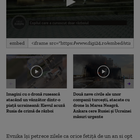
0
embed
seconds
of
4
minutes,
4
seconds
Imagini cu o dronă rusească
Două nave civile ale unor
atacând un vânzător dintr-o
companii turcești, atacate cu
piață ucraineană: Kievul acuză
drone în Marea Neagră.
Rusia de crimă de război
Ankara cere Rusiei și Ucrainei
măsuri urgente
Evnika își petrece zilele ca orice fetiță de un an si opt