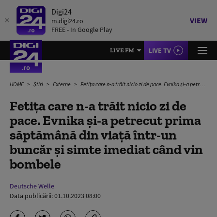
Digi24
VIEW
m.digi24.ro
FREE - In Google Play
LIVE TV
LIVE FM
HOME
Știri
Externe
Fetița care n-a trăit nicio zi de pace. Evnika și-a petrecut prima săptămână din viață într-un buncăr și simte imediat când vin bombele
Fetița care n-a trăit nicio zi de
pace. Evnika și-a petrecut prima
săptămână din viață într-un
buncăr și simte imediat când vin
bombele
Deutsche Welle
Data publicării:
01.10.2023 08:00