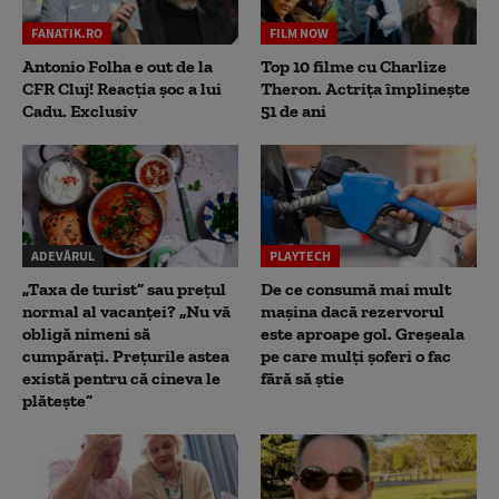
FANATIK.RO
FILM NOW
Antonio Folha e out de la
Top 10 filme cu Charlize
CFR Cluj! Reacția șoc a lui
Theron. Actrița împlinește
Cadu. Exclusiv
51 de ani
ADEVĂRUL
PLAYTECH
„Taxa de turist” sau prețul
De ce consumă mai mult
normal al vacanței? „Nu vă
mașina dacă rezervorul
obligă nimeni să
este aproape gol. Greșeala
cumpărați. Prețurile astea
pe care mulți șoferi o fac
există pentru că cineva le
fără să știe
plătește”