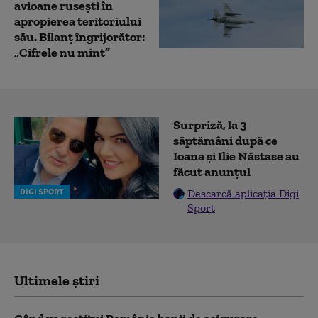
avioane rusești în
apropierea teritoriului
său. Bilanț îngrijorător:
„Cifrele nu mint”
Surpriză, la 3
săptămâni după ce
Ioana și Ilie Năstase au
făcut anunțul
DIGI SPORT
Descarcă aplicația Digi
Sport
Ultimele știri