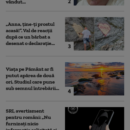
2
vândut...
„Anna, ţine-ţi prostul
acasă!”. Val de reacții
după ce un bărbat a
desenat o declarație...
3
Viața pe Pământ ar fi
putut apărea de două
ori. Studiul care pune
sub semnul întrebării...
4
SRI, avertisment
pentru români: „Nu
furnizați nicio