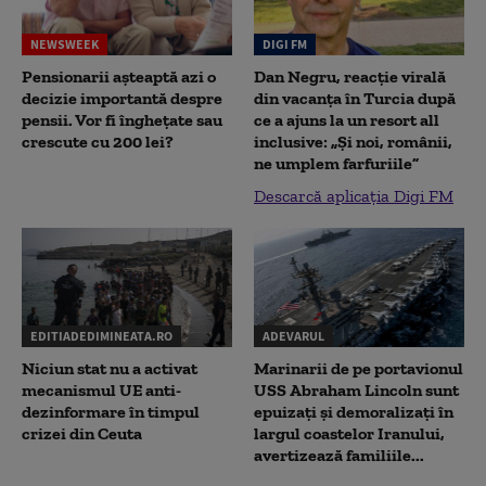
NEWSWEEK
DIGI FM
Pensionarii așteaptă azi o
Dan Negru, reacție virală
decizie importantă despre
din vacanța în Turcia după
pensii. Vor fi înghețate sau
ce a ajuns la un resort all
crescute cu 200 lei?
inclusive: „Și noi, românii,
ne umplem farfuriile”
Descarcă aplicația Digi FM
EDITIADEDIMINEATA.RO
ADEVARUL
Niciun stat nu a activat
Marinarii de pe portavionul
mecanismul UE anti-
USS Abraham Lincoln sunt
dezinformare în timpul
epuizați și demoralizați în
crizei din Ceuta
largul coastelor Iranului,
avertizează familiile...