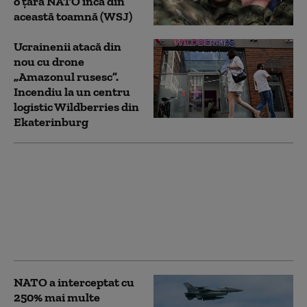
o țară NATO încă din
această toamnă (WSJ)
Ucrainenii atacă din
nou cu drone
„Amazonul rusesc”.
Incendiu la un centru
logistic Wildberries din
Ekaterinburg
Bloomberg: Economia
de război a Rusiei
alimentează creşteri
salariale pe care
companiile nu şi le
permit
NATO a interceptat cu
250% mai multe