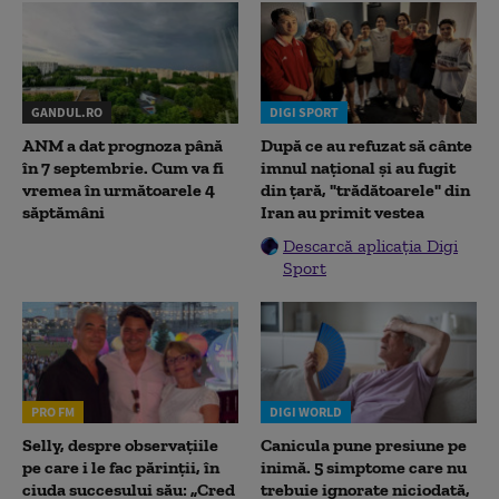
GANDUL.RO
DIGI SPORT
ANM a dat prognoza până
După ce au refuzat să cânte
în 7 septembrie. Cum va fi
imnul naţional şi au fugit
vremea în următoarele 4
din ţară, "trădătoarele" din
săptămâni
Iran au primit vestea
Descarcă aplicația Digi
Sport
PRO FM
DIGI WORLD
Selly, despre observațiile
Canicula pune presiune pe
pe care i le fac părinții, în
inimă. 5 simptome care nu
ciuda succesului său: „Cred
trebuie ignorate niciodată,