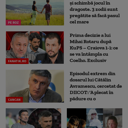
și schimbă jocul în
dragoste. 3 zodii sunt
pregătite să facă pasul
cel mare
PE ROZ
Prima decizie a lui
Mihai Rotaru după
KuPS – Craiova 1-1: ce
se va întâmpla cu
Coelho. Exclusiv
FANATIK.RO
Episodul extrem din
dosarul lui Cătălin
Avramescu, cercetat de
DIICOT: 'A plecat în
pădure cu o
CANCAN