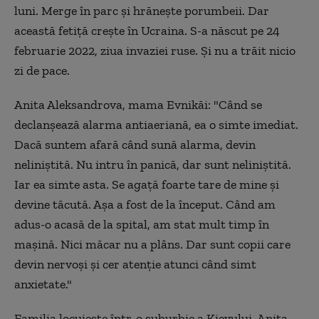
luni. Merge în parc și hrănește porumbeii. Dar
această fetiță crește în Ucraina. S-a născut pe 24
februarie 2022, ziua invaziei ruse. Și nu a trăit nicio
zi de pace.
Anita Aleksandrova, mama Evnikăi: "Când se
declanșează alarma antiaeriană, ea o simte imediat.
Dacă suntem afară când sună alarma, devin
neliniștită. Nu intru în panică, dar sunt neliniștită.
Iar ea simte asta. Se agață foarte tare de mine și
devine tăcută. Așa a fost de la început. Când am
adus-o acasă de la spital, am stat mult timp în
mașină. Nici măcar nu a plâns. Dar sunt copii care
devin nervoși și cer atenție atunci când simt
anxietate."
Familia locuiește într-o suburbie a Kievului. Anita