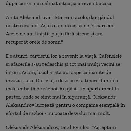
după ce s-a mai calmat situația a revenit acasă.
Anita Aleksandrova: "Stăteam acolo, dar gândul
nostru era aici. Așa că am decis să ne întoarcem.
Acolo ne-am liniștit puțin fără sirene și am
recuperat orele de somn."
De atunci, cartierul lor a revenit la viață. Cafenelele
și afacerile s-au redeschis și tot mai mulți vecini se
întorc. Acum, locul arată aproape ca înainte de
invazia rusă. Dar viața de zi cu zi a tinerei familii e
încă umbrită de război. Au găsit un apartament la
parter, unde se simt mai în siguranță. Oleksandr
Aleksandrov lucrează pentru o companie esențială în
efortul de război - nu poate dezvălui mai mult.
Oleksandr Aleksandrov, tatăl Evnikăi: "Așteptam