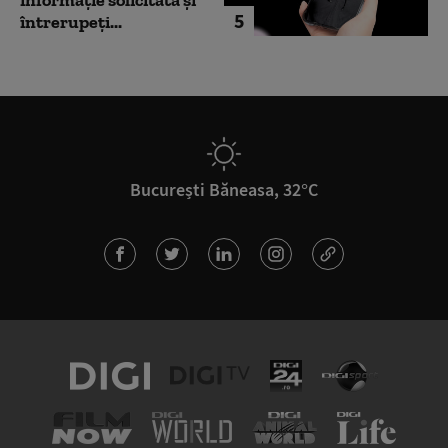
informație solicitată și
5
întrerupeți...
București Băneasa, 32°C