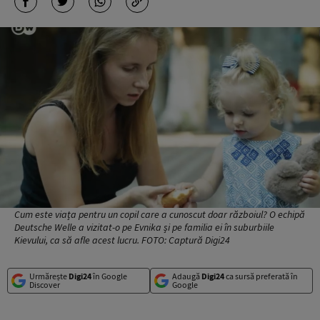
Cum este viața pentru un copil care a cunoscut doar războiul? O echipă
Deutsche Welle a vizitat-o pe Evnika și pe familia ei în suburbiile
Kievului, ca să afle acest lucru. FOTO: Captură Digi24
Urmărește
Digi24
în Google
Adaugă
Digi24
ca sursă preferată în
Discover
Google