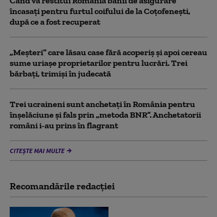
Când va restitui România banii de asigurare
încasați pentru furtul coifului de la Coțofenești,
după ce a fost recuperat
„Meșteri” care lăsau case fără acoperiș și apoi cereau
sume uriașe proprietarilor pentru lucrări. Trei
bărbați, trimiși în judecată
Trei ucraineni sunt anchetaţi în România pentru
înşelăciune și fals prin „metoda BNR”. Anchetatorii
români i-au prins în flagrant
CITEȘTE MAI MULTE
Recomandările redacţiei