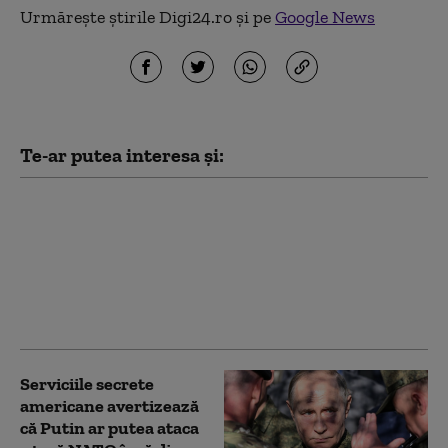
Urmărește știrile Digi24.ro și pe
Google News
Te-ar putea interesa și:
Rusia folosește o
tehnică implementată
de Germania nazistă
împotriva Ucrainei,
interzisă de dreptul
internațional (ISW)
Serviciile secrete
americane avertizează
că Putin ar putea ataca