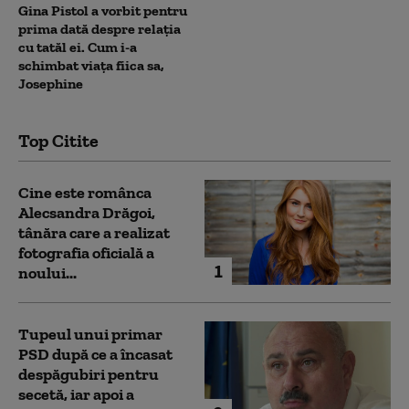
Gina Pistol a vorbit pentru
prima dată despre relația
cu tatăl ei. Cum i-a
schimbat viața fiica sa,
Josephine
Top Citite
Cine este românca
Alecsandra Drăgoi,
tânăra care a realizat
fotografia oficială a
1
noului...
Tupeul unui primar
PSD după ce a încasat
despăgubiri pentru
secetă, iar apoi a