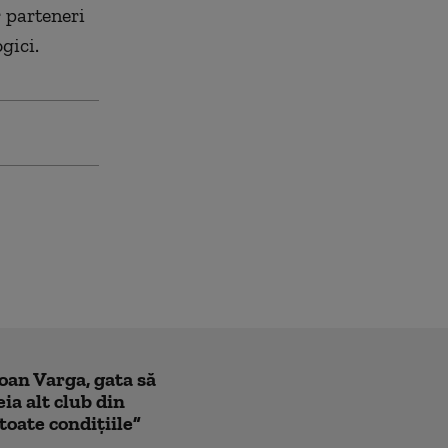
r parteneri
gici.
Ioan Varga, gata să
ia alt club din
toate condițiile”