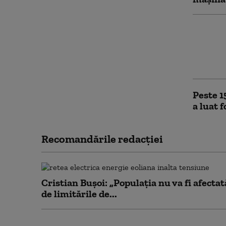
Un euro
prezide
operaţi
vizat
Peste 1
a luat 
Recomandările redacţiei
Cristian Bușoi: „Populația nu va fi afectat
de limitările de...