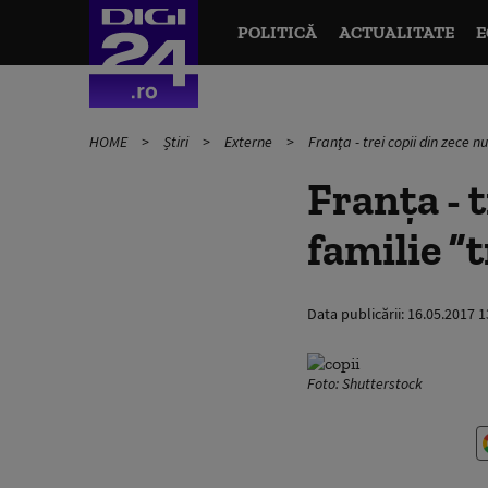
POLITICĂ
ACTUALITATE
E
HOME
Știri
Externe
Franţa - trei copii din zece n
Franţa - t
familie ”
Data publicării:
16.05.2017 1
Foto: Shutterstock