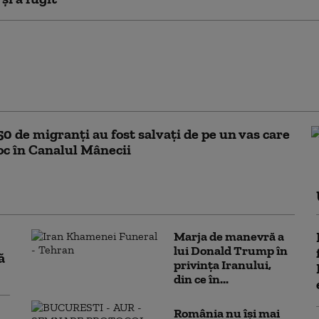
deputat francez, posibil candidat la
nțialele din 2027, denunţă o
une rusă de „destabilizare” care l-a
50 de migranţi au fost salvați de pe un vas care
foc în Canalul Mânecii
Marja de manevră a
lui Donald Trump în
ă
privința Iranului,
din ce în...
România nu își mai