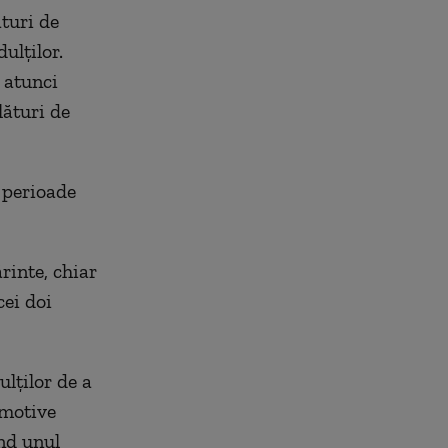
ături de
ulţilor.
” atunci
lături de
 perioade
rinte, chiar
cei doi
ulţilor de a
 motive
ând unul