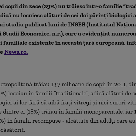
i copii din zece (29%) nu trăiesc într-o familie ”tra
dică nu locuiesc alături de cei doi părinţi biologici ai
ui studiu publicat luni de INSEE (Institutul Naţion
şi Studii Economice, n.r.), care a evidenţiat numero
i familiale existente în această ţară europeană, i
de
News.ro.
etropolitană trăiau 13,7 milioane de copii în 2011, din
%) locuiau în familii ”tradiţionale”, adică alături de c
ogici ai lor, fără să aibă fraţi vitregi şi nici surori vit
 dintre ei (18%) trăiau în familii monoparentale, iar 
1%) în familii recompuse - alcătuite din adulţi care au
căsătorit.