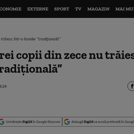
CONOMIE
EXTERNE
SPORT
TV
MAGAZIN
MAI MU
u trăiesc într-o familie ”tradiţională”
rei copii din zece nu trăie
tradiţională”
3:24
Urmărește
Digi24
în Google Discover
Adaugă
Digi24
ca sursă preferată în Googl