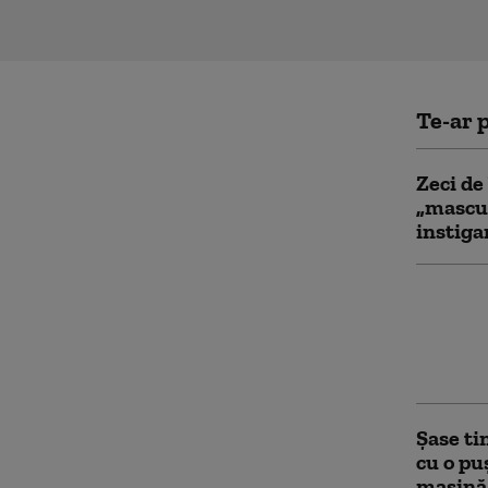
Te-ar p
Zeci de
„mascul
instiga
Incendi
podgori
Producă
de fum”
Şase ti
cu o pu
maşină 