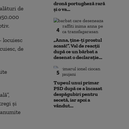
dronă portugheză rară
alături de
și o va...
r 950.000
tiv.
4
- locuiesc
„Anna, ţine-ţi prostul
acasă!”. Val de reacții
cuiesc, de
după ce un bărbat a
desenat o declarație...
ite
5
Tupeul unui primar
PSD după ce a încasat
despăgubiri pentru
ală”,
secetă, iar apoi a
regi şi
vândut...
u anumite