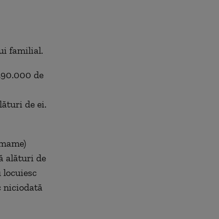
i familial.
 290.000 de
ături de ei.
 mame)
ă alături de
u locuiesc
c niciodată