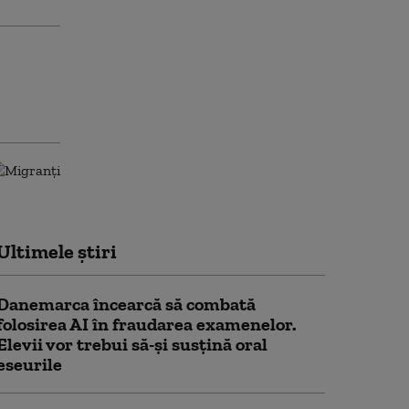
Ultimele știri
Danemarca încearcă să combată
folosirea AI în fraudarea examenelor.
Elevii vor trebui să-şi susţină oral
eseurile