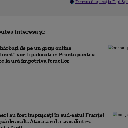
Descarcă aplicația Digi Sp
utea interesa și:
 bărbați de pe un grup online
inist” vor fi judecați în Franța pentru
re la ură împotriva femeilor
ile amenință
ile Franței.
torii se tem de „gustul
 al recoltei din 2026
neri au fost împuşcați în sud-estul Franţei
șcă de asalt. Atacatorul a tras dintr-o
și a fugit