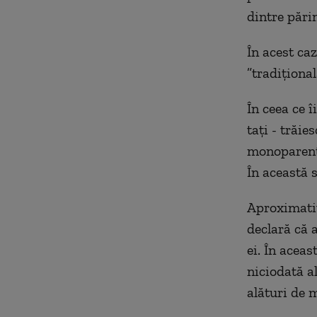
dintre părin
În acest ca
”tradiţional
În ceea ce î
taţi - trăie
monoparental
În această 
Aproximativ
declară că 
ei. În acea
niciodată al
alături de 