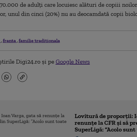
70.000 de adulţi care locuiesc alături de copiii noilo
lor, unul din cinci (20%) nu au deocamdată copii biolo
i
franta
familie traditionala
tirile Digi24.ro și pe
Google News
Lovitură de proporții: 
renunțe la CFR și să pre
SuperLigă: ”Acolo sunt 