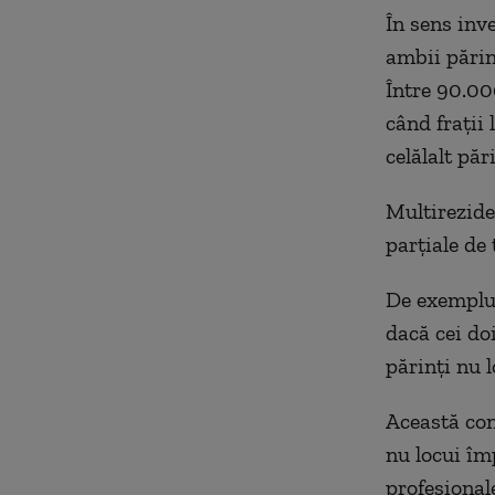
În sens inv
ambii părinţ
Între 90.000
când fraţii 
celălalt păr
Multirezide
parţiale de 
De exemplu,
dacă cei doi
părinţi nu 
Această conf
nu locui îm
profesional