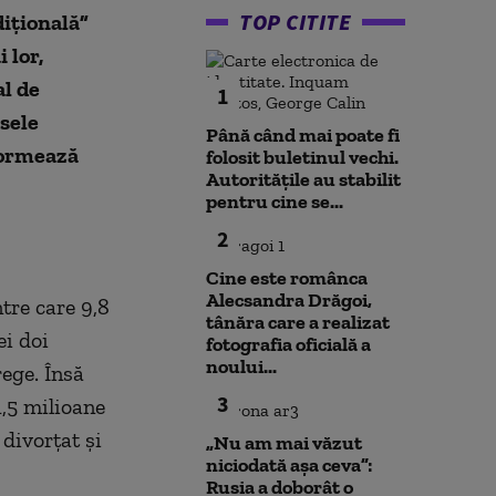
TOP CITITE
diţională”
 lor,
al de
1
asele
Până când mai poate fi
nformează
folosit buletinul vechi.
Autoritățile au stabilit
pentru cine se...
2
Cine este românca
Alecsandra Drăgoi,
tre care 9,8
tânăra care a realizat
ei doi
fotografia oficială a
noului...
rege. Însă
3
1,5 milioane
 divorţat şi
„Nu am mai văzut
niciodată așa ceva”:
Rusia a doborât o