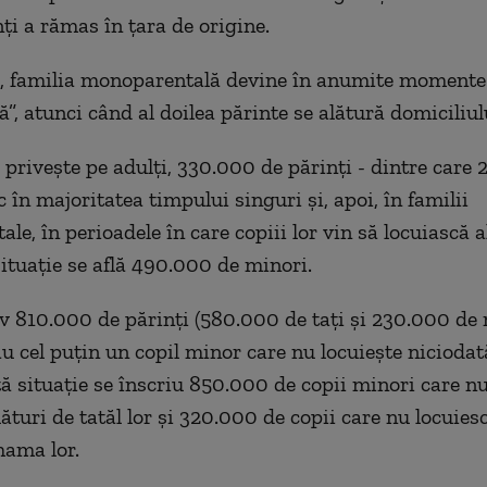
ţi a rămas în ţara de origine.
z, familia monoparentală devine în anumite momente
ă”, atunci când al doilea părinte se alătură domiciliulu
i priveşte pe adulţi, 330.000 de părinţi - dintre care
sc în majoritatea timpului singuri şi, apoi, în familii
e, în perioadele în care copiii lor vin să locuiască al
situaţie se află 490.000 de minori.
 810.000 de părinţi (580.000 de taţi şi 230.000 de
au cel puţin un copil minor care nu locuieşte niciodat
stă situaţie se înscriu 850.000 de copii minori care n
ături de tatăl lor şi 320.000 de copii care nu locuies
mama lor.