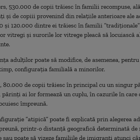
ers, 530.000 de copii trăiesc în familii recompuse, al
i şi de copiii provenind din relaţiile anterioare ale ad
 şi 120.000 dintre ei trăiesc în familii ”tradiţionale
lor vitregi şi surorile lor vitrege pleacă să locuiască a
inte.
nţa adulţilor poate să modifice, de asemenea, pentru
timp, configuraţia familială a minorilor.
 80.000 de copii trăiesc în principal cu un singur pă
 părinţi ai lor formează un cuplu, în cazurile în care 
locuiesc împreună.
iguraţie ”atipică” poate fi explicată prin alegerea ad
preună, printr-o distanţă geografică determinată de
e sau poate să vizeze familiile de imigranţi atunci c