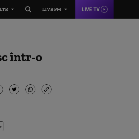
LIVE TV
LTE
LIVE FM
sc într-o
e