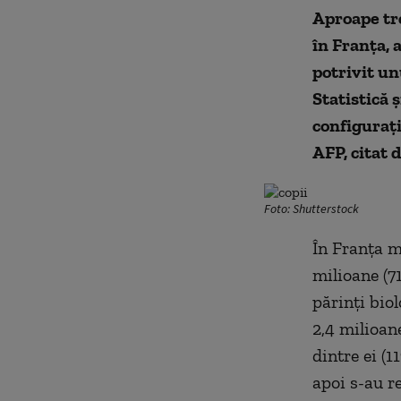
Aproape tre
în Franţa, a
potrivit un
Statistică 
configuraţi
AFP, citat 
Foto: Shutterstock
În Franţa m
milioane (71
părinţi biol
2,4 milioane
dintre ei (1
apoi s-au re