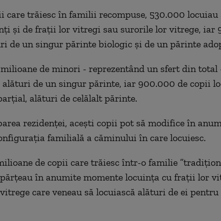
ii care trăiesc în familii recompuse, 530.000 locuiau 
nţi şi de fraţii lor vitregi sau surorile lor vitrege, ia
ri de un singur părinte biologic şi de un părinte adop
4 milioane de minori - reprezentând un sfert din total 
 alături de un singur părinte, iar 900.000 de copii lo
rţial, alături de celălalt părinte.
area rezidenţei, aceşti copii pot să modifice în anum
figuraţia familială a căminului în care locuiesc.
ilioane de copii care trăiesc într-o familie ”tradiţion
ărţeau în anumite momente locuinţa cu fraţii lor vit
r vitrege care veneau să locuiască alături de ei pentr