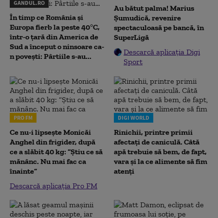
GANDUL.RO
Au bătut palma! Marius
În timp ce România și
Șumudică, revenire
Europa fierb la peste 40°C,
spectaculoasă pe bancă, în
într-o țară din America de
SuperLigă
Sud a început o ninsoare ca-
Descarcă aplicația Digi
n povești: Pârtiile s-au...
Sport
PRO FM
DIGI WORLD
Ce nu-i lipsește Monicăi
Rinichii, printre primii
Anghel din frigider, după
afectați de caniculă. Câtă
ce a slăbit 40 kg: “Știu ce să
apă trebuie să bem, de fapt,
mănânc. Nu mai fac ca
vara și la ce alimente să fim
înainte”
atenți
Descarcă aplicația Pro FM