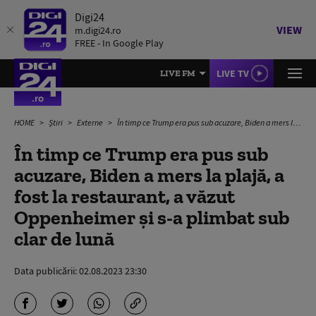
Digi24
VIEW
m.digi24.ro
FREE - In Google Play
LIVE TV
LIVE FM
HOME
Știri
Externe
În timp ce Trump era pus sub acuzare, Biden a mers la plajă, a fost la restaurant, a văzut Oppenheimer şi s-a plimbat sub clar de lună
În timp ce Trump era pus sub
acuzare, Biden a mers la plajă, a
fost la restaurant, a văzut
Oppenheimer şi s-a plimbat sub
clar de lună
Data publicării:
02.08.2023 23:30