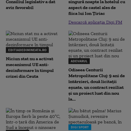
Consiliul legislativ a dat
singură noapte la hotelul cu
aviz favorabil
aspect de castel ales de
fiica lui Ion Țiriac
Descarcă aplicația Digi FM
EDITIADEDIMINEATA.RO
Niciun stat nu a activat
ADEVARUL
mecanismul UE anti-
Odiseea Centurii
dezinformare în timpul
Metropolitane Cluj: 9 ani de
crizei din Ceuta
întârzieri, două licitații
eșuate, un contract reziliat
și un proiect luat din nou
la...
DIGI SPORT