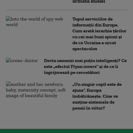
armata Rusiei
Topul serviciilor de
informații din Europa.
Cum arată ierarhia țărilor
cu cei mai buni spioni și
de ce Ucraina a urcat
spectaculos
Devin oamenii mai puțin inteligenți? Ce
este „efectul Flynn invers” și de ce îi
îngrijorează pe cercetători
„Un singur copil este de
ajuns”. Europa
îmbătrânește. Cine va
susține sistemele de
pensii în viitor?