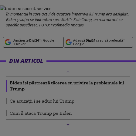
În momentul în care actul de acuzare împotriva lui Trump era desigilat,
Biden şi soţia se îndreptau spre Matt's Fish Camp, un restaurant cu
specific pescăresc. FOTO: Profimedia Images
Urmărește
Digi24
în Google
Adaugă
Digi24
ca sursă preferată în
Discover
Google
DIN ARTICOL
Biden își păstrează tăcerea cu privire la problemele lui
Trump
Ce acuzații i se aduc lui Trump
Cum îl atacă Trump pe Biden