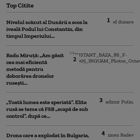
Top Citite
1
Nivelul scăzut al Dunării a scos la
iveală Podul lui Constantin, din
timpul Imperiului...
Radu Miruță: „Am găsit
2
cea mai eficientă
metodă pentru
doborârea dronelor
rusești...
3
„Toată lumea este speriată”. Elita
rusă se teme că FSB „scapă de sub
control”, după ce...
4
Drona care a explodat în Bulgaria,