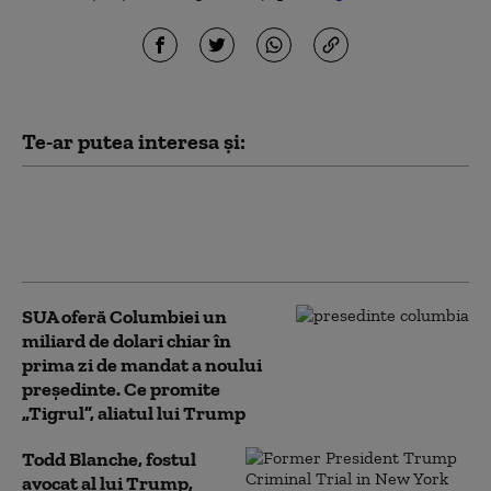
Te-ar putea interesa și:
Cancerul lui Joe Biden „s-a răspândit”
şi este „foarte dureros și debilitant”,
dezvăluie fiul său Hunter
SUA oferă Columbiei un
miliard de dolari chiar în
prima zi de mandat a noului
președinte. Ce promite
„Tigrul”, aliatul lui Trump
Todd Blanche, fostul
avocat al lui Trump,