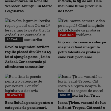
accidentarea lui Ronaldo
în 2026, la 89 de ani. Cele
Webster. Anunțul lui Mario
mai bune filme și rolurile
Felgueiras
de Oscar
PLAYTECH
ADEVĂRUL
Poți monta camere video pe
Revolta legumicultorilor:
mașină? Când imaginile
roșiile pleacă din Olt cu 1,5
pot fi folosite ca probă și
lei și ajung la peste 5 lei în
când riști probleme
Ardeal. Cer controale și
eliminarea samsarilor
NEWSWEEK
DIGI FM
Beneficiu la pensie pentru o
Ioana Țiriac, vacanță de lux
categorie de pensionari.
în Saint-Tropez. Cât costă o