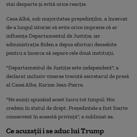
stai deoparte şi evită orice reacţie.
Casa Albă, sub majoritatea preşedinţilor, a încercat
de-a lungul istoriei să evite orice impresie că ar
influenţa Departamentul de Justiţie, iar
administraţia Biden a depus eforturi deosebite
pentru a încerca să separe cele două instituţii.
"Departamentul de Justiţie este independent", a
declarat inclusiv vinerea trecută secretarul de presă
al Casei Albe, Karine Jean-Pierre.
"Ne auziţi spunând acest lucru tot timpul: Noi
credem în statul de drept. Preşedintele a fost foarte
consecvent în această privinţă", a subliniat ea.
Ce acuzații i se aduc lui Trump