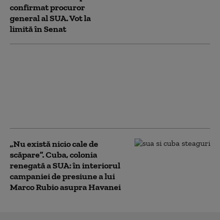
confirmat procuror
general al SUA. Vot la
limită în Senat
Groenlanda, sub
presiunea lui Trump. O
companie din Texas
forțează limitele: foraj
petrolier fără acordul
autorităților locale
„Nu există nicio cale de
scăpare”. Cuba, colonia
renegată a SUA: în interiorul
campaniei de presiune a lui
Marco Rubio asupra Havanei