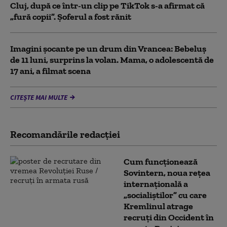
Cluj, după ce într-un clip pe TikTok s-a afirmat că
„fură copii”. Șoferul a fost rănit
Imagini șocante pe un drum din Vrancea: Bebeluș
de 11 luni, surprins la volan. Mama, o adolescentă de
17 ani, a filmat scena
CITEȘTE MAI MULTE
Recomandările redacţiei
Cum funcționează
Sovintern, noua rețea
internațională a
„socialiștilor” cu care
Kremlinul atrage
recruți din Occident în