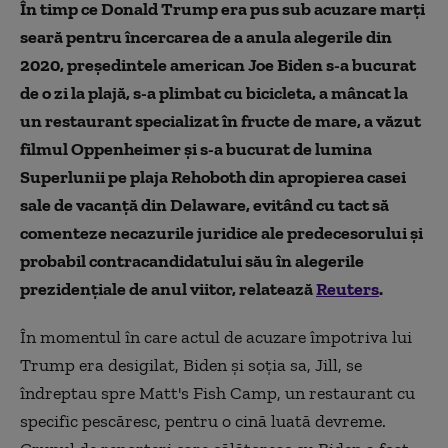
În timp ce Donald Trump era pus sub acuzare marţi
seară pentru încercarea de a anula alegerile din
2020, preşedintele american Joe Biden s-a bucurat
de o zi la plajă, s-a plimbat cu bicicleta, a mâncat la
un restaurant specializat în fructe de mare, a văzut
filmul Oppenheimer și s-a bucurat de lumina
Superlunii pe plaja Rehoboth din apropierea casei
sale de vacanţă din Delaware, evitând cu tact să
comenteze necazurile juridice ale predecesorului şi
probabil contracandidatului său în alegerile
prezidenţiale de anul viitor, relatează
Reuters
.
În momentul în care actul de acuzare împotriva lui
Trump era desigilat, Biden şi soţia sa, Jill, se
îndreptau spre Matt's Fish Camp, un restaurant cu
specific pescăresc, pentru o cină luată devreme.