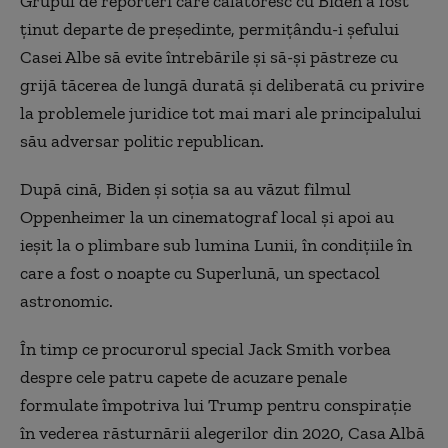
Grupul de reporteri care călătoresc cu Biden a fost
ţinut departe de preşedinte, permiţându-i şefului
Casei Albe să evite întrebările şi să-şi păstreze cu
grijă tăcerea de lungă durată şi deliberată cu privire
la problemele juridice tot mai mari ale principalului
său adversar politic republican.
După cină, Biden şi soţia sa au văzut filmul
Oppenheimer la un cinematograf local şi apoi au
ieşit la o plimbare sub lumina Lunii, în condiţiile în
care a fost o noapte cu Superlună, un spectacol
astronomic.
În timp ce procurorul special Jack Smith vorbea
despre cele patru capete de acuzare penale
formulate împotriva lui Trump pentru conspiraţie
în vederea răsturnării alegerilor din 2020, Casa Albă