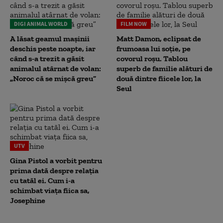
DIGI ANIMAL WORLD
FILM NOW
A lăsat geamul mașinii
Matt Damon, eclipsat de
deschis peste noapte, iar
frumoasa lui soție, pe
când s-a trezit a găsit
covorul roșu. Tablou
animalul atârnat de volan:
superb de familie alături de
„Noroc că se mișcă greu”
două dintre fiicele lor, la
Seul
UTV
Gina Pistol a vorbit pentru
prima dată despre relația
cu tatăl ei. Cum i-a
schimbat viața fiica sa,
Josephine