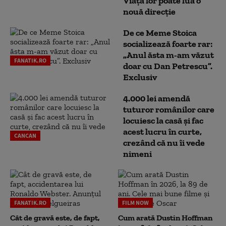
Viața lor poate lua o
nouă direcție
De ce Meme Stoica
socializează foarte rar:
„Anul ăsta m-am văzut
FANATIK.RO
doar cu Dan Petrescu”.
Exclusiv
4.000 lei amendă
tuturor românilor care
locuiesc la casă și fac
acest lucru în curte,
CANCAN
crezând că nu îi vede
nimeni
FANATIK.RO
FILM NOW
Cât de gravă este, de fapt,
Cum arată Dustin Hoffman