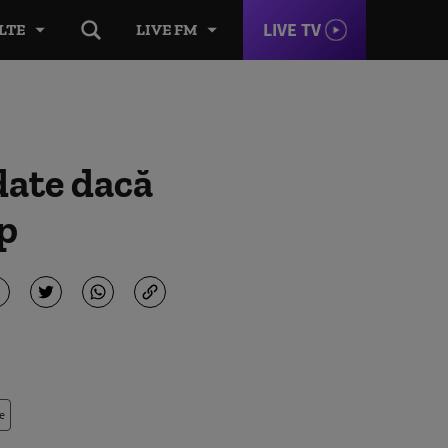
LIVE TV
LTE
LIVE FM
date dacă
mp
e