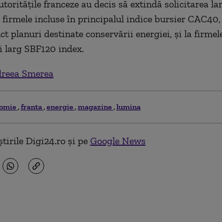
autorităţile franceze au decis să extindă solicitarea l
e firmele incluse în principalul indice bursier CAC40,
t planuri destinate conservării energiei, şi la firmel
i larg SBF120 index.
reea Smerea
nomie
franta
energie
magazine
lumina
tirile Digi24.ro și pe
Google News