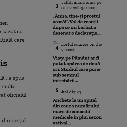
3
„Anna, ţine-ţi prostul
acasă!”. Val de reacții
her,
după ce un bărbat a
 scăzut cu
desenat o declarație...
iţială care
4
Viața pe Pământ ar fi
is
putut apărea de două
ori. Studiul care pune
sub semnul
ă", a spus
întrebării...
i multe
5
at oficialul
Anchetă la un spital
din cauza numărului
mare de concedii
medicale în plin sezon
 din preţul
estival...