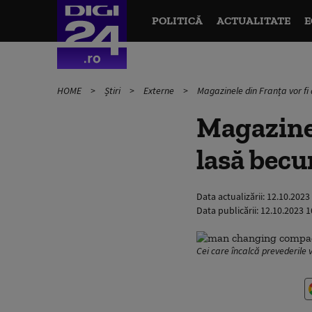
POLITICĂ
ACTUALITATE
E
HOME
Știri
Externe
Magazinele din Franța vor f
Magazinel
lasă becu
Data actualizării:
12.10.2023
Data publicării:
12.10.2023 1
Cei care încalcă prevederile