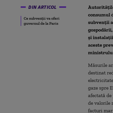
DIN ARTICOL
Autoritățil
consumul d
Ce subvenții va oferi
subvenții a
guvernul de la Paris
gospodării, 
și instalaţ
aceste prev
ministrului
Măsurile an
destinat red
electricitat
gaze spre E
afectată de
de valorile
facturi mari