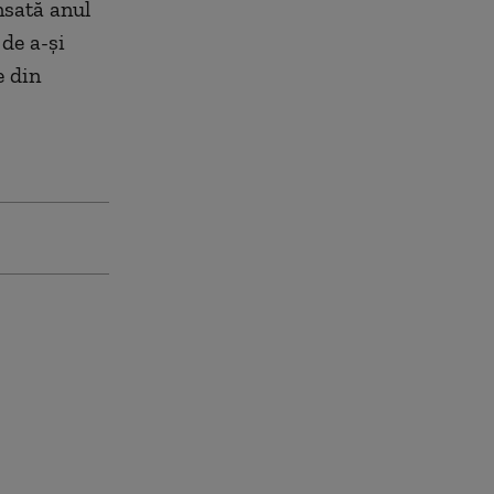
ansată anul
 de a-şi
e din