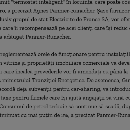
mit "termostat inteligent" în locuinţe, care poate cos
ro, a precizat Agnes Pannier-Runacher. Şase furnizor
lusiv grupul de stat Electricite de France SA, vor ofe
e care îi recompensează pe acei clienţi care îşi redu
 a adăugat Pannier-Runacher.
 reglementează orele de funcţionare pentru instalaţiil
n vitrine şi proprietăţi imobiliare comerciale va dev
ei care încalcă prevederile vor fi amendaţi cu până la
s ministrului Tranziţiei Energetice. De asemenea, Gu
 acordă deja subvenţii pentru car-sharing, va introdu
taxe pentru firmele care îşi ajută angajaţii să vină cu
. Consumul de petrol trebuie să continue să scadă, du
diminuat cu mai puţin de 2%, a precizat Pannier-Runa