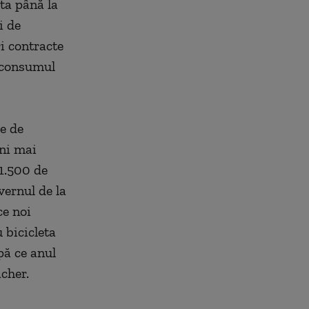
ta până la
i de
ri contracte
c consumul
e de
eni mai
 1.500 de
vernul de la
ce noi
 bicicleta
pă ce anul
cher.