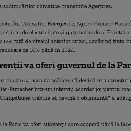
 schimbărilor climatice, transmite Agerpres.
nistrului Tranziţiei Energetice, Agnes Pannier-Runac
mbinat de electricitate şi gaze naturale al Franţei a
12% faţă de nivelul anterior crizei, depăşind ţinta in
reducere de 10% până în 2024.
enții va oferi guvernul de la Par
 meu este ca această scădere să devină una structural
er-Runacher într-un interviu acordat joi pentru ma
 "Cumpătarea trebuie să devină o obişnuinţă", a adăug
 la Paris va oferi subvenţii care acoperă până la 80%