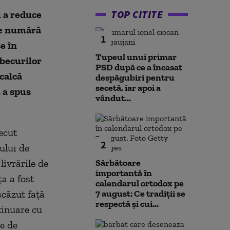
TOP CITITE
u a reduce
se numără
1
e în
Tupeul unui primar
 becurilor
PSD după ce a încasat
calcă
despăgubiri pentru
secetă, iar apoi a
 a spus
vândut...
ecut
2
mului de
livrările de
Sărbătoare
importantă în
a a fost
calendarul ortodox pe
scăzut faţă
7 august: Ce tradiții se
respectă și cui...
tinuare cu
le de