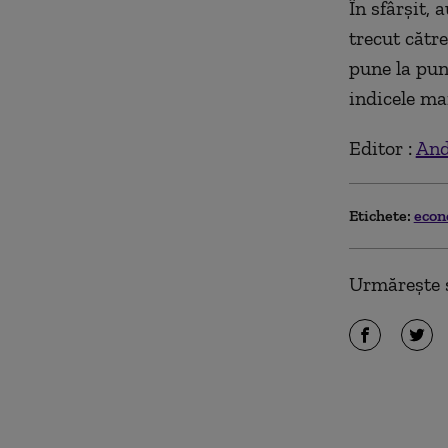
În sfârşit, 
trecut cătr
pune la punc
indicele ma
Editor :
And
Etichete:
eco
Urmărește ș