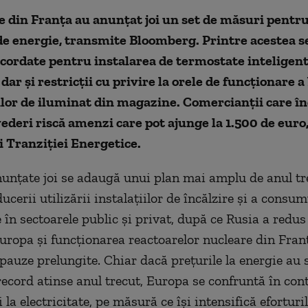
e din Franța au anunțat joi un set de măsuri pentr
e energie, transmite Bloomberg. Printre acestea 
cordate pentru instalarea de termostate inteligent
dar și restricții cu privire la orele de funcţionare a
iilor de iluminat din magazine. Comercianții care în
ederi riscă amenzi care pot ajunge la 1.500 de euro,
 Tranziţiei Energetice.
unţate joi se adaugă unui plan mai amplu de anul tr
ucerii utilizării instalaţiilor de încălzire şi a consu
e în sectoarele public şi privat, după ce Rusia a redus 
uropa şi funcţionarea reactoarelor nucleare din Franţ
 pauze prelungite. Chiar dacă preţurile la energie au 
 record atinse anul trecut, Europa se confruntă în con
 la electricitate, pe măsură ce îşi intensifică eforturi