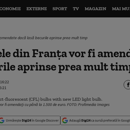
CONOMIE
EXTERNE
SPORT
TV
MAGAZIN
MAI MU
i amendate dacă lasă becurile aprinse prea mult timp
e din Franța vor fi amen
rile aprinse prea mult ti
 16:22
6:21
 vor fi amendaţi cu până la 1.500 de euro. FOTO: Profimedia Images
Urmărește
Digi24
în Google Discover
Adaugă
Digi24
ca sursă preferată în Googl