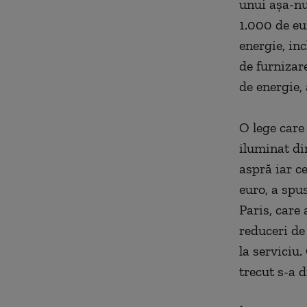
unui aşa-nu
1.000 de eu
energie, inc
de furnizar
de energie,
O lege care
iluminat di
aspră iar c
euro, a spu
Paris, care
reduceri de 
la serviciu
trecut s-a 