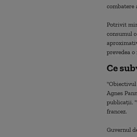
combatere a
Potrivit mi
consumul co
aproximativ 
prevedea o 
Ce subv
"Obiectivul
Agnes Panni
publicaţii.
francez.
Guvernul de