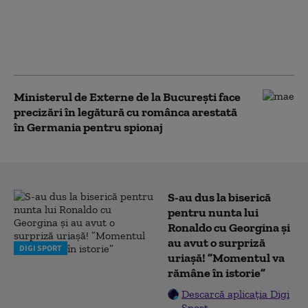
Moscova reacționează și acuză o
„provocare complet fabricată”: „Nu
serveşte decât intereselor
Kievului”
Ministerul de Externe de la București face
precizări în legătură cu românca arestată
în Germania pentru spionaj
S-au dus la biserică
pentru nunta lui
Ronaldo cu Georgina și
au avut o surpriză
DIGI SPORT
uriașă! ”Momentul va
rămâne în istorie”
Descarcă aplicația Digi
Sport