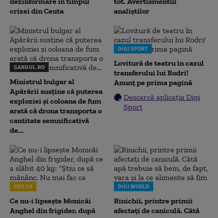
dezinformare în timpul
tot. Avertismentul
crizei din Ceuta
analiștilor
DIGI SPORT
Lovitură de teatru în cazul
GANDUL.RO
transferului lui Rodri!
Ministrul bulgar al
Anunț pe prima pagină
Apărării susține că puterea
Descarcă aplicația Digi
exploziei și coloana de fum
Sport
arată că drona transporta o
cantitate semnificativă
de...
PRO FM
DIGI WORLD
Ce nu-i lipsește Monicăi
Rinichii, printre primii
Anghel din frigider, după
afectați de caniculă. Câtă