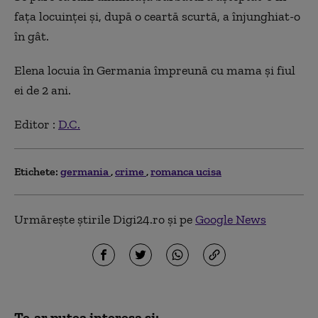
fața locuinței și, după o ceartă scurtă, a înjunghiat-o
în gât.
Elena locuia în Germania împreună cu mama și fiul
ei de 2 ani.
Editor :
D.C.
Etichete:
germania
crime
romanca ucisa
Urmărește știrile Digi24.ro și pe
Google News
Te-ar putea interesa și: