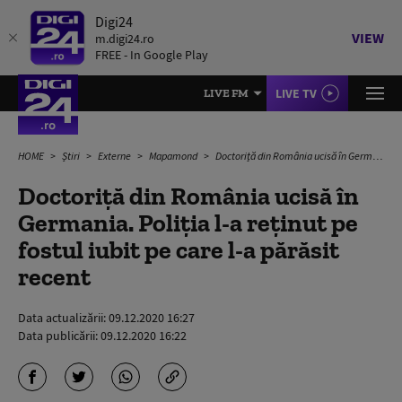
Digi24
VIEW
m.digi24.ro
FREE - In Google Play
LIVE TV
LIVE FM
HOME
Știri
Externe
Mapamond
Doctoriță din România ucisă în Germania. Poliția l-a reținut pe fostul iubit pe care l-a părăsit recent
Doctoriță din România ucisă în
Germania. Poliția l-a reținut pe
fostul iubit pe care l-a părăsit
recent
Data actualizării:
09.12.2020 16:27
Data publicării:
09.12.2020 16:22