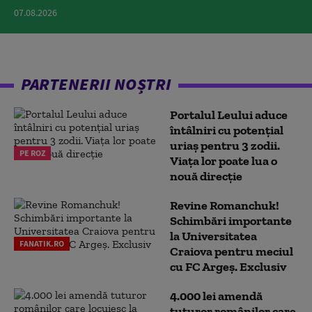
07.08.2026
PARTENERII NOȘTRI
Portalul Leului aduce
întâlniri cu potențial
uriaș pentru 3 zodii.
PE ROZ
Viața lor poate lua o
nouă direcție
Revine Romanchuk!
Schimbări importante
la Universitatea
FANATIK.RO
Craiova pentru meciul
cu FC Argeş. Exclusiv
4.000 lei amendă
tuturor românilor care