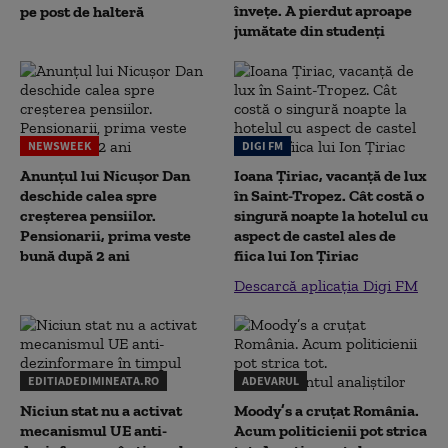
înveţe. A pierdut aproape
pe post de halteră
jumătate din studenţi
NEWSWEEK
DIGI FM
Anunțul lui Nicușor Dan
Ioana Țiriac, vacanță de lux
deschide calea spre
în Saint-Tropez. Cât costă o
creșterea pensiilor.
singură noapte la hotelul cu
Pensionarii, prima veste
aspect de castel ales de
bună după 2 ani
fiica lui Ion Țiriac
Descarcă aplicația Digi FM
EDITIADEDIMINEATA.RO
ADEVARUL
Niciun stat nu a activat
Moody’s a cruțat România.
mecanismul UE anti-
Acum politicienii pot strica