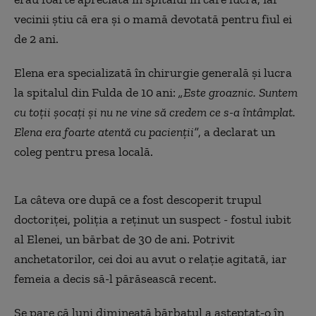
vecinii știu că era și o mamă devotată pentru fiul ei
de 2 ani.
Elena era specializată în chirurgie generală și lucra
la spitalul din Fulda de 10 ani:
„Este groaznic. Suntem
cu toții șocați și nu ne vine să credem ce s-a întâmplat.
Elena era foarte atentă cu pacienții”
, a declarat un
coleg pentru presa locală.
La câteva ore după ce a fost descoperit trupul
doctoriței, poliția a reținut un suspect - fostul iubit
al Elenei, un bărbat de 30 de ani. Potrivit
anchetatorilor, cei doi au avut o relație agitată, iar
femeia a decis să-l părăsească recent.
Se pare că luni dimineață bărbatul a așteptat-o în