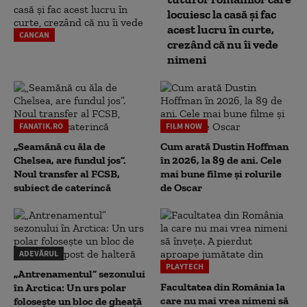
locuiesc la casă și fac
acest lucru în curte,
CANCAN
crezând că nu îi vede
nimeni
FANATIK.RO
FILM NOW
„Seamănă cu ăla de
Cum arată Dustin Hoffman
Chelsea, are fundul jos”.
în 2026, la 89 de ani. Cele
Noul transfer al FCSB,
mai bune filme și rolurile
subiect de caterincă
de Oscar
ADEVĂRUL
PLAYTECH
„Antrenamentul” sezonului
Facultatea din România la
în Arctica: Un urs polar
care nu mai vrea nimeni să
folosește un bloc de gheață