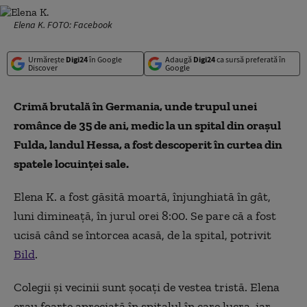
Elena K. FOTO: Facebook
Urmărește
Digi24
în Google
Adaugă
Digi24
ca sursă preferată în
Discover
Google
Crimă brutală în Germania, unde trupul unei
românce de 35 de ani, medic la un spital din orașul
Fulda, landul Hessa, a fost descoperit în curtea din
spatele locuinței sale.
Elena K. a fost găsită moartă, înjunghiată în gât,
luni dimineață, în jurul orei 8:00. Se pare că a fost
ucisă când se întorcea acasă, de la spital, potrivit
Bild
.
Colegii și vecinii sunt șocați de vestea tristă. Elena
erau foarte apreciată în spitalul în care lucra, iar