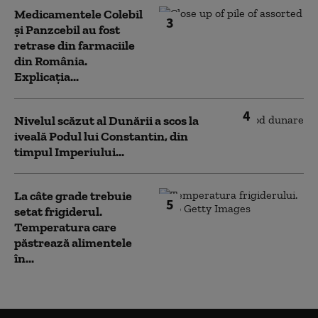
Medicamentele Colebil
3
și Panzcebil au fost
retrase din farmaciile
din România.
Explicația...
4
Nivelul scăzut al Dunării a scos la
iveală Podul lui Constantin, din
timpul Imperiului...
La câte grade trebuie
5
setat frigiderul.
Temperatura care
păstrează alimentele
în...