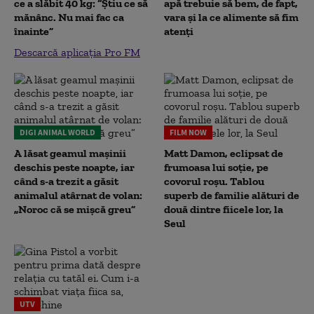
ce a slăbit 40 kg: “Știu ce să
apă trebuie să bem, de fapt,
mănânc. Nu mai fac ca
vara și la ce alimente să fim
înainte”
atenți
Descarcă aplicația Pro FM
DIGI ANIMAL WORLD
FILM NOW
A lăsat geamul mașinii
Matt Damon, eclipsat de
deschis peste noapte, iar
frumoasa lui soție, pe
când s-a trezit a găsit
covorul roșu. Tablou
animalul atârnat de volan:
superb de familie alături de
„Noroc că se mișcă greu”
două dintre fiicele lor, la
Seul
UTV