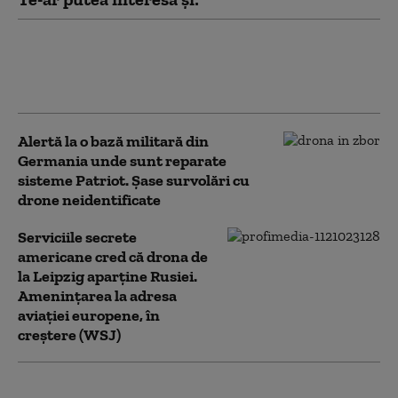
Germania a luat o primă măsură
după incidentul cu dronă de pe
aeroportul din Leipzig
Alertă la o bază militară din
Germania unde sunt reparate
sisteme Patriot. Șase survolări cu
drone neidentificate
Serviciile secrete
americane cred că drona de
la Leipzig aparține Rusiei.
Amenințarea la adresa
aviației europene, în
creștere (WSJ)
Cazul dronei de la Leipzig.