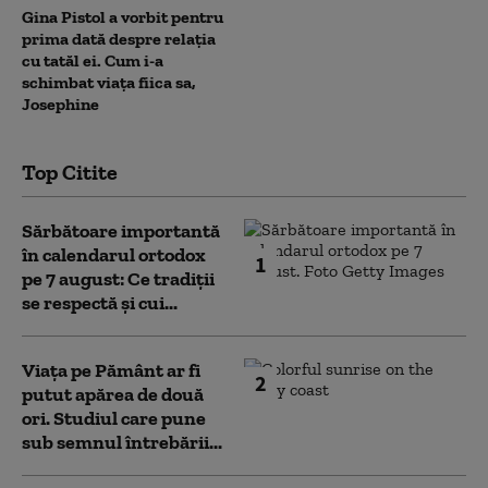
Gina Pistol a vorbit pentru
prima dată despre relația
cu tatăl ei. Cum i-a
schimbat viața fiica sa,
Josephine
Top Citite
Sărbătoare importantă
în calendarul ortodox
1
pe 7 august: Ce tradiții
se respectă și cui...
Viața pe Pământ ar fi
2
putut apărea de două
ori. Studiul care pune
sub semnul întrebării...