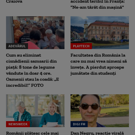
Craiova
accident teribil în Franța:
"Ne-am târât din mașină"
ADEVĂRUL
PLAYTECH
Cum au eliminat
Facultatea din România la
cisnădienii samsarii din
care nu mai vrea nimeni să
piață: 8 tone de legume
înveţe. A pierdut aproape
vândute în doar 4 ore.
jumătate din studenţi
Oamenii stau la coadă: „E
incredibil!” FOTO
NEWSWEEK
DIGI FM
Românii plătesc cele mai
Dan Negru, reacție virală