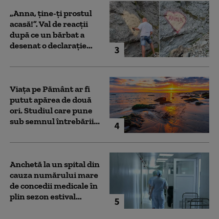
„Anna, ţine-ţi prostul
acasă!”. Val de reacții
după ce un bărbat a
desenat o declarație...
3
Viața pe Pământ ar fi
putut apărea de două
ori. Studiul care pune
sub semnul întrebării...
4
Anchetă la un spital din
cauza numărului mare
de concedii medicale în
plin sezon estival...
5