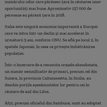
numărului celor care părăsesc ţara în căutarea unor
oportunităţi mai bune. Aproximativ 157 000 de
persoane au părăsit ţara în 2018.
Italia este singură economie importantă a Europei
care va intra într-un declin şi mai accelerat în
următorii 5 ani, conform ONU. Se află pe locul 2, în
spatele Japoniei, în ceea ce priveşte îmbătrânirea
populaţiei.
Într-o încercare de a resuscita oraşele abandonate,
un număr semnificativ de primari, precum cel din
Sutera, în provincia Caltanissetta, în Sicilia, au
deschis porţile aşezămintelor lor pentru cei în
căutare de azil din Libia.
Alţii, precum oficialul din Sambuca, sunt au adoptat