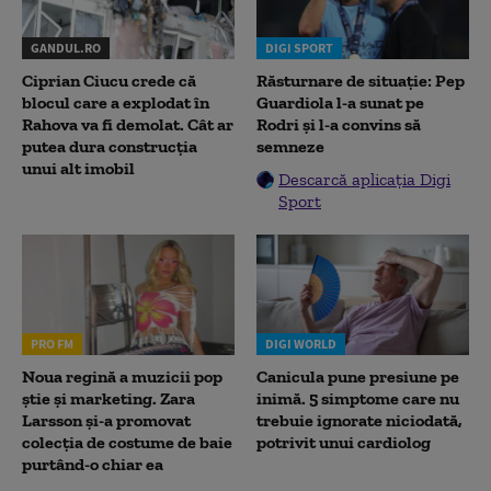
GANDUL.RO
DIGI SPORT
Ciprian Ciucu crede că
Răsturnare de situație: Pep
blocul care a explodat în
Guardiola l-a sunat pe
Rahova va fi demolat. Cât ar
Rodri și l-a convins să
putea dura construcția
semneze
unui alt imobil
Descarcă aplicația Digi
Sport
PRO FM
DIGI WORLD
Noua regină a muzicii pop
Canicula pune presiune pe
știe și marketing. Zara
inimă. 5 simptome care nu
Larsson și-a promovat
trebuie ignorate niciodată,
colecția de costume de baie
potrivit unui cardiolog
purtând-o chiar ea