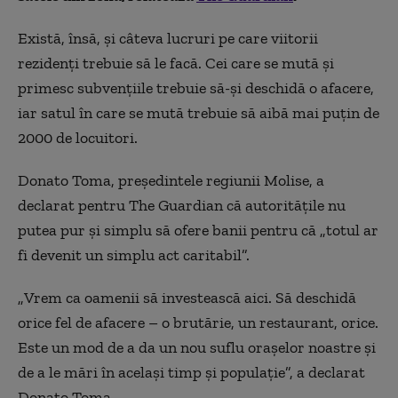
Există, însă, şi câteva lucruri pe care viitorii
rezidenţi trebuie să le facă. Cei care se mută şi
primesc subvenţiile trebuie să-şi deschidă o afacere,
iar satul în care se mută trebuie să aibă mai puţin de
2000 de locuitori.
Donato Toma, preşedintele regiunii Molise, a
declarat pentru The Guardian că autorităţile nu
putea pur şi simplu să ofere banii pentru că „
totul ar
fi devenit un simplu act caritabil
”.
„
Vrem ca oamenii s
ă investească aici. Să deschidă
orice fel de afacere – o brutărie, un restaurant, orice.
Este un mod de a da un nou suflu oraşelor noastre şi
de a le mări în acelaşi timp şi populaţie”, a declarat
Donato Toma.