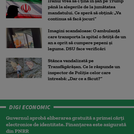
Iranul vrea să-l țină în șah pe Trump
până la alegerile de la jumătatea
mandatului. Ce speră să obțină: „Va
continua să facă jocuri”
Imagini scandaloase: O ambulanță
care transporta la spital o fetiță de un
an a oprit să cumpere pepeni și
legume. DSU face verificări
Stânca vandalizată pe
Transfăgărășan. Ce le răspunde un
inspector de Poliție celor care
întreabă: „Dar ce a făcut?”
DIGI ECONOMIC
Guvernul aprobă eliberarea gratuită a primei cărţi
electronice de identitate. Finanțarea este asigurată
din PNRR