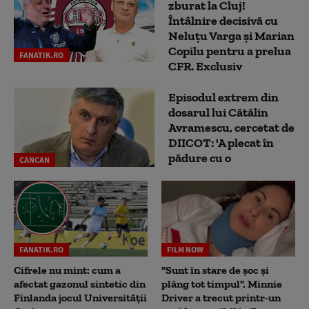
zburat la Cluj!
Întâlnire decisivă cu
Neluţu Varga şi Marian
Copilu pentru a prelua
FANATIK.RO
CFR. Exclusiv
Episodul extrem din
dosarul lui Cătălin
Avramescu, cercetat de
DIICOT: 'A plecat în
pădure cu o
CANCAN
FANATIK.RO
FILM NOW
Cifrele nu mint: cum a
"Sunt în stare de șoc și
afectat gazonul sintetic din
plâng tot timpul". Minnie
Finlanda jocul Universității
Driver a trecut printr-un