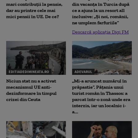
mari contribuții la pensie,
din vacanța în Turcia după
dar au printre cele mai
ce a ajuns la un resort all
mici pensii în UE. De ce?
inclusive: „Și noi, românii,
ne umplem farfuriile”
Descarcă aplicația Digi FM
EDITIADEDIMINEATA.RO
ADEVARUL
Niciun stat nu a activat
„Mi-a aruncat numărul în
mecanismul UE anti-
prăpastie”. Pățania unui
dezinformare în timpul
turist român în Thassos: a
crizei din Ceuta
parcat într-o zonă unde era
interzis, iar un localnic i-
a...