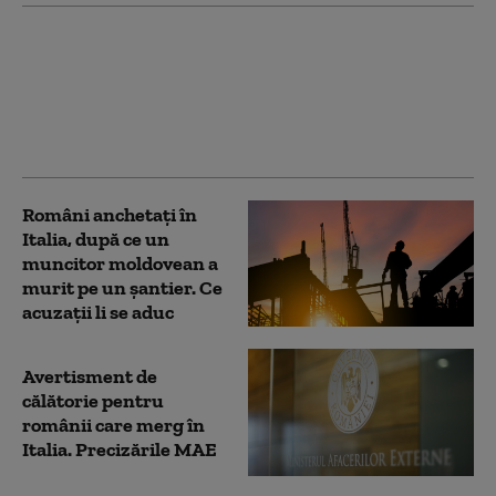
Spania ameninţă Italia
cu contramăsuri dacă
nu elimină controalele
la frontiere impuse
după criza din Ceuta
Români anchetați în
Italia, după ce un
muncitor moldovean a
murit pe un șantier. Ce
acuzații li se aduc
Avertisment de
călătorie pentru
românii care merg în
Italia. Precizările MAE