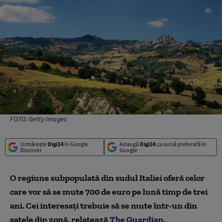
FOTO: Getty Images
Urmărește
Digi24
în Google
Adaugă
Digi24
ca sursă preferată în
Discover
Google
O regiune subpopulat
ă din sudul Italiei oferă celor
care vor să se mute 700 de euro pe lună timp de trei
ani. Cei interesaţi trebuie să se mute într-un din
satele din zonă, relatează
The Guardian
.