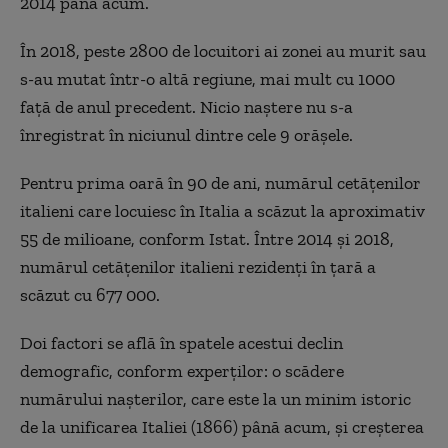
2014 până acum.
În 2018, peste 2800 de locuitori ai zonei au murit sau
s-au mutat într-o altă regiune, mai mult cu 1000
faţă de anul precedent. Nicio naştere nu s-a
înregistrat în niciunul dintre cele 9 orăşele.
Pentru prima oară în 90 de ani, numărul cetăţenilor
italieni care locuiesc în Italia a scăzut la aproximativ
55 de milioane, conform Istat.
Între 2014 şi 2018,
numărul cetăţenilor italieni rezidenţi în ţară a
scăzut cu 677 000.
Doi factori se află în spatele acestui declin
demografic, conform experţilor:
o sc
ădere
numărului naşterilor, care este la un minim istoric
de la unificarea Italiei (1866) până acum, şi creşterea