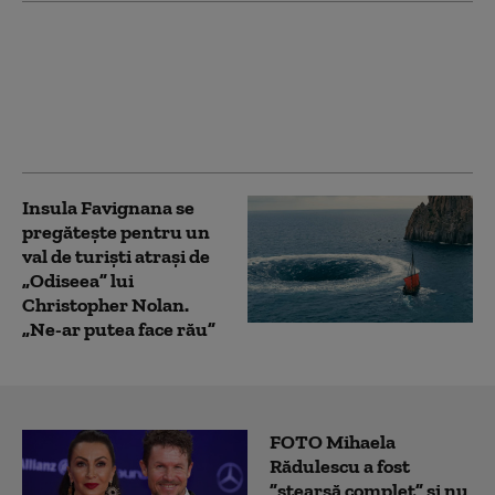
Etna a erupt din nou.
Restricții pe aeroportul
din Catania, iar mai
multe zboruri au fost
deviate
Insula Favignana se
pregăteşte pentru un
val de turişti atraşi de
„Odiseea” lui
Christopher Nolan.
„Ne-ar putea face rău”
FOTO Mihaela
Rădulescu a fost
”ștearsă complet” și nu