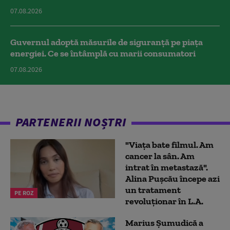
07.08.2026
Guvernul adoptă măsurile de siguranță pe piața
energiei. Ce se întâmplă cu marii consumatori
07.08.2026
PARTENERII NOȘTRI
"Viața bate filmul. Am
cancer la sân. Am
intrat în metastază".
Alina Pușcău începe azi
un tratament
PE ROZ
revoluționar în L.A.
Marius Şumudică a