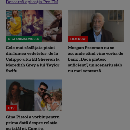
Descarcă aplicația Pro FM
DIGI ANIMAL WORLD
FILM NOW
Cele mai răsfățate pisici
Morgan Freeman nu se
din lumea vedetelor: de la
ascunde când vine vorba de
Calippo a lui Ed Sheeran la
bani: „Dacă plătesc
Meredith Grey a lui Taylor
suficient”, un scenariu slab
Swift
nu mai contează
UTV
Gina Pistol a vorbit pentru
prima dată despre relația
cu tatăl ei. Cum i-a