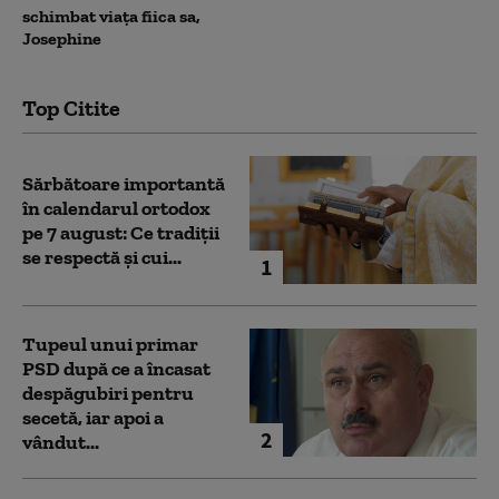
schimbat viața fiica sa,
Josephine
Top Citite
Sărbătoare importantă
în calendarul ortodox
pe 7 august: Ce tradiții
se respectă și cui...
1
Tupeul unui primar
PSD după ce a încasat
despăgubiri pentru
secetă, iar apoi a
2
vândut...