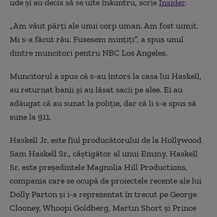
ude și au decis să se uite înăuntru, scrie
Insider
.
„Am văut părți ale unui corp uman. Am fost uimit.
Mi s-a făcut rău. Fusesem mințiți”, a spus unul
dintre muncitori pentru NBC Los Angeles.
Muncitorul a spus că s-au întors la casa lui Haskell,
au returnat banii și au lăsat sacii pe alee. Ei au
adăugat că au sunat la poliție, dar că li s-a spus să
sune la 911.
Haskell Jr. este fiul producătorului de la Hollywood
Sam Haskell Sr., câștigător al unui Emmy. Haskell
Sr. este președintele Magnolia Hill Productions,
compania care se ocupă de proiectele recente ale lui
Dolly Parton și i-a reprezentat în trecut pe George
Clooney, Whoopi Goldberg, Martin Short și Prince