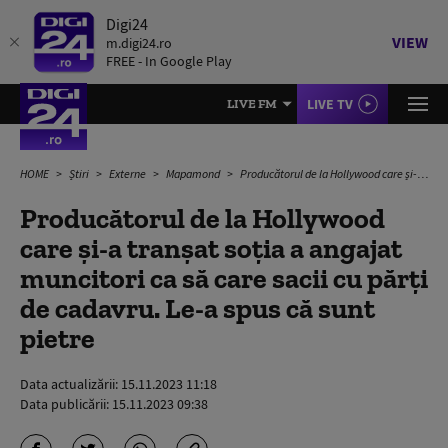
Digi24
VIEW
m.digi24.ro
FREE - In Google Play
LIVE TV
LIVE FM
HOME
Știri
Externe
Mapamond
Producătorul de la Hollywood care și-a tranșat soția a angajat muncitori ca să care sacii cu părți de cadavru. Le-a spus că sunt pietre
Producătorul de la Hollywood
care și-a tranșat soția a angajat
muncitori ca să care sacii cu părți
de cadavru. Le-a spus că sunt
pietre
Data actualizării:
15.11.2023 11:18
Data publicării:
15.11.2023 09:38