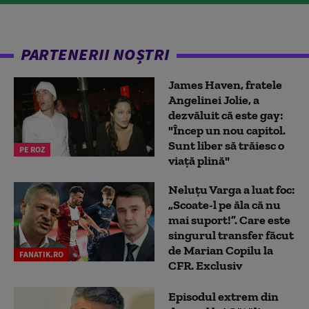
PARTENERII NOȘTRI
James Haven, fratele
Angelinei Jolie, a
dezvăluit că este gay:
"Încep un nou capitol.
Sunt liber să trăiesc o
PE ROZ
viață plină"
Neluțu Varga a luat foc:
„Scoate-l pe ăla că nu
mai suport!”. Care este
singurul transfer făcut
de Marian Copilu la
FANATIK.RO
CFR. Exclusiv
Episodul extrem din