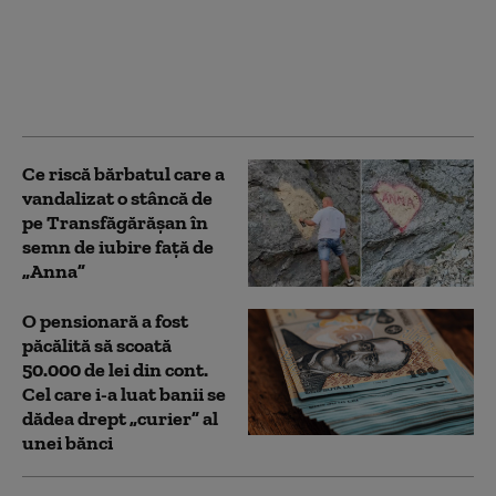
anchetaţi în România
pentru înşelăciune și
fals prin „metoda BNR”.
Anchetatorii români i-
au prins în flagrant
Ce riscă bărbatul care a
vandalizat o stâncă de
pe Transfăgărășan în
semn de iubire față de
„Anna”
O pensionară a fost
păcălită să scoată
50.000 de lei din cont.
Cel care i-a luat banii se
dădea drept „curier” al
unei bănci