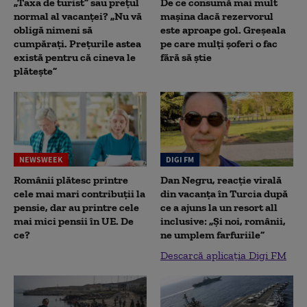
„Taxa de turist” sau prețul
De ce consumă mai mult
normal al vacanței? „Nu vă
mașina dacă rezervorul
obligă nimeni să
este aproape gol. Greșeala
cumpărați. Prețurile astea
pe care mulți șoferi o fac
există pentru că cineva le
fără să știe
plătește”
NEWSWEEK
DIGI FM
Românii plătesc printre
Dan Negru, reacție virală
cele mai mari contribuții la
din vacanța în Turcia după
pensie, dar au printre cele
ce a ajuns la un resort all
mai mici pensii în UE. De
inclusive: „Și noi, românii,
ce?
ne umplem farfuriile”
Descarcă aplicația Digi FM