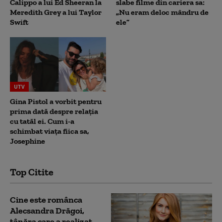
Calippo a lui Ed Sheeran la
slabe filme din cariera sa:
Meredith Grey a lui Taylor
„Nu eram deloc mândru de
Swift
ele”
UTV
Gina Pistol a vorbit pentru
prima dată despre relația
cu tatăl ei. Cum i-a
schimbat viața fiica sa,
Josephine
Top Citite
Cine este românca
Alecsandra Drăgoi,
tânăra care a realizat