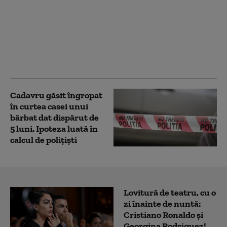
Doi tineri, între care un
minor, au furat 14
tablete dintr-o şcoală
din Cluj, după ce au
deconectat sistemul de
supraveghere
Cadavru găsit îngropat
în curtea casei unui
bărbat dat dispărut de
5 luni. Ipoteza luată în
calcul de polițiști
Lovitură de teatru, cu o
zi înainte de nuntă:
Cristiano Ronaldo și
Georgina Rodriguez!