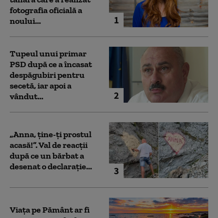
fotografia oficială a
1
noului...
Tupeul unui primar
PSD după ce a încasat
despăgubiri pentru
secetă, iar apoi a
2
vândut...
„Anna, ţine-ţi prostul
acasă!”. Val de reacții
după ce un bărbat a
desenat o declarație...
3
Viața pe Pământ ar fi