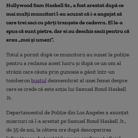
Hollywood Sam Haskell Sr., a fost arestat după ce
mai mulți muncitori l-au acuzat că i-a angajat să
care trei saci cu părți tranșate de cadavru. El le-a
spus că sunt pietre, dar ei au deschis sacii pentru că
erau „moi și umezi”.
Totul a pornit după ce muncitorii au sunat la poliție
pentru a reclama acest lucru și după ce un om al
străzii care căuta prin gunoaie a găsit într-un
tomberon
bustul
dezmembrat al unei femei despre
care se crede că este soția lui Samuel Bond Haskell
Jr.
Departamentul de Poliție din Los Angeles a anunțat
miercuri că l-a arestat pe Samuel Bond Haskell Jr.,
de 35 de ani, la câteva ore după descoperirea