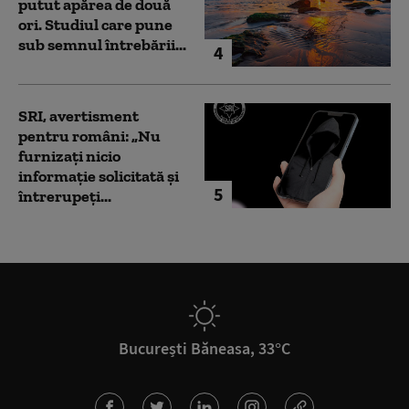
putut apărea de două
ori. Studiul care pune
sub semnul întrebării...
4
SRI, avertisment
pentru români: „Nu
furnizați nicio
informație solicitată și
5
întrerupeți...
București Băneasa, 33°C