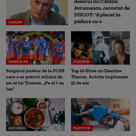
dosarul lui Cătălin
Avramescu, cercetat de
DIICOT: 'A plecat în
pădure cu o
CANCAN
FANATIK.RO
FILM NOW
Singurul jucător de la FCSB
Top 10 filme cu Charlize
care s-ar potrivi stilului de
Theron. Actrița împlinește
joc al lui Tromso. „Pe el l-aș
51 de ani
lua”
ADEVĂRUL
PLAYTECH