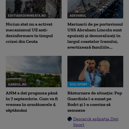
EDITIADEDIMINEATA.RO
ADEVARUL
Niciun stat nu a activat
Marinarii de pe portavionul
mecanismul UE anti-
USS Abraham Lincoln sunt
dezinformare în timpul
epuizați și demoralizați în
crizei din Ceuta
largul coastelor Iranului,
avertizează familiile...
GANDUL.RO
DIGI SPORT
ANM a dat prognoza până
Răsturnare de situație: Pep
în 7 septembrie. Cum va fi
Guardiola l-a sunat pe
vremea în următoarele 4
Rodri și l-a convins să
săptămâni
semneze
Descarcă aplicația Digi
Sport