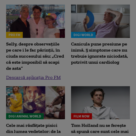
PRO FM
DIGI WORLD
Selly, despre observațiile
Canicula pune presiune pe
pe care i le fac părinții, în
inimă. 5 simptome care nu
ciuda succesului său: „Cred
trebuie ignorate niciodată,
că este imposibil să scapi
potrivit unui cardiolog
de asta”
Descarcă aplicația Pro FM
DIGI ANIMAL WORLD
FILM NOW
Cele mai răsfățate pisici
Tom Holland nu se ferește
din lumea vedetelor: de la
să spună care sunt cele mai