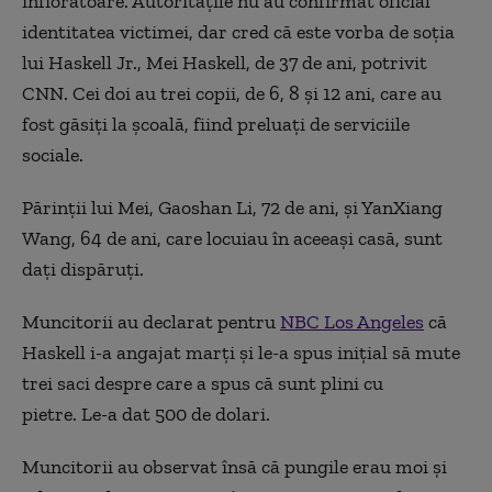
înfiorătoare. Autoritățile nu au confirmat oficial
identitatea victimei, dar cred că este vorba de soția
lui Haskell Jr., Mei Haskell, de 37 de ani, potrivit
CNN. Cei doi au trei copii, de 6, 8 și 12 ani, care au
fost găsiți la școală, fiind preluați de serviciile
sociale.
Părinții lui Mei, Gaoshan Li, 72 de ani, și YanXiang
Wang, 64 de ani, care locuiau în aceeași casă, sunt
dați dispăruți.
Muncitorii au declarat pentru
NBC Los Angeles
că
Haskell i-a angajat marți și le-a spus inițial să mute
trei saci despre care a spus că sunt plini cu
pietre. Le-a dat 500 de dolari.
Muncitorii au observat însă că pungile erau moi și