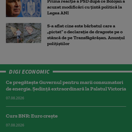
Prima reacție a PSD după ce Bolojan a
acuzat modificări cu țintă politică la
Legea ANI
S-a aflat cine este bărbatul care a
„pictat” o declarație de dragoste pe o
stâncă de pe Transfăgărășan. Anunțul
polițiștilor
DIGI ECONOMIC
Ce pregătește Guvernul pentru marii consumatori
de energie. Ședință extraordinară la Palatul Victoria
07.08.2026
Curs BNR: Euro crește
07.08.2026