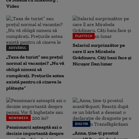
Video
PLAYTECH
Salariul surprinzător pe
ADEVĂRUL
care îl are Mirabela
„Taxa de turist” sau prețul
Grădinaru. Câţi bani face şi
normal al vacanței? „Nu vă
Nicuşor Dan lunar
obligă nimeni să
cumpărați. Prețurile astea
există pentru că cineva le
plătește”
NEWSWEEK
DIGI FM
Pensionarii așteaptă azi o
„Anna, ţine-ţi prostul
decizie importantă despre