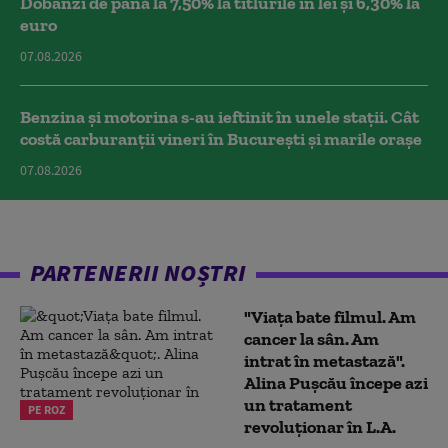
Dobânzi de până la 7,50% la titlurile în lei și 6,30% la
euro
07.08.2026
Benzina și motorina s-au ieftinit în unele stații. Cât
costă carburanții vineri în București și marile orașe
07.08.2026
PARTENERII NOȘTRI
"Viața bate filmul. Am
cancer la sân. Am
intrat în metastază".
Alina Pușcău începe azi
un tratament
PE ROZ
revoluționar în L.A.