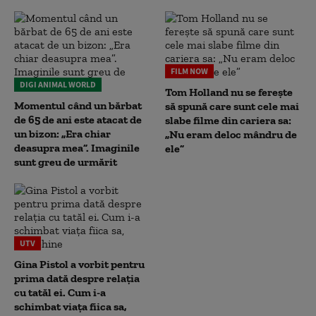
FILM NOW
DIGI ANIMAL WORLD
Tom Holland nu se ferește
Momentul când un bărbat
să spună care sunt cele mai
de 65 de ani este atacat de
slabe filme din cariera sa:
un bizon: „Era chiar
„Nu eram deloc mândru de
deasupra mea”. Imaginile
ele”
sunt greu de urmărit
UTV
Gina Pistol a vorbit pentru
prima dată despre relația
cu tatăl ei. Cum i-a
schimbat viața fiica sa,