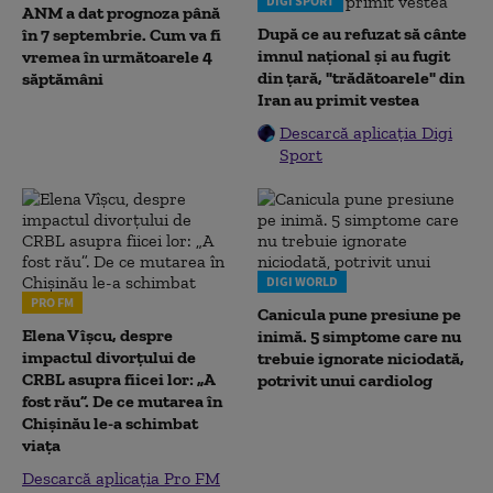
DIGI SPORT
ANM a dat prognoza până
După ce au refuzat să cânte
în 7 septembrie. Cum va fi
imnul naţional şi au fugit
vremea în următoarele 4
din ţară, "trădătoarele" din
săptămâni
Iran au primit vestea
Descarcă aplicația Digi
Sport
DIGI WORLD
PRO FM
Canicula pune presiune pe
Elena Vîșcu, despre
inimă. 5 simptome care nu
impactul divorțului de
trebuie ignorate niciodată,
CRBL asupra fiicei lor: „A
potrivit unui cardiolog
fost rău”. De ce mutarea în
Chișinău le-a schimbat
viața
Descarcă aplicația Pro FM