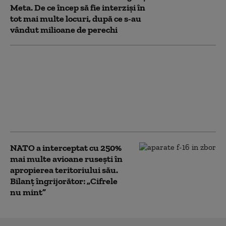
Meta. De ce încep să fie interziși în
tot mai multe locuri, după ce s-au
vândut milioane de perechi
Bloomberg: Economia
de război a Rusiei
alimentează creşteri
salariale pe care
companiile nu şi le
permit
NATO a interceptat cu 250%
mai multe avioane rusești în
apropierea teritoriului său.
Bilanț îngrijorător: „Cifrele
nu mint”