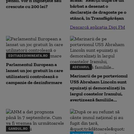
acasă!" Reacţii după ce un
pensii. Vor fi înghețate sau
bărbat a desenat o
crescute cu 200 lei?
declaraţie de dragoste pe o
stâncă, în Transfăgărăşan
Descarcă aplicația Digi FM
EDITIADEDIMINEATA.RO
Parlamentul European a
ADEVARUL
lansat un joc gratuit în care
Marinarii de pe portavionul
utilizatorii controlează o
USS Abraham Lincoln sunt
campanie de dezinformare
epuizați și demoralizați în
largul coastelor Iranului,
avertizează familiile...
GANDUL.RO