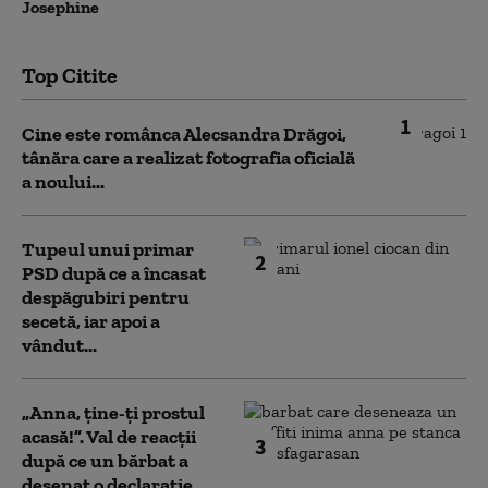
Josephine
Top Citite
1
Cine este românca Alecsandra Drăgoi,
tânăra care a realizat fotografia oficială
a noului...
Tupeul unui primar
2
PSD după ce a încasat
despăgubiri pentru
secetă, iar apoi a
vândut...
„Anna, ţine-ţi prostul
acasă!”. Val de reacții
3
după ce un bărbat a
desenat o declarație...