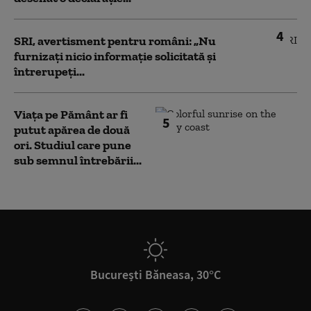
4
SRI, avertisment pentru români: „Nu
furnizați nicio informație solicitată și
întrerupeți...
Viața pe Pământ ar fi
5
putut apărea de două
ori. Studiul care pune
sub semnul întrebării...
București Băneasa, 30°C