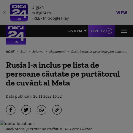
Digi24
VIEW
m.digi24.ro
FREE - In Google Play
LIVE TV
LIVE FM
HOME
Știri
Externe
Mapamond
Rusia l-a inclus pe lista de persoane căutate pe purtătorul de cuvânt al Meta
Rusia l-a inclus pe lista de
persoane căutate pe purtătorul
de cuvânt al Meta
Data publicării:
26.11.2023 16:52
Andy Stone, purtator de cuvânt META. Foto: Twitter