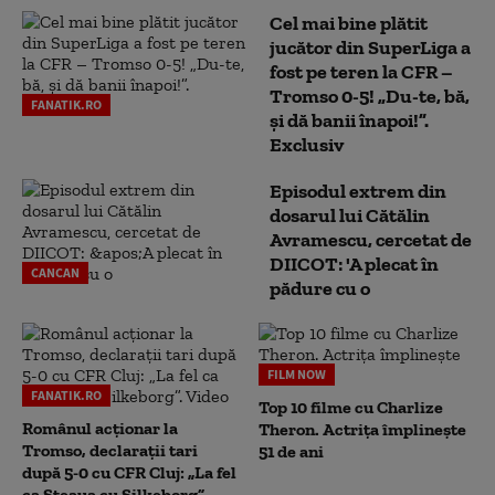
Cel mai bine plătit
jucător din SuperLiga a
fost pe teren la CFR –
Tromso 0-5! „Du-te, bă,
FANATIK.RO
și dă banii înapoi!”.
Exclusiv
Episodul extrem din
dosarul lui Cătălin
Avramescu, cercetat de
DIICOT: 'A plecat în
CANCAN
pădure cu o
FILM NOW
FANATIK.RO
Top 10 filme cu Charlize
Românul acționar la
Theron. Actrița împlinește
Tromso, declarații tari
51 de ani
după 5-0 cu CFR Cluj: „La fel
ca Steaua cu Silkeborg”.