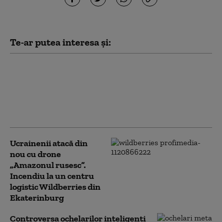
Te-ar putea interesa și:
Serviciile secrete
americane avertizează
că Putin ar putea ataca
o țară NATO încă din
această toamnă (WSJ)
Ucrainenii atacă din
nou cu drone
„Amazonul rusesc”.
Incendiu la un centru
logistic Wildberries din
Ekaterinburg
Controversa ochelarilor inteligenți