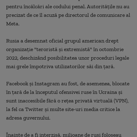
pentru încălcări ale codului penal. Autorităţile nu au
precizat de ce îl acuză pe directorul de comunicare al
Meta.
Rusia a desemnat oficial grupul american drept
organizaţie "teroristă şi extremistă" în octombrie
2022, deschizând posibilitatea unor proceduri legale
mai grele împotriva utilizatorilor săi din ţară.
Facebook şi Instagram au fost, de asemenea, blocate
în ţară de la începutul ofensivei ruse în Ucraina şi
sunt inaccesibile fără o reţea privată virtuală (VPN),
la fel ca Twitter şi multe site-uri media critice la
adresa guvernului.
Înainte de a fi interzisă, milioane de ruşi foloseau