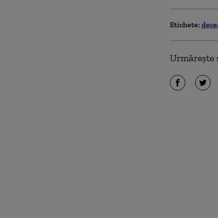
Etichete:
dece
Urmărește ș