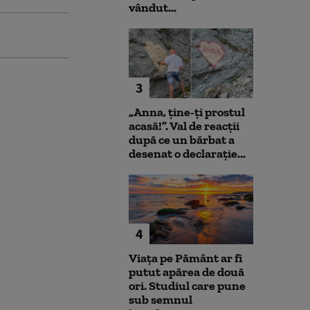
vândut...
3
„Anna, ţine-ţi prostul
acasă!”. Val de reacții
după ce un bărbat a
desenat o declarație...
4
Viața pe Pământ ar fi
putut apărea de două
ori. Studiul care pune
sub semnul