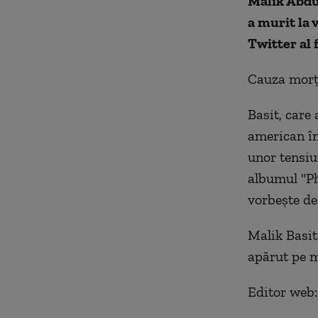
Malik Abdul
a murit la 
Twitter al
Cauza morți
Basit, care
american în
unor tensiu
albumul "Ph
vorbește de
Malik Basit 
apărut pe m
Editor web: