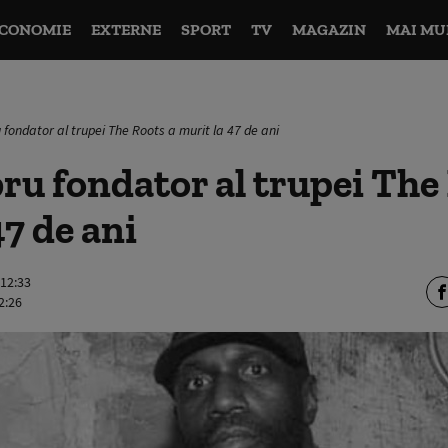
CONOMIE
EXTERNE
SPORT
TV
MAGAZIN
MAI MU
ondator al trupei The Roots a murit la 47 de ani
u fondator al trupei The 
47 de ani
 12:33
2:26