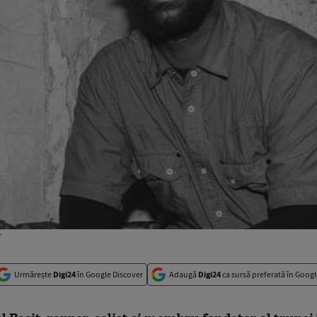
r
Urmărește
Digi24
în Google Discover
Adaugă
Digi24
ca sursă preferată în Googl