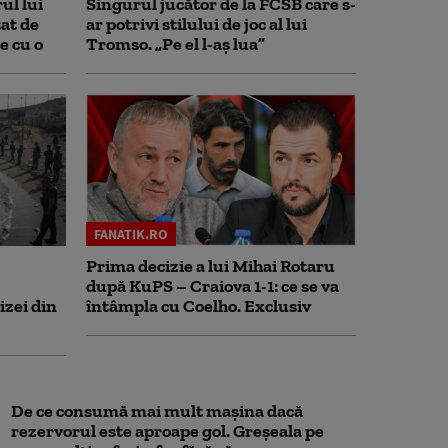
ul lui
Singurul jucător de la FCSB care s-
at de
ar potrivi stilului de joc al lui
e cu o
Tromso. „Pe el l-aș lua”
FANATIK.RO
Prima decizie a lui Mihai Rotaru
după KuPS – Craiova 1-1: ce se va
izei din
întâmpla cu Coelho. Exclusiv
De ce consumă mai mult mașina dacă
rezervorul este aproape gol. Greșeala pe