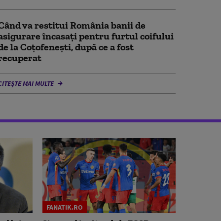
Când va restitui România banii de
asigurare încasați pentru furtul coifului
de la Coțofenești, după ce a fost
recuperat
CITEȘTE MAI MULTE
FANATIK.RO