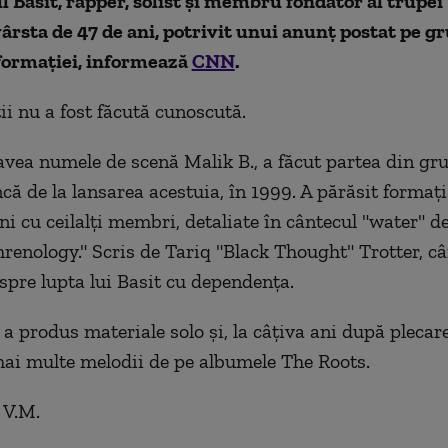
 Basit, rapper, solist și membru fondator al trupei
vârsta de 47 de ani, potrivit unui anunț postat pe g
 formației, informează
CNN
.
i nu a fost făcută cunoscută.
 avea numele de scenă Malik B., a făcut partea din gr
că de la lansarea acestuia, în 1999. A părăsit formaț
ni cu ceilalți membri, detaliate în cântecul "water" d
renology." Scris de Tariq "Black Thought" Trotter, câ
spre lupta lui Basit cu dependența.
a produs materiale solo și, la câțiva ani după plecare
ai multe melodii de pe albumele The Roots.
 V.M.