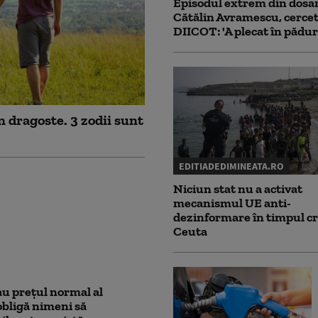
Episodul extrem din dosar
Cătălin Avramescu, cercet
DIICOT: 'A plecat în pădur
n dragoste. 3 zodii sunt
EDITIADEDIMINEATA.RO
Niciun stat nu a activat
mecanismul UE anti-
dezinformare în timpul cr
Ceuta
au prețul normal al
obligă nimeni să