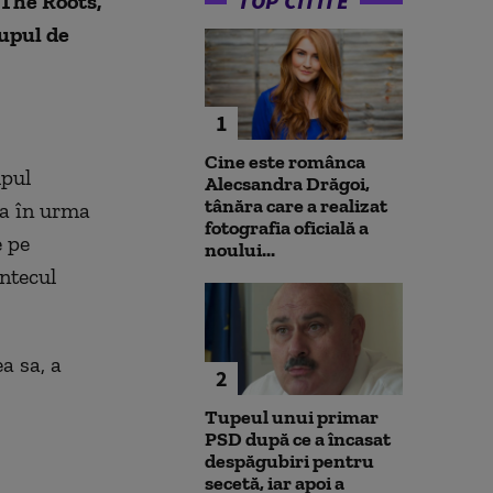
TOP CITITE
 The Roots,
rupul de
1
Cine este românca
upul
Alecsandra Drăgoi,
tânăra care a realizat
ia în urma
fotografia oficială a
e pe
noului...
ntecul
a sa, a
2
Tupeul unui primar
PSD după ce a încasat
despăgubiri pentru
secetă, iar apoi a