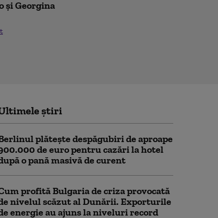
o și Georgina
t
Ultimele știri
Berlinul plăteşte despăgubiri de aproape
900.000 de euro pentru cazări la hotel
după o pană masivă de curent
Cum profită Bulgaria de criza provocată
de nivelul scăzut al Dunării. Exporturile
de energie au ajuns la niveluri record