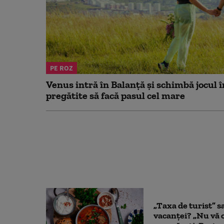
PE ROZ
Venus intră în Balanță și schimbă jocul î
pregătite să facă pasul cel mare
„Taxa de turist” s
vacanței? „Nu vă 