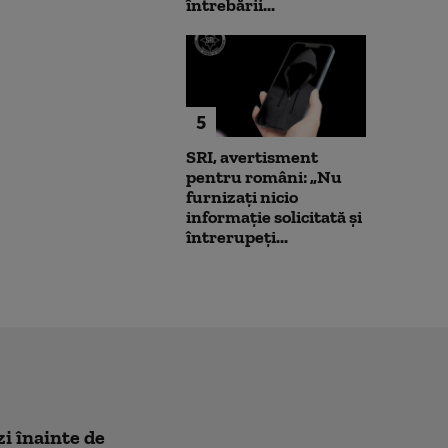
întrebării...
5
SRI, avertisment
pentru români: „Nu
furnizați nicio
informație solicitată și
întrerupeți...
zi înainte de