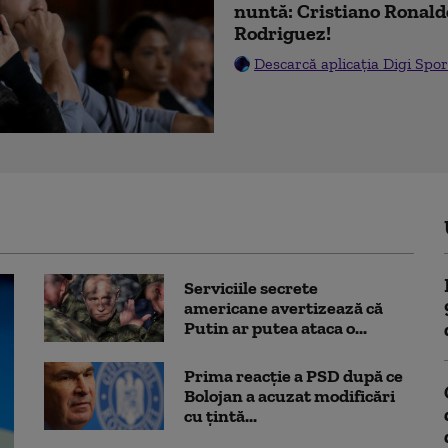
nuntă: Cristiano Ronald
Rodriguez!
Descarcă aplicația Digi Spor
Serviciile secrete
americane avertizează că
Putin ar putea ataca o...
Prima reacție a PSD după ce
Bolojan a acuzat modificări
cu țintă...