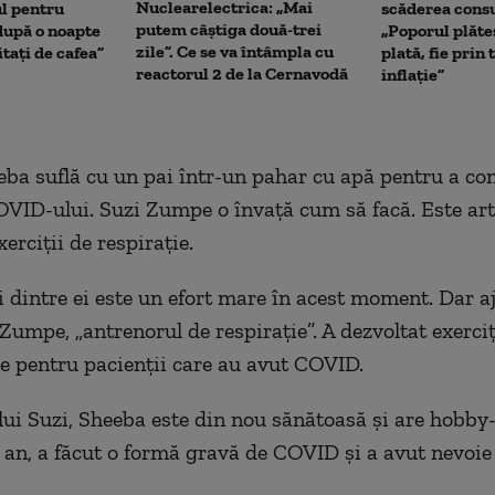
Nuclearelectrica: „Mai
ul pentru
scăderea cons
putem câștiga două-trei
upă o noapte
„Poporul plăte
zile”. Ce se va întâmpla cu
itați de cafea”
plată, fie prin 
reactorul 2 de la Cernavodă
inflație”
ba suflă cu un pai într-un pahar cu apă pentru a c
OVID-ului. Suzi Zumpe o învață cum să facă. Este art
xerciții de respirație.
i dintre ei este un efort mare în acest moment. Dar aj
Zumpe, „antrenorul de respirație”. A dezvoltat exerciț
ie pentru pacienții care au avut COVID.
ui Suzi, Sheeba este din nou sănătoasă și are hobby-u
an, a făcut o formă gravă de COVID și a avut nevoie