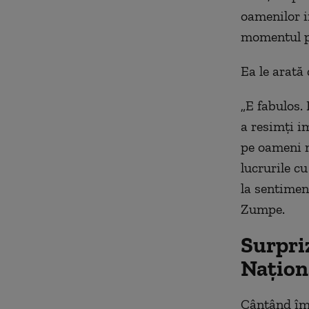
oamenilor i
momentul pr
Ea le arată
„E fabulos.
a resimți i
pe oameni m
lucrurile cu
la sentiment
Zumpe.
Surpri
Națion
Cântând împ