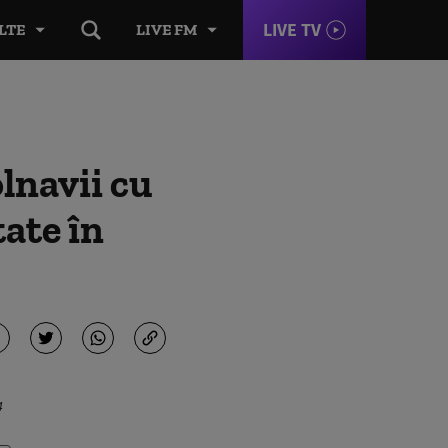
LIVE TV
LTE
LIVE FM
lnavii cu
ate în
4