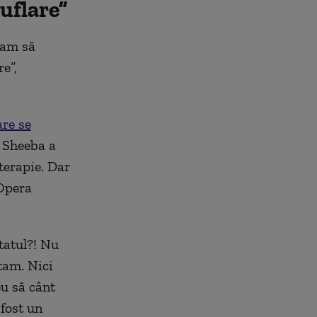
uflare”
eam să
e”,
are se
 Sheeba a
terapie. Dar
 Opera
tatul?! Nu
ntam. Nici
u să cânt
 fost un