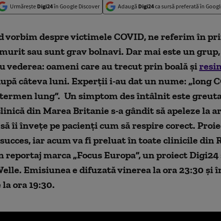
Urmărește
Digi24
în Google Discover
Adaugă
Digi24
ca sursă preferată în Googl
 vorbim despre victimele COVID, ne referim în pri
 murit sau sunt grav bolnavi. Dar mai este un grup
cu vederea: oameni care au trecut prin boală și
resi
 după câteva luni. Experții
i-au dat un nume:
„long C
termen lung”. Un simptom des întâlnit este greuta
clinică din Marea Britanie s-a gândit să apeleze la ar
 să îi învețe pe pacienți cum să respire corect. Proie
succes, iar acum va fi preluat în toate clinicile din
 reportaj marca „Focus Europa”, un proiect Digi24 
lle. Emisiunea e difuzată vinerea la ora 23:30 și î
la ora 19:30.