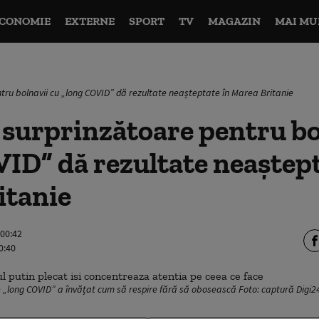
CONOMIE
EXTERNE
SPORT
TV
MAGAZIN
MAI MU
tru bolnavii cu „long COVID” dă rezultate neașteptate în Marea Britanie
 surprinzătoare pentru bo
ID” dă rezultate neaștept
itanie
 00:42
0:40
 „long COVID” a învățat cum să respire fără să obosească Foto: captură Digi2