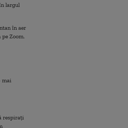
în largul
ntan în aer
ă
pe Zoom.
- mai
 respirați
im