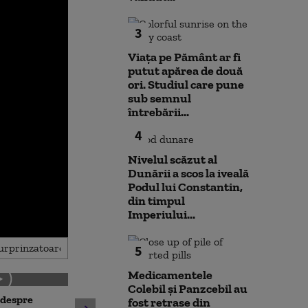
3
Viața pe Pământ ar fi
putut apărea de două
ori. Studiul care pune
sub semnul
întrebării...
4
Nivelul scăzut al
Dunării a scos la iveală
Podul lui Constantin,
din timpul
Imperiului...
5
Medicamentele
Colebil și Panzcebil au
 despre
Antrenament cu miză:
fost retrase din