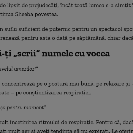
e lipsit de prejudecăți, încât toată lumea s-a simțit 
ontinua Sheeba povestea.
un
suflu suficient de puternic pentru un spectacol spo
ntrenează pentru asta o dată pe săptămână,
chiar dac
-ți „scrii” numele cu vocea
ivelul umerilor!”
e concentrează pe o postură mai bună, pe relaxare și 
oate – pe conștientizarea respirației.
șa pentru moment”.
lt încetinirea ritmului de respirație. Pentru că, dacă
rați mult aer și aveți tendința să nu expirați. Le ofer