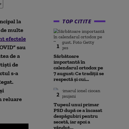
e
TOP CITITE
ncipal la
, de multe
mt efectele
1
OVID” sau
tea de a
Sărbătoare
importantă în
tiști de
calendarul ortodox pe
ctul s-a
7 august: Ce tradiții se
respectă și cui...
R
egat.
şi
2
n reluare
Tupeul unui primar
PSD după ce a încasat
despăgubiri pentru
secetă, iar apoi a
vândut...