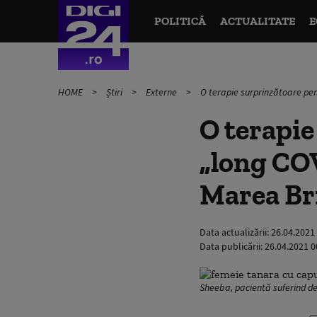
POLITICĂ
ACTUALITATE
E
HOME
Știri
Externe
O terapie surprinzătoare pen
O terapie
„long COV
Marea Br
Data actualizării:
26.04.2021
Data publicării:
26.04.2021 0
Sheeba, pacientă suferind de