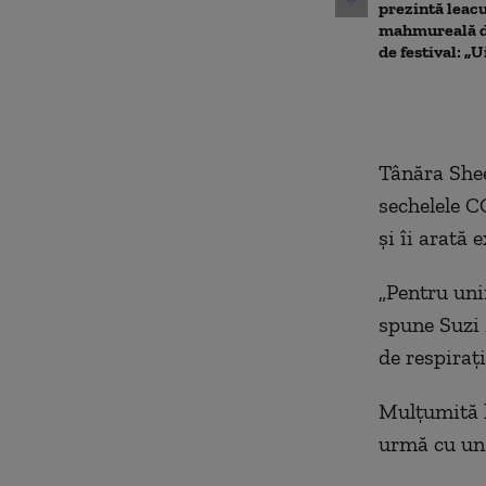
prezintă leac
mahmureală d
de festival: „U
Tânăra Shee
sechelele C
și îi arată e
„Pentru uni
spune Suzi 
de respiraț
Mulțumită l
urmă cu un 