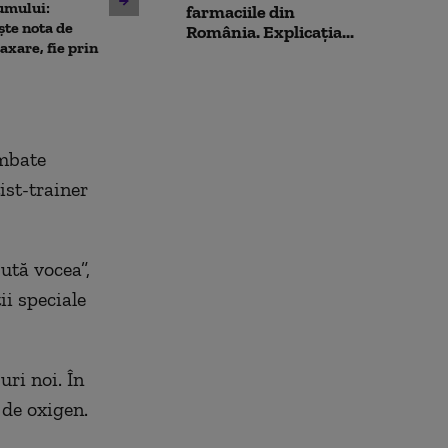
10 luni de la ex
umului:
pușcașii marini români au
farmaciile din
Rahova: Oameni
ște nota de
testat vehiculele de asalt
România. Explicația...
așteaptă să intr
taxare, fie prin
amfibiu AAV-7 alături de
Primarul Cipri
militarii SUA
„Am comandat 
ombate
ist-trainer
ută vocea”,
ii speciale
ri noi. În
 de oxigen.