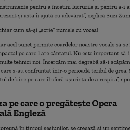
nstrumente pentru a încetini lucrurile și pentru a-i 
ezent și asta îi ajută cu adevărat”, explică Suzi Zum
 chiar cum să-și „scrie” numele cu vocea!
 Iar acel sunet permite coardelor noastre vocale să se 
mpactul pe care-l are cântatul. Nu este important să-
ulte tehnici noi. Încercăm mai degrabă să-i scăpăm
 care s-au confruntat într-o perioadă teribil de grea. 
ul de bine pe care îl oferă ușurința de a respira”, sp
za pe care o pregătește Opera
ală Engleză
reună în timpul sesiunilor, se creează și un sentim