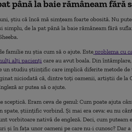
pat până la baie rămâneam fără s
luni,
știu
că încă mă simțeam foarte obosită. Nu put
și simplu, de la pat până la baie rămâneam fără suflar
Sheeba.
de familie nu știa cum să o ajute. Este
problema cu
c
ulți alți pacienți
care au avut boala. Din întâmplare,
e un studiu științific care implică diferite metode de 
inat niciodată că, dintre toți oamenii, artiștii de la
ngleză ar putea să o ajute.
e sceptică. Eram ceva de genul: Cum poate ajuta cân
n spate, științific vorbind. Și mai era ceva: eu nu câ
nt vorbitoare nativă de engleză. Deci, cum puteam e
uri și în fața unor oameni pe care nu-i cunosc? Dar a