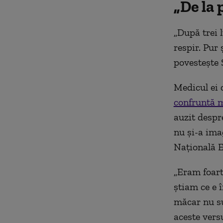
„De la 
„După
trei
respir. Pur 
povestește 
Medicul ei 
confruntă m
auzit despr
nu și-a imag
Națională E
„Eram foart
știam ce e î
măcar nu su
aceste vers