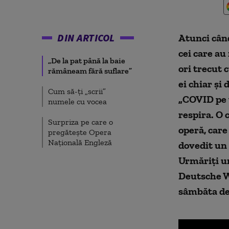
DIN ARTICOL
Atunci când
cei care au
„De la pat până la baie
ori trecut 
rămâneam fără suflare”
ei chiar și
Cum să-ți „scrii”
„COVID pe 
numele cu vocea
respira. O 
Surpriza pe care o
operă, care
pregătește Opera
Națională Engleză
dovedit un 
Urmăriți un
Deutsche We
sâmbăta de 