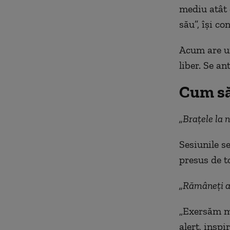
mediu atât d
său”, își c
Acum
are 
liber. Se a
Cum să
„Brațele la n
Sesiunile s
presus de t
„Rămâneți a
„Exersăm mu
alert, inspi