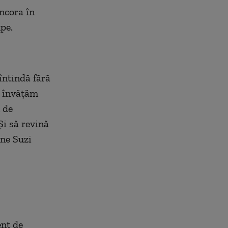
ancora în
pe.
întindă fără
i învățăm
 de
Și să revină
une Suzi
ent de