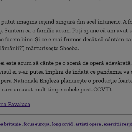
 putut imagina ieșind singură din acel întuneric. A f
aș. Suntem ca o familie acum. Poți spune că am avut u
e facem bine. Și ce e mai frumos decât să cântăm ca
ămânii?”, mărturisește Sheeba.
ei este
acum
să cânte pe o scenă de operă adevărată,
r visul ei s-ar putea împlini de îndată ce pandemia va
pera Națională Engleză plănuiește o producție foarte
i care au avut mult timp sechele post-COVID.
na Pavaluca
a britanie
focus europa
long covid
artisti opera
exercitii resp