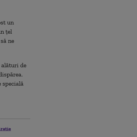
ost un
n țel
 să ne
 alături de
 dispărea.
 specială
iratie