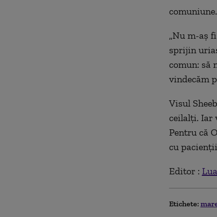
comuniune.
„Nu m-aș fi
sprijin uri
comun: să n
vindecăm pl
Visul Sheeb
ceilalți. Ia
Pentru că O
cu pacienți
Editor :
Lua
Etichete:
mare