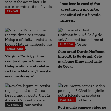
locuiesc la casă și fac
acest lucru în curte,
CANCAN
crezând că nu îi vede
nimeni
FILM NOW
FANATIK.RO
Cum arată Dustin Hoffman
Virginia Ruzici, prima
în 2026, la 89 de ani. Cele
reacție după ce Simona
mai bune filme și rolurile
Halep a oficializat relația
de Oscar
cu Dorin Mateiu: „Trăiește
așa cum dorește”
PLAYTECH
ADEVĂRUL
Poți monta camere video pe