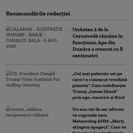
Recomandările redacţiei
Unitatea 2 de la
Cernavodă rămâne în
funcțiune. Apa din
Dunăre a crescut cu 8
centimetri
„Cel mai puternic om pe
care l-a cunoscut vreodată
planeta”. Cum redefinește
Trump „lumea liberă”
prin ego, cucerire și frică
Un nou val de aer african
va cuprinde țara.
Meteorolog ANM: „Marți
atingem apogeul”. Cum va
fi vremea în următoarele