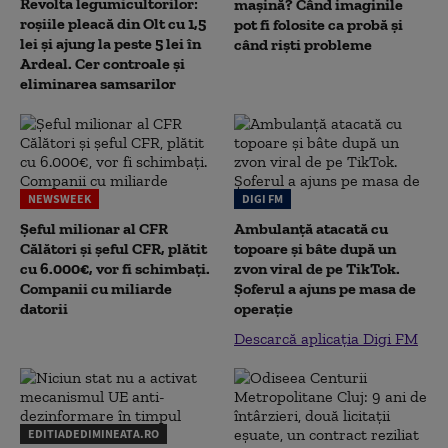
Revolta legumicultorilor:
mașină? Când imaginile
roșiile pleacă din Olt cu 1,5
pot fi folosite ca probă și
lei și ajung la peste 5 lei în
când riști probleme
Ardeal. Cer controale și
eliminarea samsarilor
NEWSWEEK
DIGI FM
Șeful milionar al CFR
Ambulanță atacată cu
Călători și șeful CFR, plătit
topoare și bâte după un
cu 6.000€, vor fi schimbați.
zvon viral de pe TikTok.
Companii cu miliarde
Șoferul a ajuns pe masa de
datorii
operație
Descarcă aplicația Digi FM
EDITIADEDIMINEATA.RO