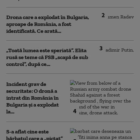
2
Drona care a explodat în Bulgaria,
aproape de România, a fost
identificată. Ce arată...
3
„Toată lumea este speriată”. Elita
rusă se teme că FSB „scapă de sub
control”, după ce...
Incident grav de
securitate: O dronă a
intrat din România în
Bulgaria şi a explodat
4
la...
S-a aflat cine este
bărbatul care a „pictat”