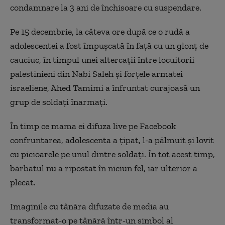
condamnare la 3 ani de închisoare cu suspendare.
Pe 15 decembrie, la câteva ore după ce o rudă a
adolescentei a fost împușcată în față cu un glonț de
cauciuc, în timpul unei altercații între locuitorii
palestinieni din Nabi Saleh și forțele armatei
israeliene, Ahed Tamimi a înfruntat curajoasă un
grup de soldați înarmați.
În timp ce mama ei difuza live pe Facebook
confruntarea, adolescenta a țipat, l-a pălmuit și lovit
cu picioarele pe unul dintre soldați. În tot acest timp,
bărbatul nu a ripostat în niciun fel, iar ulterior a
plecat.
Imaginile cu tânăra difuzate de media au
transformat-o pe tânără într-un simbol al