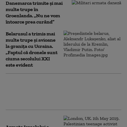
Danemarca trimite și mai
multe trupe în
Groenlanda. „Nu ne vom
întoarce prea curând”
Belarusul a trimis mai
multe trupe și avioane
la granița cu Ucraina.
„Faptul că dronele sunt
ciuma secolului XXI
este evident
România va suspenda
operaţionalizarea Tratatului
privind Forţele Armate
Convenţionale