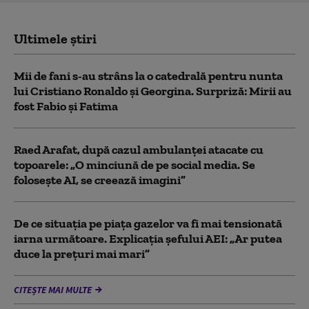
Ultimele știri
Mii de fani s-au strâns la o catedrală pentru nunta
lui Cristiano Ronaldo şi Georgina. Surpriză: Mirii au
fost Fabio şi Fatima
Raed Arafat, după cazul ambulanței atacate cu
topoarele: „O minciună de pe social media. Se
folosește AI, se creează imagini”
De ce situaţia pe piaţa gazelor va fi mai tensionată
iarna următoare. Explicația șefului AEI: „Ar putea
duce la preţuri mai mari”
CITEȘTE MAI MULTE