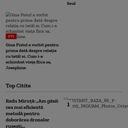
Seul
UTV
Gina Pistol a vorbit pentru
prima dată despre relația
cu tatăl ei. Cum i-a
schimbat viața fiica sa,
Josephine
Top Citite
Radu Miruță: „Am găsit
1
cea mai eficientă
metodă pentru
doborârea dronelor
rusești...