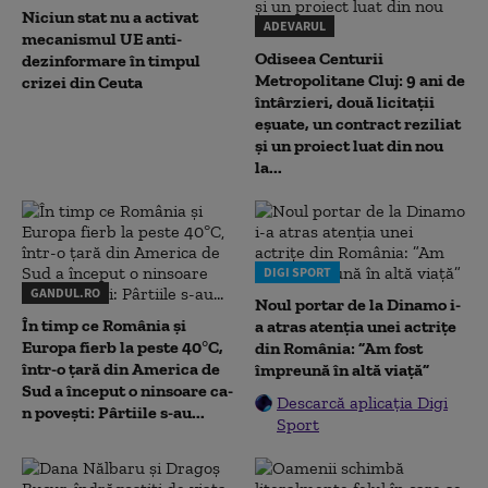
Niciun stat nu a activat
ADEVARUL
mecanismul UE anti-
Odiseea Centurii
dezinformare în timpul
Metropolitane Cluj: 9 ani de
crizei din Ceuta
întârzieri, două licitații
eșuate, un contract reziliat
și un proiect luat din nou
la...
DIGI SPORT
GANDUL.RO
Noul portar de la Dinamo i-
În timp ce România și
a atras atenția unei actrițe
Europa fierb la peste 40°C,
din România: ”Am fost
într-o țară din America de
împreună în altă viață”
Sud a început o ninsoare ca-
Descarcă aplicația Digi
n povești: Pârtiile s-au...
Sport