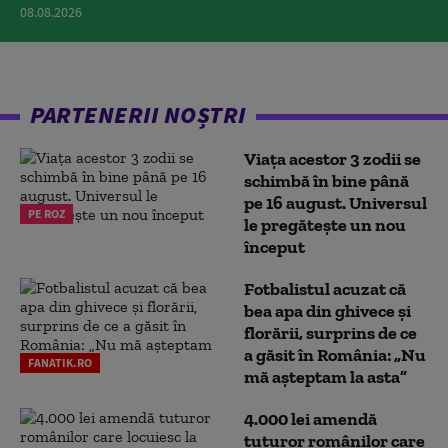
08.08.2026
PARTENERII NOȘTRI
Viața acestor 3 zodii se
schimbă în bine până
pe 16 august. Universul
PE ROZ
le pregătește un nou
început
Fotbalistul acuzat că
bea apa din ghivece și
florării, surprins de ce
a găsit în România: „Nu
FANATIK.RO
mă așteptam la asta”
4.000 lei amendă
tuturor românilor care