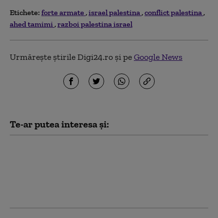
Etichete:
forte armate
israel palestina
conflict palestina
ahed tamimi
razboi palestina israel
Urmărește știrile Digi24.ro și pe
Google News
Te-ar putea interesa și:
Voluntari din 75 de țări
ajută la apărarea
Ucrainei. Forțele
armate de la Kiev
dezvăluie detalii