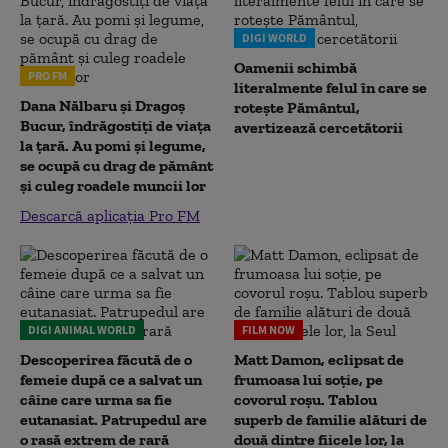
DIGI WORLD
Oamenii schimbă
PRO FM
literalmente felul în care se
Dana Nălbaru și Dragoș
rotește Pământul,
Bucur, îndrăgostiți de viața
avertizează cercetătorii
la țară. Au pomi și legume,
se ocupă cu drag de pământ
și culeg roadele muncii lor
Descarcă aplicația Pro FM
DIGI ANIMAL WORLD
FILM NOW
Descoperirea făcută de o
Matt Damon, eclipsat de
femeie după ce a salvat un
frumoasa lui soție, pe
câine care urma sa fie
covorul roșu. Tablou
eutanasiat. Patrupedul are
superb de familie alături de
o rasă extrem de rară
două dintre fiicele lor, la