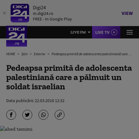
Digi24
VIEW
m.digi24.ro
FREE - In Google Play
LIVE TV
LIVE FM
HOME
Știri
Externe
Pedeapsa primită de adolescenta palestiniană care a pălmuit un soldat israelian
Pedeapsa primită de adolescenta
palestiniană care a pălmuit un
soldat israelian
Data publicării:
22.03.2018 12:32