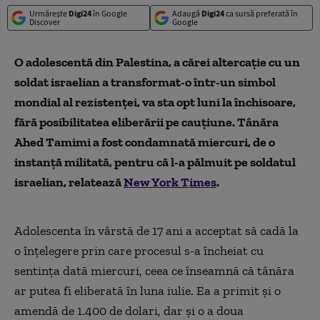
Urmărește
Digi24
în Google
Adaugă
Digi24
ca sursă preferată în
Discover
Google
O adolescentă din Palestina, a cărei altercație cu un
soldat israelian a transformat-o într-un simbol
mondial al rezistenței, va sta opt luni la închisoare,
fără posibilitatea eliberării pe cauțiune. Tânăra
Ahed Tamimi a fost condamnată miercuri, de o
instanță militată, pentru că l-a pălmuit pe soldatul
israelian, relatează
New York Times
.
Adolescenta în vârstă de 17 ani a acceptat să cadă la
o înțelegere prin care procesul s-a încheiat cu
sentința dată miercuri, ceea ce înseamnă că tânăra
ar putea fi eliberată în luna iulie. Ea a primit și o
amendă de 1.400 de dolari, dar și o a doua