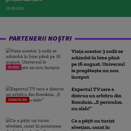
10.08.2026
PARTENERII NOȘTRI
Viața acestor 3 zodii se
schimbă în bine până
pe 16 august. Universul
PE ROZ
le pregătește un nou
început
Expertul TV care a
distrus un arbitru din
FANATIK.RO
România. „E periculos,
nu slab!”
Ce a pățit un turist
elvețian, cazat în