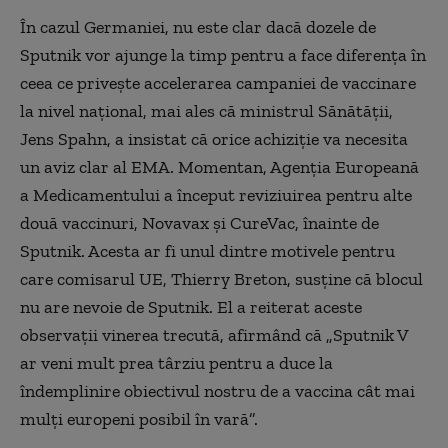
În cazul Germaniei, nu este clar dacă dozele de
Sputnik vor ajunge la timp pentru a face diferența în
ceea ce privește accelerarea campaniei de vaccinare
la nivel național, mai ales că ministrul Sănătății,
Jens Spahn, a insistat că orice achiziție va necesita
un aviz clar al EMA. Momentan, Agenția Europeană
a Medicamentului a început reviziuirea pentru alte
două vaccinuri, Novavax și CureVac, înainte de
Sputnik. Acesta ar fi unul dintre motivele pentru
care comisarul UE, Thierry Breton, susține că blocul
nu are nevoie de Sputnik. El a reiterat aceste
observații vinerea trecută, afirmând că „Sputnik V
ar veni mult prea târziu pentru a duce la
îndemplinire obiectivul nostru de a vaccina cât mai
mulți europeni posibil în vară”.