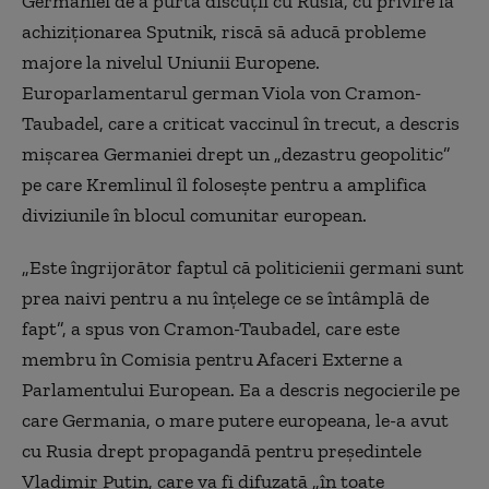
Germaniei de a purta discuții cu Rusia, cu privire la
achiziționarea Sputnik, riscă să aducă probleme
majore la nivelul Uniunii Europene.
Europarlamentarul german Viola von Cramon-
Taubadel, care a criticat vaccinul în trecut, a descris
mișcarea Germaniei drept un „dezastru geopolitic”
pe care Kremlinul îl folosește pentru a amplifica
diviziunile în blocul comunitar european.
„Este îngrijorător faptul că politicienii germani sunt
prea naivi pentru a nu înțelege ce se întâmplă de
fapt”, a spus von Cramon-Taubadel, care este
membru în Comisia pentru Afaceri Externe a
Parlamentului European. Ea a descris negocierile pe
care Germania, o mare putere europeana, le-a avut
cu Rusia drept propagandă pentru președintele
Vladimir Putin, care va fi difuzată „în toate