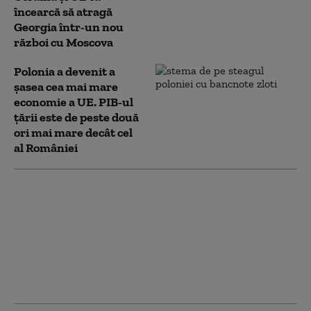
încearcă să atragă
Georgia într-un nou
război cu Moscova
Polonia a devenit a
șasea cea mai mare
economie a UE. PIB-ul
țării este de peste două
ori mai mare decât cel
al României
Cel mai recent sondaj
de opinie: Câți
ucraineni susțin
aderarea la UE și câți
sprijină intrarea în
NATO. Ambele
preferințe, în scădere