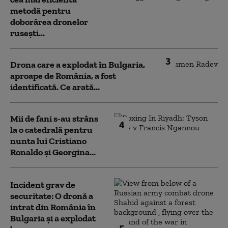
metodă pentru
doborârea dronelor
rusești...
3
Drona care a explodat în Bulgaria,
aproape de România, a fost
identificată. Ce arată...
Mii de fani s-au strâns
4
la o catedrală pentru
nunta lui Cristiano
Ronaldo şi Georgina...
Incident grav de
securitate: O dronă a
intrat din România în
Bulgaria şi a explodat