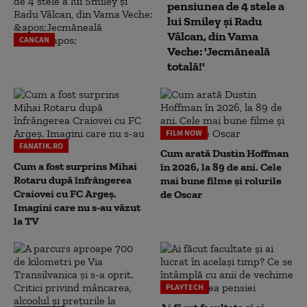
pensiunea de 4 stele a
lui Smiley și Radu
Vâlcan, din Vama
CANCAN
Veche: 'Jecmăneală
totală!'
FILM NOW
FANATIK.RO
Cum arată Dustin Hoffman
Cum a fost surprins Mihai
în 2026, la 89 de ani. Cele
Rotaru după înfrângerea
mai bune filme și rolurile
Craiovei cu FC Argeș.
de Oscar
Imagini care nu s-au văzut
la TV
PLAYTECH