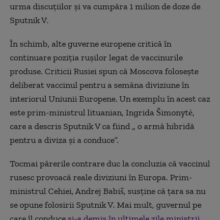
urma discuțiilor și va cumpăra 1 milion de doze de
Sputnik V.
În schimb, alte guverne europene critică în
continuare poziția rușilor legat de vaccinurile
produse. Criticii Rusiei spun că Moscova folosește
deliberat vaccinul pentru a semăna diviziune în
interiorul Uniunii Europene. Un exemplu în acest caz
este prim-ministrul lituanian, Ingrida Šimonytė,
care a descris Sputnik V ca fiind „ o armă hibridă
pentru a diviza și a conduce”.
Tocmai părerile contrare duc la concluzia că vaccinul
rusesc provoacă reale diviziuni în Europa. Prim-
ministrul Cehiei, Andrej Babiš, susține că țara sa nu
se opune folosirii Sputnik V. Mai mult, guvernul pe
care îl conduce
și-a demis în ultimele zile miniștrii