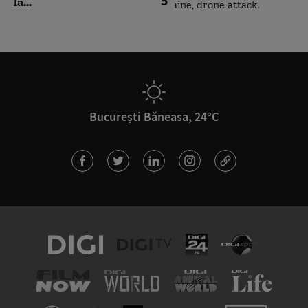
5
la...
București Băneasa, 24°C