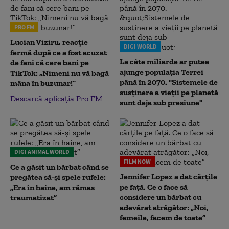
PRO FM
Lucian Viziru, reacție
DIGI WORLD
fermă după ce a fost acuzat
La câte miliarde ar putea
de fani că cere bani pe
ajunge populația Terrei
TikTok: „Nimeni nu vă bagă
până în 2070. "Sistemele de
mâna în buzunar!”
susținere a vieții pe planetă
Descarcă aplicația Pro FM
sunt deja sub presiune"
DIGI ANIMAL WORLD
FILM NOW
Ce a găsit un bărbat când se
Jennifer Lopez a dat cărțile
pregătea să-și spele rufele:
pe față. Ce o face să
„Era în haine, am rămas
considere un bărbat cu
traumatizat”
adevărat atrăgător: „Noi,
femeile, facem de toate”