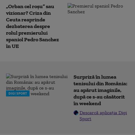
„Orban cel roșu” sau
vizionar? Criza din
Ceuta reaprinde
dezbaterea despre
rolul premierului
spaniol Pedro Sanchez
în UE
Surpriză în lumea
tenisului din România:
au apărut imaginile,
DIGI SPORT
după ce s-au căsătorit
în weekend
Descarcă aplicația Digi
Sport