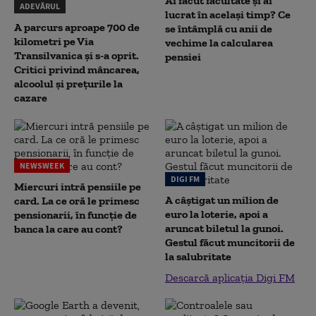
Ai făcut facultate și ai
ADEVĂRUL
lucrat în același timp? Ce
A parcurs aproape 700 de
se întâmplă cu anii de
kilometri pe Via
vechime la calcularea
Transilvanica și s-a oprit.
pensiei
Critici privind mâncarea,
alcoolul și prețurile la
cazare
NEWSWEEK
DIGI FM
Miercuri intră pensiile pe
A câștigat un milion de
card. La ce oră le primesc
euro la loterie, apoi a
pensionarii, în funcție de
aruncat biletul la gunoi.
banca la care au cont?
Gestul făcut muncitorii de
la salubritate
Descarcă aplicația Digi FM