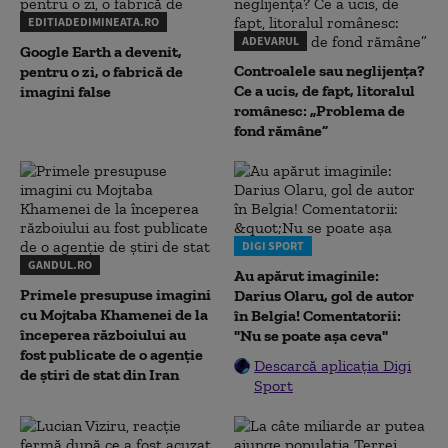
EDITIADEDIMINEATA.RO
ADEVARUL
Google Earth a devenit,
Controalele sau neglijența?
pentru o zi, o fabrică de
Ce a ucis, de fapt, litoralul
imagini false
românesc: „Problema de
fond rămâne”
DIGI SPORT
GANDUL.RO
Au apărut imaginile:
Primele presupuse imagini
Darius Olaru, gol de autor
cu Mojtaba Khamenei de la
în Belgia! Comentatorii:
începerea războiului au
"Nu se poate așa ceva"
fost publicate de o agenție
Descarcă aplicația Digi
de știri de stat din Iran
Sport