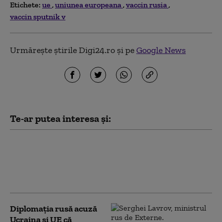
Etichete:
ue
uniunea europeana
vaccin rusia
vaccin sputnik v
Urmărește știrile Digi24.ro și pe
Google News
Te-ar putea interesa și:
„Este acum ori niciodată”: Cât de
pregătită este UE să accepte noi
membri și ce țară candidată este cea
mai apropiată de aderare
Diplomaţia rusă acuză
Ucraina şi UE că