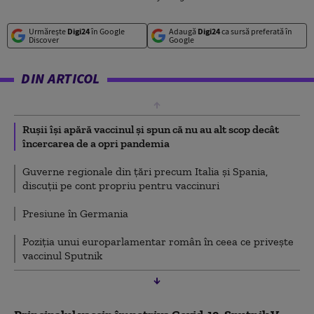
Urmărește
Digi24
în Google
Adaugă
Digi24
ca sursă preferată în
Discover
Google
DIN ARTICOL
Rușii își apără vaccinul și spun că nu au alt scop decât
încercarea de a opri pandemia
Guverne regionale din țări precum Italia și Spania,
discuții pe cont propriu pentru vaccinuri
Presiune în Germania
Poziția unui europarlamentar român în ceea ce privește
vaccinul Sputnik