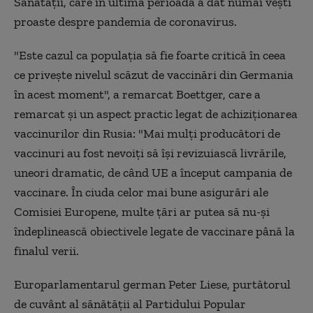
Sănătății, care în ultima perioadă a dat numai vești
proaste despre pandemia de coronavirus.
"Este cazul ca populația să fie foarte critică în ceea
ce privește nivelul scăzut de vaccinări din Germania
în acest moment", a remarcat Boettger, care a
remarcat și un aspect practic legat de achiziționarea
vaccinurilor din Rusia: "Mai mulți producători de
vaccinuri au fost nevoiți să își revizuiască livrările,
uneori dramatic, de când UE a început campania de
vaccinare. În ciuda celor mai bune asigurări ale
Comisiei Europene, multe țări ar putea să nu-și
îndeplinească obiectivele legate de vaccinare până la
finalul verii.
Europarlamentarul german Peter Liese, purtătorul
de cuvânt al sănătății al Partidului Popular