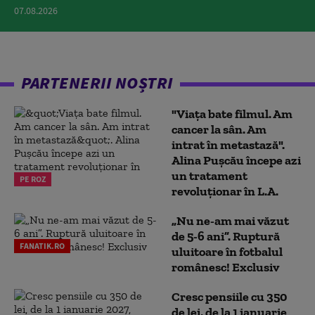
07.08.2026
PARTENERII NOȘTRI
"Viața bate filmul. Am
cancer la sân. Am
intrat în metastază".
Alina Pușcău începe azi
un tratament
PE ROZ
revoluționar în L.A.
„Nu ne-am mai văzut
de 5-6 ani”. Ruptură
FANATIK.RO
uluitoare în fotbalul
românesc! Exclusiv
Cresc pensiile cu 350
de lei, de la 1 ianuarie