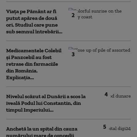
Viața pe Pământ ar fi
2
putut apărea de două
ori. Studiul care pune
sub semnul întrebării...
Medicamentele Colebil
3
și Panzcebil au fost
retrase din farmaciile
din România.
Explicația...
4
Nivelul scăzut al Dunării a scos la
iveală Podul lui Constantin, din
timpul Imperiului...
5
Anchetă la un spital din cauza
numărului mare de concedii