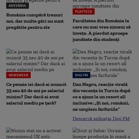
ADEVĂRUL
PLAYTECH
România cumpără trenuri
Facultatea din România la
noi, dar multe gări nu sunt
care nu mai vrea nimeni să
pregătite pentru ele
înveţe. A pierdut aproape
jumătate din studenţi
NEWSWEEK
DIGI FM
Ce pensie iei dacă ai muncit
Dan Negru, reacție virală
35 sau 40 de ani pe salariul
din vacanța în Turcia după
minim? Dar dacă ai avut
ce a ajuns la un resort all
salariul mediu pe țară?
inclusive: „Și noi, românii,
ne umplem farfuriile”
Descarcă aplicația Digi FM