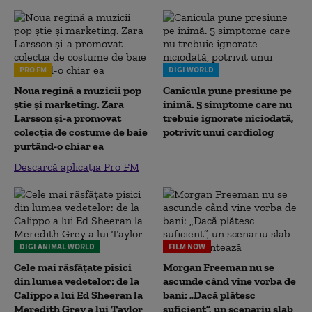
PRO FM
DIGI WORLD
Noua regină a muzicii pop
Canicula pune presiune pe
știe și marketing. Zara
inimă. 5 simptome care nu
Larsson și-a promovat
trebuie ignorate niciodată,
colecția de costume de baie
potrivit unui cardiolog
purtând-o chiar ea
Descarcă aplicația Pro FM
DIGI ANIMAL WORLD
FILM NOW
Cele mai răsfățate pisici
Morgan Freeman nu se
din lumea vedetelor: de la
ascunde când vine vorba de
Calippo a lui Ed Sheeran la
bani: „Dacă plătesc
Meredith Grey a lui Taylor
suficient”, un scenariu slab