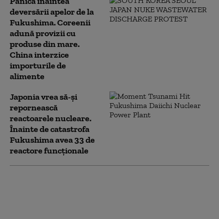
Panică înaintea
deversării apelor de la
Fukushima. Coreenii
adună provizii cu
produse din mare.
China interzice
importurile de
alimente
Japonia vrea să-și
repornească
reactoarele nucleare.
Înainte de catastrofa
Fukushima avea 33 de
reactore funcționale
Catastrofa de la
Fukushima: Patru foşti
membri ai conducerii
Tepco trebuie să