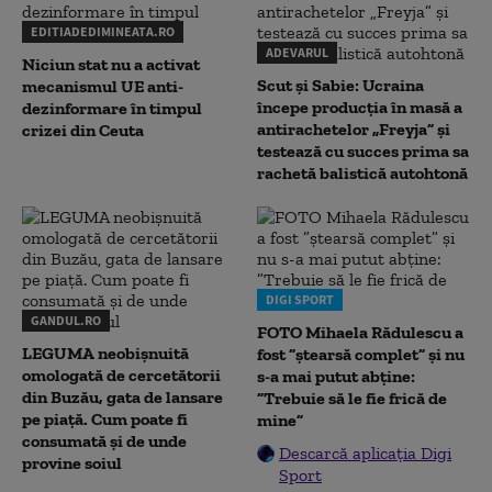
EDITIADEDIMINEATA.RO
ADEVARUL
Niciun stat nu a activat
Scut și Sabie: Ucraina
mecanismul UE anti-
începe producția în masă a
dezinformare în timpul
antirachetelor „Freyja” și
crizei din Ceuta
testează cu succes prima sa
rachetă balistică autohtonă
DIGI SPORT
GANDUL.RO
FOTO Mihaela Rădulescu a
LEGUMA neobișnuită
fost ”ștearsă complet” și nu
omologată de cercetătorii
s-a mai putut abține:
din Buzău, gata de lansare
”Trebuie să le fie frică de
pe piață. Cum poate fi
mine”
consumată și de unde
Descarcă aplicația Digi
provine soiul
Sport