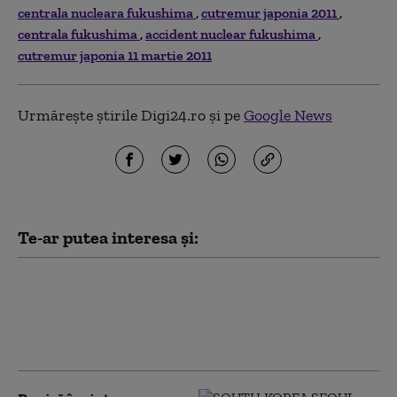
centrala nucleara fukushima
cutremur japonia 2011
centrala fukushima
accident nuclear fukushima
cutremur japonia 11 martie 2011
Urmărește știrile Digi24.ro și pe
Google News
Te-ar putea interesa și:
Cutremurul din
Japonia a lărgit cu 175
de metri linia de coastă
a peninsulei Noto