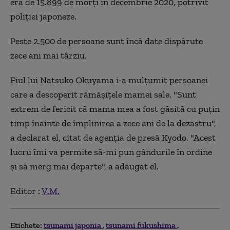
era de 15.899 de morţi în decembrie 2020, potrivit
poliţiei japoneze.
Peste 2.500 de persoane sunt încă date dispărute
zece ani mai târziu.
Fiul lui Natsuko Okuyama i-a mulţumit persoanei
care a descoperit rămăşiţele mamei sale. "Sunt
extrem de fericit că mama mea a fost găsită cu puţin
timp înainte de împlinirea a zece ani de la dezastru",
a declarat el, citat de agenţia de presă Kyodo. "Acest
lucru îmi va permite să-mi pun gândurile în ordine
şi să merg mai departe", a adăugat el.
Editor :
V.M.
Etichete:
tsunami japonia
tsunami fukushima