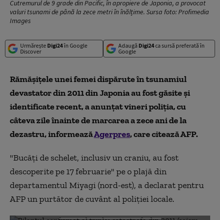
Cutremurul de 9 grade din Pacific, în apropiere de Japonia, a provocat
valuri tsunami de până la zece metri în înălțime. Sursa foto: Profimedia
Images
Urmărește
Digi24
în Google
Adaugă
Digi24
ca sursă preferată în
Discover
Google
Rămăşiţele unei femei dispărute în tsunamiul
devastator din 2011 din Japonia au fost găsite şi
identificate recent, a anunţat vineri poliţia, cu
câteva zile înainte de marcarea a zece ani de la
dezastru, informează
Agerpres
, care citează AFP.
"Bucăţi de schelet, inclusiv un craniu, au fost
descoperite pe 17 februarie" pe o plajă din
departamentul Miyagi (nord-est), a declarat pentru
AFP un purtător de cuvânt al poliţiei locale.