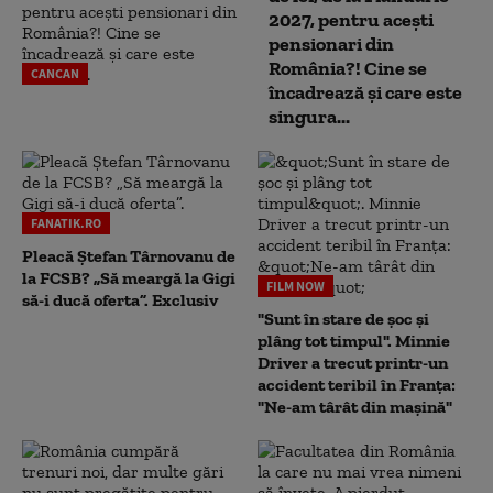
2027, pentru acești
pensionari din
România?! Cine se
CANCAN
încadrează și care este
singura...
FANATIK.RO
Pleacă Ștefan Târnovanu de
la FCSB? „Să meargă la Gigi
FILM NOW
să-i ducă oferta”. Exclusiv
"Sunt în stare de șoc și
plâng tot timpul". Minnie
Driver a trecut printr-un
accident teribil în Franța:
"Ne-am târât din mașină"