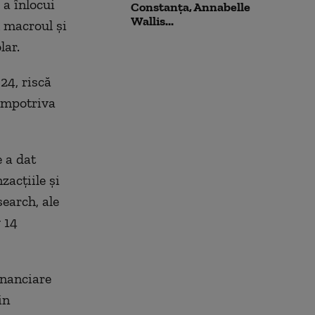
 a înlocui
Constanța, Annabelle
Wallis...
m macroul și
lar.
24, riscă
 împotriva
e a dat
zacţiile şi
search, ale
 14
inanciare
in