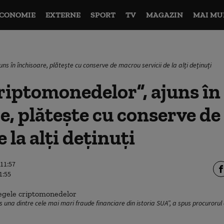
CONOMIE
EXTERNE
SPORT
TV
MAGAZIN
MAI MU
ns în închisoare, plătește cu conserve de macrou servicii de la alți deținuți
riptomonedelor”, ajuns în
e, plătește cu conserve d
e la alți deținuți
 11:57
1:55
a dintre cele mai mari fraude financiare din istoria SUA”, a spus procurorul c