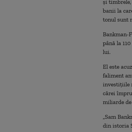
și timbrele
banii la ca
tonul sunt m
Bankman-Fri
până la 110
lui.
El este acuz
faliment anu
investiţiile
cărei împru
miliarde de 
„Sam Bankma
din istoria