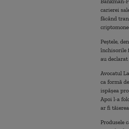
Bankman-Fri
carierei sal
făcând tran
criptomoned
Peștele, de
închisorile 
au declarat
Avocatul La
ca formă de 
ispășea pro
Apoi l-a fol
ar fi tăiere
Produsele c