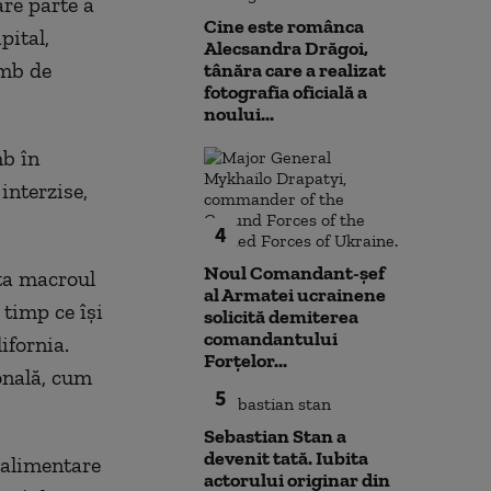
re parte a
Cine este românca
pital,
Alecsandra Drăgoi,
imb de
tânăra care a realizat
fotografia oficială a
noului...
mb în
interzise,
4
Noul Comandant-șef
pta macroul
al Armatei ucrainene
 timp ce își
solicită demiterea
comandantului
ifornia.
Forțelor...
sonală, cum
5
Sebastian Stan a
devenit tată. Iubita
 alimentare
actorului originar din