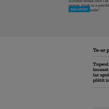
DIGI SPORT
Te-ar p
Tupeul
încasat
iar apo
plătit 
Un agen
milion 