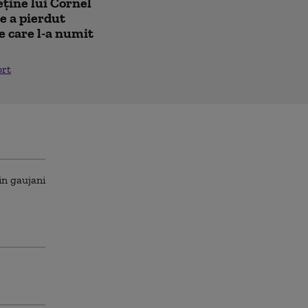
eține lui Cornel
e a pierdut
e care l-a numit
ort