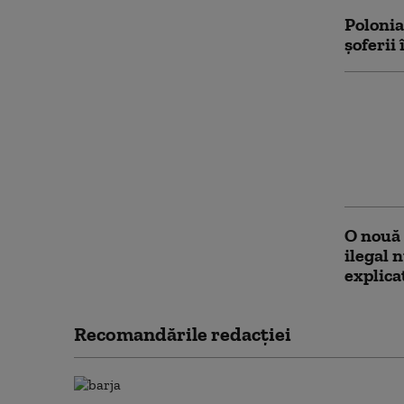
Polonia
șoferii
„Înșelă
care un
și ofici
zeci de
roman 
O nouă 
ilegal 
explicaț
Recomandările redacţiei