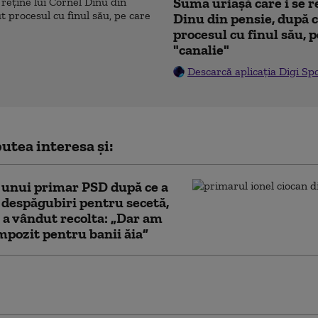
Suma uriașă care i se r
Dinu din pensie, după c
procesul cu finul său, p
"canalie"
Descarcă aplicația Digi Sp
utea interesa și:
 unui primar PSD după ce a
 despăgubiri pentru secetă,
i a vândut recolta: „Dar am
impozit pentru banii ăia”
t FBI, arestat după ce ar fi furat aproape un
de dolari. Își pregătea fuga din SUA