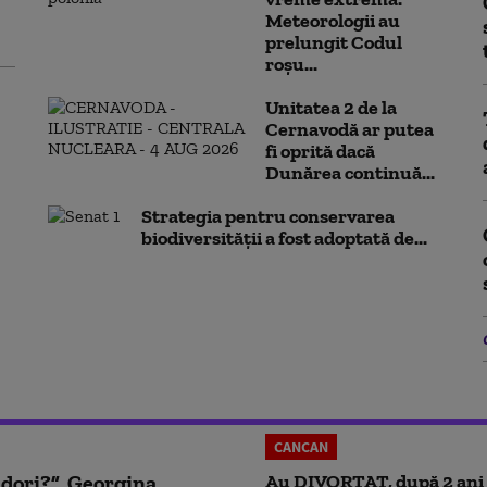
Meteorologii au
prelungit Codul
roșu...
Unitatea 2 de la
Cernavodă ar putea
fi oprită dacă
Dunărea continuă...
Strategia pentru conservarea
biodiversității a fost adoptată de...
CANCAN
 dori?”. Georgina
Au DIVORȚAT, după 2 ani