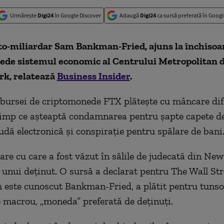
Urmărește
Digi24
în Google Discover
Adaugă
Digi24
ca sursă preferată în Googl
to-miliardar Sam Bankman-Fried, ajuns la închisoar
pede sistemul economic al Centrului Metropolitan 
rk, relatează
Business Insider
.
bursei de criptomonede FTX plătește cu mâncare dif
 timp ce așteaptă condamnarea pentru șapte capete d
audă electronică și conspirație pentru spălare de bani
re cu care a fost văzut în sălile de judecată din New
a unui deținut. O sursă a declarat pentru The Wall St
 este cunoscut Bankman-Fried, a plătit pentru tunso
 macrou, „moneda” preferată de deținuți.