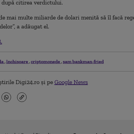
după citirea verdictului.
e mai multe miliarde de dolari menită să îl facă reg
elor”, a adăugat el.
.
da
închisoare
criptomonede
sam bankman-fried
tirile Digi24.ro și pe
Google News