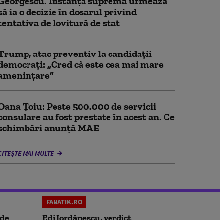
Georgescu. Instanța supremă urmează
să ia o decizie în dosarul privind
tentativa de lovitură de stat
Trump, atac preventiv la candidații
democraţi: „Cred că este cea mai mare
ameninţare”
Oana Țoiu: Peste 500.000 de servicii
consulare au fost prestate în acest an. Ce
schimbări anunță MAE
CITEȘTE MAI MULTE
FANATIK.RO
 de
Edi Iordănescu, verdict