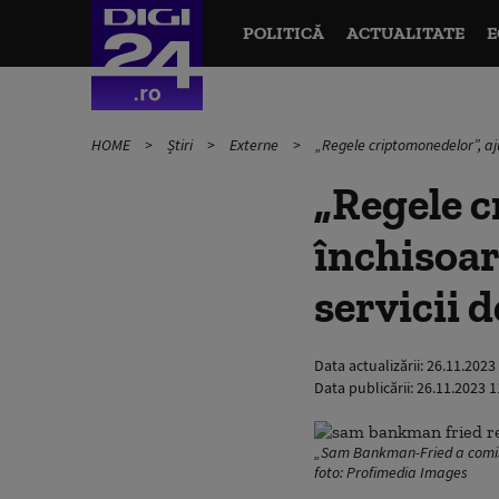
POLITICĂ
ACTUALITATE
E
HOME
Știri
Externe
„Regele criptomonedelor”, aju
„Regele c
închisoar
servicii d
Data actualizării:
26.11.2023
Data publicării:
26.11.2023 1
„Sam Bankman-Fried a comis un
foto: Profimedia Images