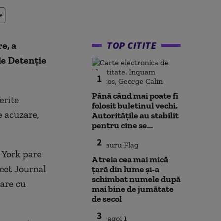
e
TOP CITITE
e, a
de Detenție
1
Până când mai poate fi
erite
folosit buletinul vechi.
e acuzare,
Autoritățile au stabilit
pentru cine se...
.
2
 York pare
A treia cea mai mică
reet Journal
țară din lume și-a
schimbat numele după
are cu
mai bine de jumătate
de secol
3