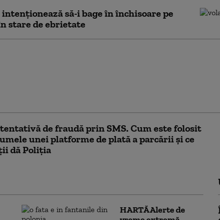
 intenționează să-i bage în închisoare pe
 în stare de ebrietate
toria incredibilă” prin
 escroc a păcălit turiști
ali din Italia timp de
 ani cu un amfiteatru
fals
tentativă de fraudă prin SMS. Cum este folosit
numele unei platforme de plată a parcării și ce
ii dă Poliția
HARTĂ Alerte de
vreme extremă.