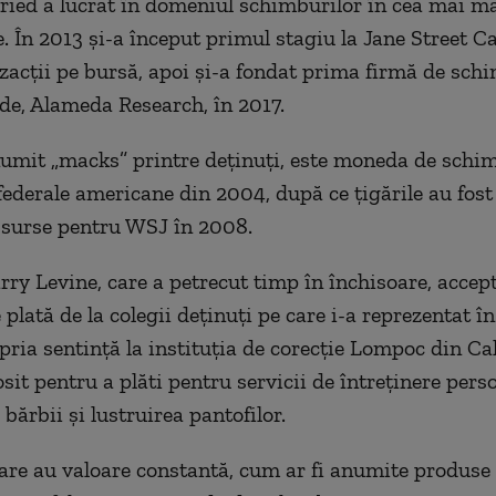
ed a lucrat în domeniul schimburilor în cea mai ma
e. În 2013 și-a început primul stagiu la Jane Street Ca
zacții pe bursă, apoi și-a fondat prima firmă de sch
e, Alameda Research, în 2017.
numit „macks” printre deținuți, este moneda de schi
federale americane din 2004, după ce țigările au fost 
 surse pentru WSJ în 2008.
rry Levine, care a petrecut timp în închisoare, acce
plată de la colegii deținuți pe care i-a reprezentat în
pria sentință la instituția de corecție Lompoc din Cal
osit pentru a plăti pentru servicii de întreținere per
a bărbii și lustruirea pantofilor.
are au valoare constantă, cum ar fi anumite produse