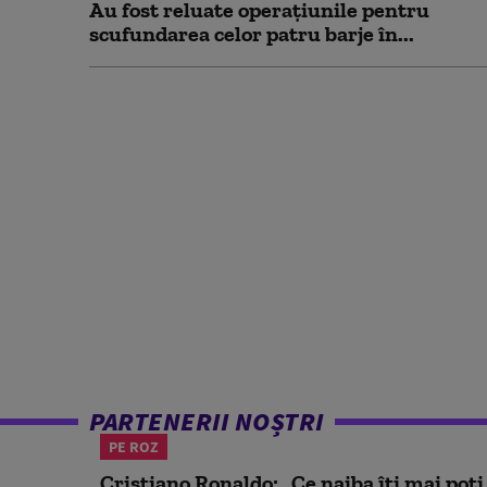
Au fost reluate operațiunile pentru
scufundarea celor patru barje în...
PARTENERII NOȘTRI
PE ROZ
Cristiano Ronaldo: „Ce naiba îți mai poți