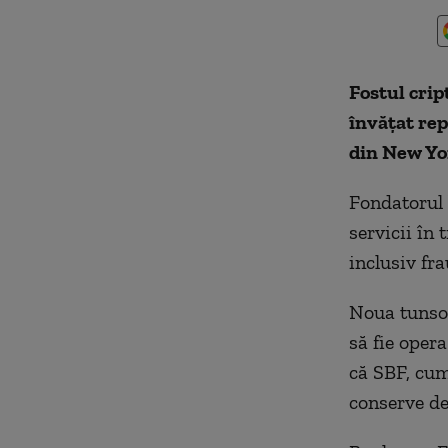
Fostul crip
învățat re
din New Yo
Fondatorul 
servicii în
inclusiv fr
Noua tunsoa
să fie oper
că SBF, cum
conserve de