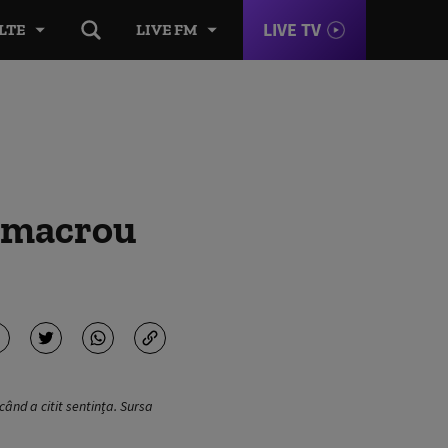
LIVE TV
LTE
LIVE FM
e macrou
ând a citit sentința. Sursa