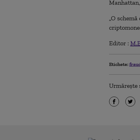
Manhattan, 
„O schemă d
criptomoned
Editor :
M.B
Etichete:
frau
Urmărește ș