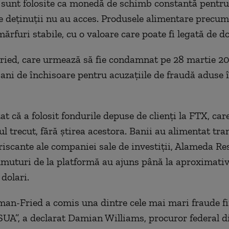
, sunt folosite ca monedă de schimb constantă pentru
re deținuții nu au acces. Produsele alimentare precu
ărfuri stabile, cu o valoare care poate fi legată de do
ed, care urmează să fie condamnat pe 28 martie 20
 ani de închisoare pentru acuzațiile de fraudă aduse
at că a folosit fondurile depuse de clienți la FTX, car
l trecut, fără știrea acestora. Banii au alimentat tran
 riscante ale companiei sale de investiţii, Alameda Re
muturi de la platformă au ajuns până la aproximativ
dolari.
n-Fried a comis una dintre cele mai mari fraude f
 SUA”, a declarat Damian Williams, procuror federal d