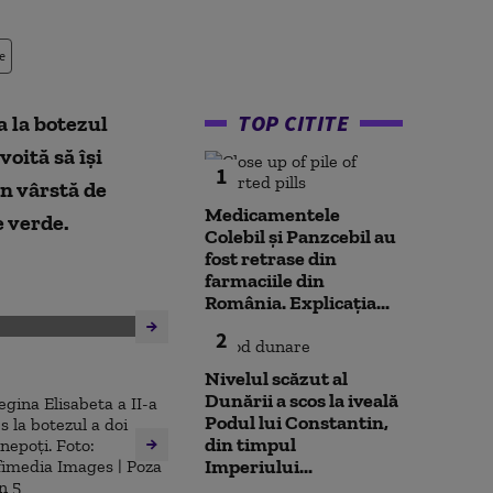
e
TOP CITITE
a la botezul
voită să îşi
1
în vârstă de
Medicamentele
e verde.
Colebil și Panzcebil au
fost retrase din
farmaciile din
România. Explicația...
2
Nivelul scăzut al
Dunării a scos la iveală
,
Podul lui Constantin,
din timpul
Imperiului...