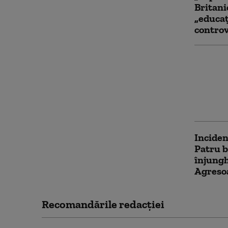
Britani
„educaț
contro
Ministr
refuzat
Washing
conside
rasist 
Inciden
Patru b
înjungh
Agresoa
Recomandările redacţiei