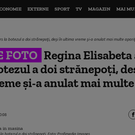
CONOMIE
EXTERNE
SPORT
TV
MAGAZIN
MAI MU
s la botezul a doi strănepoţi, deși în ultima vreme și-a anulat mai multe apariţ
E FOTO
Regina Elisabeta a
otezul a doi strănepoţi, de
eme și-a anulat mai multe 
0:08
 la botezul a doi strănepoţi. Foto: Profimedia Images