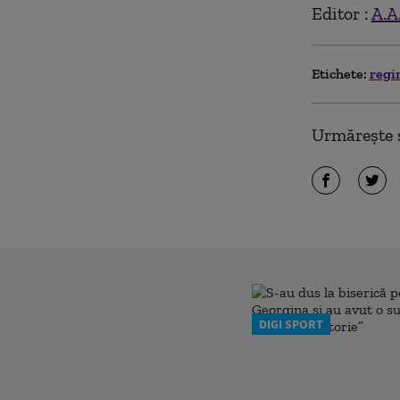
Editor :
A.A
Etichete:
regi
Urmărește ș
DIGI SPORT