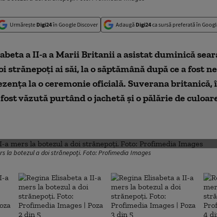
Urmărește
Digi24
în Google Discover
Adaugă
Digi24
ca sursă preferată în Googl
abeta a II-a a Marii Britanii a asistat duminică sear
oi strănepoţi ai săi, la o săptămână după ce a fost ne
zenţa la o ceremonie oficială. Suverana britanică, 
a fost văzută purtând o jachetă şi o pălărie de culoar
DESCHIDE GALERIA FOTO
rs la botezul a doi strănepoţi. Foto: Profimedia Images