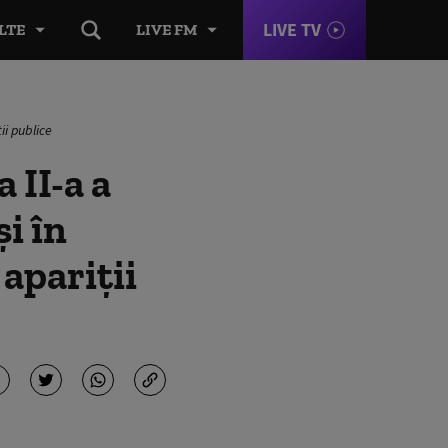
LIVE TV
LTE
LIVE FM
ii publice
 II-a a
și în
apariţii