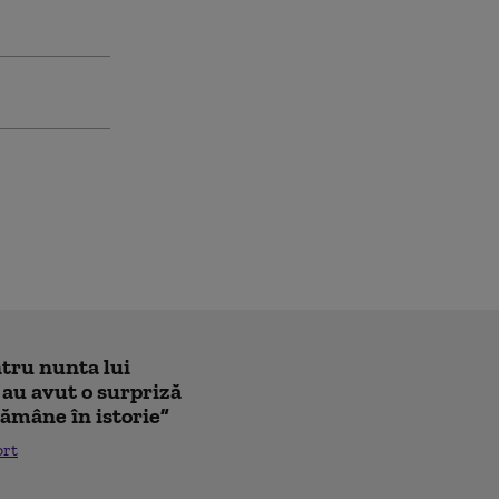
ntru nunta lui
 au avut o surpriză
ămâne în istorie”
ort