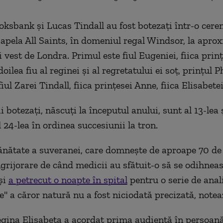
ksbank şi Lucas Tindall au fost botezaţi într-o cer
Capela All Saints, în domeniul regal Windsor, la apro
 vest de Londra. Primul este fiul Eugeniei, fiica prinţ
oilea fiu al reginei şi al regretatului ei soţ, prinţul Ph
fiul Zarei Tindall, fiica prinţesei Anne, fiica Elisabetei 
i botezaţi, născuţi la începutul anului, sunt al 13-lea ş
l 24-lea în ordinea succesiunii la tron.
ănătate a suveranei, care domneşte de aproape 70 de 
grijorare de când medicii au sfătuit-o să se odihneas
şi
a petrecut o noapte în spital
pentru o serie de anal
e" a căror natură nu a fost niciodată precizată, notea
egina Elisabeta a acordat prima audienţă în persoan