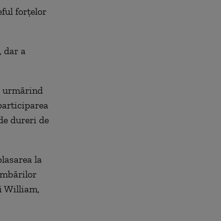
ful forţelor
, dar a
, urmărind
participarea
de dureri de
plasarea la
imbărilor
i William,