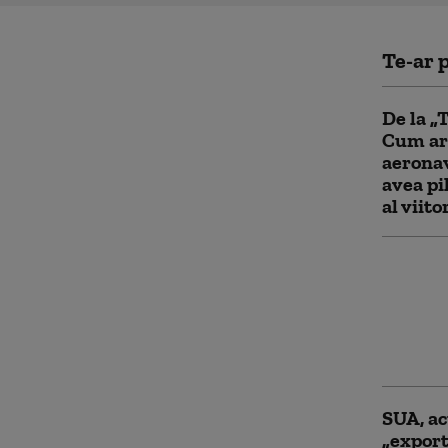
Te-ar p
De la „
Cum ar
aeronav
avea pi
al viito
Cum fu
noua re
„sociali
Kremlin
Occiden
SUA, ac
„expor