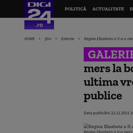
POLITICĂ
ACTUALITATE
E
HOME
Știri
Externe
Regina Elisabeta a II-a a mer
GALERI
mers la b
ultima vr
publice
Data publicării:
22.11.2021 1
Regina Elisabeta a II-a mers