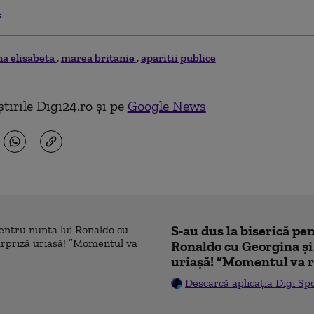
.
na elisabeta
marea britanie
aparitii publice
tirile Digi24.ro și pe
Google News
S-au dus la biserică pe
Ronaldo cu Georgina și
uriașă! ”Momentul va r
Descarcă aplicația Digi Sp