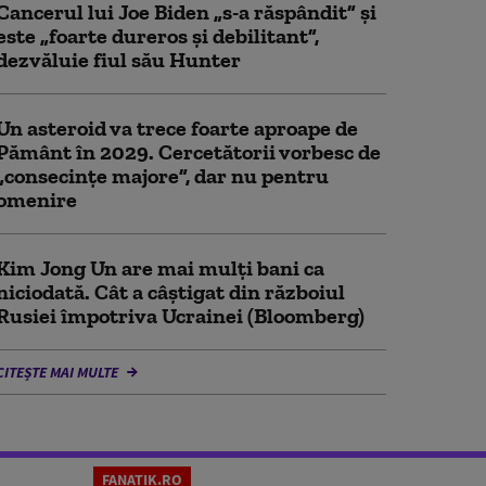
Cancerul lui Joe Biden „s-a răspândit” şi
este „foarte dureros și debilitant”,
dezvăluie fiul său Hunter
Un asteroid va trece foarte aproape de
Pământ în 2029. Cercetătorii vorbesc de
„consecințe majore”, dar nu pentru
omenire
Kim Jong Un are mai mulți bani ca
niciodată. Cât a câștigat din războiul
Rusiei împotriva Ucrainei (Bloomberg)
CITEȘTE MAI MULTE
FANATIK.RO