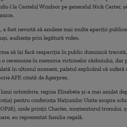
ndu-l la Castelul Windsor pe generalul Nick Carter, şe
anice.
, a fost nevoită să anuleze mai multe apariţii publice
uşi, audienţe prin legătură video.
ma să îşi facă reapariţia în public duminică trecută
n o ceremonie în memoria victimelor războiului, dar 
nulată în ultimul moment, palatul explicând că suferă 
scrie AFP, citată de Agerpres.
l lunii octombrie, regina Elisabeta şi-a mai anulat de
oţia) pentru conferinţa Naţiunilor Unite asupra sch
COP26), unde prinţii Charles, moştenitorul tronului, ş
 mare, au reprezentat familia regală.