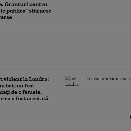
e. Granturi pentru
ie publică” stârnesc
verse
ul de externe britanic a
 să răspundă la
ton dacă îl mai
ră pe Trump „idiot,
şi misogin”
t violent la Londra:
ărbaţi au fost
iaţi de o femeie.
rea a fost arestată