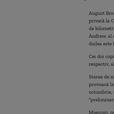
August Broo
privată la 
de kilometri
Andrew, al d
doilea este 
Cei doi copi
respectiv, a
Starea de s
provoacă în
octombrie, 
"preliminar
Miercuri, r