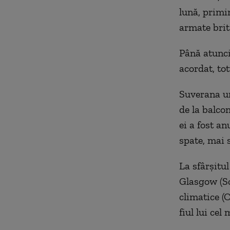
lună, primi
armate brit
Până atunci
acordat, tot
Suverana ur
de la balco
ei a fost a
spate, mai 
La sfârşitu
Glasgow (Sc
climatice (
fiul lui cel