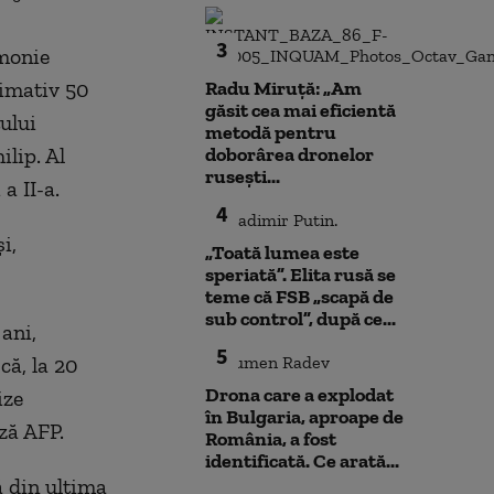
3
emonie
ximativ 50
Radu Miruță: „Am
găsit cea mai eficientă
ului
metodă pentru
ilip. Al
doborârea dronelor
rusești...
a II-a.
4
i,
„Toată lumea este
speriată”. Elita rusă se
teme că FSB „scapă de
sub control”, după ce...
ani,
5
că, la 20
Drona care a explodat
ize
în Bulgaria, aproape de
ză AFP.
România, a fost
identificată. Ce arată...
ă din ultima