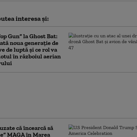
utea interesa și:
Top Gun” la Ghost Bat:
ată noua generație de
e de luptă și ce rol va
lotul în războiul aerian
rului
ncționează Sovintern,
țea internațională a
știlor” cu care
ul atrage recruți din
t în armata Rusiei
uzate că încearcă să
te” MAGA în Marea