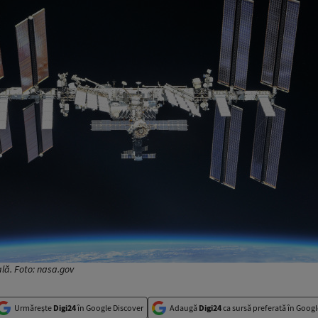
ală. Foto: nasa.gov
Urmărește
Digi24
în Google Discover
Adaugă
Digi24
ca sursă preferată în Googl