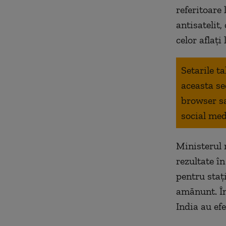
referitoare 
antisatelit,
celor aflați
Setarile t
aceasta se
browser s
social med
Ministerul 
rezultate î
pentru staț
amănunt. În
India au efe