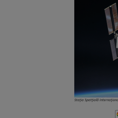
Stația Spatțială Internațion