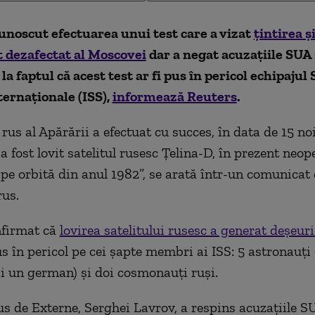
unoscut efectuarea unui test care a vizat
țintirea ș
t dezafectat al Moscovei
dar a negat acuzațiile SUA
la faptul că acest test ar fi pus în pericol echipajul 
ternaționale (ISS),
informează Reuters
.
 rus al Apărării a efectuat cu succes, în data de 15 n
 a fost lovit satelitul rusesc Țelina-D, în prezent neop
a pe orbită din anul 1982”, se arată într-un comunicat
rus.
firmat că
lovirea satelitului rusesc a generat deșeuri
us în pericol pe cei șapte membri ai ISS: 5 astronauți
i un german) și doi cosmonauți ruși.
us de Externe, Serghei Lavrov, a respins acuzațiile S