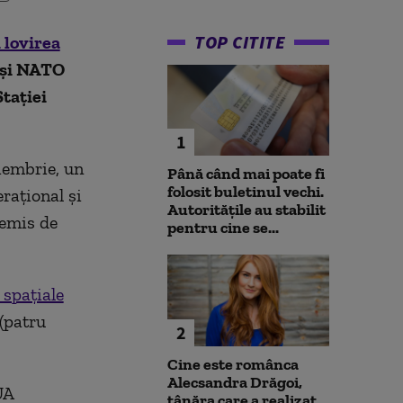
TOP CITITE
i lovirea
 și NATO
Stației
1
oiembrie, un
Până când mai poate fi
folosit buletinul vechi.
erațional și
Autoritățile au stabilit
 emis de
pentru cine se...
 spațiale
 (patru
2
Cine este românca
Alecsandra Drăgoi,
UA
tânăra care a realizat