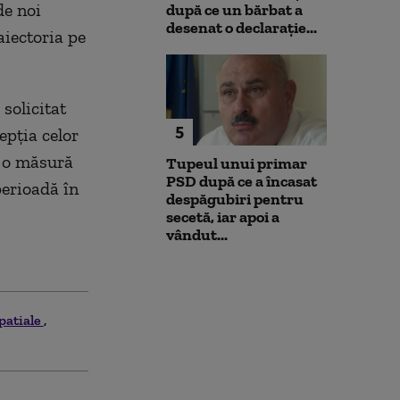
de noi
după ce un bărbat a
desenat o declarație...
aiectoria pe
 solicitat
5
epția celor
a o măsură
Tupeul unui primar
PSD după ce a încasat
perioadă în
despăgubiri pentru
secetă, iar apoi a
vândut...
patiale