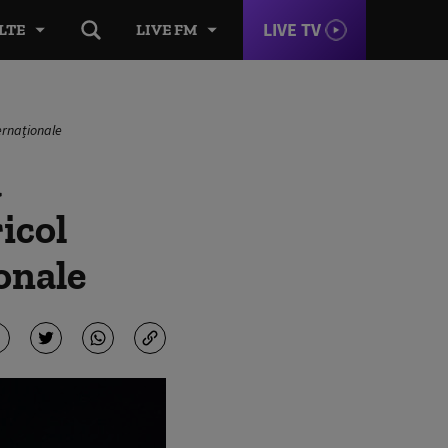
LIVE TV
LTE
LIVE FM
ernaționale
ă
ricol
ionale