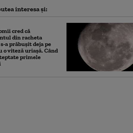
utea interesa și:
mii cred că
ntul din racheta
s-a prăbușit deja pe
u o viteză uriașă. Când
teptate primele
i
u dorește Putin pacea.
 celor mai recente
ții ale Kremlinului
nde a ajuns Rusia (Kyiv