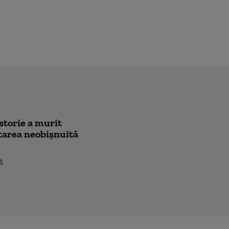
istorie a murit
citarea neobișnuită
t