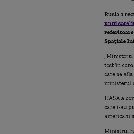
Rusia a rec
unui sateli
referitoare 
Spațiale In
„Ministerul
test în care
care se afl
ministerul 
NASA a con
care i-au p
americani ș
Ministrul r