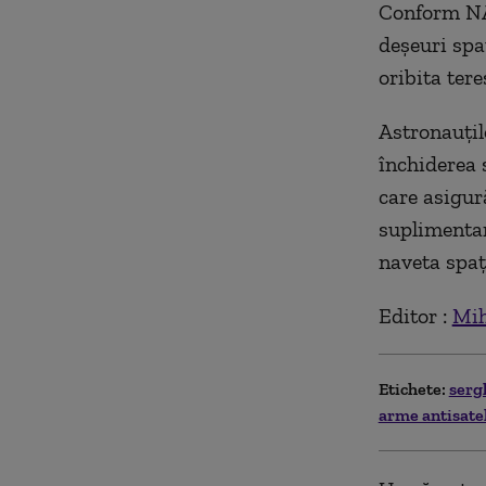
Conform NAS
deșeuri spaț
oribita tere
Astronauțilo
închiderea s
care asigur
suplimentar
naveta spați
Editor :
Mih
Etichete:
serg
arme antisate