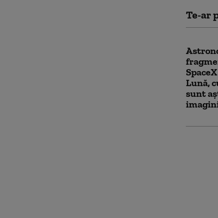
Te-ar p
Astrono
fragme
SpaceX 
Lună, c
sunt aș
imagin
De ce n
Analiza
declara
arată u
Post)