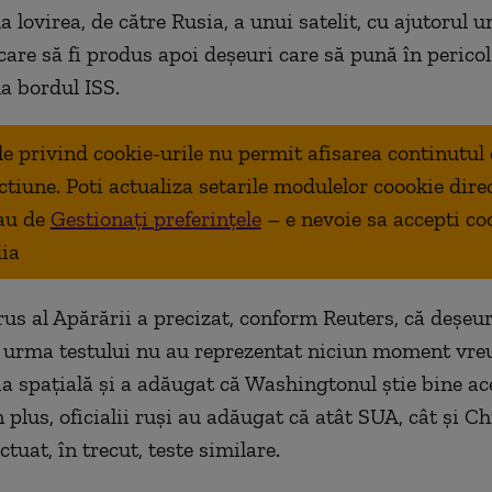
la lovirea, de către Rusia, a unui satelit, cu ajutorul 
 care să fi produs apoi deșeuri care să pună în pericol 
 la bordul ISS.
ale privind cookie-urile nu permit afisarea continutul
ctiune. Poti actualiza setarile modulelor coookie dire
au de
Gestionați preferințele
– e nevoie sa accepti co
ia
rus al Apărării a precizat, conform Reuters, că deșeur
n urma testului nu au reprezentat niciun moment vre
ia spațială și a adăugat că Washingtonul știe bine ac
 plus, oficialii ruși au adăugat că atât SUA, cât și C
ctuat, în trecut, teste similare.