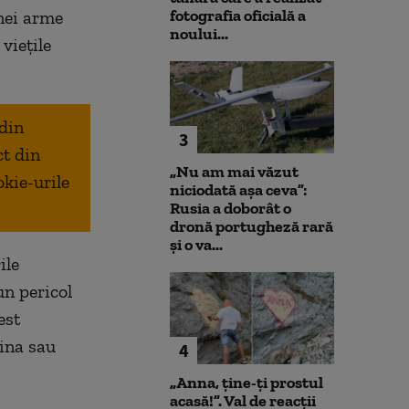
fotografia oficială a
unei arme
noului...
viețile
 din
3
ct din
„Nu am mai văzut
okie-urile
niciodată așa ceva”:
Rusia a doborât o
dronă portugheză rară
și o va...
ile
un pericol
est
hina sau
4
„Anna, ţine-ţi prostul
acasă!”. Val de reacții