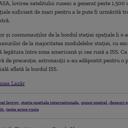
A, lovirea satelitului rusesc a generat peste 1.500 
iale suficient de mari pentru a le pute fi urmărită tr
stră.
r și cosmonauților de la bordul stației spațiale li s-a
asurilor de la majoritatea modulelelor stației, cu exc
ă legătura între zona americană și cea rusă a ISS. C
ă de precauție, astronauții s-au adăpostit pentru o 
ală aflată la bordul ISS.
nea Lazăr
hei lavrov
statia spatiala internationala
gunoi spatial
deseuri s
lit
teste arme rusia