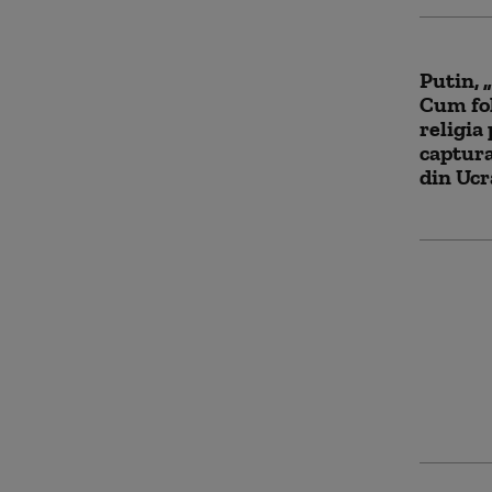
Putin, 
Cum fol
religia 
captura
din Ucr
„Ei bin
Lavrov 
eșecul 
între T