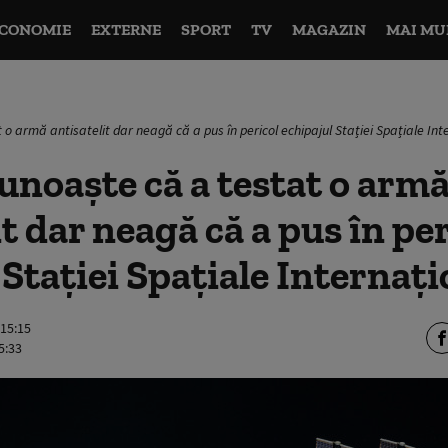
CONOMIE
EXTERNE
SPORT
TV
MAGAZIN
MAI MU
o armă antisatelit dar neagă că a pus în pericol echipajul Stației Spațiale Int
unoaște că a testat o arm
it dar neagă că a pus în pe
 Stației Spațiale Internaț
 15:15
5:33