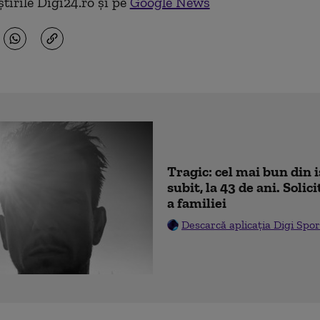
tirile Digi24.ro și pe
Google News
Tragic: cel mai bun din 
subit, la 43 de ani. Soli
a familiei
Descarcă aplicația Digi Spor