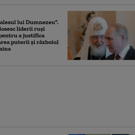
„alesul lui Dumnezeu”.
osesc liderii ruși
pentru a justifica
rea puterii și războiul
aina
e, nu a funcţionat”.
dă vina pe SUA pentru
negocierilor din Alaska
rump şi Putin