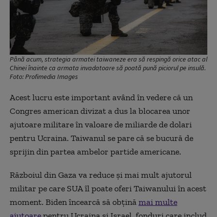
Până acum, strategia armatei taiwaneze era să respingă orice atac al
Chinei înainte ca armata invadatoare să poată pună piciorul pe insulă.
Foto: Profimedia Images
Acest lucru este important având în vedere că un
Congres american divizat a dus la blocarea unor
ajutoare militare în valoare de miliarde de dolari
pentru Ucraina. Taiwanul se pare că se bucură de
sprijin din partea ambelor partide americane.
Războiul din Gaza va reduce și mai mult ajutorul
militar pe care SUA îl poate oferi Taiwanului în acest
moment. Biden încearcă să obțină
mai multe
ajutoare
pentru Ucraina și Israel, fonduri care includ