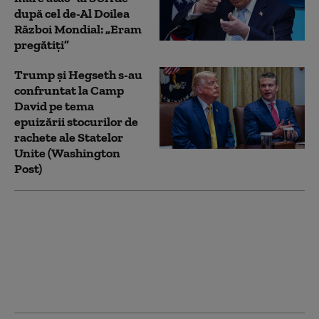
după cel de-Al Doilea
Război Mondial: „Eram
pregătiți”
Trump şi Hegseth s-au
confruntat la Camp
David pe tema
epuizării stocurilor de
rachete ale Statelor
Unite (Washington
Post)
Ce a reușit campania
de 40 de zile a lui
Zelenski și ce nu a
reușit. Adâncimea
strategică a Rusiei nu
mai există