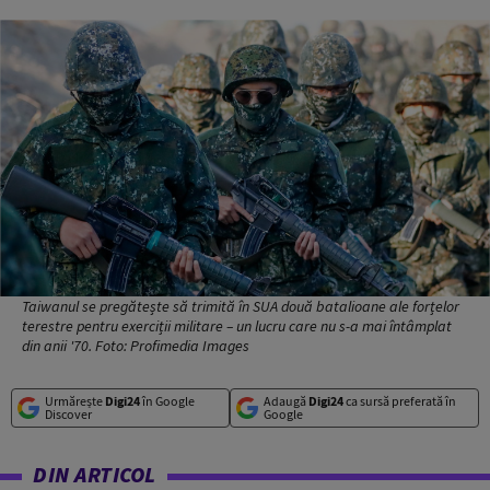
Taiwanul se pregătește să trimită în SUA două batalioane ale forțelor
terestre pentru exerciții militare – un lucru care nu s-a mai întâmplat
din anii '70. Foto: Profimedia Images
Urmărește
Digi24
în Google
Adaugă
Digi24
ca sursă preferată în
Discover
Google
DIN ARTICOL