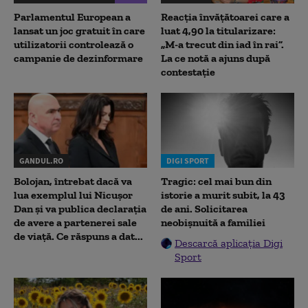
Parlamentul European a
Reacția învățătoarei care a
lansat un joc gratuit în care
luat 4,90 la titularizare:
utilizatorii controlează o
„M-a trecut din iad în rai”.
campanie de dezinformare
La ce notă a ajuns după
contestație
GANDUL.RO
DIGI SPORT
Bolojan, întrebat dacă va
Tragic: cel mai bun din
lua exemplul lui Nicușor
istorie a murit subit, la 43
Dan și va publica declarația
de ani. Solicitarea
de avere a partenerei sale
neobișnuită a familiei
de viață. Ce răspuns a dat...
Descarcă aplicația Digi
Sport