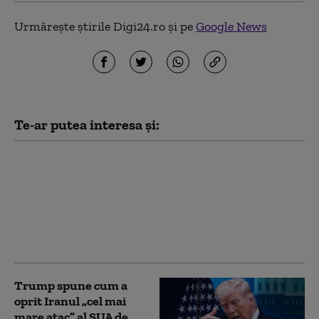
Urmărește știrile Digi24.ro și pe
Google News
Te-ar putea interesa și:
„Toată lumea iubește
învingătorii”. Ucraina a
restabilit complet
schimbul de informații
cu serviciile secrete
americane (Politico)
Trump spune cum a
oprit Iranul „cel mai
mare atac” al SUA de