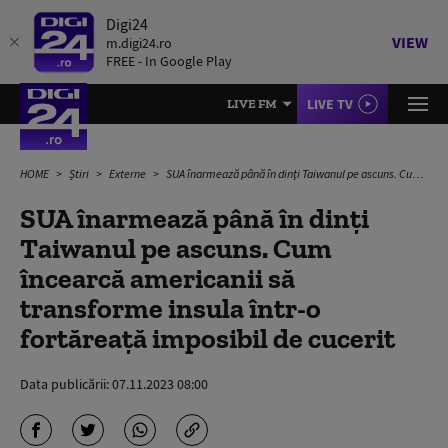
Digi24
VIEW
m.digi24.ro
FREE - In Google Play
LIVE TV
LIVE FM
HOME
Știri
Externe
SUA înarmează până în dinți Taiwanul pe ascuns. Cum încearcă americanii să transforme insula într-o fortăreață imposibil de cucerit
SUA înarmează până în dinți
Taiwanul pe ascuns. Cum
încearcă americanii să
transforme insula într-o
fortăreață imposibil de cucerit
Data publicării:
07.11.2023 08:00