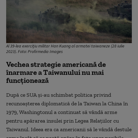
Al 39-lea exercițiu militar Han Kuang al armatei taiwaneze (28 iulie
2023). Foto: Profirmedia Images
Vechea strategie americană de
înarmare a Taiwanului nu mai
funcționează
După ce SUA și-au schimbat politica privind
recunoașterea diplomatică de la Taiwan la China în
1979, Washingtonul a continuat să vândă arme
pentru apărarea insulei prin Legea Relațiilor cu
Taiwanul. Ideea era ca americanii să le vândă destule
arme încât să se poată apăra în fața unor posibile