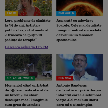
PRO FM
DIGI WORLD
Lora, probleme de sănătate
Așa arată cu adevărat
la 44 de ani. Artista a
Soarele. Cele mai detaliate
publicat raportul medical:
imagini realizate vreodată
„Urmează cel puțin 10
dezvăluie un fenomen
ședințe de terapie”
spectaculos
Descarcă aplicația Pro FM
DIGI ANIMAL WORLD
FILM NOW
Momentul când un bărbat
Antonio Banderas,
de 65 de ani este atacat de
declarație surpriză despre
un bizon: „Era chiar
infarctul care i-a schimbat
deasupra mea”. Imaginile
viața: „Cel mai bun lucru
sunt greu de urmărit
care mi s-a întâmplat