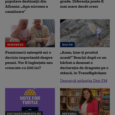
populare destinații din
grade. Diferența poate fi
Albania: „Apa mirosea a
mai mare decât crezi
canalizare”
NEWSWEEK
DIGI FM
Pensionarii așteaptă azi o
„Anna, ţine-ţi prostul
decizie importantă despre
acasă!" Reacţii după ce un
pensii. Vor fi înghețate sau
bărbat a desenat o
crescute cu 200 lei?
declaraţie de dragoste pe o
stâncă, în Transfăgărăşan
Descarcă aplicația Digi FM
EDITIADEDIMINEATA.RO
ADEVARUL