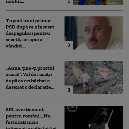
1
noului...
Tupeul unui primar
PSD după ce a încasat
despăgubiri pentru
secetă, iar apoi a
2
vândut...
„Anna, ţine-ţi prostul
acasă!”. Val de reacții
după ce un bărbat a
desenat o declarație...
3
SRI, avertisment
pentru români: „Nu
furnizați nicio
informație solicitată și