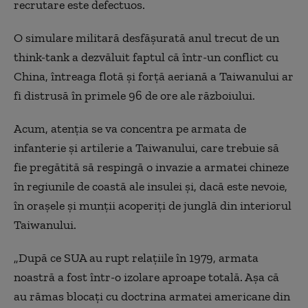
recrutare este defectuos.
O simulare militară desfășurată anul trecut de un
think-tank a dezvăluit faptul că într-un conflict cu
China, întreaga flotă și forță aeriană a Taiwanului ar
fi distrusă în primele 96 de ore ale războiului.
Acum, atenția se va concentra pe armata de
infanterie și artilerie a Taiwanului, care trebuie să
fie pregătită să respingă o invazie a armatei chineze
în regiunile de coastă ale insulei și, dacă este nevoie,
în orașele și munții acoperiți de junglă din interiorul
Taiwanului.
„După ce SUA au rupt relațiile în 1979, armata
noastră a fost într-o izolare aproape totală. Așa că
au rămas blocați cu doctrina armatei americane din