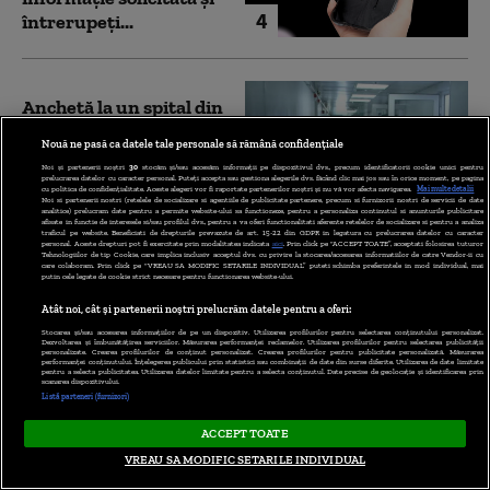
4
întrerupeți...
Anchetă la un spital din
cauza numărului mare
Nouă ne pasă ca datele tale personale să rămână confidențiale
de concedii medicale în
Noi și partenerii noștri
30
stocăm și/sau accesăm informații pe dispozitivul dvs., precum identificatorii cookie unici pentru
plin sezon estival...
prelucrarea datelor cu caracter personal. Puteți accepta sau gestiona alegerile dvs. făcând clic mai jos sau în orice moment, pe pagina
5
cu politica de confidențialitate. Aceste alegeri vor fi raportate partenerilor noștri și nu vă vor afecta navigarea.
Mai multe detalii
Noi si partenerii nostri (retelele de socializare si agentiile de publicitate partenere, precum si furnizorii nostri de servicii de date
analitice) prelucram date pentru a permite website-ului sa functioneze, pentru a personaliza continutul si anunturile publicitare
afisate in functie de interesele si/sau profilul dvs., pentru a va oferi functionalitati aferente retelelor de socializare si pentru a analiza
traficul pe website. Beneficiati de drepturile prevazute de art. 15-22 din GDPR in legatura cu prelucrarea datelor cu caracter
personal. Aceste drepturi pot fi exercitate prin modalitatea indicata
aici
. Prin click pe “ACCEPT TOATE”, acceptati folosirea tuturor
Tehnologiilor de tip Cookie, care implica inclusiv acceptul dvs. cu privire la stocarea/accesarea informatiilor de catre Vendor-ii cu
care colaboram. Prin click pe “VREAU SA MODIFIC SETARILE INDIVIDUAL” puteti schimba preferintele in mod individual, mai
putin cele legate de cookie strict necesare pentru functionarea website-ului.
Atât noi, cât și partenerii noștri prelucrăm datele pentru a oferi:
Stocarea și/sau accesarea informațiilor de pe un dispozitiv. Utilizarea profilurilor pentru selectarea conținutului personalizat.
Dezvoltarea și îmbunătățirea serviciilor. Măsurarea performanței reclamelor. Utilizarea profilurilor pentru selectarea publicității
personalizate. Crearea profilurilor de conținut personalizat. Crearea profilurilor pentru publicitate personalizată. Măsurarea
performanței conținutului. Înțelegerea publicului prin statistici sau combinații de date din surse diferite. Utilizarea de date limitate
București Băneasa, 22°C
pentru a selecta publicitatea. Utilizarea datelor limitate pentru a selecta conținutul. Date precise de geolocație și identificarea prin
scanarea dispozitivului.
Listă parteneri (furnizori)
ACCEPT TOATE
VREAU SA MODIFIC SETARILE INDIVIDUAL