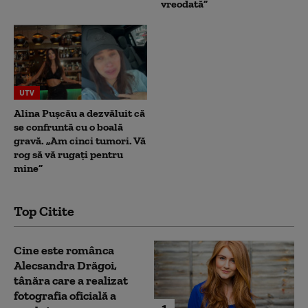
vreodată”
UTV
Alina Pușcău a dezvăluit că
se confruntă cu o boală
gravă. „Am cinci tumori. Vă
rog să vă rugați pentru
mine”
Top Citite
Cine este românca
Alecsandra Drăgoi,
tânăra care a realizat
fotografia oficială a