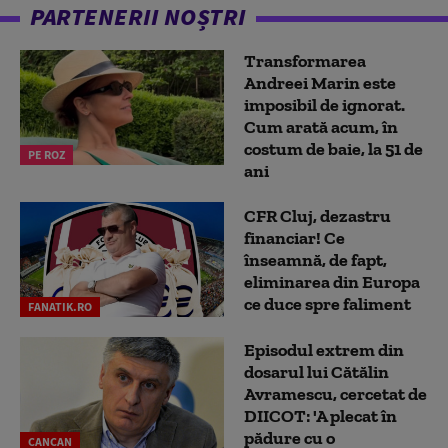
PARTENERII NOȘTRI
Transformarea
Andreei Marin este
imposibil de ignorat.
Cum arată acum, în
costum de baie, la 51 de
PE ROZ
ani
CFR Cluj, dezastru
financiar! Ce
înseamnă, de fapt,
eliminarea din Europa
ce duce spre faliment
FANATIK.RO
Episodul extrem din
dosarul lui Cătălin
Avramescu, cercetat de
DIICOT: 'A plecat în
pădure cu o
CANCAN