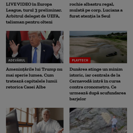
LIVE VIDEO în Europa
rochie albastru regal,
League, turul 3 preliminar.
mulată pe corp. Luciana a
Arbitrul delegat de UEFA,
furat atenția la Seul
talisman pentru olteni
ADEVĂRUL
PLAYTECH
Amenințările lui Trump nu
Dunărea atinge un minim
mai sperie lumea. Cum
istoric, iar centrala de la
tratează capitalele lumii
Cernavodă intră în cursa
retorica Casei Albe
contra cronometru. Ce
urmează după scufundarea
barjelor