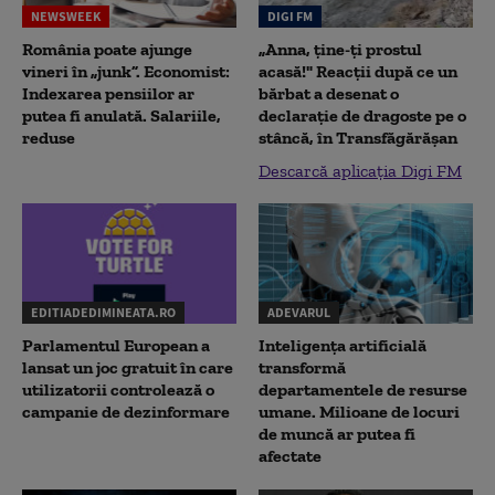
NEWSWEEK
DIGI FM
România poate ajunge
„Anna, ţine-ţi prostul
vineri în „junk”. Economist:
acasă!" Reacţii după ce un
Indexarea pensiilor ar
bărbat a desenat o
putea fi anulată. Salariile,
declaraţie de dragoste pe o
reduse
stâncă, în Transfăgărăşan
Descarcă aplicația Digi FM
EDITIADEDIMINEATA.RO
ADEVARUL
Parlamentul European a
Inteligența artificială
lansat un joc gratuit în care
transformă
utilizatorii controlează o
departamentele de resurse
campanie de dezinformare
umane. Milioane de locuri
de muncă ar putea fi
afectate