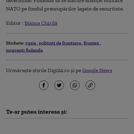
determinat Finlanda să se alăture alianţei militare
NATO pe fondul preocupărilor legate de securitate.
Editor :
Bianca Chirilă
Etichete:
rusia
politisti de frontiera
frontex
migranti finlanda
Urmărește știrile Digi24.ro și pe
Google News
Te-ar putea interesa și:
Una dintre cele mai