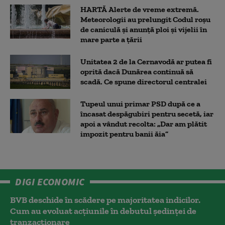
HARTĂ Alerte de vreme extremă.
Meteorologii au prelungit Codul roșu
de caniculă și anunță ploi și vijelii în
mare parte a țării
Unitatea 2 de la Cernavodă ar putea fi
oprită dacă Dunărea continuă să
scadă. Ce spune directorul centralei
Tupeul unui primar PSD după ce a
încasat despăgubiri pentru secetă, iar
apoi a vândut recolta: „Dar am plătit
impozit pentru banii ăia”
DIGI ECONOMIC
BVB deschide în scădere pe majoritatea indicilor.
Cum au evoluat acțiunile în debutul ședinței de
tranzacționare