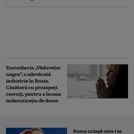
Ce a reușit campania
de 40 de zile a lui
Zelenski și ce nu a
reușit. Adâncimea
strategică a Rusiei nu
mai există
Escrocheria „Văduvelor
negre”, o adevărată
industrie în Rusia.
Căsătorii cu proaspeți
recruți, pentru a încasa
indemnizaţia de deces
Suma uriașă care i se