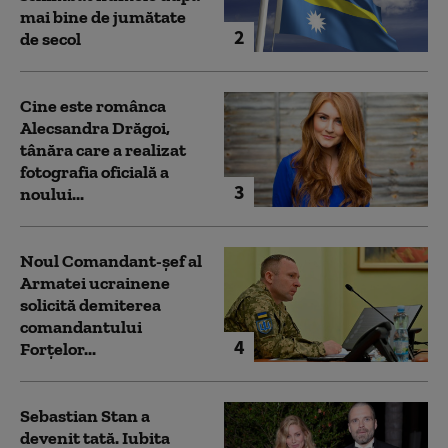
mai bine de jumătate
2
de secol
Cine este românca
Alecsandra Drăgoi,
tânăra care a realizat
fotografia oficială a
3
noului...
Noul Comandant-șef al
Armatei ucrainene
solicită demiterea
comandantului
4
Forțelor...
Sebastian Stan a
devenit tată. Iubita