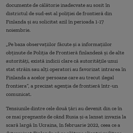
documente de călătorie inadecvate au sosit în
districtul de sud-est al poliţiei de frontieră din
Finlanda şi au solicitat azil în perioada 1-17
noiembrie.
„Pe baza observaţiilor făcute şi a informaţiilor
obţinute de Poliţia de Frontieră finlandeză şi de alte
autorităţi, există indicii clare că autorităţile unui
stat străin sau alţi operatori au favorizat intrarea în
Finlanda a acelor persoane care au trecut ilegal
frontiera”, a precizat agenţia de frontieră într-un
comunicat.
Tensiunile dintre cele două ţări au devenit din ce în
ce mai pregnante de când Rusia şi-a lansat invazia la
scară largă în Ucraina, în februarie 2022, ceea ce a