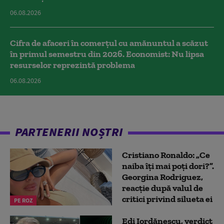
06.08.2026
Cifra de afaceri în comerțul cu amănuntul a scăzut
în primul semestru din 2026. Economist: Nu lipsa
resurselor reprezintă problema
06.08.2026
PARTENERII NOȘTRI
Cristiano Ronaldo: „Ce
naiba îți mai poți dori?”.
Georgina Rodriguez,
reacție după valul de
critici privind silueta ei
PE ROZ
Edi Iordănescu, verdict