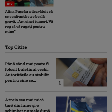
UTV
Alina Pușcău a dezvăluit că
se confruntă cu o boală
gravă. „Am cinci tumori. Vă
rog să vă rugați pentru
mine”
Top Citite
Până când mai poate fi
folosit buletinul vechi.
Autoritățile au stabilit
pentru cine se...
1
A treia cea mai mică
țară din lume și-a
schimbat numele după