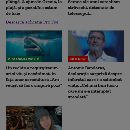
plângă. A ajuns în Grecia, la
Semne ale unui cataclism
plajă, și a pozat în costum
străvechi, detectate de
de baie
telescopul...
Descarcă aplicația Pro FM
DIGI ANIMAL WORLD
FILM NOW
Un rechin a regurgitat un
Antonio Banderas,
arici viu și nevătămat, în
declarație surpriză despre
fața unor cercetători: „Am
infarctul care i-a schimbat
reușit să fac o singură poză”
viața: „Cel mai bun lucru
care mi s-a întâmplat
vreodată”