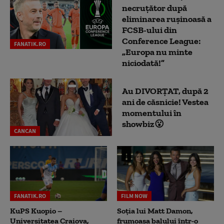
necruțător după
eliminarea rușinoasă a
FCSB-ului din
Conference League:
FANATIK.RO
„Europa nu minte
niciodată!”
Au DIVORȚAT, după 2
ani de căsnicie! Vestea
momentului în
showbiz😮
CANCAN
FANATIK.RO
FILM NOW
KuPS Kuopio –
Soția lui Matt Damon,
Universitatea Craiova,
frumoasa balului într-o