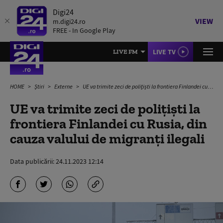
Digi24
VIEW
m.digi24.ro
FREE - In Google Play
LIVE TV
LIVE FM
HOME
Știri
Externe
UE va trimite zeci de poliţişti la frontiera Finlandei cu Rusia, din cauza valului de migranți ilegali
UE va trimite zeci de poliţişti la
frontiera Finlandei cu Rusia, din
cauza valului de migranți ilegali
Data publicării:
24.11.2023 12:14