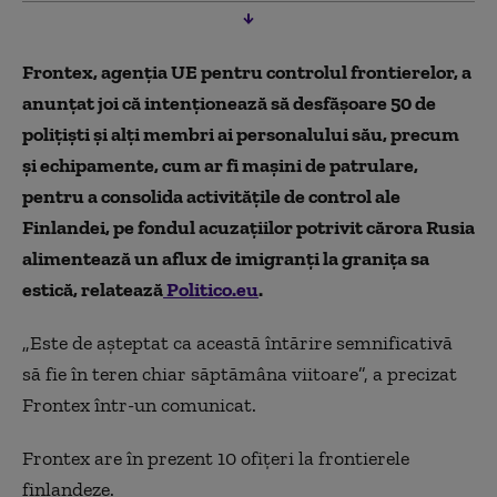
Frontex, agenţia UE pentru controlul frontierelor, a
anunţat joi că intenţionează să desfăşoare 50 de
poliţişti şi alţi membri ai personalului său, precum
şi echipamente, cum ar fi maşini de patrulare,
pentru a consolida activităţile de control ale
Finlandei, pe fondul acuzaţiilor potrivit cărora Rusia
alimentează un aflux de imigranţi la graniţa sa
estică, relatează
Politico.eu
.
„Este de aşteptat ca această întărire semnificativă
să fie în teren chiar săptămâna viitoare”, a precizat
Frontex într-un comunicat.
Frontex are în prezent 10 ofiţeri la frontierele
finlandeze.