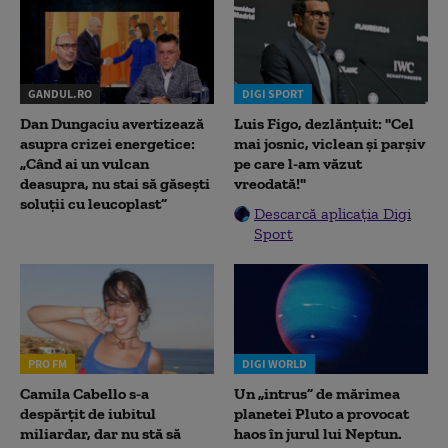
GANDUL.RO
DIGI SPORT
Dan Dungaciu avertizează
Luis Figo, dezlănțuit: "Cel
asupra crizei energetice:
mai josnic, viclean și parșiv
„Când ai un vulcan
pe care l-am văzut
deasupra, nu stai să găsești
vreodată!"
soluții cu leucoplast”
Descarcă aplicația Digi
Sport
PRO FM
DIGI WORLD
Camila Cabello s-a
Un „intrus” de mărimea
despărțit de iubitul
planetei Pluto a provocat
miliardar, dar nu stă să
haos în jurul lui Neptun.