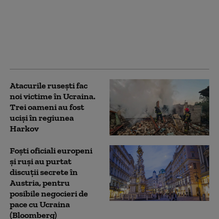
mari rafinării din Rusia
este în flăcări. A fost
atacată de drone
ucrainene pentru a
doua noapte
consecutiv
Atacurile rusești fac
noi victime în Ucraina.
Trei oameni au fost
uciși în regiunea
Harkov
Foști oficiali europeni
și ruși au purtat
discuții secrete în
Austria, pentru
posibile negocieri de
pace cu Ucraina
(Bloomberg)