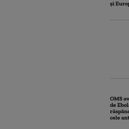
și Euro
Canada 
frontie
Cine nu
tempora
OMS av
de Ebol
răspând
cele an