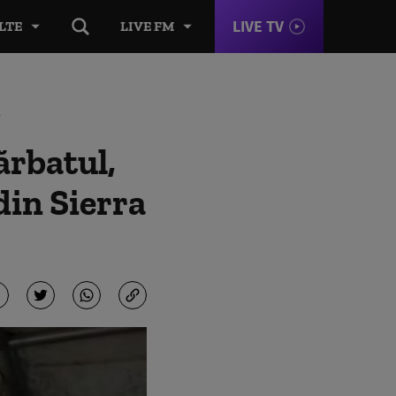
LIVE TV
LTE
LIVE FM
e
ărbatul,
din Sierra