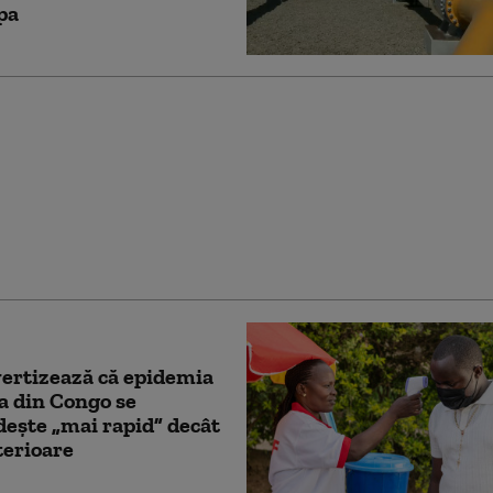
pa
impune restricții la
ră din cauza Ebola.
 mai poate intra
r în țară
ertizează că epidemia
a din Congo se
eşte „mai rapid” decât
terioare