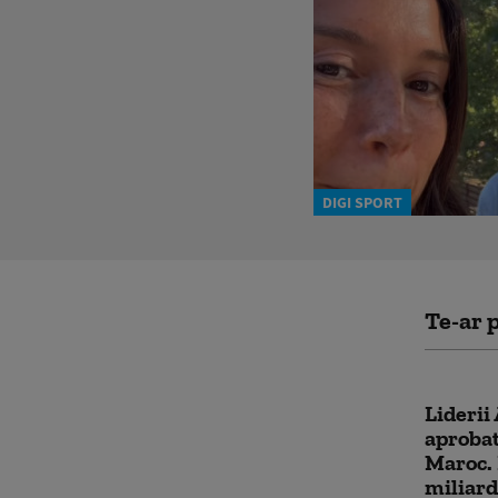
DIGI SPORT
Te-ar p
Liderii 
aprobat
Maroc. 
miliard