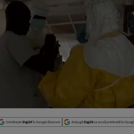
Urmărește
Digi24
în Google Discover
Adaugă
Digi24
ca sursă preferată în Googl