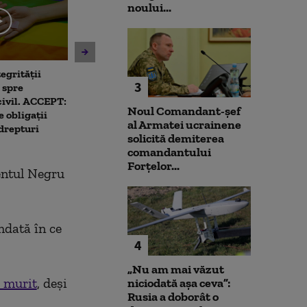
noului...
egrității
Unitatea 2 de la Cernavodă
Patru mari ora
3
 spre
ar putea fi oprită dacă
deja să aplice 
civil. ACCEPT:
Dunărea continuă să scadă.
limitarea cons
Noul Comandant-șef
 obligații
Ce spune directorul
curent electric
al Armatei ucrainene
 drepturi
centralei
Capitala
solicită demiterea
comandantului
Forțelor...
entul Negru
mdată în ce
4
„Nu am mai văzut
 murit
, deşi
niciodată așa ceva”:
Rusia a doborât o