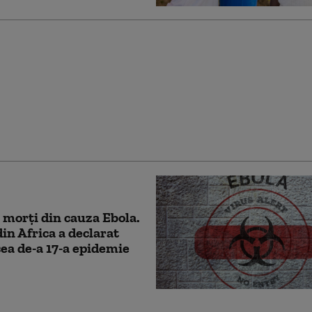
unță primul studiu
al unui medicament
al împotriva Ebola
 morți din cauza Ebola.
din Africa a declarat
 cea de-a 17-a epidemie