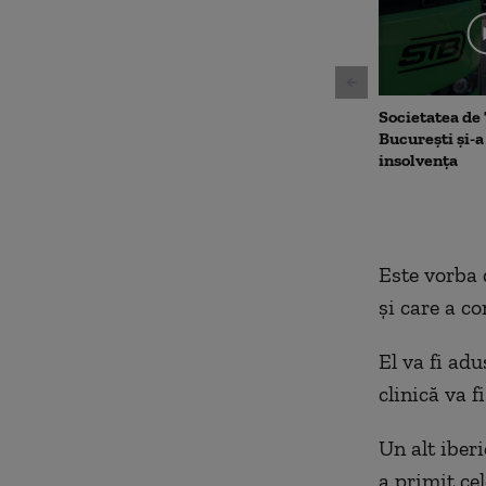
90%
Societatea de
București și-a
insolvența
Este vorba 
şi care a co
El va fi ad
clinică va f
Un alt iberi
a primit ce