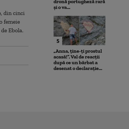
dronă portugheză rară
și o va...
 din cinci
 o femeie
 de Ebola.
5
„Anna, ţine-ţi prostul
acasă!”. Val de reacții
după ce un bărbat a
desenat o declarație...