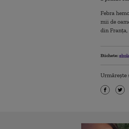
Febra hemor
mii de oame
din Franţa,
Etichete:
ebol
Urmărește ș