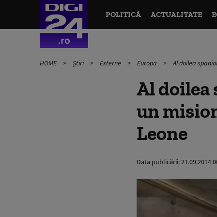
POLITICĂ
ACTUALITATE
E
HOME
Știri
Externe
Europa
Al doilea spanio
Al doilea
un misiona
Leone
Data publicării:
21.09.2014 0