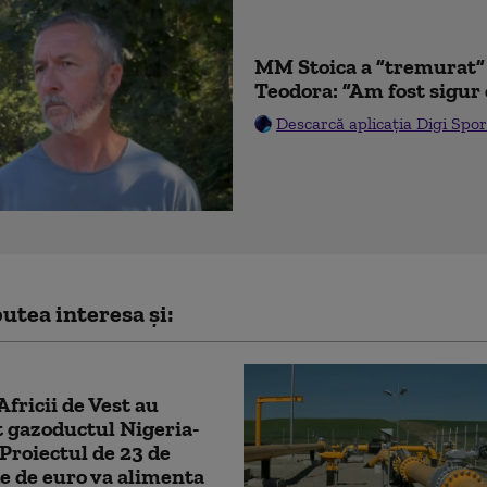
MM Stoica a ”tremurat” 
Teodora: ”Am fost sigur 
Descarcă aplicația Digi Spor
utea interesa și:
Africii de Vest au
 gazoductul Nigeria-
Proiectul de 23 de
e de euro va alimenta