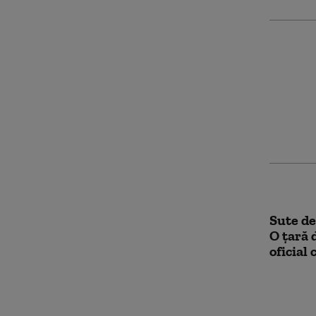
OMS an
clinic 
antivir
Sute de
O țară 
oficial