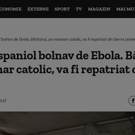
CONOMIE
EXTERNE
SPORT
TV
MAGAZIN
MAI MU
l bolnav de Ebola. Bărbatul, un misionar catolic, va fi repatriat din Sierra Leon
 spaniol bolnav de Ebola. B
r catolic, va fi repatriat 
0:37