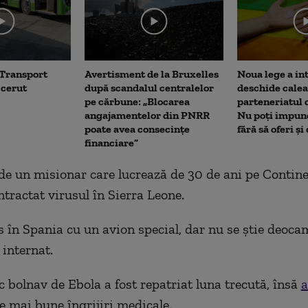
 Transport
Avertisment de la Bruxelles
Noua lege a int
 cerut
după scandalul centralelor
deschide calea
pe cărbune: „Blocarea
parteneriatul 
angajamentelor din PNRR
Nu poți impune
poate avea consecințe
fără să oferi și
financiare”
de un misionar care lucrează de 30 de ani pe Contin
ntractat virusul în Sierra Leone.
us în Spania cu un avion special, dar nu se ştie deoca
i internat.
c bolnav de Ebola a fost repatriat luna trecută, însă
a
le mai bune îngrijiri medicale.