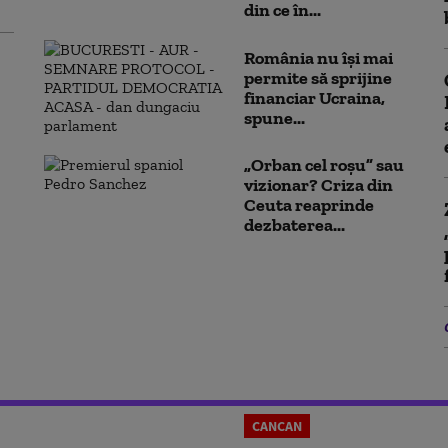
din ce în...
România nu își mai
permite să sprijine
financiar Ucraina,
spune...
„Orban cel roșu” sau
vizionar? Criza din
Ceuta reaprinde
dezbaterea...
CANCAN