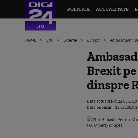
POLITICĂ
ACTUALITATE
E
HOME
Știri
Externe
Europa
Ambasador: Româ
Ambasador
Brexit pe
dinspre 
Data actualizării:
22.03.2019
Data publicării:
22.03.2019 2
FOTO: Getty Images