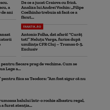
scu.
De ce a jucat Craiova cu frică.
scu, a
Analiza lui Andrei Vochin: „Filipe
0 de ani
Coelhinho trebuia să facă ce a
făcut...
FANATIK.RO
ansat
Antonio Folha, dat afară! “Curăț
zatorii
tot!” Neluțu Varga, furios după
e
umilința CFR Cluj – Tromso 0-5.
Exclusiv
ul pentru fiecare prag de vechime. Cum se
ua Lege a...
pentru fiica sa Teodora: ”Am fost sigur că nu
rumoasa balului într-o rochie albastru regal,
a furat atenția...