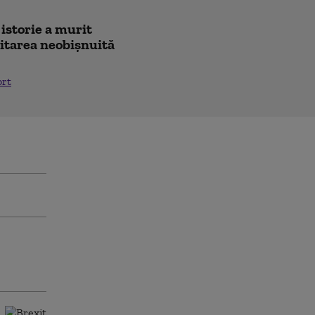
 istorie a murit
icitarea neobișnuită
ort