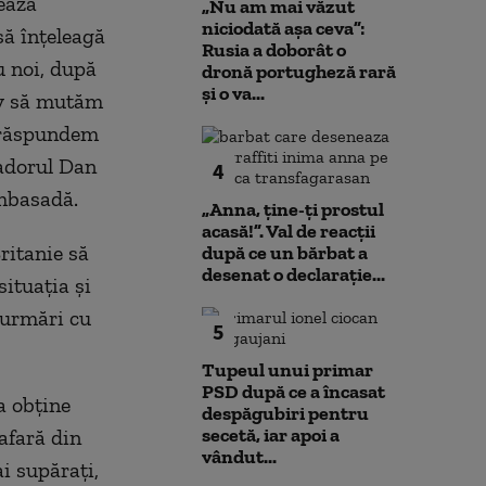
ează
„Nu am mai văzut
niciodată așa ceva”:
să înţeleagă
Rusia a doborât o
u noi, după
dronă portugheză rară
și o va...
iv să mutăm
ă răspundem
sadorul Dan
4
Ambasadă.
„Anna, ţine-ţi prostul
acasă!”. Val de reacții
ritanie să
după ce un bărbat a
desenat o declarație...
situaţia şi
 urmări cu
5
Tupeul unui primar
PSD după ce a încasat
a obţine
despăgubiri pentru
secetă, iar apoi a
afară din
vândut...
i supăraţi,