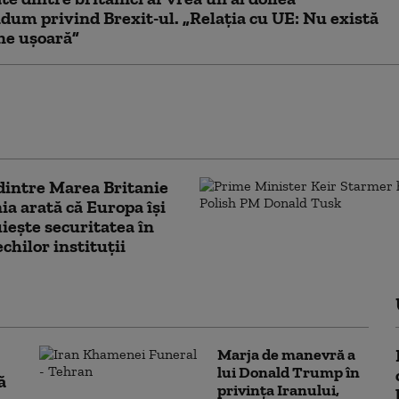
dum privind Brexit-ul. „Relația cu UE: Nu există
ne ușoară”
ni de la referendum, majoritatea britanicilor vor
a Brexitului, spun sociologii. „Tendința e
tă de ani de zile”
dintre Marea Britanie
nia arată că Europa își
iește securitatea în
echilor instituții
Marja de manevră a
lui Donald Trump în
ă
privința Iranului,