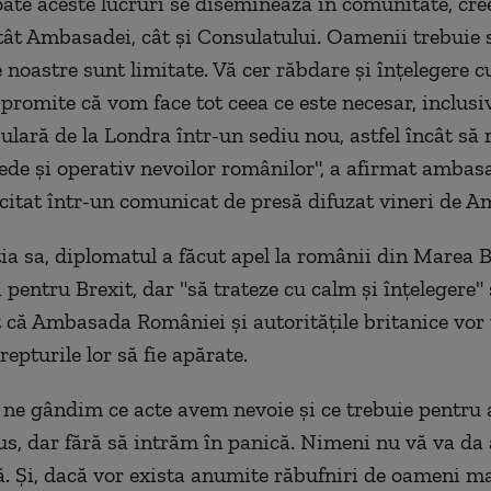
Toate aceste lucruri se diseminează în comunitate, cre
ât Ambasadei, cât şi Consulatului. Oamenii trebuie 
 noastre sunt limitate. Vă cer răbdare şi înţelegere c
promite că vom face tot ceea ce este necesar, inclus
ulară de la Londra într-un sediu nou, astfel încât s
ede şi operativ nevoilor românilor", a afirmat amba
citat într-un comunicat de presă difuzat vineri de 
ţia sa, diplomatul a făcut apel la românii din Marea B
i pentru Brexit, dar "să trateze cu calm şi înţelegere" 
t că Ambasada României şi autorităţile britanice vor
repturile lor să fie apărate.
 ne gândim ce acte avem nevoie şi ce trebuie pentru 
tus, dar fără să intrăm în panică. Nimeni nu vă va da 
ă. Şi, dacă vor exista anumite răbufniri de oameni ma