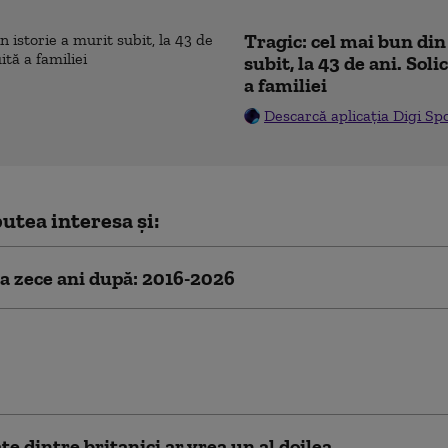
Tragic: cel mai bun din
subit, la 43 de ani. Sol
a familiei
Descarcă aplicația Digi Sp
utea interesa și:
la zece ani după: 2016-2026
mar absolut”. Ce cred britanicii care au votat
Brexit, la 10 ani de la referendumul care a
at Europa
e dintre britanici ar vrea un al doilea