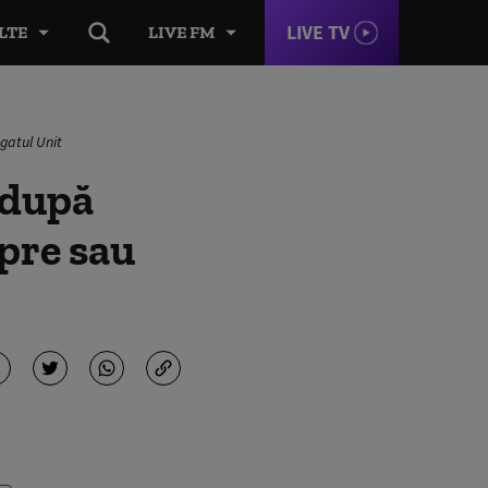
LIVE TV
LTE
LIVE FM
gatul Unit
 după
spre sau