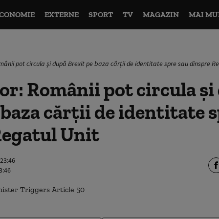
CONOMIE
EXTERNE
SPORT
TV
MAGAZIN
MAI MU
nii pot circula şi după Brexit pe baza cărţii de identitate spre sau dinspre Re
: Românii pot circula şi
 baza cărţii de identitate 
Regatul Unit
 23:46
3:46