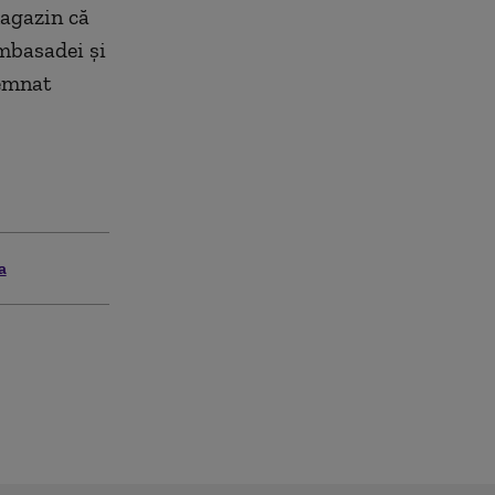
magazin că
Ambasadei şi
demnat
a