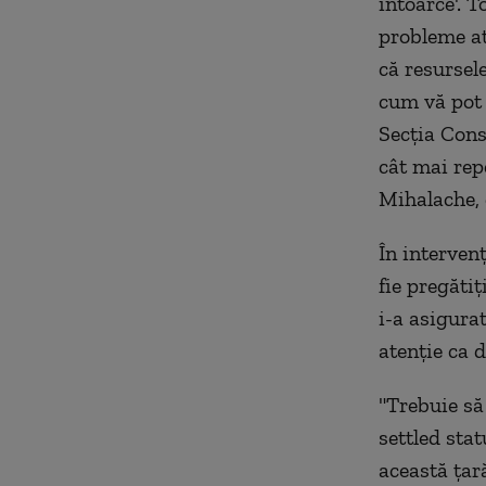
întoarce'. 
probleme at
că resursele
cum vă pot 
Secţia Cons
cât mai rep
Mihalache, 
În interven
fie pregătiţ
i-a asigura
atenţie ca d
"Trebuie să
settled sta
această ţar