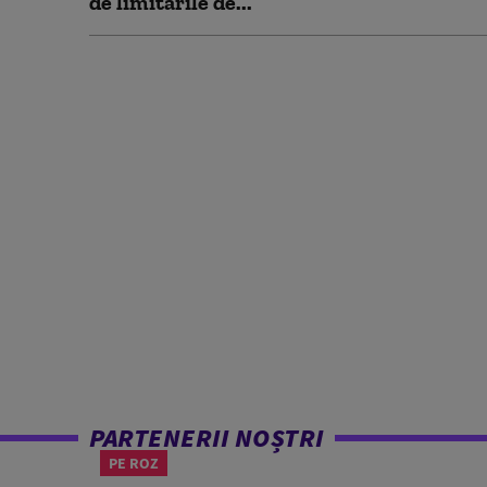
de limitările de...
PARTENERII NOȘTRI
PE ROZ