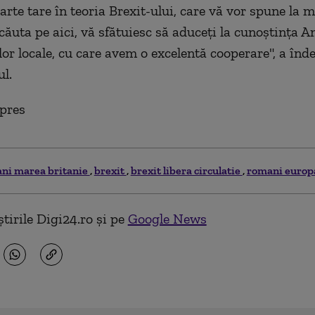
arte tare în teoria Brexit-ului, care vă vor spune la 
 căuta pe aici, vă sfătuiesc să aduceţi la cunoştinţa 
ilor locale, cu care avem o excelentă cooperare", a în
l.
pres
ni marea britanie
brexit
brexit libera circulatie
romani europ
tirile Digi24.ro și pe
Google News