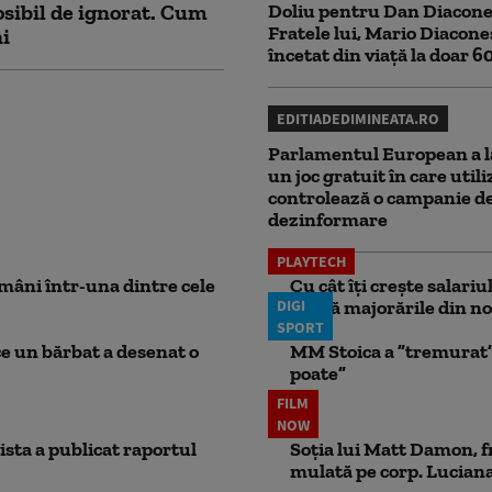
sibil de ignorat. Cum
Doliu pentru Dan Diacone
Fratele lui, Mario Diacone
ni
încetat din viață la doar 6
EDITIADEDIMINEATA.RO
Parlamentul European a l
un joc gratuit în care utili
controlează o campanie d
dezinformare
PLAYTECH
mâni într-una dintre cele
Cu cât îți crește salari
DIGI
aplică majorările din no
SPORT
ce un bărbat a desenat o
MM Stoica a ”tremurat” 
poate”
FILM
NOW
ista a publicat raportul
Soția lui Matt Damon, f
mulată pe corp. Luciana 