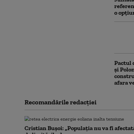
referen
o opțiu
La 10 a
anulare
constan
Pactul 
și Polo
constru
afara v
Recomandările redacţiei
Cristian Bușoi: „Populația nu va fi afectat