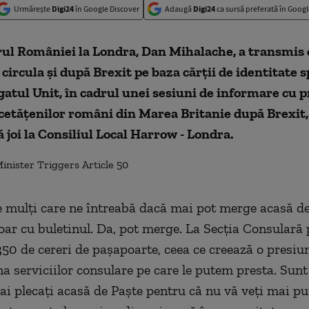
Urmărește
Digi24
în Google Discover
Adaugă
Digi24
ca sursă preferată în Googl
l României la Londra, Dan Mihalache, a transmis c
circula şi după Brexit pe baza cărţii de identitate 
atul Unit, în cadrul unei sesiuni de informare cu pr
cetăţenilor români din Marea Britanie după Brexit,
 joi la Consiliul Local Harrow - Londra.
e mulţi care ne întreabă dacă mai pot merge acasă de
oar cu buletinul. Da, pot merge. La Secţia Consulară
350 de cereri de paşapoarte, ceea ce creează o presiu
a serviciilor consulare pe care le putem presta. Sunt 
ai plecaţi acasă de Paşte pentru că nu vă veţi mai pu