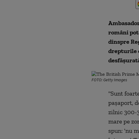
Ambasadoru
români pot 
dinspre Reg
drepturile 
desfăşurată
FOTO: Getty Images
"Sunt foart
paşaport, d
zilnic 300-
mare pe zon
spun: 'nu m