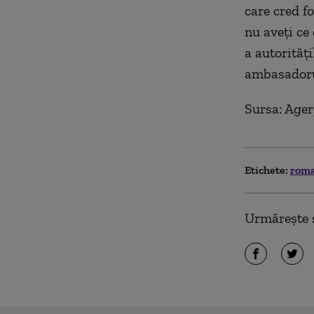
care cred fo
nu aveţi ce
a autorităţ
ambasadoru
Sursa: Ager
Etichete:
roma
Urmărește ș