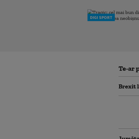
DIGI SPORT
Te-ar p
Brexit 
„Un coș
pentru 
schimb
Jumătat