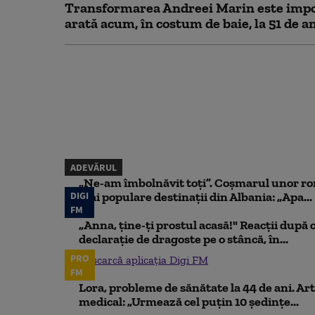
Transformarea Andreei Marin este impo
arată acum, în costum de baie, la 51 de a
ADEVĂRUL
„Ne-am îmbolnăvit toți”. Coșmarul unor ro
DIGI
mai populare destinații din Albania: „Apa...
FM
„Anna, ţine-ţi prostul acasă!" Reacţii după 
declaraţie de dragoste pe o stâncă, în...
PRO
Descarcă aplicația Digi FM
FM
Lora, probleme de sănătate la 44 de ani. Art
medical: „Urmează cel puțin 10 ședințe...