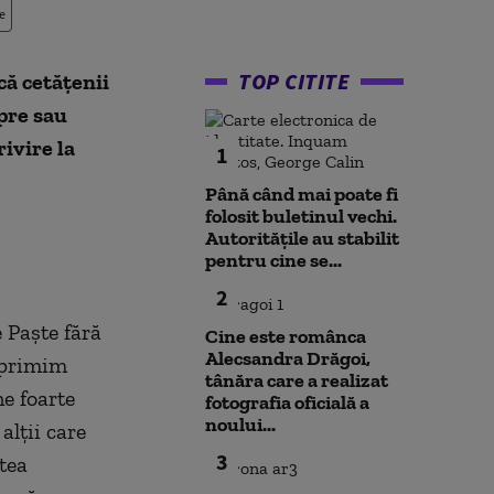
e
TOP CITITE
ă cetăţenii
spre sau
ivire la
1
Până când mai poate fi
folosit buletinul vechi.
Autoritățile au stabilit
pentru cine se...
2
 Paşte fără
Cine este românca
Alecsandra Drăgoi,
 primim
tânăra care a realizat
ne foarte
fotografia oficială a
noului...
alţii care
3
tea