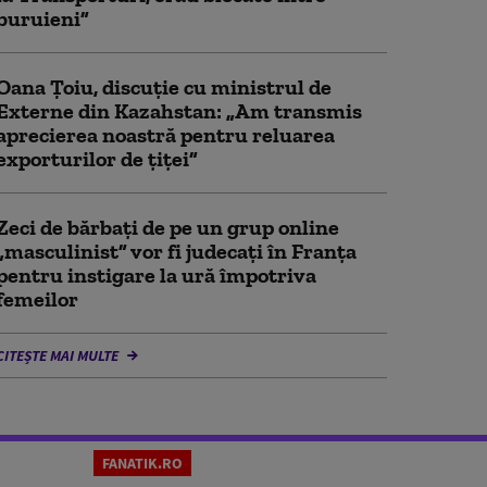
buruieni”
Oana Țoiu, discuție cu ministrul de
Externe din Kazahstan: „Am transmis
aprecierea noastră pentru reluarea
exporturilor de țiței”
Zeci de bărbați de pe un grup online
„masculinist” vor fi judecați în Franța
pentru instigare la ură împotriva
femeilor
CITEȘTE MAI MULTE
FANATIK.RO