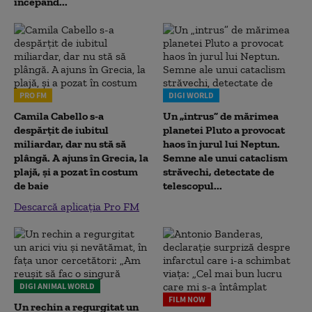
începând...
PRO FM
DIGI WORLD
Camila Cabello s-a
Un „intrus” de mărimea
despărțit de iubitul
planetei Pluto a provocat
miliardar, dar nu stă să
haos în jurul lui Neptun.
plângă. A ajuns în Grecia, la
Semne ale unui cataclism
plajă, și a pozat în costum
străvechi, detectate de
de baie
telescopul...
Descarcă aplicația Pro FM
DIGI ANIMAL WORLD
FILM NOW
Un rechin a regurgitat un