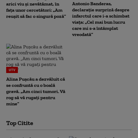
Antonio Banderas,
arici viu și nevătămat, în
declarație surpriză despre
fața unor cercetători: „Am
infarctul care i-a schimbat
reușit să fac o singură poză”
viața: „Cel mai bun lucru
care mi s-a întâmplat
vreodată”
UTV
Alina Pușcău a dezvăluit că
se confruntă cu o boală
gravă. „Am cinci tumori. Vă
rog să vă rugați pentru
mine”
Top Citite