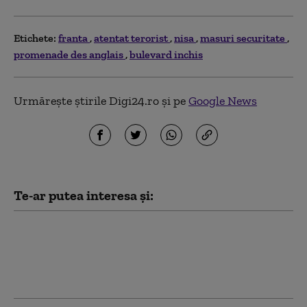
Etichete:
franta
atentat terorist
nisa
masuri securitate
promenade des anglais
bulevard inchis
Urmărește știrile Digi24.ro și pe
Google News
Te-ar putea interesa și:
Şase tineri au fost împuşcați în
sud-estul Franţei cu o pușcă de
asalt. Atacatorul a tras dintr-o
maşină și a fugit