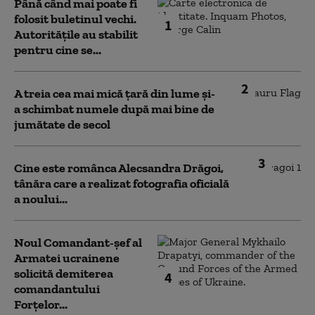
Până când mai poate fi
folosit buletinul vechi.
1
Autoritățile au stabilit
pentru cine se...
2
A treia cea mai mică țară din lume și-
a schimbat numele după mai bine de
jumătate de secol
3
Cine este românca Alecsandra Drăgoi,
tânăra care a realizat fotografia oficială
a noului...
Noul Comandant-șef al
Armatei ucrainene
solicită demiterea
4
comandantului
Forțelor...