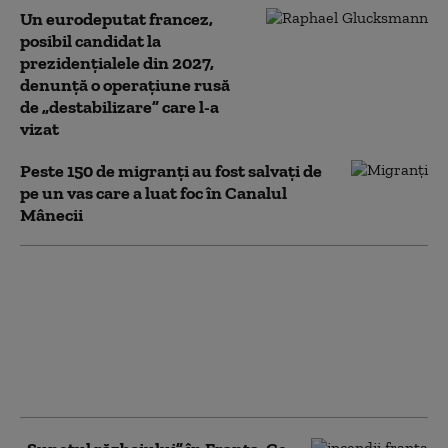
Un eurodeputat francez,
posibil candidat la
prezidențialele din 2027,
denunţă o operaţiune rusă
de „destabilizare” care l-a
vizat
Peste 150 de migranţi au fost salvați de
pe un vas care a luat foc în Canalul
Mânecii
Iulie 2026 a fost cea
mai caldă lună
înregistrată vreodată
în Franța de la
începutul
măsurătorilor, în 1900