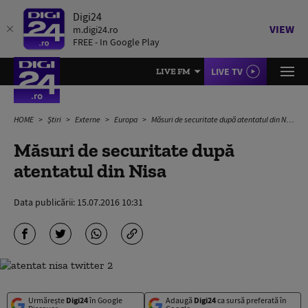
Digi24
VIEW
m.digi24.ro
FREE - In Google Play
LIVE TV
LIVE FM
HOME
Știri
Externe
Europa
Măsuri de securitate după atentatul din Nisa
Măsuri de securitate după
atentatul din Nisa
Data publicării:
15.07.2016 10:31
Urmărește
Digi24
în Google
Adaugă
Digi24
ca sursă preferată în