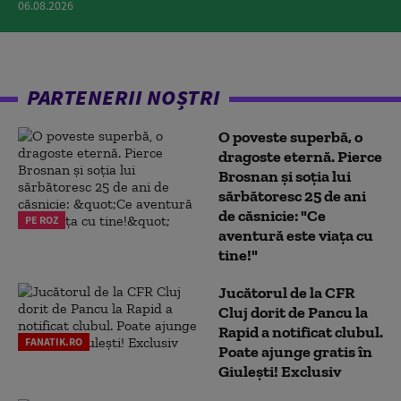
06.08.2026
PARTENERII NOȘTRI
O poveste superbă, o
dragoste eternă. Pierce
Brosnan și soția lui
sărbătoresc 25 de ani
de căsnicie: "Ce
PE ROZ
aventură este viața cu
tine!"
Jucătorul de la CFR
Cluj dorit de Pancu la
Rapid a notificat clubul.
FANATIK.RO
Poate ajunge gratis în
Giulești! Exclusiv