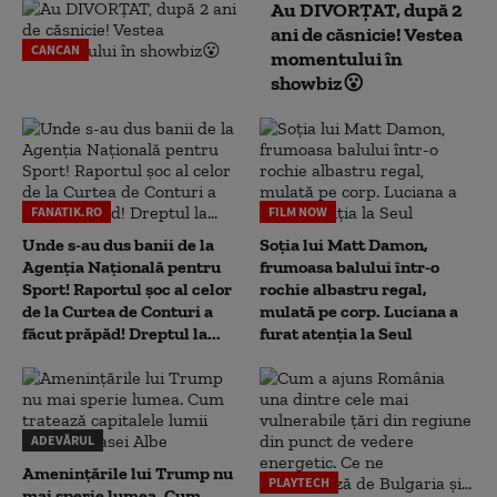
Au DIVORȚAT, după 2
ani de căsnicie! Vestea
CANCAN
momentului în
showbiz😮
FANATIK.RO
FILM NOW
Unde s-au dus banii de la
Soția lui Matt Damon,
Agenția Națională pentru
frumoasa balului într-o
Sport! Raportul șoc al celor
rochie albastru regal,
de la Curtea de Conturi a
mulată pe corp. Luciana a
făcut prăpăd! Dreptul la...
furat atenția la Seul
ADEVĂRUL
Amenințările lui Trump nu
PLAYTECH
mai sperie lumea. Cum