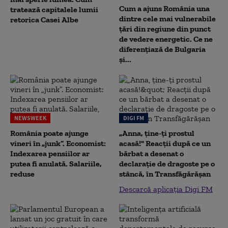
Cum a ajuns România una
tratează capitalele lumii
dintre cele mai vulnerabile
retorica Casei Albe
țări din regiune din punct
de vedere energetic. Ce ne
diferențiază de Bulgaria
și...
NEWSWEEK
DIGI FM
România poate ajunge
„Anna, ţine-ţi prostul
vineri în „junk”. Economist:
acasă!" Reacţii după ce un
Indexarea pensiilor ar
bărbat a desenat o
putea fi anulată. Salariile,
declaraţie de dragoste pe o
reduse
stâncă, în Transfăgărăşan
Descarcă aplicația Digi FM