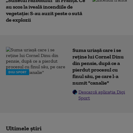
„Sunetul războiului” în Franța. Ce
au scos la iveală incendiile de
vegetație: S-au auzit peste o sută
de explozii
Suma uriașă care i se
reține lui Cornel Dinu
din pensie, după ce a
pierdut procesul cu
DIGI SPORT
finul său, pe care l-a
numit "canalie"
Descarcă aplicația Digi
Sport
Ultimele știri