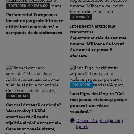
EDITIADEDIMINEATA.RO
Parlamentul European a
ADEVARUL
lansat un joc gratuit în care
Inteligența artificială
utilizatorii controlează o
transformă
campanie de dezinformare
departamentele de resurse
umane. Milioane de locuri
de muncă ar putea fi
afectate
DIGI SPORT
Luis Figo, dezlănțuit: "Cel
GANDUL.RO
mai josnic, viclean și parșiv
Cât mai durează canicula?
pe care l-am văzut
Meteorologii ANM
vreodată!"
avertizează că revin
Descarcă aplicația Digi
vijeliile și ploile torențiale.
Sport
Care sunt zonele vizate,