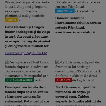
DIGI WORLD
Oamenii schimbă
PRO FM
literalmente felul în care se
Dana Nălbaru și Dragoș
rotește Pământul,
Bucur, îndrăgostiți de viața
avertizează cercetătorii
la țară. Au pomi și legume,
se ocupă cu drag de pământ
și culeg roadele muncii lor
Descarcă aplicația Pro FM
DIGI ANIMAL WORLD
FILM NOW
Descoperirea făcută de o
Matt Damon, eclipsat de
femeie după ce a salvat un
frumoasa lui soție, pe
câine care urma sa fie
covorul roșu. Tablou
eutanasiat. Patrupedul are
superb de familie alături de
o rasă extrem de rară
două dintre fiicele lor, la