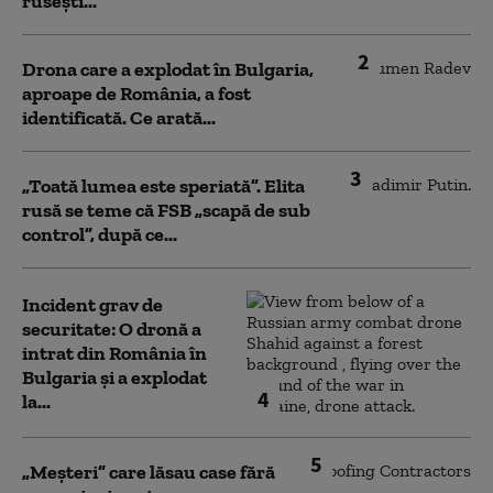
rusești...
2
Drona care a explodat în Bulgaria,
aproape de România, a fost
identificată. Ce arată...
3
„Toată lumea este speriată”. Elita
rusă se teme că FSB „scapă de sub
control”, după ce...
Incident grav de
securitate: O dronă a
intrat din România în
Bulgaria şi a explodat
4
la...
5
„Meșteri” care lăsau case fără