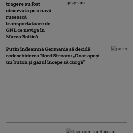
tragere au fost
observate pe o navă
rusească
transportatoare de
GNL ce naviga în
Marea Baltică
Putin îndeamnă Germania să decidă
redeschiderea Nord Stream: „Doar apeși
un buton și gazul începe să curgă”
Ruptură majoră între
Rusia și cea mai mare
țară din Asia Centrală.
Active de 1,4 miliarde
de dolari au fost blocate
la cererea Ucrainei