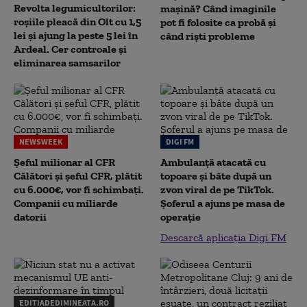
Revolta legumicultorilor:
mașină? Când imaginile
roșiile pleacă din Olt cu 1,5
pot fi folosite ca probă și
lei și ajung la peste 5 lei în
când riști probleme
Ardeal. Cer controale și
eliminarea samsarilor
NEWSWEEK
DIGI FM
Șeful milionar al CFR
Ambulanță atacată cu
Călători și șeful CFR, plătit
topoare și bâte după un
cu 6.000€, vor fi schimbați.
zvon viral de pe TikTok.
Companii cu miliarde
Șoferul a ajuns pe masa de
datorii
operație
Descarcă aplicația Digi FM
EDITIADEDIMINEATA.RO