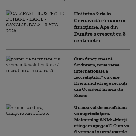
Unitatea 2 de la
Cernavodă rămâne în
funcțiune. Apa din
Dunăre a crescut cu 8
centimetri
Cum funcționează
Sovintern, noua rețea
internațională a
„socialiștilor” cu care
Kremlinul atrage recruți
din Occident în armata
Rusiei
Un nou val de aer african
va cuprinde țara.
Meteorolog ANM: „Marți
atingem apogeul”. Cum va
fi vremea în următoarele