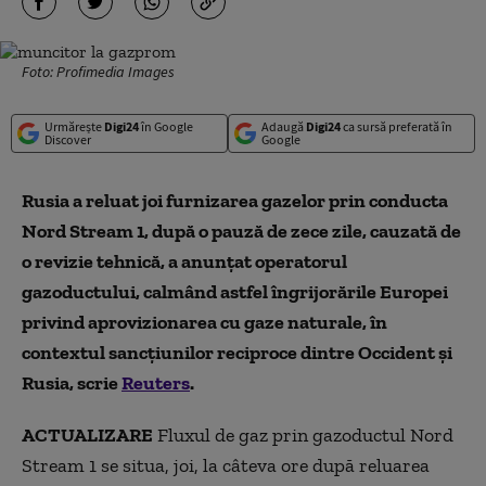
Foto: Profimedia Images
Urmărește
Digi24
în Google
Adaugă
Digi24
ca sursă preferată în
Discover
Google
Rusia a reluat joi furnizarea gazelor prin conducta
Nord Stream 1, după o pauză de zece zile, cauzată de
o revizie tehnică, a anunțat operatorul
gazoductului, calmând astfel îngrijorările Europei
privind aprovizionarea cu gaze naturale, în
contextul sancțiunilor reciproce dintre Occident și
Rusia, scrie
Reuters
.
ACTUALIZARE
Fluxul de gaz prin gazoductul Nord
Stream 1 se situa, joi, la câteva ore după reluarea