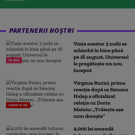
PARTENERII NOȘTRI
Viața acestor 3 zodii se
schimbă în bine până
pe 16 august. Universul
PE ROZ
le pregătește un nou
început
Virginia Ruzici, prima
reacție după ce Simona
Halep a oficializat
relația cu Dorin
FANATIK.RO
Mateiu: „Trăiește așa
cum dorește”
4.000 lei amendă