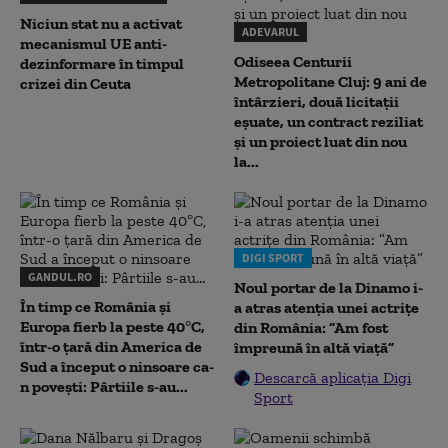
Niciun stat nu a activat
ADEVARUL
mecanismul UE anti-
Odiseea Centurii
dezinformare în timpul
Metropolitane Cluj: 9 ani de
crizei din Ceuta
întârzieri, două licitații
eșuate, un contract reziliat
și un proiect luat din nou
la...
DIGI SPORT
GANDUL.RO
Noul portar de la Dinamo i-
În timp ce România și
a atras atenția unei actrițe
Europa fierb la peste 40°C,
din România: ”Am fost
într-o țară din America de
împreună în altă viață”
Sud a început o ninsoare ca-
Descarcă aplicația Digi
n povești: Pârtiile s-au...
Sport