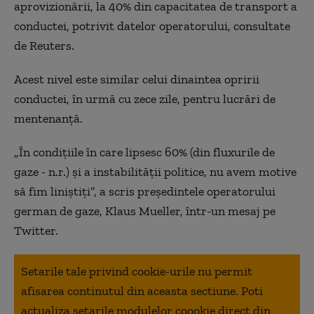
aprovizionării, la 40% din capacitatea de transport a
conductei, potrivit datelor operatorului, consultate
de Reuters.
Acest nivel este similar celui dinaintea opririi
conductei, în urmă cu zece zile, pentru lucrări de
mentenanță.
„În condițiile în care lipsesc 60% (din fluxurile de
gaze - n.r.) și a instabilității politice, nu avem motive
să fim liniștiți”, a scris președintele operatorului
german de gaze, Klaus Mueller, într-un mesaj pe
Twitter.
Setarile tale privind cookie-urile nu permit
afisarea continutul din aceasta sectiune. Poti
actualiza setarile modulelor coookie direct din