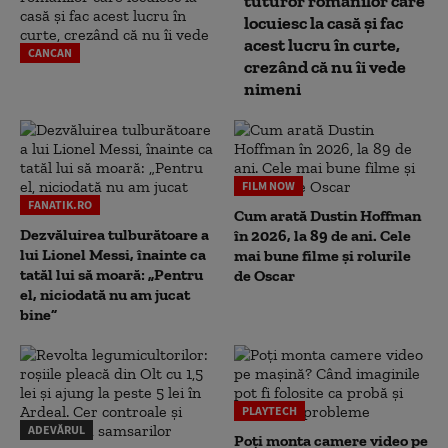
tuturor românilor care
locuiesc la casă și fac
acest lucru în curte,
CANCAN
crezând că nu îi vede
nimeni
FILM NOW
FANATIK.RO
Cum arată Dustin Hoffman
Dezvăluirea tulburătoare a
în 2026, la 89 de ani. Cele
lui Lionel Messi, înainte ca
mai bune filme și rolurile
tatăl lui să moară: „Pentru
de Oscar
el, niciodată nu am jucat
bine”
PLAYTECH
ADEVĂRUL
Poți monta camere video pe