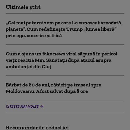
Ultimele știri
„Cel mai puternic om pe care l-a cunoscut vreodată
planeta”. Cum redefinește Trump „lumea liberă”
prin ego, cucerire și frică
Cum a ajuns un fake news viral să pună în pericol
vieți: reacția Min. Sănătății după atacul asupra
ambulanței din Cluj
Bărbat de 80 de ani, rătăcit pe traseul spre
Moldoveanu. A fost salvat după 8 ore
CITEȘTE MAI MULTE
Recomandările redacţiei