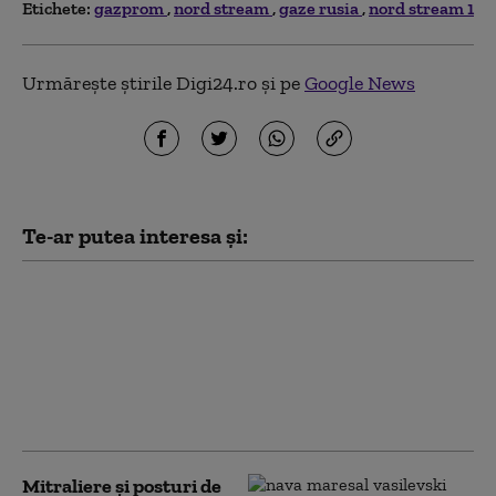
Etichete:
gazprom
nord stream
gaze rusia
nord stream 1
Urmărește știrile Digi24.ro și pe
Google News
Te-ar putea interesa și:
Germania: Parchetul
federal l-a pus sub
acuzare pe
ucraineanul acuzat în
legătură cu exploziile
de la Nord Stream
Mitraliere şi posturi de