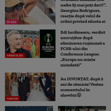
naiba îți mai poți dori?”.
Georgina Rodriguez,
reacție după valul de
critici privind silueta ei
PE ROZ
Edi Iordănescu, verdict
necruțător după
eliminarea rușinoasă a
FCSB-ului din
Conference League:
FANATIK.RO
„Europa nu minte
niciodată!”
Au DIVORȚAT, după 2
ani de căsnicie! Vestea
momentului în
showbiz😮
CANCAN