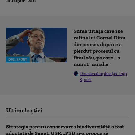
Nicușor Dan
Suma uriașă care i se
reține lui Cornel Dinu
din pensie, după ce a
pierdut procesul cu
finul său, pe care l-a
DIGI SPORT
numit "canalie"
Descarcă aplicația Digi
Sport
Ultimele știri
Strategia pentru conservarea biodiversității a fost
adoptată de Senat. USR: „PSD și-a propus să