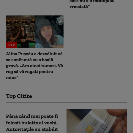
care mi s-a întâmplat
vreodată”
UTV
Alina Pușcău a dezvăluit că
se confruntă cu o boală
gravă. „Am cinci tumori. Vă
rog să vă rugați pentru
mine”
Top Citite
Până când mai poate fi
folosit buletinul vechi.
Autoritățile au stabilit