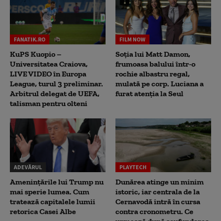
FANATIK.RO
FILM NOW
KuPS Kuopio –
Soția lui Matt Damon,
Universitatea Craiova,
frumoasa balului într-o
LIVE VIDEO în Europa
rochie albastru regal,
League, turul 3 preliminar.
mulată pe corp. Luciana a
Arbitrul delegat de UEFA,
furat atenția la Seul
talisman pentru olteni
ADEVĂRUL
PLAYTECH
Amenințările lui Trump nu
Dunărea atinge un minim
mai sperie lumea. Cum
istoric, iar centrala de la
tratează capitalele lumii
Cernavodă intră în cursa
retorica Casei Albe
contra cronometru. Ce