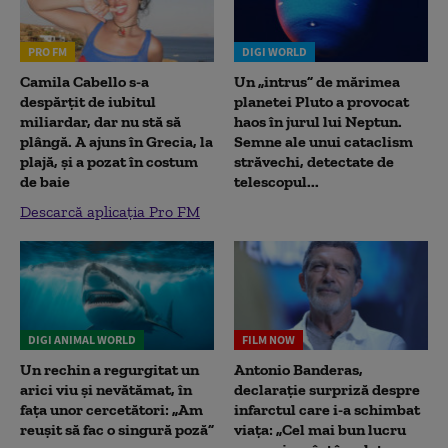
PRO FM
DIGI WORLD
Camila Cabello s-a
Un „intrus” de mărimea
despărțit de iubitul
planetei Pluto a provocat
miliardar, dar nu stă să
haos în jurul lui Neptun.
plângă. A ajuns în Grecia, la
Semne ale unui cataclism
plajă, și a pozat în costum
străvechi, detectate de
de baie
telescopul...
Descarcă aplicația Pro FM
DIGI ANIMAL WORLD
FILM NOW
Un rechin a regurgitat un
Antonio Banderas,
arici viu și nevătămat, în
declarație surpriză despre
fața unor cercetători: „Am
infarctul care i-a schimbat
reușit să fac o singură poză”
viața: „Cel mai bun lucru