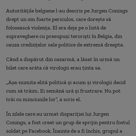
Autoritățile belgiene l-au descris pe Jurgen Conings
drept un om foarte periculos, care dorește să
folosească violența. El era deja pe o listă de
supraveghere cu presupuși teroriști în Belgia, din
cauza credințelor sale politice de extremă dreapta.
Când a dispărut din cazarmă, a lăsat în urmă un
bilet care arăta că virologii erau ținta sa.
„Așa-numita elită politică și acum și virologii decid
cum să trăim. Ei semănă ură și frustrare. Nu pot
trăi cu minciunile lor”, a scris el.
În zilele care au urmat dispariției lui Jurgen
Conings, a fost creat un grup de sprijin pentru fostul
soldat pe Facebook. Înainte de a fi închis, grupul a