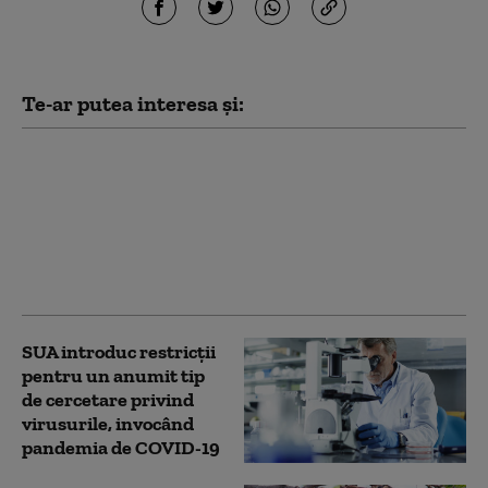
Te-ar putea interesa și:
Bruxelles: Incursiune
în atelierul secret care
înarmează Ucraina cu
drone. „Un singur
detaliu ne poate da de
gol”
SUA introduc restricții
pentru un anumit tip
de cercetare privind
virusurile, invocând
pandemia de COVID-19