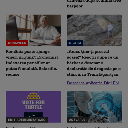
urmează după scufundarea
barjelor
NEWSWEEK
DIGI FM
România poate ajunge
„Anna, ţine-ţi prostul
vineri în „junk”. Economist:
acasă!" Reacţii după ce un
Indexarea pensiilor ar
bărbat a desenat o
putea fi anulată. Salariile,
declaraţie de dragoste pe o
reduse
stâncă, în Transfăgărăşan
Descarcă aplicația Digi FM
EDITIADEDIMINEATA.RO
ADEVARUL