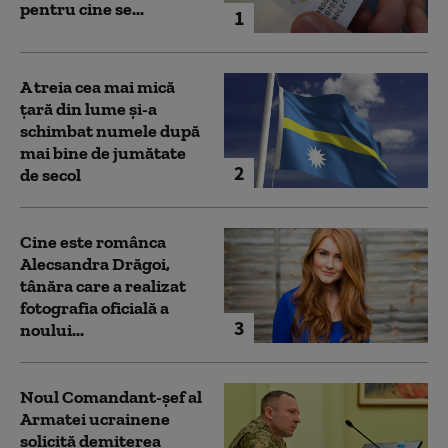
pentru cine se...
1
A treia cea mai mică
țară din lume și-a
schimbat numele după
mai bine de jumătate
2
de secol
Cine este românca
Alecsandra Drăgoi,
tânăra care a realizat
fotografia oficială a
3
noului...
Noul Comandant-șef al
Armatei ucrainene
solicită demiterea