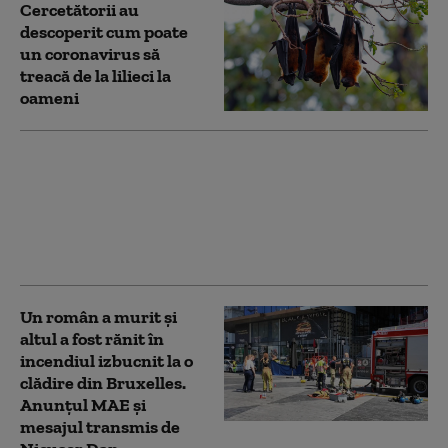
Cercetătorii au
descoperit cum poate
un coronavirus să
treacă de la lilieci la
oameni
Friedrich Merz către
MAGA: „Nu vă
amestecați în alegerile
din Europa!”
Un român a murit și
altul a fost rănit în
incendiul izbucnit la o
clădire din Bruxelles.
Anunțul MAE și
mesajul transmis de