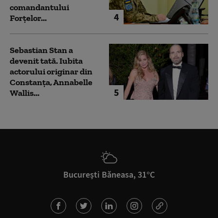
comandantului
4
Forțelor...
Sebastian Stan a
devenit tată. Iubita
actorului originar din
Constanța, Annabelle
5
Wallis...
București Băneasa, 31°C