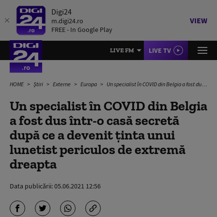
Digi24
VIEW
m.digi24.ro
FREE - In Google Play
LIVE TV
LIVE FM
HOME
Știri
Externe
Europa
Un specialist în COVID din Belgia a fost dus într-o casă secretă după ce a devenit ținta unui lunetist periculos de extremă dreapta
Un specialist în COVID din Belgia
a fost dus într-o casă secretă
după ce a devenit ținta unui
lunetist periculos de extremă
dreapta
Data publicării:
05.06.2021 12:56