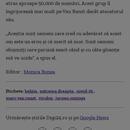
atras aproape 50.000 de membri. Acest grup îl
îngrijorează mai mult pe Van Ranst decât atacatorul
său.
„Aceștia sunt oameni care cred cu adevărat că acest
om este un erou și că merit să mor. Sunt oameni
obișnuiți care pariază exact când și cu câte gloanțe
mă va ucide”, a spus el.
Editor :
Monica Bonea
Etichete:
belgia
extrema dreapta
covid-19
marc van ranst
virolog
jurgen conings
Urmărește știrile Digi24.ro și pe
Google News