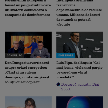
Parlamentul European a
Inteligența artificială
lansat un joc gratuit în care
transformă
utilizatorii controlează o
departamentele de resurse
campanie de dezinformare
umane. Milioane de locuri
de muncă ar putea fi
afectate
GANDUL.RO
DIGI SPORT
Dan Dungaciu avertizează
Luis Figo, dezlănțuit: "Cel
asupra crizei energetice:
mai josnic, viclean și parșiv
„Când ai un vulcan
pe care l-am văzut
deasupra, nu stai să găsești
vreodată!"
soluții cu leucoplast”
Descarcă aplicația Digi
Sport