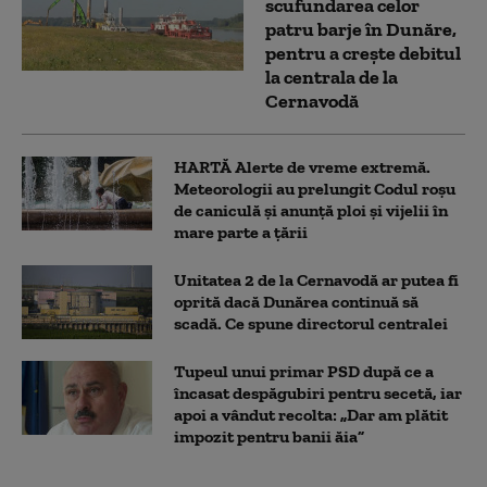
scufundarea celor
patru barje în Dunăre,
pentru a crește debitul
la centrala de la
Cernavodă
HARTĂ Alerte de vreme extremă.
Meteorologii au prelungit Codul roșu
de caniculă și anunță ploi și vijelii în
mare parte a țării
Unitatea 2 de la Cernavodă ar putea fi
oprită dacă Dunărea continuă să
scadă. Ce spune directorul centralei
Tupeul unui primar PSD după ce a
încasat despăgubiri pentru secetă, iar
apoi a vândut recolta: „Dar am plătit
impozit pentru banii ăia”