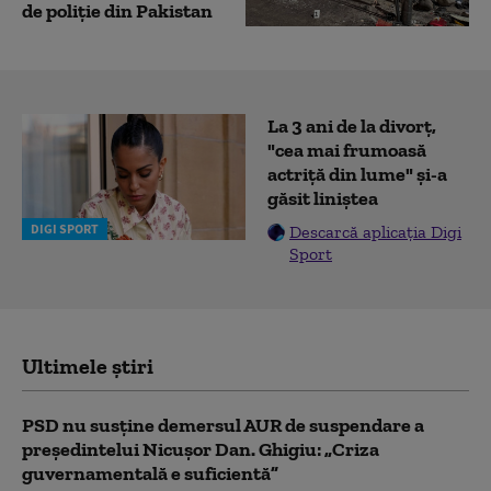
de poliţie din Pakistan
La 3 ani de la divorț,
"cea mai frumoasă
actriță din lume" și-a
găsit liniștea
DIGI SPORT
Descarcă aplicația Digi
Sport
Ultimele știri
PSD nu susține demersul AUR de suspendare a
președintelui Nicușor Dan. Ghigiu: „Criza
guvernamentală e suficientă”