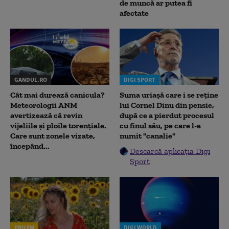
de muncă ar putea fi
afectate
GANDUL.RO
DIGI SPORT
Cât mai durează canicula?
Suma uriașă care i se reține
Meteorologii ANM
lui Cornel Dinu din pensie,
avertizează că revin
după ce a pierdut procesul
vijeliile și ploile torențiale.
cu finul său, pe care l-a
Care sunt zonele vizate,
numit "canalie"
începând...
Descarcă aplicația Digi
Sport
PRO FM
DIGI WORLD