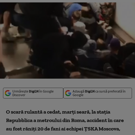
Urmărește
Digi24
în Google
Adaugă
Digi24
ca sursă preferată în
Discover
Google
O scară rulantă a cedat, marţi seară, la staţia
Repubblica a metroului din Roma, accident în care
au fost răniţi 20 de fani ai echipei ŢSKA Moscova,