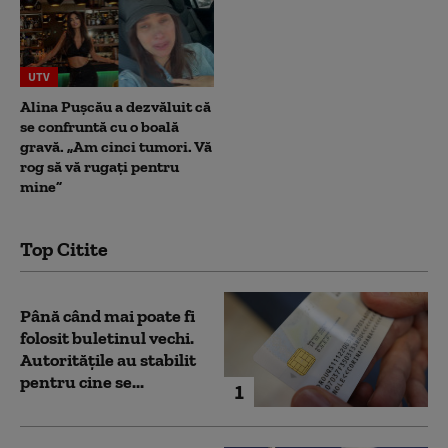
UTV
Alina Pușcău a dezvăluit că
se confruntă cu o boală
gravă. „Am cinci tumori. Vă
rog să vă rugați pentru
mine”
Top Citite
Până când mai poate fi
folosit buletinul vechi.
Autoritățile au stabilit
pentru cine se...
1