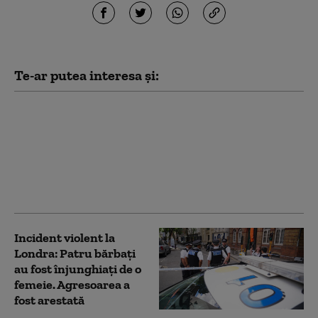
Te-ar putea interesa și:
Israelul reia
bombardamentele în
sudul Libanului, în
timp ce la Roma se
negociază încetarea
ostilităților
Incident violent la
Londra: Patru bărbaţi
au fost înjunghiaţi de o
femeie. Agresoarea a
fost arestată