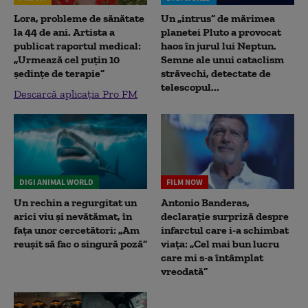
Lora, probleme de sănătate
Un „intrus” de mărimea
la 44 de ani. Artista a
planetei Pluto a provocat
publicat raportul medical:
haos în jurul lui Neptun.
„Urmează cel puțin 10
Semne ale unui cataclism
ședințe de terapie”
străvechi, detectate de
telescopul...
Descarcă aplicația Pro FM
DIGI ANIMAL WORLD
FILM NOW
Un rechin a regurgitat un
Antonio Banderas,
arici viu și nevătămat, în
declarație surpriză despre
fața unor cercetători: „Am
infarctul care i-a schimbat
reușit să fac o singură poză”
viața: „Cel mai bun lucru
care mi s-a întâmplat
vreodată”