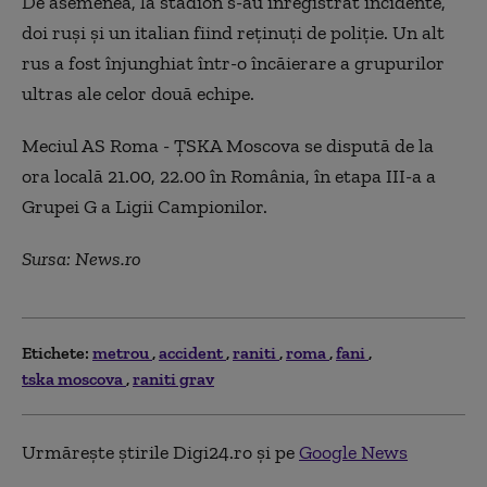
De asemenea, la stadion s-au înregistrat incidente,
doi ruşi şi un italian fiind reţinuţi de poliţie. Un alt
rus a fost înjunghiat într-o încăierare a grupurilor
ultras ale celor două echipe.
Meciul AS Roma - ŢSKA Moscova se dispută de la
ora locală 21.00, 22.00 în România, în etapa III-a a
Grupei G a Ligii Campionilor.
Sursa: News.ro
Etichete:
metrou
accident
raniti
roma
fani
tska moscova
raniti grav
Urmărește știrile Digi24.ro și pe
Google News