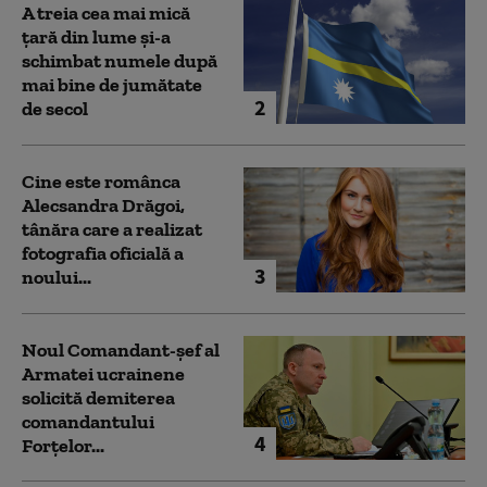
A treia cea mai mică
țară din lume și-a
schimbat numele după
mai bine de jumătate
2
de secol
Cine este românca
Alecsandra Drăgoi,
tânăra care a realizat
fotografia oficială a
3
noului...
Noul Comandant-șef al
Armatei ucrainene
solicită demiterea
comandantului
4
Forțelor...