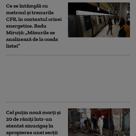
Ce se întâmplă cu
metroul și trenurile
CFR, în contextul crizei
energetice. Radu
Miruță: „Măsurile se
analizează de la coada
listei”
„Scene de război”.
Accident dramatic în
Italia: cel puțin șase
persoane și-au pierdut
viața
Cel puţin nouă morţi şi
20 de răniţi într-un
atentat sinucigaş în
apropierea unei secţii