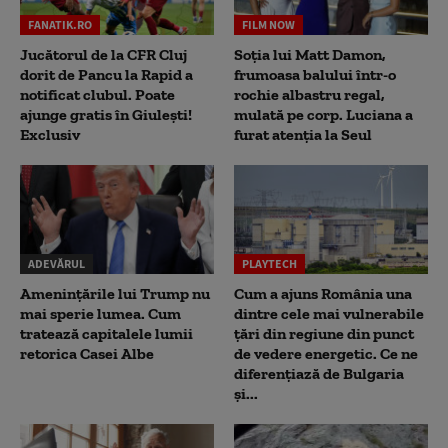
FANATIK.RO
FILM NOW
Jucătorul de la CFR Cluj
Soția lui Matt Damon,
dorit de Pancu la Rapid a
frumoasa balului într-o
notificat clubul. Poate
rochie albastru regal,
ajunge gratis în Giulești!
mulată pe corp. Luciana a
Exclusiv
furat atenția la Seul
ADEVĂRUL
PLAYTECH
Amenințările lui Trump nu
Cum a ajuns România una
mai sperie lumea. Cum
dintre cele mai vulnerabile
tratează capitalele lumii
țări din regiune din punct
retorica Casei Albe
de vedere energetic. Ce ne
diferențiază de Bulgaria
și...