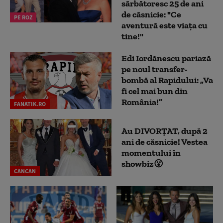
sărbătoresc 25 de ani
de căsnicie: "Ce
PE ROZ
aventură este viața cu
tine!"
Edi Iordănescu pariază
pe noul transfer-
bombă al Rapidului: „Va
fi cel mai bun din
România!”
FANATIK.RO
Au DIVORȚAT, după 2
ani de căsnicie! Vestea
momentului în
showbiz😮
CANCAN