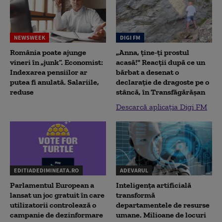
NEWSWEEK
DIGI FM
România poate ajunge
„Anna, ţine-ţi prostul
vineri în „junk”. Economist:
acasă!" Reacţii după ce un
Indexarea pensiilor ar
bărbat a desenat o
putea fi anulată. Salariile,
declaraţie de dragoste pe o
reduse
stâncă, în Transfăgărăşan
Descarcă aplicația Digi FM
EDITIADEDIMINEATA.RO
ADEVARUL
Parlamentul European a
Inteligența artificială
lansat un joc gratuit în care
transformă
utilizatorii controlează o
departamentele de resurse
campanie de dezinformare
umane. Milioane de locuri