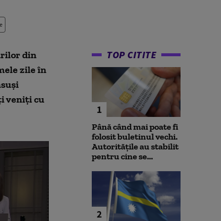
e
TOP CITITE
rilor din
ele zile în
nsuși
i veniți cu
1
Până când mai poate fi
folosit buletinul vechi.
Autoritățile au stabilit
pentru cine se...
2