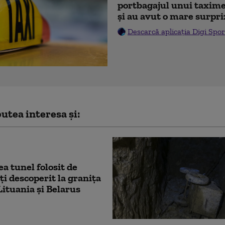
portbagajul unui taxime
și au avut o mare surpri
Descarcă aplicația Digi Spor
utea interesa și:
ea tunel folosit de
i descoperit la granița
Lituania și Belarus