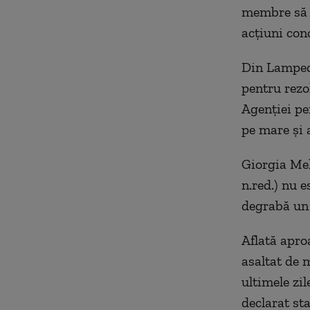
membre să p
acțiuni con
Din Lampedu
pentru rezol
Agenției pe
pe mare și 
Giorgia Melo
n.red.) nu e
degrabă un 
Aflată apro
asaltat de 
ultimele zil
declarat st