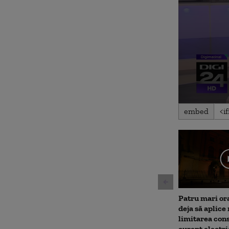
0
embed
seconds
of
2
minutes,
11
seconds
Volu
90%
Patru mari or
deja să aplice
limitarea con
curent electri