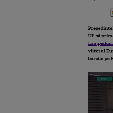
Președintel
UE să prime
Lampedus
viitorul Eu
bărcile pe