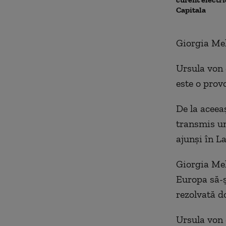
Capitala
Giorgia Melo
Ursula von 
este o prov
De la aceea
transmis un
ajunși în 
Giorgia Mel
Europa să-ș
rezolvată do
Ursula von 