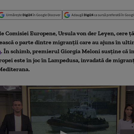
Urmărește
Digi24
în Google Discover
Adaugă
Digi24
ca sursă preferată în Googl
e Comisiei Europene, Ursula von der Leyen, cere ță
ască o parte dintre migranții care au ajuns în ultim
a
. În schimb, premierul Giorgia Meloni susține că î
ropei este în joc în Lampedusa, invadată de migranț
 Mediterana.