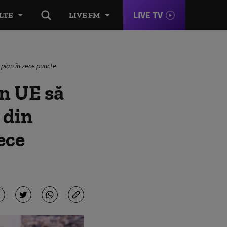
LIVE TV
LTE
LIVE FM
 plan în zece puncte
in UE să
 din
ece