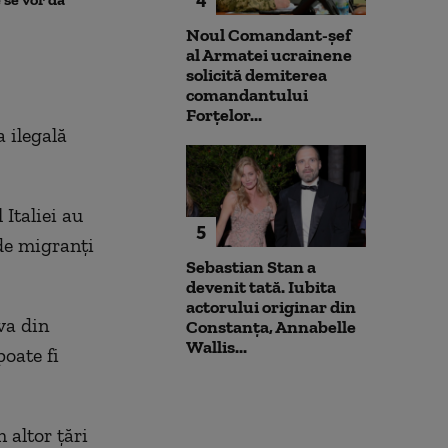
l-a atacat
Noul Comandant-șef
al Armatei ucrainene
solicită demiterea
comandantului
Forțelor...
 ilegală
Italiei au
5
de migranți
Sebastian Stan a
devenit tată. Iubita
actorului originar din
va din
Constanța, Annabelle
Wallis...
oate fi
 altor țări