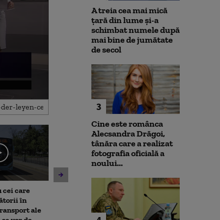
A treia cea mai mică
țară din lume și-a
schimbat numele după
mai bine de jumătate
de secol
3
Cine este românca
Alecsandra Drăgoi,
tânăra care a realizat
fotografia oficială a
noului...
 cei care
Un asistent medical din SUA
Jihadiști infilt
torii în
pune la pământ un pacient
migranții ajunș
transport ale
violent. Ce nu a știut
4
 se vor da
bărbatul agresiv atunci când