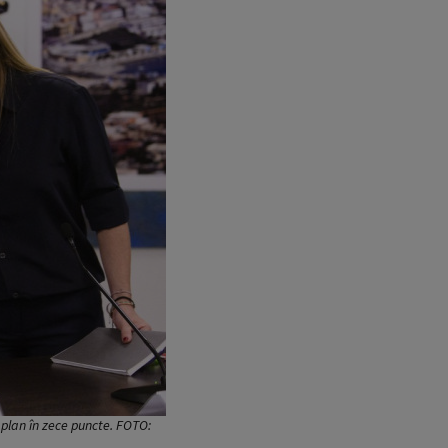
 plan în zece puncte. FOTO: