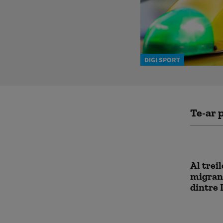
DIGI SPORT
Te-ar p
Al treil
migranț
dintre 