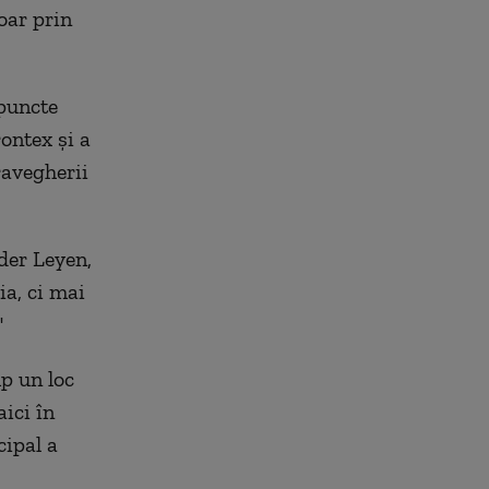
oar prin
puncte
rontex și a
ravegherii
 der Leyen,
ia, ci mai
"
p un loc
ici în
cipal a