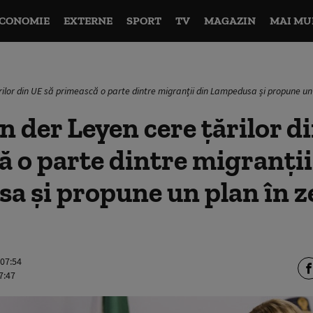
CONOMIE
EXTERNE
SPORT
TV
MAGAZIN
MAI MU
rilor din UE să primească o parte dintre migranții din Lampedusa și propune un
n der Leyen cere țărilor d
 o parte dintre migranții
 și propune un plan în z
 07:54
7:47