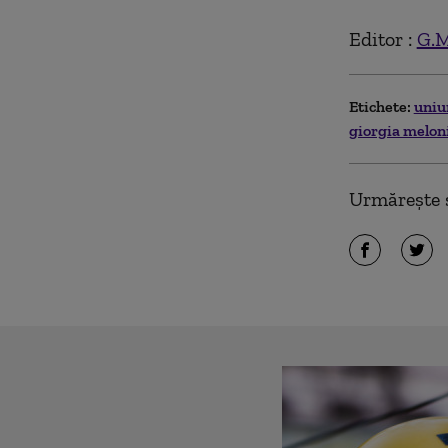
Editor :
G.M
Etichete:
uniu
giorgia melon
Urmărește ș