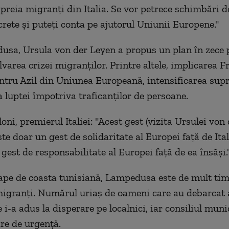
reia migranți din Italia. Se vor petrece schimbări d
crete și puteți conta pe ajutorul Uniunii Europene."
sa, Ursula von der Leyen a propus un plan în zece 
varea crizei migranților. Printre altele, implicarea F
ntru Azil din Uniunea Europeană, intensificarea sup
a luptei împotriva traficanților de persoane.
ni, premierul Italiei: "Acest gest (vizita Ursulei von
ste doar un gest de solidaritate al Europei față de Ital
gest de responsabilitate al Europei față de ea însăși.
ape de coasta tunisiană, Lampedusa este de mult tim
migranți. Numărul uriaș de oameni care au debarcat a
e i-a adus la disperare pe localnici, iar consiliul muni
are de urgenţă.