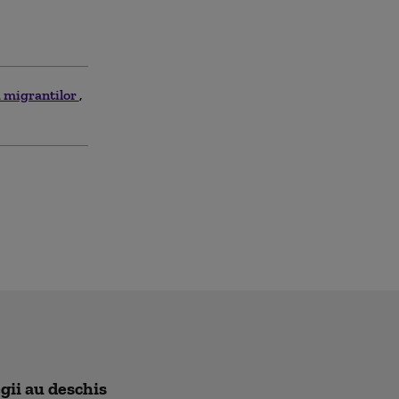
a migrantilor
egii au deschis