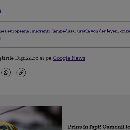
.
nea europeana
migranti
lampedusa
ursula von der leyen
criz
i
tirile Digi24.ro și pe
Google News
Prins în fapt! Oamenii l