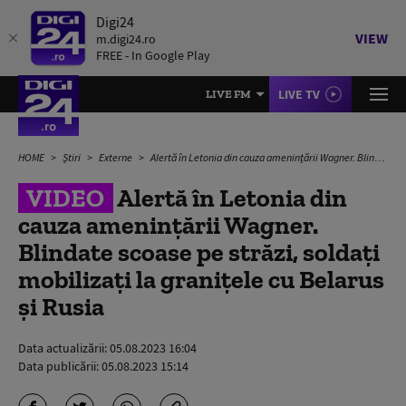
Digi24
VIEW
m.digi24.ro
FREE - In Google Play
LIVE TV
LIVE FM
HOME
Știri
Externe
Alertă în Letonia din cauza amenințării Wagner. Blindate scoase pe străzi, soldați mobilizați la granițele cu Belarus și Rusia
VIDEO
Alertă în Letonia din
cauza amenințării Wagner.
Blindate scoase pe străzi, soldați
mobilizați la granițele cu Belarus
și Rusia
Data actualizării:
05.08.2023 16:04
Data publicării:
05.08.2023 15:14