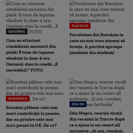
PLAYTECH
ADEVĂRUL
Facultatea din România la
Cum au eliminat
care nu mai vrea nimeni să
cisnădienii samsarii din
înveţe. A pierdut aproape
piață: 8 tone de legume
jumătate din studenţi
vândute în doar 4 ore.
Oamenii stau la coadă: „E
incredibil!” FOTO
NEWSWEEK
DIGI FM
Românii plătesc cele mai
Dan Negru, reacție virală
mari contribuții la pensie,
din vacanța în Turcia după
dar au printre cele mai
ce a ajuns la un resort all
mici pensii în UE. De ce?
inclusive: „Și noi, românii,