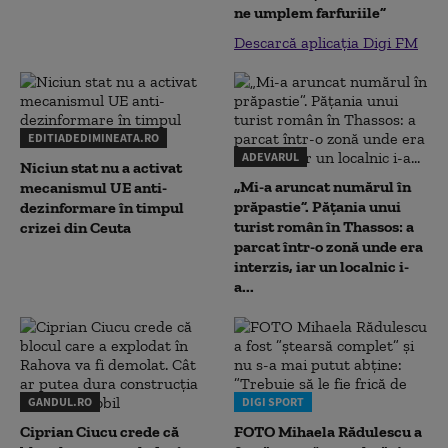
ne umplem farfuriile”
Descarcă aplicația Digi FM
EDITIADEDIMINEATA.RO
ADEVARUL
Niciun stat nu a activat
„Mi-a aruncat numărul în
mecanismul UE anti-
prăpastie”. Pățania unui
dezinformare în timpul
turist român în Thassos: a
crizei din Ceuta
parcat într-o zonă unde era
interzis, iar un localnic i-
a...
GANDUL.RO
DIGI SPORT
Ciprian Ciucu crede că
FOTO Mihaela Rădulescu a