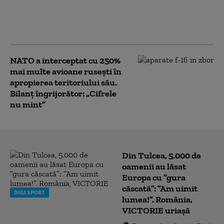
salariale pe care
companiile nu şi le
permit
NATO a interceptat cu 250%
mai multe avioane rusești în
apropierea teritoriului său.
Bilanț îngrijorător: „Cifrele
nu mint”
Din Tulcea, 5.000 de
oamenii au lăsat
Europa cu ”gura
căscată”: ”Am uimit
DIGI SPORT
lumea!”. România,
VICTORIE uriașă