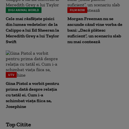
DIGI ANIMAL WORLD
FILM NOW
Cele mai răsfățate pisici
Morgan Freeman nu se
din lumea vedetelor: de la
ascunde când vine vorba de
Calippo a lui Ed Sheeran la
bani: „Dacă plătesc
Meredith Grey a lui Taylor
suficient”, un scenariu slab
Swift
nu mai contează
UTV
Gina Pistol a vorbit pentru
prima dată despre relația
cu tatăl ei. Cum i-a
schimbat viața fiica sa,
Josephine
Top Citite