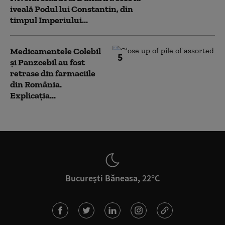
iveală Podul lui Constantin, din
timpul Imperiului...
Medicamentele Colebil
5
și Panzcebil au fost
retrase din farmaciile
din România.
Explicația...
București Băneasa, 22°C