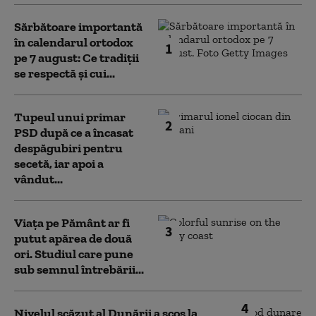
Sărbătoare importantă
în calendarul ortodox
1
pe 7 august: Ce tradiții
se respectă și cui...
Tupeul unui primar
2
PSD după ce a încasat
despăgubiri pentru
secetă, iar apoi a
vândut...
Viața pe Pământ ar fi
3
putut apărea de două
ori. Studiul care pune
sub semnul întrebării...
4
Nivelul scăzut al Dunării a scos la