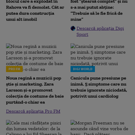
blocul care a explodat în
fost ”ștearsă complet” și nu
Rahova va fi demolat. Cât ar
s-a mai putut abține:
putea dura construcția
”Trebuie să le fie frică de
unui alt imobil
mine”
Descarcă aplicația Digi
Sport
PRO FM
DIGI WORLD
Noua regină a muzicii pop
Canicula pune presiune pe
știe și marketing. Zara
inimă. 5 simptome care nu
Larsson și-a promovat
trebuie ignorate niciodată,
colecția de costume de baie
potrivit unui cardiolog
purtând-o chiar ea
Descarcă aplicația Pro FM