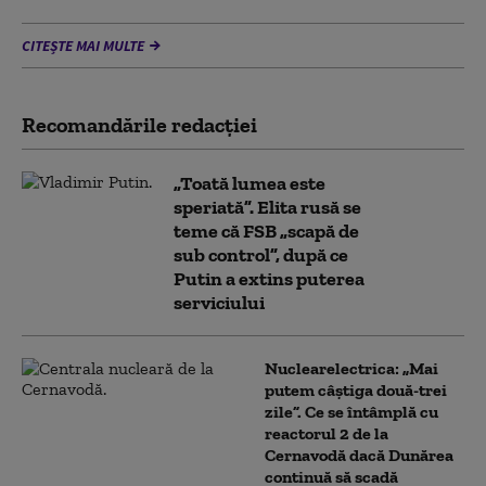
CITEȘTE MAI MULTE
Recomandările redacţiei
„Toată lumea este
speriată”. Elita rusă se
teme că FSB „scapă de
sub control”, după ce
Putin a extins puterea
serviciului
Nuclearelectrica: „Mai
putem câștiga două-trei
zile”. Ce se întâmplă cu
reactorul 2 de la
Cernavodă dacă Dunărea
continuă să scadă