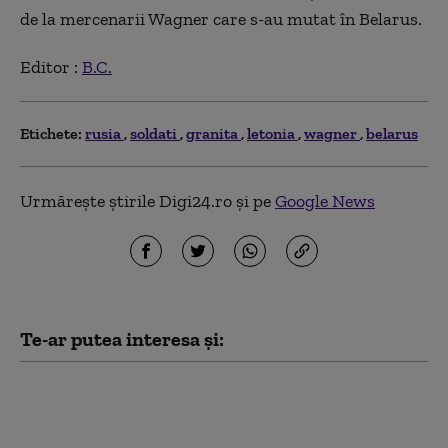
de la mercenarii Wagner care s-au mutat în Belarus.
Editor :
B.C.
Etichete:
rusia
soldati
granita
letonia
wagner
belarus
Urmărește știrile Digi24.ro și pe
Google News
Te-ar putea interesa și:
„Au primit instrucțiuni să
desfășoare campanii
agresive”: Regiunile rusești