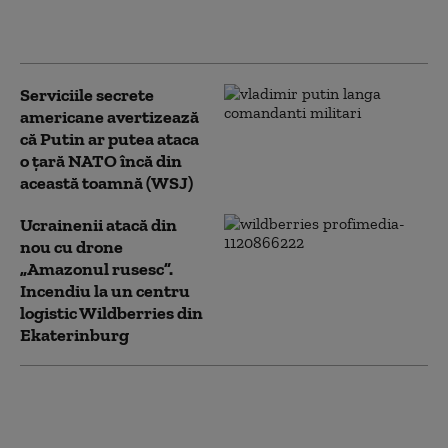
măresc bonusurile acordate
recrutorilor de război
Serviciile secrete
americane avertizează
că Putin ar putea ataca
o țară NATO încă din
această toamnă (WSJ)
Ucrainenii atacă din
nou cu drone
„Amazonul rusesc”.
Incendiu la un centru
logistic Wildberries din
Ekaterinburg
Bloomberg: Economia
de război a Rusiei
alimentează creşteri