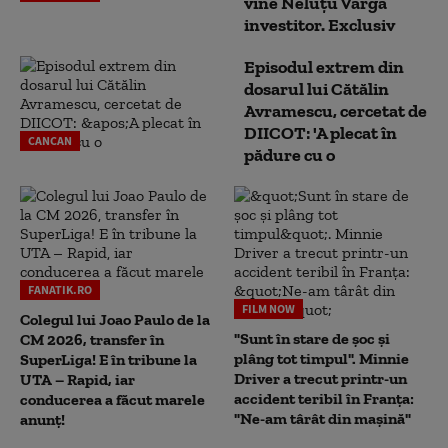
vine Neluțu Varga
investitor. Exclusiv
Episodul extrem din
dosarul lui Cătălin
Avramescu, cercetat de
DIICOT: 'A plecat în
CANCAN
pădure cu o
FANATIK.RO
FILM NOW
Colegul lui Joao Paulo de la
"Sunt în stare de șoc și
CM 2026, transfer în
plâng tot timpul". Minnie
SuperLiga! E în tribune la
Driver a trecut printr-un
UTA – Rapid, iar
accident teribil în Franța:
conducerea a făcut marele
"Ne-am târât din mașină"
anunț!