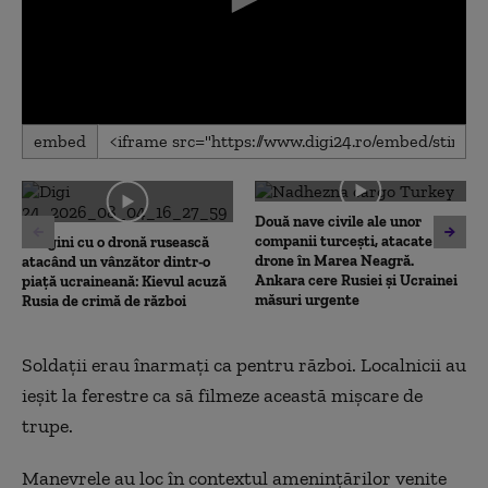
0
embed
seconds
of
0
seconds
Două nave civile ale unor
companii turcești, atacate cu
Imagini cu o dronă rusească
drone în Marea Neagră.
atacând un vânzător dintr-o
Ankara cere Rusiei și Ucrainei
piață ucraineană: Kievul acuză
măsuri urgente
Rusia de crimă de război
Soldații erau înarmați ca pentru război. Localnicii au
ieșit la ferestre ca să filmeze această mișcare de
trupe.
Manevrele au loc în contextul amenințărilor venite