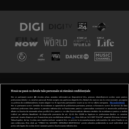
TERMENI ȘI CONDIȚII
POLITICA DE CONFIDENȚIALITATE
Nouă ne pasă ca datele tale personale să rămână confidențiale
Noi și partenerii noștri
30
stocăm și/sau accesăm informații pe dispozitivul dvs., precum identificatorii cookie unici pentru
prelucrarea datelor cu caracter personal. Puteți accepta sau gestiona alegerile dvs. făcând clic mai jos sau în orice moment, pe pagina
ABONARE DIGI TV
cu politica de confidențialitate. Aceste alegeri vor fi raportate partenerilor noștri și nu vă vor afecta navigarea.
Mai multe detalii
Noi si partenerii nostri (retelele de socializare si agentiile de publicitate partenere, precum si furnizorii nostri de servicii de date
analitice) prelucram date pentru a permite website-ului sa functioneze, pentru a personaliza continutul si anunturile publicitare
GESTIONAȚI PREFERINȚELE
afisate in functie de interesele si/sau profilul dvs., pentru a va oferi functionalitati aferente retelelor de socializare si pentru a analiza
traficul pe website. Beneficiati de drepturile prevazute de art. 15-22 din GDPR in legatura cu prelucrarea datelor cu caracter
personal. Aceste drepturi pot fi exercitate prin modalitatea indicata
aici
. Prin click pe “ACCEPT TOATE”, acceptati folosirea tuturor
CODUL DIGI24
Tehnologiilor de tip Cookie, care implica inclusiv acceptul dvs. cu privire la stocarea/accesarea informatiilor de catre Vendor-ii cu
care colaboram. Prin click pe “VREAU SA MODIFIC SETARILE INDIVIDUAL” puteti schimba preferintele in mod individual, mai
putin cele legate de cookie strict necesare pentru functionarea website-ului.
CAMERE WEB