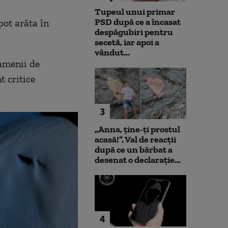
Tupeul unui primar
PSD după ce a încasat
pot arăta în
despăgubiri pentru
secetă, iar apoi a
vândut...
amenii de
t critice
3
„Anna, ţine-ţi prostul
acasă!”. Val de reacții
după ce un bărbat a
desenat o declarație...
4