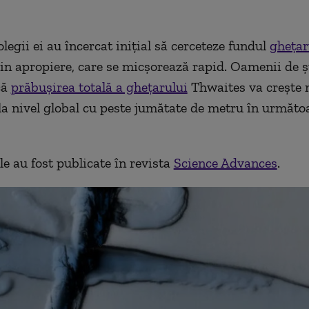
legii ei au încercat inițial să cerceteze fundul
ghețar
in apropiere, care se micșorează rapid. Oamenii de ș
că
prăbușirea totală a ghețarului
Thwaites va crește n
la nivel global cu peste jumătate de metru în următo
le au fost publicate în revista
Science Advances
.