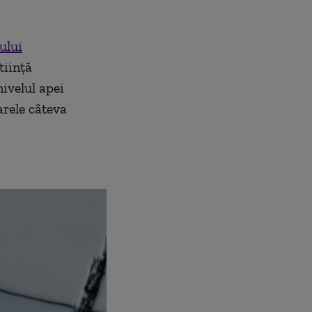
ului
tiință
ivelul apei
arele câteva