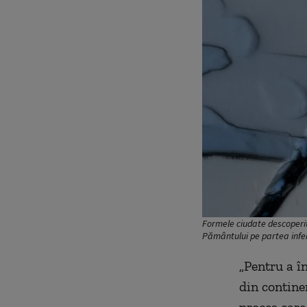
Formele ciudate descoperi
Pământului pe partea infer
„Pentru a în
din contine
proces care