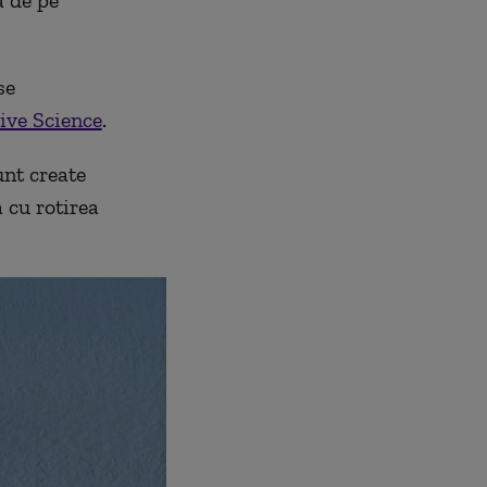
se
ive Science
.
unt create
 cu rotirea