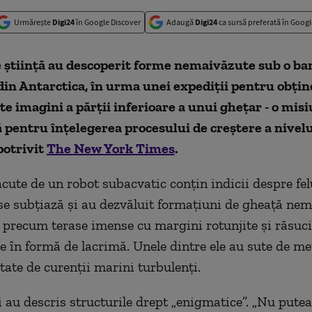
Urmărește
Digi24
în Google Discover
Adaugă
Digi24
ca sursă preferată în Googl
 știință au descoperit forme nemaivăzute sub o ba
din Antarctica, în urma unei expediții pentru obțin
te imagini a părții inferioare a unui ghețar - o mis
pentru înțelegerea procesului de creștere a nivelu
potrivit
The New York Times
.
ăcute de un robot subacvatic conțin indicii despre fel
se subțiază și au dezvăluit formațiuni de gheață ne
precum terase imense cu margini rotunjite și răsuci
 în formă de lacrimă. Unele dintre ele au sute de met
ptate de curenții marini turbulenți.
i au descris structurile drept „enigmatice”. „Nu pute