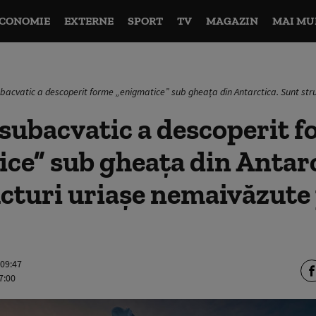
CONOMIE
EXTERNE
SPORT
TV
MAGAZIN
MAI MU
bacvatic a descoperit forme „enigmatice” sub gheața din Antarctica. Sunt st
subacvatic a descoperit 
ce” sub gheața din Antarc
cturi uriașe nemaivăzute
 09:47
7:00