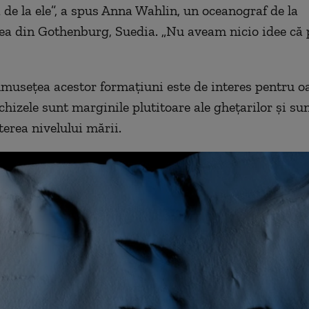
a de la ele”, a spus Anna Wahlin, un oceanograf de la
ea din Gothenburg, Suedia. „Nu aveam nicio idee că 
musețea acestor formațiuni este de interes pentru o
chizele sunt marginile plutitoare ale ghețarilor și sun
terea nivelului mării.