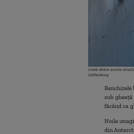
Unele dintre aceste structur
Gothenburg
Banchizele 
sub gheață 
făcând ca g
Noile imagi
din Antarct