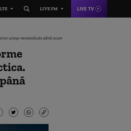
LIVE TV
LTE
LIVE FM
ructuri uriașe nemaivăzute până acum
forme
tica.
 până