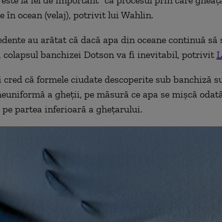
 în ocean (velaj), potrivit lui Wahlin.
edente au arătat că dacă apa din oceane continuă să 
 colapsul banchizei Dotson va fi inevitabil, potrivit
L
i cred că formele ciudate descoperite sub banchiză s
neuniformă a gheții, pe măsură ce apa se mișcă odată
pe partea inferioară a ghețarului.