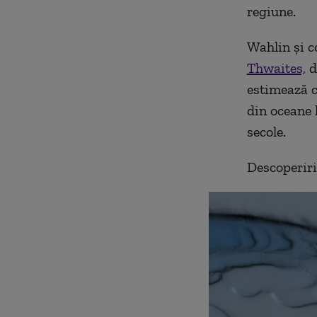
regiune.
Wahlin și co
Thwaites,
d
estimează 
din oceane 
secole.
Descoperiri