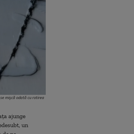
 se mișcă odată cu rotirea
eața ajunge
edesubt, un
a de pe