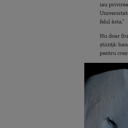
iau privire
Universitat
felul ăsta.”
Nu doar fru
știință: ban
pentru creș