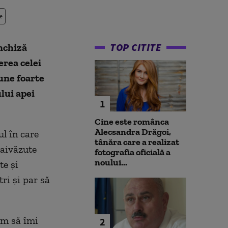
e
TOP CITITE
nchiză
erea celei
iune foarte
lui apei
1
Cine este românca
Alecsandra Drăgoi,
ul în care
tânăra care a realizat
maivăzute
fotografia oficială a
noului...
te și
ri și par să
am să îmi
2