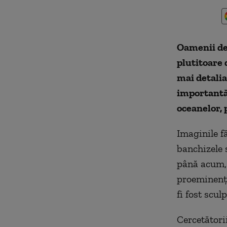
Oamenii de
plutitoare 
mai detalia
importantă 
oceanelor, 
Imaginile f
banchizele 
până acum, 
proeminențe
fi fost scul
Cercetători