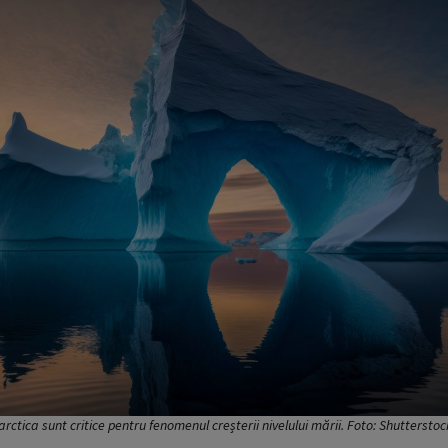
arctica sunt critice pentru fenomenul creșterii nivelului mării. Foto: Shutterstoc