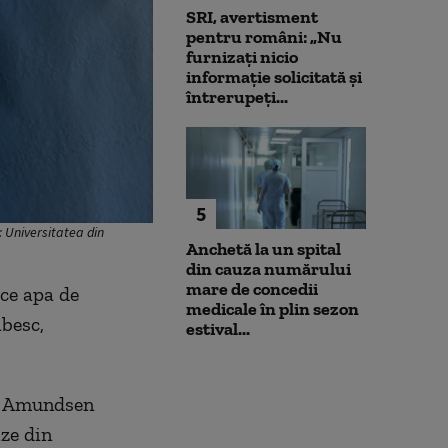
SRI, avertisment
pentru români: „Nu
furnizați nicio
informație solicitată și
întrerupeți...
5
: Universitatea din
Anchetă la un spital
din cauza numărului
mare de concedii
 ce apa de
medicale în plin sezon
ăbesc,
estival...
ea Amundsen
ize din