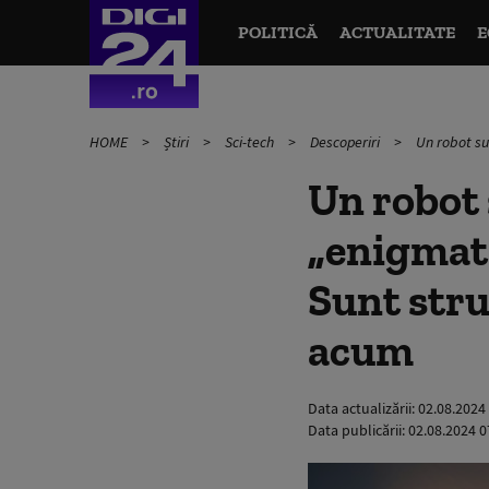
POLITICĂ
ACTUALITATE
E
HOME
Știri
Sci-tech
Descoperiri
Un robot su
Un robot 
„enigmati
Sunt stru
acum
Data actualizării:
02.08.2024
Data publicării:
02.08.2024 0