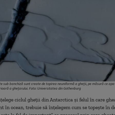
te sub banchiză sunt create de topirea neuniformă a gheții, pe măsură ce apa
ioară a ghețarului. Foto: Universitatea din Gothenburg
țelege ciclul gheții din Antarctica și felul în care gh
nt în ocean, trebuie să înțelegem cum se topește în d
 este la fel de important” ca procesul prin care gheaț