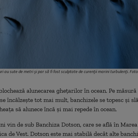
i au sute de metri și par să fi fost sculptate de curenții marini turbulenți. Foto
blochează alunecarea ghețarilor în ocean. Pe măsură
se încălzește tot mai mult, banchizele se topesc și sl
heața să alunece încă și mai repede în ocean.
ni vin de sub Banchiza Dotson, care se află în Mar
ica de Vest. Dotson este mai stabilă decât alte banch