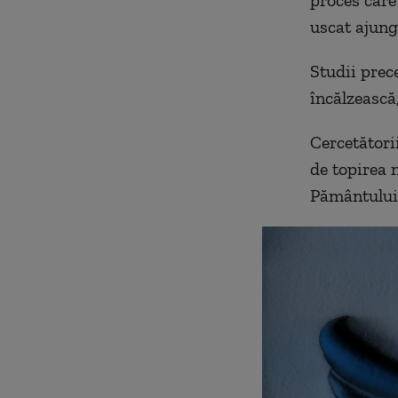
uscat ajunge
Studii prec
încălzească,
Cercetători
de topirea 
Pământului 