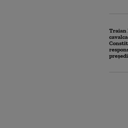
Traian 
cavalca
Constit
respons
președi
Preşedi
un vide
care ap
vindecă
anti-Tr