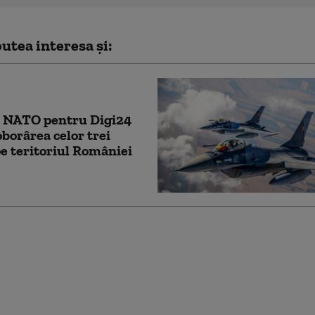
utea interesa și:
a NATO pentru Digi24
borârea celor trei
e teritoriul României
 cea mai citată sursă
din România în luna
2026