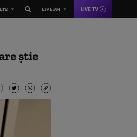
LIVE TV
LTE
LIVE FM
re ştie