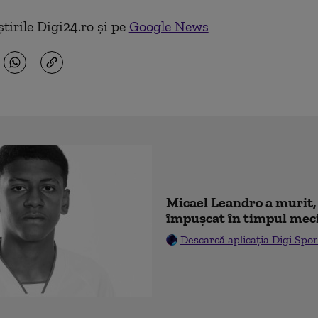
tirile Digi24.ro și pe
Google News
Micael Leandro a murit, 
împușcat în timpul mec
Descarcă aplicația Digi Spor