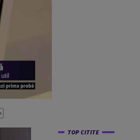
e
TOP CITITE