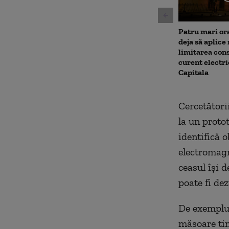
Patru mari or
deja să aplice
limitarea con
curent electri
Capitala
Cercetători
la un proto
identifică o
electromagn
ceasul îşi d
poate fi dez
De exemplu,
măsoare tim