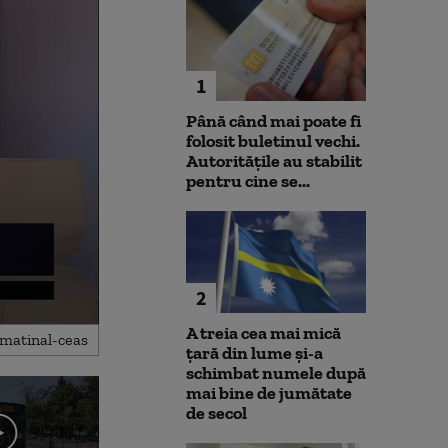
1
Până când mai poate fi
folosit buletinul vechi.
Autoritățile au stabilit
pentru cine se...
2
A treia cea mai mică
țară din lume și-a
schimbat numele după
mai bine de jumătate
de secol