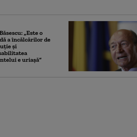
Băsescu: „Este o
dă a încălcărilor de
uție și
abilitatea
ntelui e uriașă”
ntele SUA a publicat
oclip generat de IA în
are ca doctor care
 „sindromul delirant
ump” la vedete