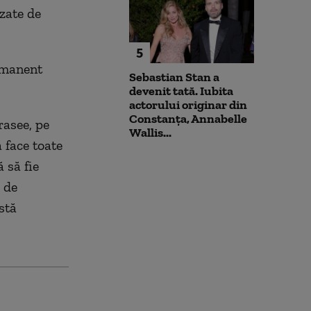
izate de
5
ermanent
Sebastian Stan a
devenit tată. Iubita
actorului originar din
Constanța, Annabelle
rasee, pe
Wallis...
 face toate
ă să fie
 de
stă