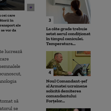
 cei care
Un asistent medical din SUA
Jihadiști infilt
3
torii în
pune la pământ un pacient
migranții ajunș
transport ale
violent. Ce nu a știut
La câte grade trebuie
 se vor da
bărbatul agresiv atunci când
setat aerul condiționat
l-a atacat
în timpul caniculei.
Temperatura...
te lucrează
 care
 semnalele
4
recunoscut,
ehnologia
Noul Comandant-șef
al Armatei ucrainene
solicită demiterea
comandantului
utomat să
Forțelor...
atorul se