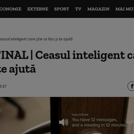
CONOMIE
EXTERNE
SPORT
TV
MAGAZIN
MAI MU
asul inteligent care ştie ce faci şi te ajută
AL | Ceasul inteligent ca
te ajută
9:37