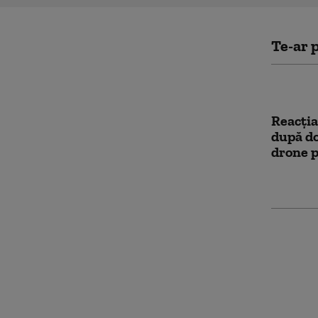
Te-ar p
Reacți
după do
drone p
Digi24,
media 
iunie 