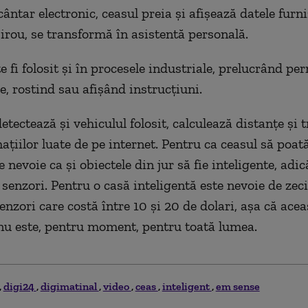
ântar electronic, ceasul preia şi afişează datele furn
birou, se transformă în asistentă personală.
e fi folosit şi în procesele industriale, prelucrând p
e, rostind sau afişând instrucţiuni.
ectează şi vehiculul folosit, calculează distanţe şi t
ţiilor luate de pe internet. Pentru ca ceasul să poată
e nevoie ca şi obiectele din jur să fie inteligente, adic
 senzori. Pentru o casă inteligentă este nevoie de zeci
nzori care costă între 10 şi 20 de dolari, aşa că acea
nu este, pentru moment, pentru toată lumea.
digi24
digimatinal
video
ceas
inteligent
em sense