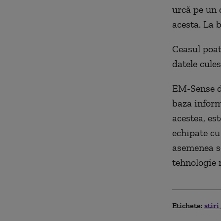
urcă pe un c
acesta. La 
Ceasul poat
datele cules
EM-Sense det
baza informa
acestea, est
echipate cu
asemenea se
tehnologie 
Etichete:
stiri