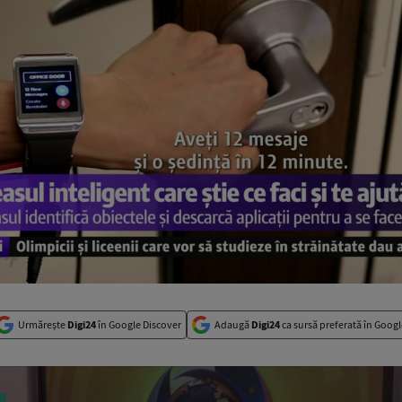
Urmărește
Digi24
în Google Discover
Adaugă
Digi24
ca sursă preferată în Googl