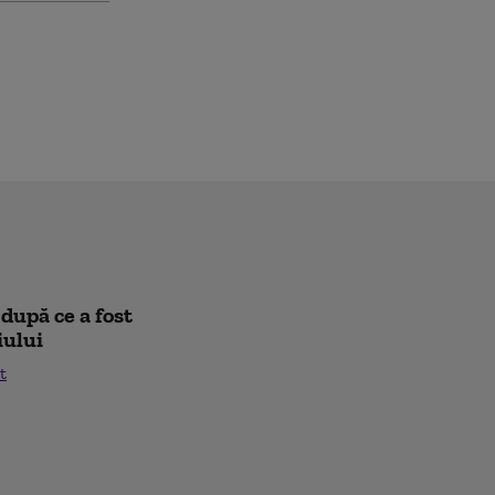
după ce a fost
iului
t