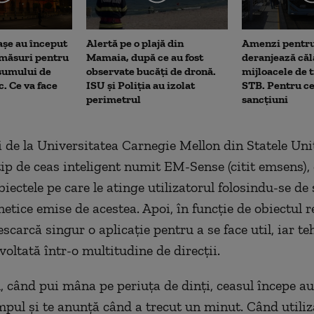
așe au început
Alertă pe o plajă din
Amenzi pentru
 măsuri pentru
Mamaia, după ce au fost
deranjează călă
sumului de
observate bucăți de dronă.
mijloacele de 
c. Ce va face
ISU și Poliția au izolat
STB. Pentru ce
perimetrul
sancțiuni
i de la Universitatea Carnegie Mellon din Statele Uni
tip de ceas inteligent numit EM-Sense (citit emsens),
biectele pe care le atinge utilizatorul folosindu-se de
etice emise de acestea. Apoi, în funcţie de obiectul 
escarcă singur o aplicaţie pentru a se face util, iar t
voltată într-o multitudine de direcţii.
 când pui mâna pe periuţa de dinţi, ceasul începe a
pul şi te anunţă când a trecut un minut. Când utiliz