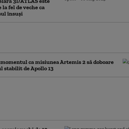
elară 3I/ATLAS este
 la fel de veche ca
ul însuși
Nor al lui Magellan distruge galaxia
 „Mişcările stelelor sunt ca o maşină a
ui”
 momentul ca misiunea Artemis 2 să doboare
l stabilit de Apollo 13
mân „stelele vampir”
tinere? Astronomii au
t misterul unor
 cerești formate
 odată cu Universul