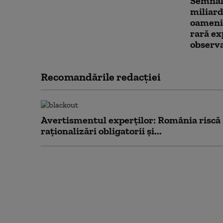
Semnal 
miliard
oamenii
rară e
observ
Recomandările redacţiei
Avertismentul experților: România riscă
raționalizări obligatorii și...