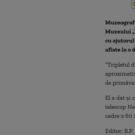
Muzeografu
Muzeului „V
cu ajutorul
aflate la o
“Tripletul d
aproximativ
de primăvar
El a dat și 
telescop Ne
cadre x 60 
Editor: B.P.