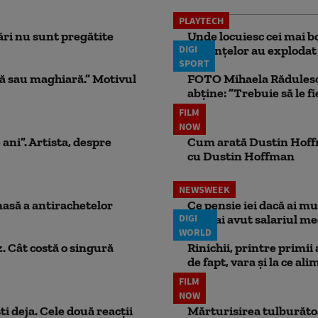
PLAYTECH
ri nu sunt pregătite
Unde locuiesc cei mai b
DIGI
locuințelor au explodat
SPORT
ă sau maghiară.” Motivul
FOTO Mihaela Rădulescu 
abține: ”Trebuie să le fi
FILM
NOW
 ani”. Artista, despre
Cum arată Dustin Hoffma
cu Dustin Hoffman
NEWSWEEK
masă a antirachetelor
Ce pensie iei dacă ai m
DIGI
dacă ai avut salariul me
WORLD
. Cât costă o singură
Rinichii, printre primii
de fapt, vara și la ce ali
FILM
NOW
ti deja. Cele două reacții
Mărturisirea tulburătoar