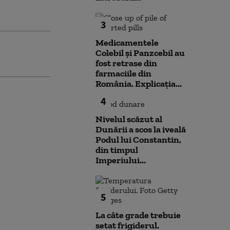
3
Medicamentele
Colebil și Panzcebil au
fost retrase din
farmaciile din
România. Explicația...
4
Nivelul scăzut al
Dunării a scos la iveală
Podul lui Constantin,
din timpul
Imperiului...
5
La câte grade trebuie
setat frigiderul.