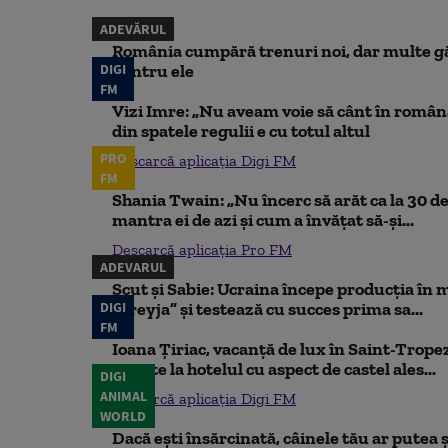
ADEVĂRUL
România cumpără trenuri noi, dar multe gă
DIGI
pentru ele
FM
Vizi Imre: „Nu aveam voie să cânt în român
din spatele regulii e cu totul altul
PRO
Descarcă aplicația Digi FM
FM
Shania Twain: „Nu încerc să arăt ca la 30 de
mantra ei de azi și cum a învățat să-și...
Descarcă aplicația Pro FM
ADEVARUL
Scut și Sabie: Ucraina începe producția în 
DIGI
„Freyja” și testează cu succes prima sa...
FM
Ioana Țiriac, vacanță de lux în Saint-Tropez
noapte la hotelul cu aspect de castel ales...
DIGI
ANIMAL
Descarcă aplicația Digi FM
WORLD
Dacă ești însărcinată, câinele tău ar putea ș