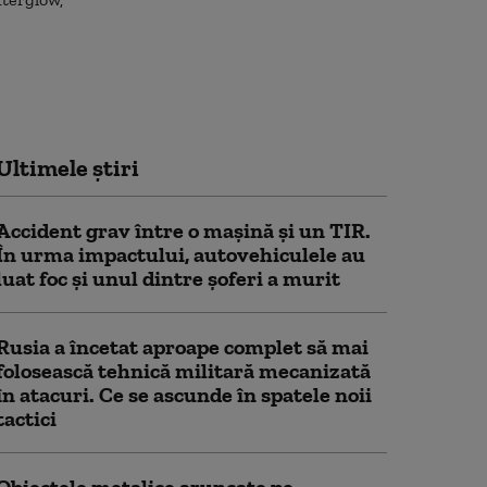
Ultimele știri
Accident grav între o mașină și un TIR.
În urma impactului, autovehiculele au
luat foc și unul dintre șoferi a murit
Rusia a încetat aproape complet să mai
folosească tehnică militară mecanizată
în atacuri. Ce se ascunde în spatele noii
tactici