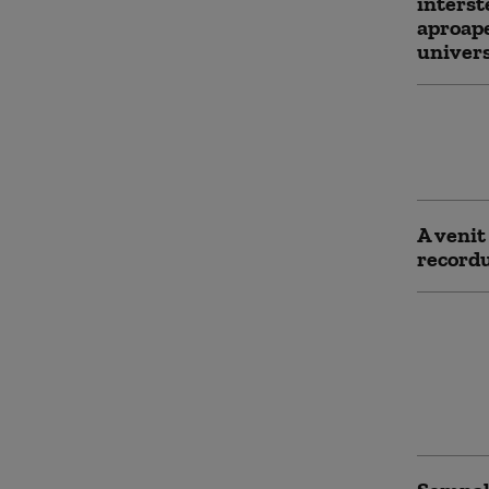
interst
aproape
univers
Marele 
vecină.
timpul
A venit
recordu
Cum ră
veșnic 
rezolva
corpuri
aproape