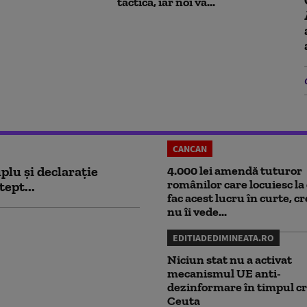
tactica, iar noi va...
CANCAN
plu și declarație
4.000 lei amendă tuturor
românilor care locuiesc la 
tept...
fac acest lucru în curte, c
nu îi vede...
EDITIADEDIMINEATA.RO
Niciun stat nu a activat
mecanismul UE anti-
dezinformare în timpul cr
Ceuta