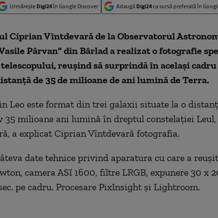
Urmărește
Digi24
în Google Discover
Adaugă
Digi24
ca sursă preferată în Googl
l Ciprian Vîntdevară de la Observatorul Astronom
asile Pârvan” din Bârlad a realizat o fotografie sp
 telescopului, reușind să surprindă în același cadru 
 distanță de 35 de milioane de ani lumină de Terra.
in Leo este format din trei galaxii situate la o distan
 35 milioane ani lumină în dreptul constelaţiei Leul,
ă, a explicat Ciprian Vîntdevară fotografia.
câteva date tehnice privind aparatura cu care a reușit
wton, camera ASI 1600, filtre LRGB, expunere 30 x 2
sec. pe cadru. Procesare PixInsight şi Lightroom.