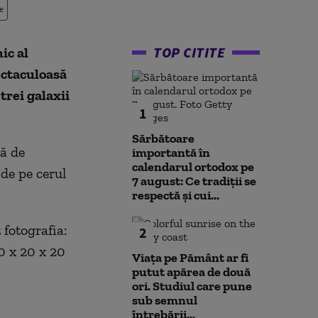
e
TOP CITITE
ic al
ectaculoasă
trei galaxii
1
Sărbătoare
ţă de
importantă în
calendarul ortodox pe
 de pe cerul
7 august: Ce tradiții se
respectă și cui...
 fotografia:
2
0 x 20 x 20
Viața pe Pământ ar fi
putut apărea de două
ori. Studiul care pune
sub semnul
întrebării...