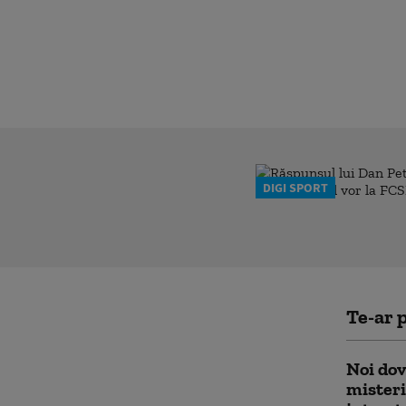
DIGI SPORT
Te-ar p
Noi dov
mister