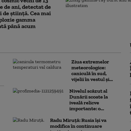
cosmic vechi de 13
e de ani, detectat de
 de știință. Cea mai
xplozie gamma
ată până acum
Ziua extremelor
meteorologice:
caniculă în sud,
vijelii în vestul și...
Nivelul scăzut al
Dunării scoate la
iveală relicve
importante: o...
Radu Miruță: Rusia își va
modifica în continuare