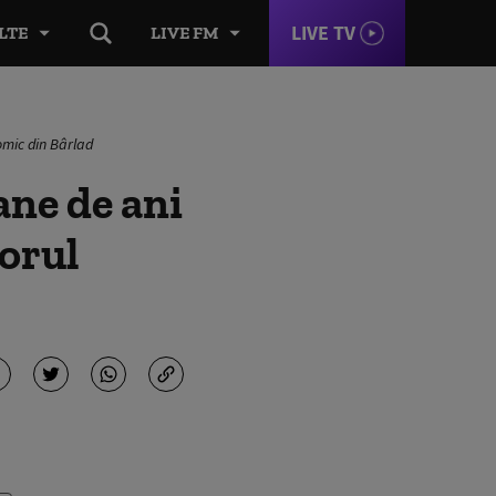
LIVE TV
LTE
LIVE FM
omic din Bârlad
ane de ani
torul