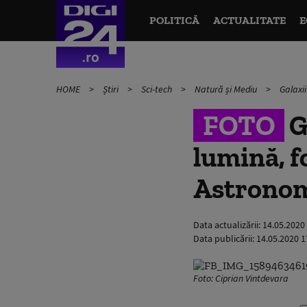
POLITICĂ
ACTUALITATE
E
HOME
Știri
Sci-tech
Natură și Mediu
Galaxii
FOTO
G
lumină, f
Astronom
Data actualizării:
14.05.2020
Data publicării:
14.05.2020 1
Foto: Ciprian Vintdevara