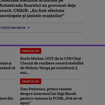
Obiectele metalice aruncate pe
Autostrada Soarelui au provocat deja
avarii. CNAIR: „Au fost afectate
anvelopele și jantele mașinilor”
CITEȘTE MAI MULTE
FANATIK.RO
Karlo Muhar, OUT de la CFR Cluj!
casă și
Clauză de reziliere record stabilită
rezând că
de Neluțu Varga pe următorii 3
ani...
FANATIK.RO
Dan Petrescu, prima reacție
despre interesul lui Gigi Becali
izei din
pentru venirea la FCSB: „Pot să vă
spun”