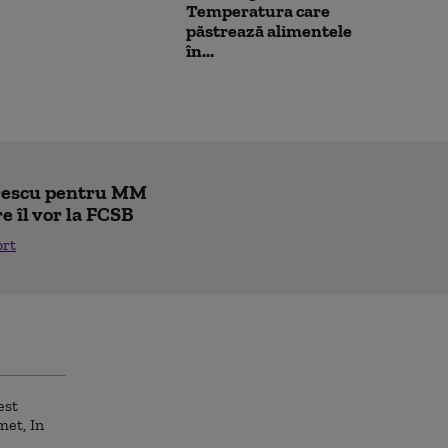
Temperatura care
păstrează alimentele
în...
trescu pentru MM
re îl vor la FCSB
ort