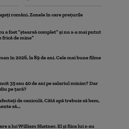
ogați români. Zonele în care prețurile
a fost ”ștearsă complet” și nu s-a mai putut
e frică de mine”
n în 2026, la 89 de ani. Cele mai bune filme
uncit 35 sau 40 de ani pe salariul minim? Dar
diu pe țară?
 afectați de caniculă. Câtă apă trebuie să bem,
mente să...
e a lui William Shatner. El și fiica lui s-au