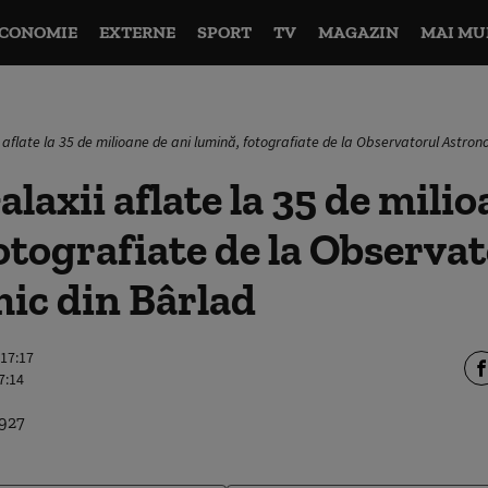
CONOMIE
EXTERNE
SPORT
TV
MAGAZIN
MAI MU
 aflate la 35 de milioane de ani lumină, fotografiate de la Observatorul Astron
alaxii aflate la 35 de milio
otografiate de la Observa
ic din Bârlad
 17:17
7:14