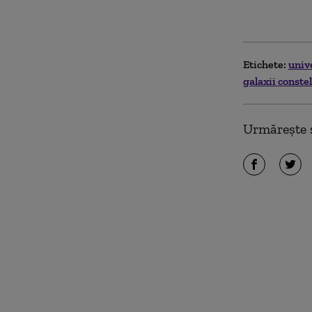
Etichete:
univ
galaxii constel
Urmărește ș