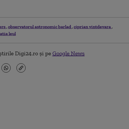
ers
observatorul astronomic barlad
ciprian vintdevara
atia leul
tirile Digi24.ro și pe
Google News