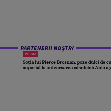
PARTENERII NOȘTRI
PE ROZ
Soția lui Pierce Brosnan, poze dulci de cu
superbă la aniversarea căsniciei: Abia aș