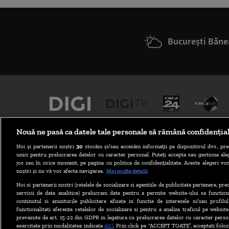
București Băne
Nouă ne pasă ca datele tale personale să rămână confidenția
Noi și partenerii noștri
30
stocăm și/sau accesăm informații pe dispozitivul dvs., pre
unici pentru prelucrarea datelor cu caracter personal. Puteți accepta sau gestiona aleg
jos sau în orice moment, pe pagina cu politica de confidențialitate. Aceste alegeri vor
noștri și nu vă vor afecta navigarea.
Mai multe detalii
Noi si partenerii nostri (retelele de socializare si agentiile de publicitate partenere, pr
ABONARE DIGI TV
servicii de date analitice) prelucram date pentru a permite website-ului sa function
continutul si anunturile publicitare afisate in functie de interesele si/sau profilu
functionalitati aferente retelelor de socializare si pentru a analiza traficul pe website
prevazute de art. 15-22 din GDPR in legatura cu prelucrarea datelor cu caracter person
aici
exercitate prin modalitatea indicata
. Prin click pe “ACCEPT TOATE”, acceptati folos