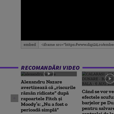
0
embed
seconds
of
0
seconds
Volume
90%
RECOMANDĂRI VIDEO
Alexandru Nazare
avertizează că „riscurile
Când se vor v
rămân ridicate” după
efectele scufu
rapoartele Fitch și
barjelor pe Du
Moody’s: „Nu a fost o
pentru salvar
perioadă simplă”
centralei de la