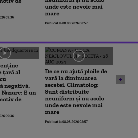
motiv de
unde este nevoie mai
care tr
mare
Publicat la 
2026 09:36
Publicat la 08.08.2026 08:57
enține
De ce nu ajută ploile de
Nicușo
 țară al
vară la diminuarea
nou, c
 cu
secetei. Climatolog:
asumă 
ă negativă.
Sunt distribuite
treceri
 Nazare: E un
neuniform și nu acolo
„E un 
motiv de
unde este nevoie mai
care tr
mare
Publicat la 
2026 09:36
Publicat la 08.08.2026 08:57