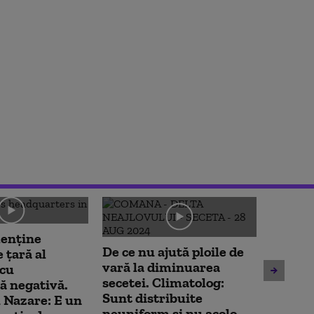
enține
De ce nu ajută ploile de
Nicușo
 țară al
vară la diminuarea
nou, c
 cu
secetei. Climatolog:
asumă 
ă negativă.
Sunt distribuite
treceri
 Nazare: E un
neuniform și nu acolo
„E un 