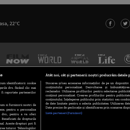
asa, 22°C
le
Atât noi, cât și partenerii noștri prelucrăm datele p
cum identificatorii cookie
Stocarea și/sau accesarea informațiilor de pe un dispozitiv. 
conținutului personalizat. Dezvoltarea și îmbunătățire
erile dvs. făcând clic mai
TERMENI ȘI CONDIȚII
POLITICA DE CONFIDENȚIALITATE
reclamelor. Utilizarea profilurilor pentru selectarea publicită
 fi raportate partenerilor
conținut personalizat. Crearea profilurilor pentru publicita
conținutului. Înțelegerea publicului prin statistici sau combin
de date limitate pentru a selecta publicitatea. Utilizarea dat
ecum si furnizorii nostri de
GESTIONAȚI PREFERINȚELE
CODUL DIGI24
CAMERE WEB
Date precise de geolocație și identificarea prin scanarea dispo
eze, pentru a personaliza
Listă parteneri (furnizori)
l dvs., pentru a va oferi
. Beneficiati de drepturile
al. Aceste drepturi pot fi
VERSIUNE MOBIL
irea tuturor Tehnologiilor