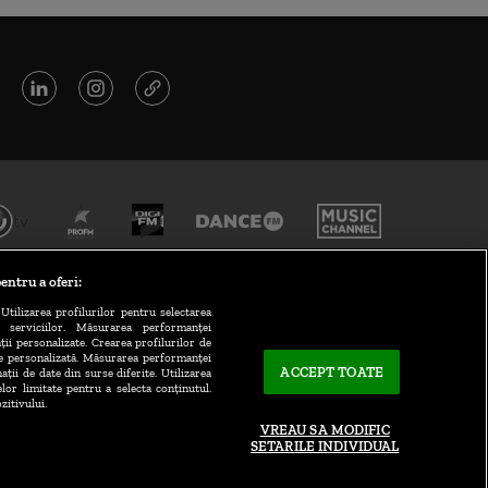
entru a oferi:
Utilizarea profilurilor pentru selectarea
a serviciilor. Măsurarea performanței
ții personalizate. Crearea profilurilor de
te personalizată. Măsurarea performanței
ACCEPT TOATE
ații de date din surse diferite. Utilizarea
elor limitate pentru a selecta conținutul.
CONTACT/INFO
zitivului.
VREAU SA MODIFIC
SETARILE INDIVIDUAL