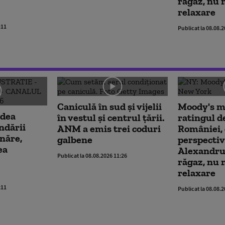
răgaz, nu 
relaxare
:11
Publicat la 08.08.
Caniculă în sud și vijelii
Moody's m
edea
în vestul și centrul țării.
ratingul de
ndării
ANM a emis trei coduri
României,
năre,
galbene
perspectiv
ea
Alexandru
Publicat la 08.08.2026 11:26
răgaz, nu 
relaxare
:11
Publicat la 08.08.